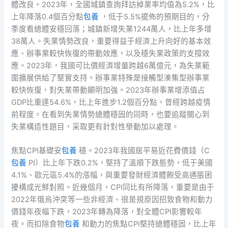
體改良。2023年，全國城鎮查詢拜訪掉業率均值為5.2%，比
上年降落0.4個百分點
包養
，低于5.5%擺佈的預期目的，分
季度看總體安穩回落；城鎮新增失業1244萬人，比上年多增
38萬人。失業情勢改良，重要得益于經濟上升向好的基本效
應、辦事業較快恢復的帶動效應，以及穩失業政策的支撐效
應。2023年，我國可比價經濟增量跨越6萬億元，為失業範
圍擴展供給了堅實支持。辦事業特殊是接觸型湊集型辦事業
較快恢復，對失業帶動顯明加強。2023年辦事業增添值占
GDP比重達54.6%，比上年進步1.2個百分點，曾經跨越疫情
前程度。在看到失業情勢總體穩固的同時，也要追蹤關心到
失業構造性題目，采取更有針對性舉動加以處理。
焦點CPI基礎安
包養
穩。2023年我國居平易近花費價錢（C
包養
PI）比上年下跌0.2%，堅持了溫順下跌態勢，低于美國
4.1%、歐元區5.4%的漲幅，與重要發財經濟體飽受高通脹困
擾構成光鮮對照。近幾個月，CPI同比有所降落，重要是由于
2022年俄烏沖突等一些非經濟、很是規原因招致食物和動力
價錢年夜幅下跌，2023年轉為降落，對全體CPI影響較年
夜。而扣除食物
包養
和動力的焦點CPI堅持總體穩固，比上年