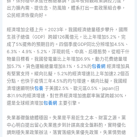
排，保持穩中求進任務總基調，加年夜微觀政策調控力度，
出力擴內需、提信念、防風險，體系打出一套政策組合拳，
公民經濟恢復向好。
經濟增加企穩上升。2023年，我國經濟總量穩步攀升，國際
生孩子總值（GDP）跨越126萬億元，比上年增加5.2%，完
成了5%擺佈的預期目的。四個季度GDP同比分辨增加4.5%、
6.3%、4.9%、5.2%，浮現前低、中高、后穩態勢。從相干什
物量目標看，我國發電量比上年增加6.9%，動力花費總量增
加5.7%，貨色運輸總量增加8.1%，5.2%的
包養網
經濟增加具
有堅實支持。縱向比擬，5.2%的經濟增速比上年加速2.2個百
分點，也快于疫情三年4.5%的均勻增速。橫向比擬，我國經
濟增速顯明快
包養
于美國2.5%、歐元區0.5%、japan(日
本)1.9%的經濟增速，對世界經濟增加進獻率無望跨越30%，
還是全球經濟增加
包養網
主要引擎。
失業基礎盤總體穩固。失業是平易近生之本、財富之源。黨
中心明白提出留心失業進步到計謀高度全盤斟酌，實時優化
調劑穩失業政策辦法，落實落細失業優先政策，失業情勢總