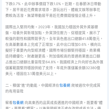
下跌0.7%，此中辦事價錢下跌1.0%。近期，在春節沐日帶動
下，居平易近花費需求增添，游玩出行、體裁文娛等辦事花
費較為活潑，無望帶動居平易近花費價錢慢慢企穩上升。
國際出入堅持均衡。2023年，我國加力穩固外貿外資基礎
盤，培養外貿新增加點，外貿頂住壓力、促穩提質，展示了
較強的韌性和國際競爭力。全年貨色進出口總額41.8萬億元，
在高基數基本上完成了正增加，此中出口增加0.6%，橫向比
擬好于重要內向型經濟體，國際市場份額堅持穩固。商業構
造持續優化，財產鏈更長、附加值較高的普通商業進出口額
占進出口總額比重晉陞至64.8%。我國經濟上升向好也為外匯
儲蓄範圍堅持穩固供給了支持，年底外匯儲蓄余額32380億
美元，穩固在3.1萬億美元以上。
二、積儲“進”的動能，中國經濟在
包養網
爬坡過坎中完成質
的有用晉陞
察看
包養網
向高東西的品質成長邁進的中國經濟，既要看“體
量”，更要看“體質”。以後我國經濟正處在改變成長方法、優