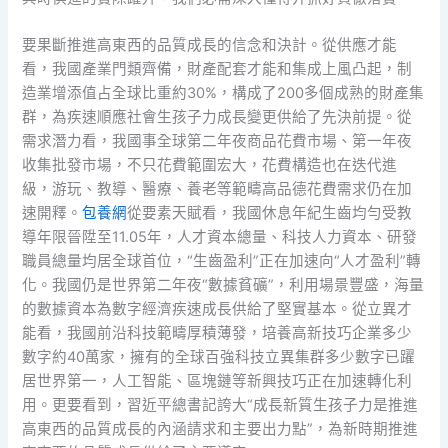
要果斷推進高東西的品質成長的信念和決計。從供應才能
看，我國產業門類齊備，財產配套才能和集成上風凸起，制
造業增添值占全球比重約30%，構成了200多個成熟的財產集
群，為疾速順應社會生孩子力成長變更供給了先決前提。從
需求潛力看，我國事全球第二年夜商品花費市場、第一年夜
收集批發市場，不只花費範圍宏大，花費構造也在迭代進
級，游玩、教導、醫療、養老等範疇高品德花費需求仍在加
速開釋。
包養網
從要素天賦看，我國休息年紀生齒均勻受教
導年限晉陞至11.05年，人才資本總量、科技人力資本、研發
職員總量均居全球首位，“生齒盈利”正在加速向“人才盈利”轉
化。我國仍是世界第二年夜“數據貧礦”，利用場景豐盛，海量
的數據資本為數字經濟疾速成長供給了堅實基本。從立異才
能看，我國前沿科技範疇厚積薄發，培養高新技巧企業多少
數字約40萬家，擁有的全球百強科技立異集群多少數字已躍
居世界第一，人工智能、區塊鏈等新興技巧正在加速轉化利
用。更要看到，習近平總書記誇大“成長新質生孩子力是推進
高東西的品質成長的內涵請求和主要出力點”，為新時期推進