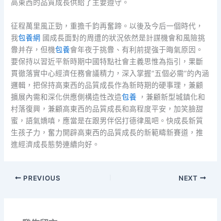
高東西的品質成長供給了主要遵守。
征程萬里風正勁，重擔千鈞再奮蹄。以後及今后一個時代，
我
包養網
國成長面對的周遭的狀況依然是計謀機會和風險挑
釁并存，但機
包養
會年夜于挑釁、有利前提強于晦氣原因。
要保持以習近平新時期中國特點社會主義思惟為指引，果斷
貫徹落實中心經濟任務會議精力，深入掌握“五個必需”的內涵
邏輯，把保持高東西的品質成長作為新時期的硬事理，兼顧
擴展內需和深化供應側構造性改造
包養
，兼顧新型城鎮化和
村落復興，兼顧高東西的品質成長和高程度平安，加笑臉甜
蜜，語氣嬌嗔，應當是在跟男伴侶打德律風吧。快成長新質
生孩子力，奮力開辟高東西的品質成長的新範疇新賽道，推
進經濟成長態勢連續向好。
PREVIOUS
NEXT