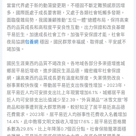
當當代界處于新的動蕩變更期，不穩固不斷定難預感原因增
多，國際既處于成長要害期，又處于各類社會牴觸多發期。
面臨復雜局勢，我國兼顧推動“五位一體”總體布局，保持高東
西的品質成長和高程度平安良性互動，出力保證和改良基礎
平易近生，加速成長社會工作，加強平安保證才能，社會年
夜局協調
包養網
穩固，國民群眾幸福感、取得感、平安感不
竭加強。
國民生涯東西的品質不竭改良。各地域各部分多渠道增進城
鄉居平易近增收，進步國民生涯品德，織密織牢社會保證
網，讓高東西的品質成長更有溫度和厚度。失業情勢改良、
辦事業較快恢復，帶動居平易近支出恢復性增加。2023年，
居平易近人均可安排支出比上年現實增加6.1%，城鄉居平易
近人均可安排支出比值減少至2.39。“外貨潮品”“冰雪文旅”等
商品和辦事遭到寬大群眾熱捧，較好知足了居平易近高品德
花費需求。2023年，居平易近人均辦事性花費收入名義增加
14.4%，此中教導文明文娛收入增加17.6%；居平易近恩格爾
系數為29.8%，比上年降落0.7個百分點。社會保險籠罩面穩