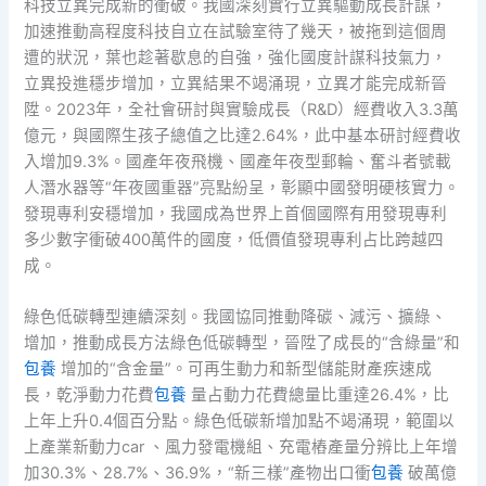
科技立異完成新的衝破。我國深刻實行立異驅動成長計謀，
加速推動高程度科技自立在試驗室待了幾天，被拖到這個周
遭的狀況，葉也趁著歇息的自強，強化國度計謀科技氣力，
立異投進穩步增加，立異結果不竭涌現，立異才能完成新晉
陞。2023年，全社會研討與實驗成長（R&D）經費收入3.3萬
億元，與國際生孩子總值之比達2.64%，此中基本研討經費收
入增加9.3%。國產年夜飛機、國產年夜型郵輪、奮斗者號載
人潛水器等“年夜國重器”亮點紛呈，彰顯中國發明硬核實力。
發現專利安穩增加，我國成為世界上首個國際有用發現專利
多少數字衝破400萬件的國度，低價值發現專利占比跨越四
成。
綠色低碳轉型連續深刻。我國協同推動降碳、減污、擴綠、
增加，推動成長方法綠色低碳轉型，晉陞了成長的“含綠量”和
包養
增加的“含金量”。可再生動力和新型儲能財產疾速成
長，乾淨動力花費
包養
量占動力花費總量比重達26.4%，比
上年上升0.4個百分點。綠色低碳新增加點不竭涌現，範圍以
上產業新動力car 、風力發電機組、充電樁產量分辨比上年增
加30.3%、28.7%、36.9%，“新三樣”產物出口衝
包養
破萬億