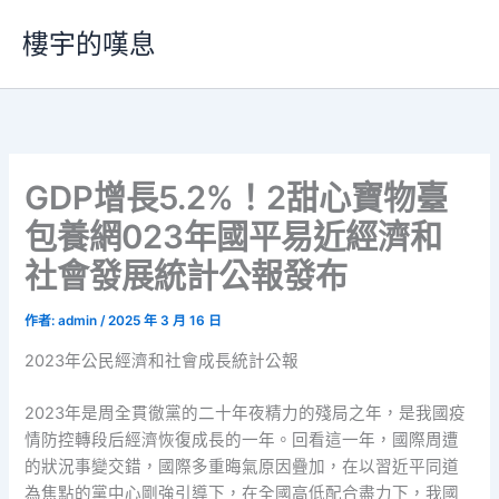
跳
樓宇的嘆息
至
主
要
內
容
GDP增長5.2%！2甜心寶物臺
包養網023年國平易近經濟和
社會發展統計公報發布
作者:
admin
/
2025 年 3 月 16 日
2023年公民經濟和社會成長統計公報
2023年是周全貫徹黨的二十年夜精力的殘局之年，是我國疫
情防控轉段后經濟恢復成長的一年。回看這一年，國際周遭
的狀況事變交錯，國際多重晦氣原因疊加，在以習近平同道
為焦點的黨中心剛強引導下，在全國高低配合盡力下，我國