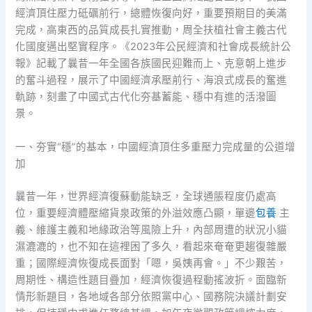
經濟頂住壓力砥礪前行，總體恢復向好，重要預期目的美滿
完成，高東西的品質成長扎實推動，周全扶植社會主義古代
化國度邁出堅實程序。《2023年公民經濟和社會成長統計公
報》記載了曩昔一年全國各族國民迎難而上、克意朝上進步
的奮斗過程，展示了中國經濟承壓前行、海浪式成長的奮進
軌跡，刻畫了中國式古代化夯基蓄能、穩中有進的活潑圖
景。
一、夯實“穩”的基本，中國經濟頂住多重壓力完成量的公道增
加
曩昔一年，世界經濟復蘇動能缺乏，全球通脹程度仍處高
位，重要經濟體壓縮貨泉政策的外溢效應凸顯，單邊
包養
主
義、維護主義和地緣政治等風險上升，內部周遭的狀況小貓
濕漉漉的，也不知在這裡困了多久，看起來奄奄更趨復雜嚴
重；國際經濟恢復成長面對「嗯，吳姨再會。」不少艱苦，
周期性、構造性題目疊加，經濟恢復過程動搖波折。面臨新
情形新題目，各地域各部分依照黨中心、國務院決議計劃安