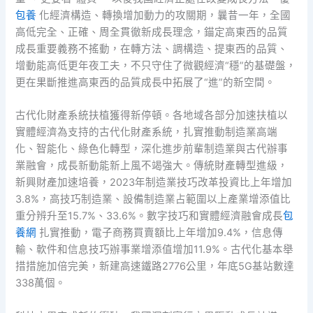
包養
化經濟構造、轉換增加動力的攻關期，曩昔一年，全國
高低完全、正確、周全貫徹新成長理念，錨定高東西的品質
成長重要義務不搖動，在轉方法、調構造、提東西的品質、
增動能高低更年夜工夫，不只守住了微觀經濟“穩”的基礎盤，
更在果斷推進高東西的品質成長中拓展了“進”的新空間。
古代化財產系統扶植獲得新停頓。各地域各部分加速扶植以
實體經濟為支持的古代化財產系統，扎實推動制造業高端
化、智能化、綠色化轉型，深化進步前輩制造業與古代辦事
業融會，成長新動能新上風不竭強大。傳統財產轉型進級，
新興財產加速培養，2023年制造業技巧改革投資比上年增加
3.8%，高技巧制造業、設備制造業占範圍以上產業增添值比
重分辨升至15.7%、33.6%。數字技巧和實體經濟融會成長
包
養網
扎實推動，電子商務買賣額比上年增加9.4%，信息傳
輸、軟件和信息技巧辦事業增添值增加11.9%。古代化基本舉
措措施加倍完美，新建高速鐵路2776公里，年底5G基站數達
338萬個。