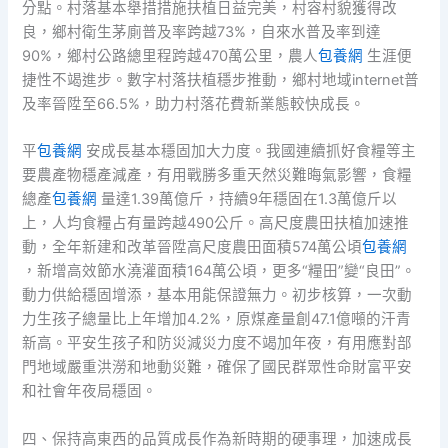
分點。村落基本舉措措施扶植日益完美，村容村貌獲得改
良，鄉村衛生茅廁普及率跨越73%，自來水普及率到達
90%，鄉村公路總里程跨越470萬公里，農人
包養網
生涯便
捷性不竭進步。數字村落扶植穩步推動，鄉村地域internet普
及率晉陞至66.5%，助力村落花費新業態較快成長。
平
包養網
安成長基本穩固加大力度。我國連續抓好食糧等主
要農產物穩產減產，有用戰勝多重天然災難晦氣影響，食糧
總產
包養網
量達1.39萬億斤，持續9年穩固在1.3萬億斤以
上，人均食糧占有量跨越490公斤。高尺度農田扶植加速推
動，全年新建和改革晉陞高尺度農田面積574萬公頃
包養網
，新增高效節水澆灌面積164萬公頃，更多“糧田”變“良田”。
動力供給穩固增添，基本用能保證無力。初步核算，一次動
力生孩子總量比上年增加4.2%，原煤產量創47.1億噸的汗青
新高。平安生孩子和防災減災力度不竭加年夜，有用應對部
門地域嚴重洪澇和地動災難，確保了國民群眾性命財富平安
和社會年夜局穩固。
四、保持高東西的品質成長作為新時期的硬事理，加速成長