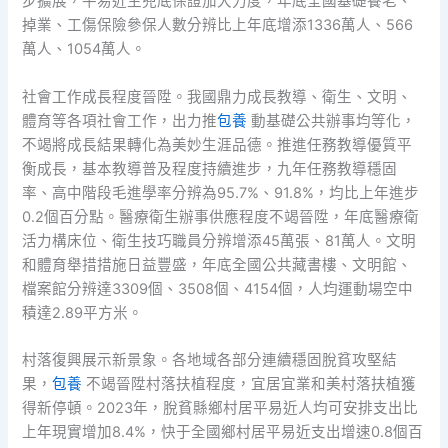
步擴展，平易近生兜底保證加大力度，年底全國基礎養老、
掉業、工傷保險參保人數分辨比上年底增添1336萬人、566
萬人、1054萬人。
社會工作成長程度晉陞。我國鼎力成長教導、衛生、文明、
體育等各項社會工作，出力推
包養
動基礎公共辦事均等化，
不竭將成長結果轉化為美妙生涯品德。推進任務教導優質平
衡成長，基本教導普及程度持續進步，九年任務教導穩固
率、高中階段毛進學率分辨為95.7%、91.8%，均比上年進步
0.2個百分點。醫療衛生辦事供應程度不竭晉陞，年底醫療衛
活力構床位、衛生技巧職員分辨增添45萬張、81萬人。文明
和體育舉措措施日益豐盛，年底全國公共藏書樓、文明館、
檔案館分辨達3309個、3508個、4154個，人均運動場空中
積達2.89平方米。
村落復興展示新景象。各地域各部分連續穩固脫貧攻堅結
果，
包養
不竭晉陞村落扶植程度，宜居宜業和美村落扶植獲
得新停頓。2023年，脫貧縣鄉村居平易近人均可安排支出比
上年現實增加8.4%，快于全國鄉村居平易近支出增速0.8個百