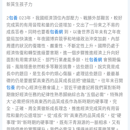
新質生孩子力
2
包養
023年，我國經濟頂住內部壓力、戰勝外部艱苦，較好
完成質的有用晉陞和量的公道增加，交出了一份來之不易的
成長答卷。同時也要看
包養網
到，以後世界百年未有之年夜
變局加快演進，年夜國博弈競爭和地緣政治沖突加劇，內部
周遭的狀況的復雜性、嚴重性、不斷定性上升。國際仍處于
經濟恢復和轉型進級要害期，進一個步驟推進經濟上升向好
面對有用需求缺乏、部門行業產能多餘、社
包養網
會預期偏
弱、風險隱患依然較多等艱苦挑釁。這些題目，說究竟是成
長中的題目，是生長中的煩心傷腦，處理這些題目，最最基
礎的仍是要握緊高東西的品質成長這把“總鑰匙”。往年末召開
包養
的中心經濟任務會議上，習近平總書記將我們黨對新時
期做好經濟任務的紀律性熟悉歸納綜合為“五個必需”，特殊誇
大“必需把保持高東西的品質成長作為新時期的硬事理，完
全、正確、周全貫徹新成長理念，推進經濟完成質的有用晉
陞和量的公道增加”。從“成長”到“高東西的品質成長”，從“硬
事理”到“新時期的硬事理”，既有汗青淵源的一脈相承，又有
與時俱進的實際躍升，我們必需深入懂得并抓好貫徹落實。