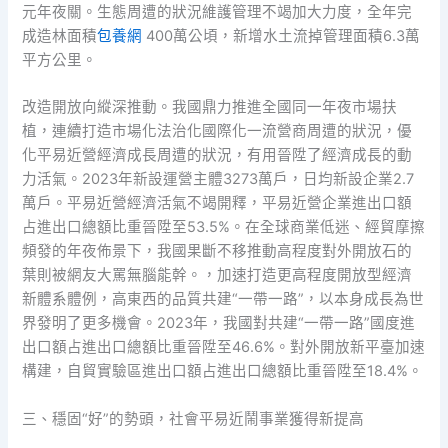
元年夜關。生態周遭的狀況維護管理不竭加大力度，全年完
成造林面積
包養網
400萬公頃，新增水土流掉管理面積6.3萬
平方公里。
改造開放向縱深推動。我國鼎力推進全國同一年夜市場扶
植，連續打造市場化法治化國際化一流營商周遭的狀況，優
化平易近營經濟成長周遭的狀況，有用晉陞了經濟成長的動
力活氣。2023年新設運營主體3273萬戶，日均新設企業2.7
萬戶。平易近營經濟活氣不竭開釋，平易近營企業進出口額
占進出口總額比重晉陞至53.5%。在全球商業低迷、經貿摩擦
頻發的年夜佈景下，我國果斷不移推動高程度對外開放石的
葉則被網友大罵無腦能幹。，加速打造更高程度開放型經濟
新體系體例，高東西的品質共建“一帶一路”，以本身成長為世
界發明了更多機會。2023年，我國對共建“一帶一路”國度進
出口額占進出口總額比重晉陞至46.6%。對外開放新平臺加速
構建，自貿實驗區進出口額占進出口總額比重晉陞至18.4%。
三、穩固“好”的勢頭，社會平易近鬧事業獲得新提高