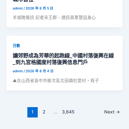
admin
/
2026 年 8 月 5 日
羊城晚報訊 記者宋王群、通訊員覃慧喆身心
分數
讓郊野成為芳華的起跑線_中國村落復興在線
_到九宮格國度村落復興信息門戶
admin
/
2026 年 8 月 4 日
▲在山西省晉中市榆次區北田鎮杜堡村，程子
1
2
...
3,645
Next
→