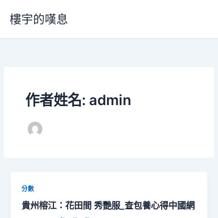
跳
樓宇的嘆息
至
主
要
內
容
作者姓名: admin
分數
貴州榕江：花田間 秀艷服_查包養心得中國網