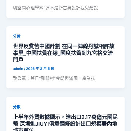
切空間心理學辣“這不是新古典設計我兒媳說
分數
世界反貧苦中國計劃 在同一陣線丹誠相許故
事里_中國扶貧在線_國度扶貧到九宮格交流
門戶
admin
/
2026 年 8 月 5 日
致公黨：舊日“難關村”今朝橙滿園，產業扶
分數
上半年外貿數據顯示，進出口2.17萬億元國民
幣 深圳進JIUYI俱意翻修設計出口規模居內地
城市首位