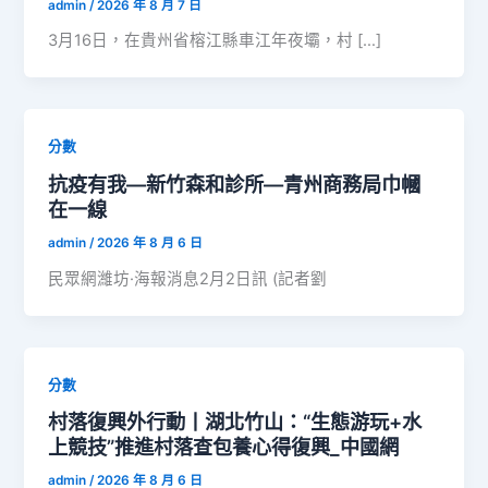
admin
/
2026 年 8 月 7 日
3月16日，在貴州省榕江縣車江年夜壩，村 […]
分數
抗疫有我—新竹森和診所—青州商務局巾幗
在一線
admin
/
2026 年 8 月 6 日
民眾網濰坊·海報消息2月2日訊 (記者劉
分數
村落復興外行動丨湖北竹山：“生態游玩+水
上競技”推進村落查包養心得復興_中國網
admin
/
2026 年 8 月 6 日