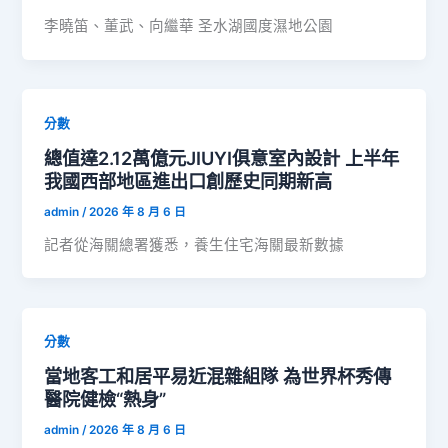
李曉笛、董武、向繼華 圣水湖國度濕地公園
分數
總值達2.12萬億元JIUYI俱意室內設計 上半年
我國西部地區進出口創歷史同期新高
admin
/
2026 年 8 月 6 日
記者從海關總署獲悉，養生住宅海關最新數據
分數
當地客工和居平易近混雜組隊 為世界杯秀傳
醫院健檢“熱身”
admin
/
2026 年 8 月 6 日