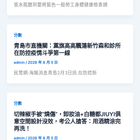
張水瓶聽到要將藍色一般勞工身體健康檢查調
分數
青島市直機關：黨旗高高飄蕩新竹森和診所
在防控疫情斗爭第一線
admin
/
2026 年 8 月 5 日
民眾網·海報消息青島2月3日訊 在防控新
分數
切辣椒手被“燒傷”，卸妝油+白糖都JIUYI俱
意空間設計沒效，考公人搶答：用酒精涂完
再洗！
admin
/
2026 年 8 月 5 日