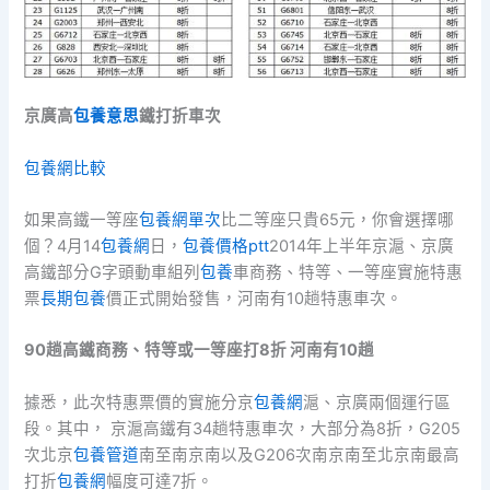
京廣高
包養意思
鐵打折車次
包養網比較
如果高鐵一等座
包養網單次
比二等座只貴65元，你會選擇哪
個？4月14
包養網
日，
包養價格ptt
2014年上半年京滬、京廣
高鐵部分G字頭動車組列
包養
車商務、特等、一等座實施特惠
票
長期包養
價正式開始發售，河南有10趟特惠車次。
90趟高鐵商務、特等或一等座打8折 河南有10趟
據悉，此次特惠票價的實施分京
包養網
滬、京廣兩個運行區
段。其中， 京滬高鐵有34趟特惠車次，大部分為8折，G205
次北京
包養管道
南至南京南以及G206次南京南至北京南最高
打折
包養網
幅度可達7折。