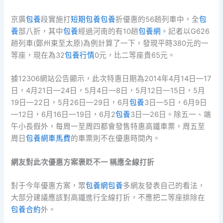
京廣
包養
段實施打
短期包養
包養
折優惠的56趟列車中，全
包
養
部八折，其中
包養
經過河南的有10趟
包養網
。記者以G626
趟列車(鄭州東至太原)為例計算了一下，發現平時380元的一
等座，現在為32
包養行情
0元，比二等座貴65元。
據12306網站公告顯示，此次特惠日期為2014年4月14日—17
日，4月21日—24日，5月4日—8日，5月12日—15日，5月
19日—22日，5月26日—29日，6月
包養
3日—5日，6月9日
—12日，6月16日—19日，6月2
包養
3日—26日。除五一、端
午小長假外，每周一至周四都會發售特惠高鐵車票，周五至
周日
包養網車馬費
的車票則不在優惠時間內。
網友對此次優惠方案褒貶不一 稱應全線打折
對于今年優惠方案，眾
包養網
包養
多網友發表自己的看法，
大部分建議應該對高鐵進行全線打折，不應把二等座排除在
包養合約
外。