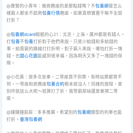
@賣腎的小青年：做商務座的差那點錢嗎？不
包養網
管怎么
樣窮人都坐不起商
包養行情
務座，如果真想實惠干嘛不全部
打折？
@
包養網dcard
粗糙的心21：北京，上海，廣州都是有錢人。
打
包養
不
包養
打折對于他們來說，只是少給錢和多給錢的
事。給貧窮的路線打打折吧，對于窮人來說，哪怕打折一塊
錢，也
甜心花園
能感到很幸福，因為明天又多了一塊錢的保
障。
@小花黃：很多次坐車，二等座買不到票，有時站票都買不
到，一等座和商務座
包養合約
根本就沒人！同樣的旅程，差
別咋就這么大呢～就算打了折，我等窮屌絲還是會擠二等
座。
@鐘鐘鐘辰辰：多多推廣，希望別的
包養網
類型的列車也能
打折。
臺灣包養網