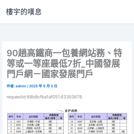
跳
樓宇的嘆息
至
主
要
內
容
90趟高鐵商一包養網站務、特
等或一等座最低7折_中國發展
門戶網－國家發展門戶
作者:
admin
/
2025 年 9 月 5 日
requestId:68b8cfba1af051.63303678.