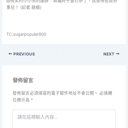
@微笑的小小鳥的圍脖：高鐵終于要打折了，我覺得這是好
事兒！ (記者 趙檬)
TC:sugarpopular900
PREVIOUS
NEXT
發佈留言
發佈留言必須填寫的電子郵件地址不會公開。
必填欄
位標示為
*
請
在
這