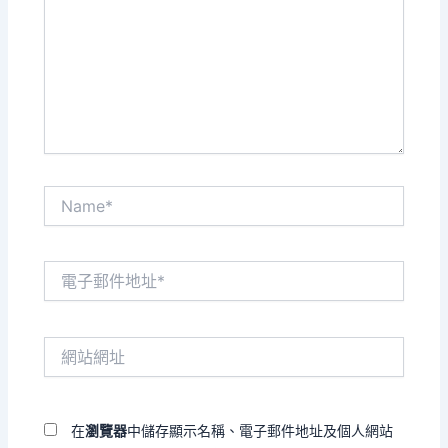
裡
輸
入
內
容...
Name*
電
子
郵
件
網
地
站
址
網
*
址
在
瀏覽器
中儲存顯示名稱、電子郵件地址及個人網站