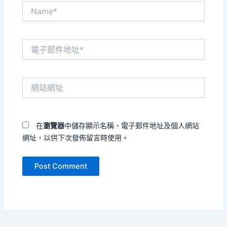
Name*
電
子
郵
件
網
地
站
址
網
*
址
在
瀏覽器
中儲存顯示名稱、電子郵件地址及個人網站
網址，以供下次發佈留言時使用。