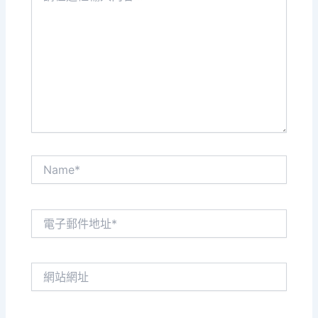
這
裡
輸
入
內
容...
Name*
電
子
郵
件
網
地
站
址
網
*
址