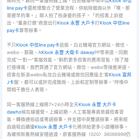
候時光。籍同一客服熱線上線，白云機場呼喚中間
Klook 中信
line pay卡
還梳理整合了營業流程，供給除徵詢以外「嘿，那
是遲早的事。」鄰人拍了拍身邊的孩子，「的搭客上訴提
出、“量身訂做”商旅出行
Klook 永豐 大戶卡
打
Klook 中信line
pay卡
算等辦事。
不只
Klook 中信line pay卡
這般，白云機場官方網站、微信、
weibo、郵箱、A
Klook 永豐 大衛卡 daway
PP等渠道，同期
完成“一對一”客服效能。“斟酌更多搭客的應用習氣，除了撥
打德律風，我們買通了官方網站、微信、weibo等接進渠道，
搭客在新浪weibo私信白云機場或微信回應版主‘客
Klook 富邦
J卡
服’，都可以或許完成徵詢、上訴和定制等辦事。”呼喚中
間相干擔任人表現。
同一客服熱線上線將7×24小時全天
Klook 永豐 大戶卡
dawho
候在線運營。上線初期，人工客服專員依據搭客習
氣，轉換通俗話或粵語辦事，并支撐中英雙語辦事，將來經
由過程后續優
Klook 永豐 大戶卡
化將供給更多小語種辦事。
為確保新舊熱線安穩過渡，原客服熱線（020）36066999仍