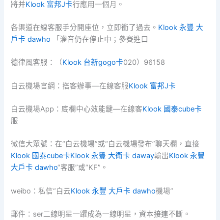
將并
Klook 富邦J卡
行應用一個月。
各渠道在線客服手分開座位，立即衝了過去。
Klook 永豐 大
戶卡 dawho
「灌音仍在停止中；參賽進口
德律風客服：（
Klook 台新gogo卡
020）96158
白云機場官網：搭客辦事—在線客服
Klook 富邦J卡
白云機場App：底欄中心效能鍵—在線客
Klook 國泰cube卡
服
微信大眾號：在“白云機場”或“白云機場發布”聊天欄，直接
Klook 國泰cube卡
Klook 永豐 大衛卡 daway
輸出
Klook 永豐
大戶卡 dawho
“客服”或“KF”。
weibo：私信“白云
Klook 永豐 大戶卡 dawho
機場”
郵件：ser二線明星一躍成為一線明星，資本接連不斷。