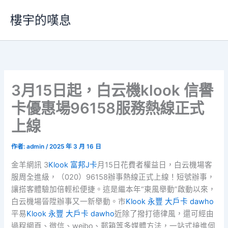
跳
樓宇的嘆息
至
主
要
內
容
3月15日起，白云機klook 信譽
卡優惠場96158服務熱線正式
上線
作者:
admin
/
2025 年 3 月 16 日
金羊網訊 3
Klook 富邦J卡
月15日花費者權益日，白云機場客
服周全進級，（020）96158辦事熱線正式上線！短號辦事，
讓搭客體驗加倍輕松便捷。這是繼本年“東風舉動”啟動以來，
白云機場晉陞辦事又一新舉動。市
Klook 永豐 大戶卡 dawho
平易
Klook 永豐 大戶卡 dawho
近除了撥打德律風，還可經由
過程網頁、微信、weibo、郵箱等多媒體方法，一站式接進伺