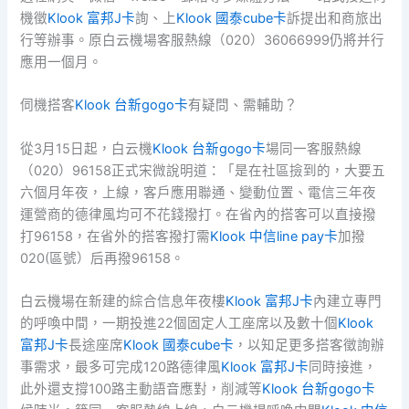
機徵
Klook 富邦J卡
詢、上
Klook 國泰cube卡
訴提出和商旅出
行等辦事。原白云機場客服熱線（020）36066999仍將并行
應用一個月。
伺機搭客
Klook 台新gogo卡
有疑問、需輔助？
從3月15日起，白云機
Klook 台新gogo卡
場同一客服熱線
（020）96158正式宋微說明道：「是在社區撿到的，大要五
六個月年夜，上線，客戶應用聯通、變動位置、電信三年夜
運營商的德律風均可不花錢撥打。在省內的搭客可以直接撥
打96158，在省外的搭客撥打需
Klook 中信line pay卡
加撥
020(區號）后再撥96158。
白云機場在新建的綜合信息年夜樓
Klook 富邦J卡
內建立專門
的呼喚中間，一期投進22個固定人工座席以及數十個
Klook
富邦J卡
長途座席
Klook 國泰cube卡
，以知足更多搭客徵詢辦
事需求，最多可完成120路德律風
Klook 富邦J卡
同時接進，
此外還支撐100路主動語音應對，削減等
Klook 台新gogo卡