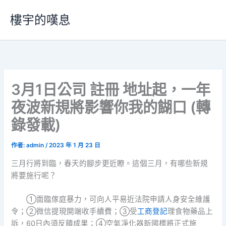
跳
樓宇的嘆息
至
主
要
內
容
3月1日公司 註冊 地址起，一年
夜波新規將影響你我的餬口 (轉
錄發載)
作者:
admin
/
2023 年 1 月 23 日
三月行將到臨，春天的腳步更近瞭。這個三月，有哪些新規
將要施行呢？
①面臨傢庭暴力，可向人平易近法院申請人身安全維護
令；②微信提現開端收手續費；③受
工商登記
理食物藥品上
訴，60日內須反饋成果；④空氣凈化器新國標將正式施