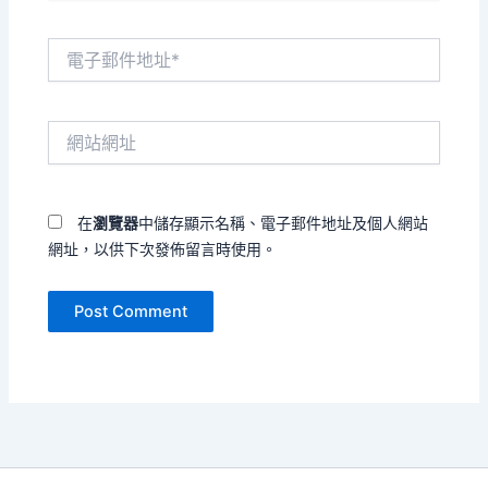
電
子
郵
件
網
地
站
址
網
*
址
在
瀏覽器
中儲存顯示名稱、電子郵件地址及個人網站
網址，以供下次發佈留言時使用。