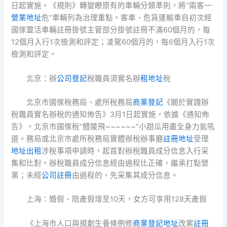
日起實施。《規則》轉變瞭原有的車輛分類準則，將“兩客一
營業地址
危”車輛列為治理重點。客車、危貨運輸車自初次經
國傢靈活車輛註冊掛號主管部分掛號註冊不滿60個月的，每
12個月入行1次檢測和評定；凌駕60個月的，每6個月入行1次
檢測和評定。
北京：辦
公司登記
稅職員須實名辦
租地址
稅
北京市國傢稅務局、處所稅務局
商業登記
《關於實踐辦
稅職員實名辦稅的通知佈告》3月1日起實施，依據《通知佈
告》，北京市國傢稅“醴陵飛~~~~~~”小甜瓜用盡全身力氣吼
道。務局或北京市處所稅務局實體辦稅辦事廳
註冊地址
受理
地址出租
涉稅事項申請時，起首對辦稅職員成分信息入行采
集和比對。辦稅職員成分信息經由過程比正確，繼承打點營
業；未經
公司註冊
由過程的，先采集其成分信息。
上海：婚假、陪產假增至10天，女方可享用128天產假
《上海市人口與規劃生養條例修
商業登記地址
改案
註冊