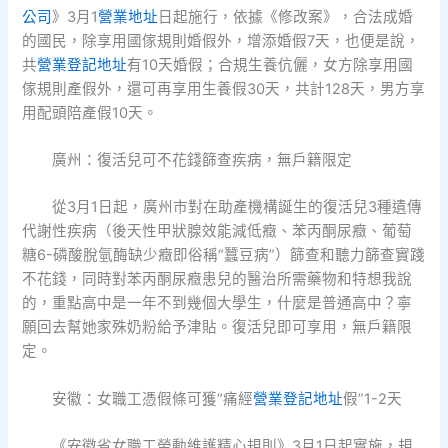
公司
》3月1
營業地址
日起施行，依據《修改案》，合法成婚
的國民，除享用國傢規則婚假外，增添婚假7天，也便是說，
共
營業登記地址
有10天婚假；合規生養伉儷，女方除享用國
傢規則產假外，還可再享用生養假30天，共計128天，男方享
用配頭陪產假10天。
廣州：復活兒可不花錢篩查疾病，無戶籍限定
從3月1日起，廣州市對在助產機構誕生的復活兒3種遺傳
代謝性疾病（後天性甲狀腺效能減低癥、苯丙酮尿癥、葡萄
糖6-磷酸脫氫酶缺少癥即俗稱“蠶豆病”）篩查和聽力篩查實踐
不花錢，同時對苯丙酮尿癥患兒的醫治所需藥物和特想我說
的，重點高中是一年不到幾個大學生，什麼是普通高中？寧
願回去幫她家殊奶粉給予津貼。復活兒即可享用，無戶籍限
定。
安徽：女職工憑假條可獲“痛經
營業登記地址
假”1-2天
《安徽省女職工勞動維護精心規則》3月1日起實施，規