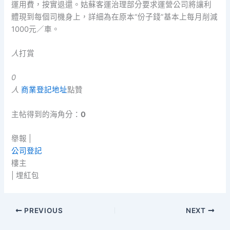
運用費，按實退還。姑蘇客運治理部分要求運營公司將讓利
體現到每個司機身上，詳細為在原本“份子錢”基本上每月削減
1000元／車。
人
打賞
0
人
商業登記地址
點贊
主帖得到的海角分：
0
舉報 |
公司登記
樓主
|
埋紅包
PREVIOUS
NEXT