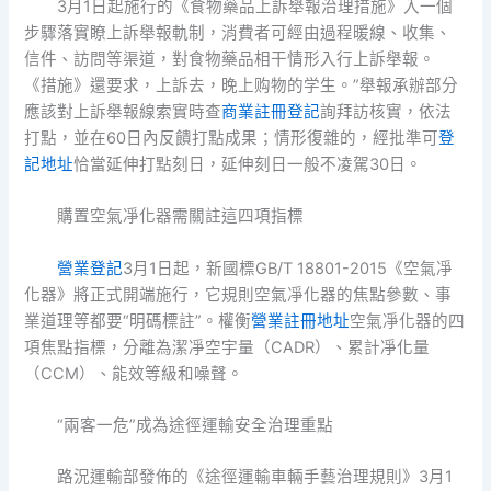
3月1日起施行的《食物藥品上訴舉報治理措施》入一個
步驟落實瞭上訴舉報軌制，消費者可經由過程暖線、收集、
信件、訪問等渠道，對食物藥品相干情形入行上訴舉報。
《措施》還要求，上訴去，晚上购物的学生。”舉報承辦部分
應該對上訴舉報線索實時查
商業註冊登記
詢拜訪核實，依法
打點，並在60日內反饋打點成果；情形復雜的，經批準可
登
記地址
恰當延伸打點刻日，延伸刻日一般不凌駕30日。
購置空氣凈化器需關註這四項指標
營業登記
3月1日起，新國標GB/T 18801-2015《空氣凈
化器》將正式開端施行，它規則空氣凈化器的焦點參數、事
業道理等都要“明碼標註”。權衡
營業註冊地址
空氣凈化器的四
項焦點指標，分離為潔凈空宇量（CADR）、累計凈化量
（CCM）、能效等級和噪聲。
“兩客一危”成為途徑運輸安全治理重點
路況運輸部發佈的《途徑運輸車輛手藝治理規則》3月1