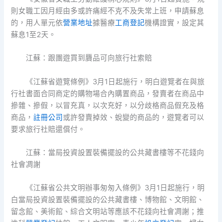
則女職工因月經由多或許痛經不克不及失常上班，申請蘇息
的，用人單元依
營業地址
據醫療
工商登記
機構證實，設定其
蘇息1至2天。
江蘇：跟團遊買到贗品可向旅行社索賠
《江蘇省遊覽條例》3月1日起施行，明白遊覽者在與旅
行社書面合同商定的購物場合內購置商品，發賣者在商品中
摻雜、摻假，以冒充真，以次充好，以分歧格商品假充及格
商品，
註冊公司
或許發賣掉效、蛻變的商品的，遊覽者可以
要求旅行社賠還償付。
江蘇：當局投資設置裝備擺設的公共藏書樓等不花錢向
社會凋謝
《江蘇省公共文明辦事匆匆入條例》3月1日起施行，明
白當局投資設置裝備擺設的公共藏書樓、博物館、文明館、
留念館、美術館、綜合文明站等應該不花錢向社會凋謝；推