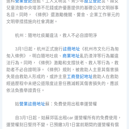
進科
營業登記
技館、工人文明宮、青少年
設立登記
宮、婦女
兒童流動中央增添不花錢或許優惠提供的基礎公共文明辦事
名目。同時， 《條例》還激勵機關、黌舍、企業工作單元的
文明舉措措施向社會凋謝。
杭州：隨地吐痰屬違法，救人不必自證明淨
3月1日起，杭州正式施行
註冊地址
《杭州市文化行為匆
匆入條例》，明白隨地吐痰、
商業地址
亂扔渣滓等行為屬違
法行為。同時，《條例》激勵和支撐扶老、救人等行為，救
助者不必自證明淨。《條例》規則，被救助人主意其傷害損
失是由救助人形成的，或許主意
工商登記地址
救助人在救助
經過歷程中未絕公道限度註意任務減輕其傷害損失的，應該
依法負擔舉證責任。
姑
營業註冊地址
蘇：免費使用出租車運營權
自3月1日起，姑蘇郊區出租car 運營權所有的免費使用，
運營權刻日堅持不變。已預繳3月1日當前期間的運營權有償