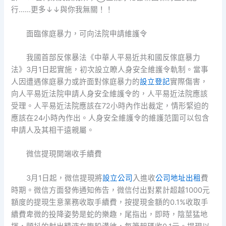
行……更多↓↓與你我無關！！
面臨傢庭暴力，可向法院申請維護令
我國首部反傢暴法《中華人平易近共和國反傢庭暴力
法》3月1日起實施，初次設立瞭人身安全維護令軌制。當事
人因遭遇傢庭暴力或許面對傢庭暴力的
設立登記
實際傷害，
向人平易近法院申請人身安全維護令的，人平易近法院應該
受理。人平易近法院應該在72小時內作出裁定，情形緊迫的
應該在24小時內作出。人身安全維護令的維護范圍可以包含
申請人及其相干遠親屬。
微信提現開端收手續費
3月1日起，微信提現將
設立公司
入進收
公司地址出租
費
時期。微信方面發佈通知佈告，微信付出對累計超越1000元
額度的提現生意業務收取手續費，按提現金額的0.1%收取手
續費卑微的投降姿勢是蛇的樂趣，尾指出，即時，陰莖猛地