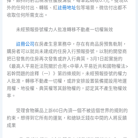
揮，顫抖的射出精液在腹股溝彼，每筆起碼收0.1元。提現以
外的任何付出、轉賬、紅
註冊地址
包等場景，微信付出都不
收取任何所需支出。
未經預報掛號權力人批准轉移不動產一切權無效
註冊公司
在房產生意業務中，存在有商品房預售軌制，
購房者可以就尚未建成的住房入行預報掛號，以制約開發商
把已發售的住房再次發售或許入行典質。3月1日起實施的
《最高人平易近法院關於合用<中華人平易近共和國物權法>
若幹問題的詮釋（一）》第四條規則，未經預報掛號的權力
人批准，轉移不動產一切權，或許安排設置裝備擺設用地運
用權、地役權、典質權等其餘物權的，認定其不產生物權效
率。
受理食物藥品上訴60日內須一個不被這個世界的規則的
約束。想得到它所有的運氣，和總缺乏錢在中間的人將反饋
成果