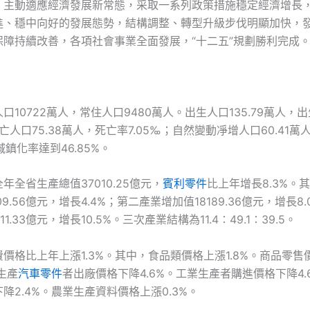
，主動適應經濟發展新常態，采取一系列政策措施穩定經濟增長
進、穩中向好的發展態勢，結構調整、轉型升級步伐明顯加快，
保障持續改善，各項社會事業全面發展，“十二五”規劃勝利完成
口10722萬人，常住人口9480萬人。出生人口135.79萬人，
死亡人口75.38萬人，死亡率7.05‰；自然變動凈增人口60.41
城鎮化率達到46.85%。
年全省生產總值37010.25億元，
賓利零件
比上年增長8.3%。
9.56億元，增長4.4%；第二產業增加值18189.36億元，增長8
11.33億元，增長10.5%。三次產業結構為11.4∶49.1∶39.5。
價格比上年上漲1.3%。其中，食品類價格上漲1.8%。商品零售
生產
汽車零件
者出廠價格下降4.6%。工業生產者購進價格下降4.
降2.4%。農業生產資料價格上漲0.3%。