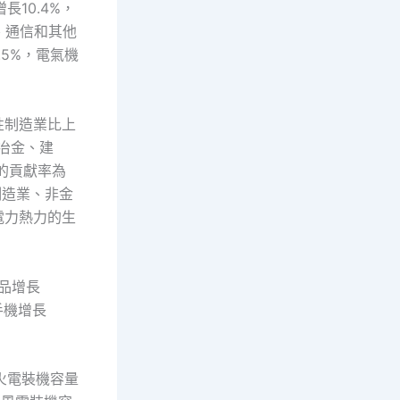
長10.4%，
、通信和其他
.5%，電氣機
性制造業比上
。冶金、建
的貢獻率為
制造業、非金
電力熱力的生
食品增長
，手機增長
，火電裝機容量