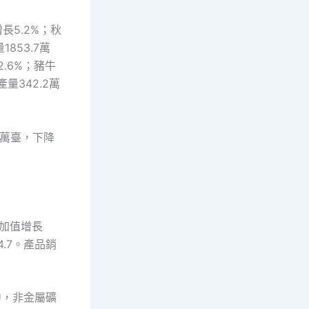
長5.2%；秋
853.7萬
2.6%；豬牛
量342.2萬
85萬臺，下降
增加值增長
4.7。產品銷
中，非金屬礦