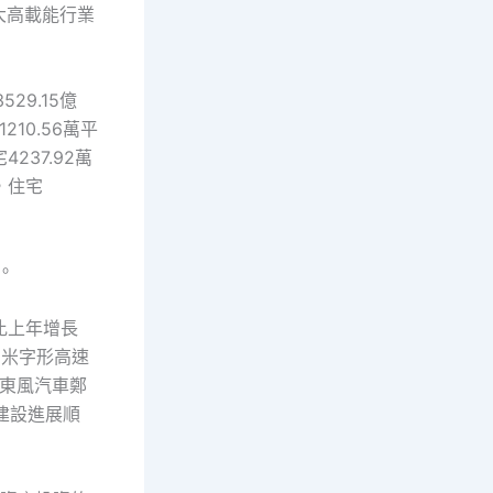
；六大高載能行業
29.15億
210.56萬平
237.92萬
，住宅
。
，比上年增長
，米字形高速
東風汽車鄭
建設進展順