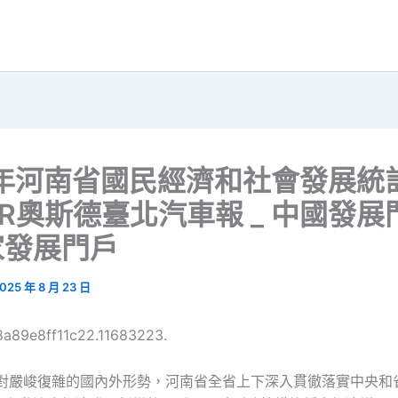
5年河南省國民經濟和社會發展統
ER奧斯德臺北汽車報 _ 中國發
家發展門戶
025 年 8 月 23 日
8a89e8ff11c22.11683223.
，面對嚴峻復雜的國內外形勢，河南省全省上下深入貫徹落實中央和