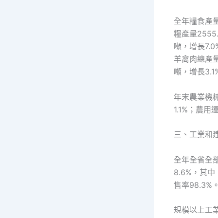
全年糧食產量6
糧產量2555
噸，增長7.0
羊禽肉總產量6
噸，增長3.1
年末農業機械
1.1%；農用
三、工業和
全年全省全部
8.6%，其中
售率98.3%
規模以上工業