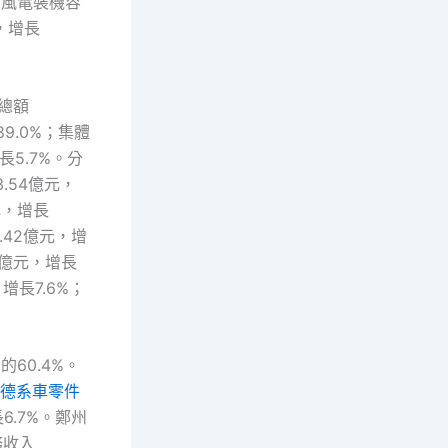
并網風電裝機容
瓦，增長
潤總額
89.0%；集體
長5.7%。分
.54億元，
元，增長
.42億元，增
4億元，增長
增長7.6%；
60.4%。
德系車零件
6.7%。鄭州
務收入