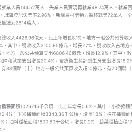
就業人員144.52萬人，失業人員實現再就業48.74萬人。就業
萬人，城鎮登記失業率2.96%。新增農村勞動力轉移就業72萬人，
量達到2814萬人。
總收入4426.96億元，比上年增長8.1%。地方一般公共預算收入3
9%，其中，稅收收入2100.95億元，增長7.7%，稅收收入占地
8%。地方一般公共預算支出6806.46億元，增長12.9%，其中，
會保障和就業支出增長20.4%，醫療衛生與計劃生育支出增長18.
有38個縣（市）地方一般公共預算收入超10億元，有20個縣（
播種面積10267.15千公頃，比上年增長0.6%。其中，小麥播種面積
0.4%；玉米播種面積3343.86千公頃，增長1.8%；棉花播種面
7%；油料種植面積1600.80千公頃，增長0.2%；蔬菜種植面積175
%。