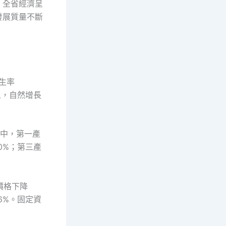
，全省經濟呈
發展質量不斷
。
出生率
萬人，自然增長
其中，第一產
.0%；第三產
價格下降
6%。固定資