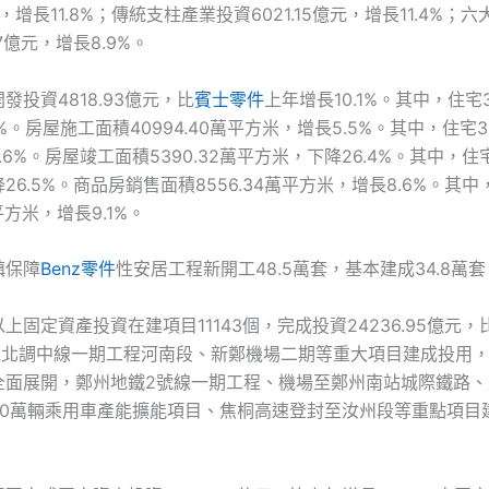
億元，增長11.8%；傳統支柱產業投資6021.15億元，增長11.4%
87億元，增長8.9%。
發投資4818.93億元，比
賓士零件
上年增長10.1%。其中，住宅35
%。房屋施工面積40994.40萬平方米，增長5.5%。其中，住宅31
6%。房屋竣工面積5390.32萬平方米，下降26.4%。其中，住宅4
26.5%。商品房銷售面積8556.34萬平方米，增長8.6%。其中
萬平方米，增長9.1%。
鎮保障
Benz零件
性安居工程新開工48.5萬套，基本建成34.8萬套
上固定資產投資在建項目11143個，完成投資24236.95億元
南水北調中線一期工程河南段、新鄭機場二期等重大項目建成投用
全面展開，鄭州地鐵2號線一期工程、機場至鄭州南站城際鐵路、
20萬輛乘用車產能擴能項目、焦桐高速登封至汝州段等重點項目