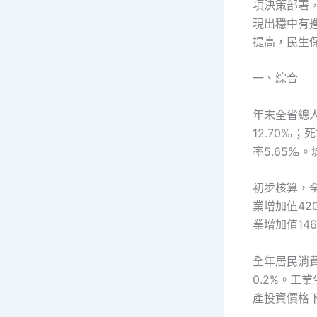
項決策部署
現出穩中有
提高，民生
一、綜合
年末全省總人
12.70‰；
率5.65‰。
初步核算，全
業增加值420
業增加值146
全年居民消費
0.2%。工業
產投資價格下