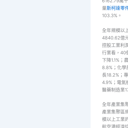
6162.79
量
斯柯達零
103.3%。
全年規模以上
4840.62
控股工業利潤2
行業看，40
下降1.1%；
8.8%；化
長18.2%；
4.9%；電氣
醫藥制造業17
全年產業集聚
產業集聚區規
模以上工業的
航空港經濟綜