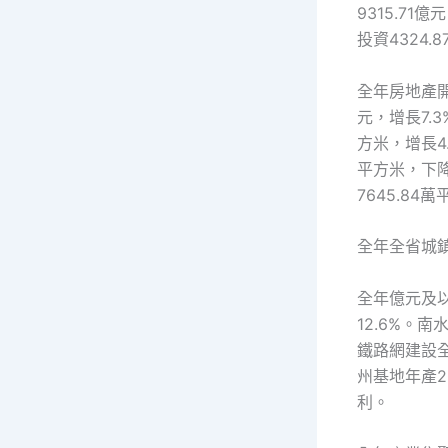
9315.71
投資4324.
全年房地產開
元，增長7.3
方米，增長4.
平方米，下降
7645.84
全年全省城
全年億元及以
12.6%。
鐵路網建設
州基地年產
利。