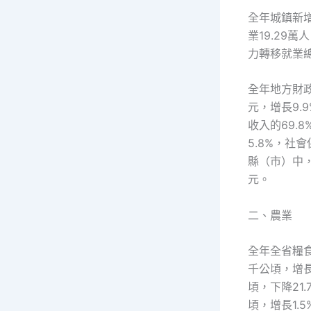
全年城鎮新增
業19.29
力轉移就業總
全年地方財政
元，增長9.
收入的69.
5.8%，社
縣（市）中，
元。
二、農業
全年全省糧食
千公頃，增長
頃，下降21.
頃，增長1.5