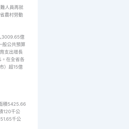
困難人員再就
全省農村勞動
009.65億
方一般公共預算
教育支出增長
2%。在全省各
市）超15億
5425.66
積120千公
1.65千公