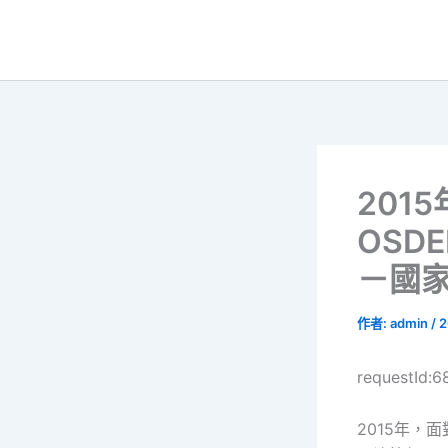
跳
至
主
要
內
容
201
OSD
－國
作者:
admin
/
2
requestId:6
2015年