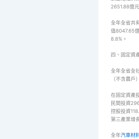
2651.88
全年全省共有
值8047.
8.8%。
四、固定資
全年全省全社
（不含農戶）3
在固定資產投
民間投資296
控股投資118
第三產業增長2
全年
汽車材