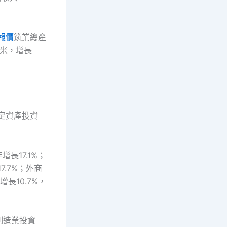
報價
筑業總產
方米，增長
固定資產投資
長17.1%；
7.7%；外商
增長10.7%，
性制造業投資