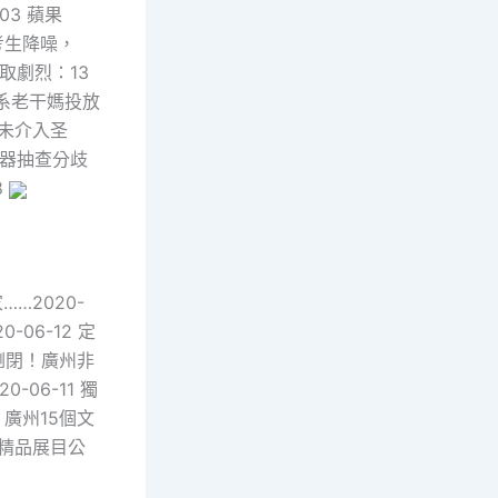
03 蘋果
為考生降噪，
爭取劇烈：13
：系老干媽投放
：未介入圣
化器抽查分歧
8
…2020-
06-12 定
云倒閉！廣州非
-06-11 獨
！廣州15個文
躲精品展目公