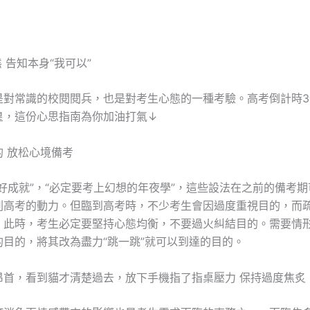
態 告知本身“我可以”
是對常識的校閱閱兵，也是對考生心態的一種考驗。高考倒計時3
皇，這份心思指南為你加油打氣↓
 放松心境備考
好成就”，“必定要考上幻想的年夜學”，這些設法在之前的備考
刺高考的動力。但臨到高考時，不少考生會因過度重視目的，而
，此時，考生必定要堅持心態均衡，不要過火糾結目的。需要情
的目的，將其改為盡力“跳一跳”就可以到達的目的。
昂首，看到貓才清楚過去，放下手機指了指桌壓力 保持過度焦炙