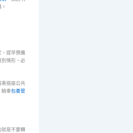
場。
定，提早預備
特別情形，必
搭乘搭座公共
、騎車
包養管
的就是不要轉