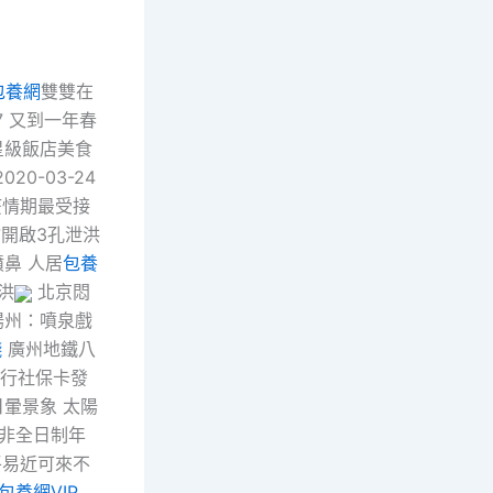
包養網
雙雙在
07 又到一年春
…星級飯店美食
20-03-24
疫情期最受接
開啟3孔泄洪
鼻 人居
包養
洪
北京悶
揚州：噴泉戲
錢
廣州地鐵八
遇履行社保卡發
日暈景象 太陽
提 非全日制年
市平易近可來不
包養網VIP