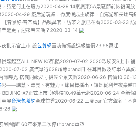
，詩意何止在遠方2020-04-29 14家廣東5A景區節前恢復開
2020-04-29 疫后游玩業：微度假成主旋律，自駕游和長途
-28 【春景好·春茶篇】品噴鼻茗，訪茶之旅已在看2020-03-23 
業能更早迎來春天嗎？2020-03-14
+年夜批示官上市 設
包養網
置裝備擺設進級售價23.98萬起
達起亞ALL NEW K5凱酷2020-07-02 2020款埃安S上市
起2020-07-02 廣汽舉行628超等brand日 在耳目數及訂單立異記載
內飾曝光 搭載同級尺寸搶先全景天窗2020-06-26 售價10.36-13
格
彩——聰慧、漂亮、有魅力。節目標播出，讓她從利年夜豪越
24 BEIJING-X7正式上市 領導價10.49萬元起2020-06-24 全新
深圳車展
台灣包養網
全球首秀2020-06-22 三菱car 官方聲名：
6-26
索尼團體” 60年來第二次停止brand重塑