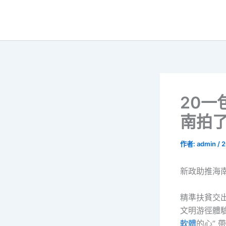
跳
至
主
要
內
容
20一
南拍
作者:
admin
/
2
新政助推海
精準扶貧交出
文明游徑體驗
軟體
的心” 帶