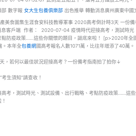
頂部 數字報
女大生包養俱樂部
出色推舉 轉動消息廣州廣東中國
r 房產美食圖集生涯食安科技教導軍事 2020高考倒計時3天 一份
息客戶端 作者： 2020-07-04 疫情時代迎接高考，測試時
點防疫政策……這些你關懷的題目，謎底來啦！ [p>2020年全
端。本年全
包養網
國高考報名人數1071萬，比往年增添了40萬。
3天，若何以最佳狀況迎接高考？一份備考指南拍了拍你↓
份“考生須知”請查收！
接高考，測試時光、測試設備、出行戰略、考點防疫政策……這些
啦！