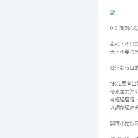
0 2 調劑心
高考，不只
天，不要張
公道對待目的
“必定要考出
帶來奮力沖
考經過歷程
以調劑過高
開釋小姑娘