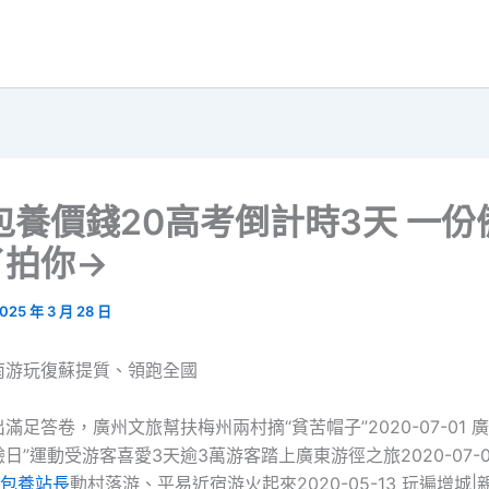
包養價錢20高考倒計時3天 一份
了拍你→
025 年 3 月 28 日
南游玩復蘇提質、領跑全國
滿足答卷，廣州文旅幫扶梅州兩村摘“貧苦帽子”2020-07-01 
日”運動受游客喜愛3天逾3萬游客踏上廣東游徑之旅2020-07-01
包養站長
動村落游、平易近宿游火起來2020-05-13 玩遍增城|