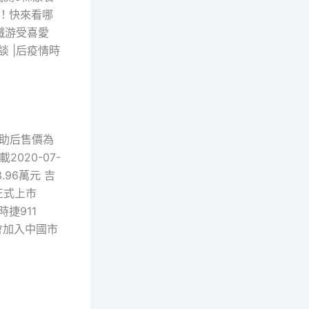
放！快來看哪
高鐵游受喜愛
訪談 |后疫情時
 補助后售價為
2020-07-
.96萬元 吉
正式上市
保時捷911
不會加入中國市