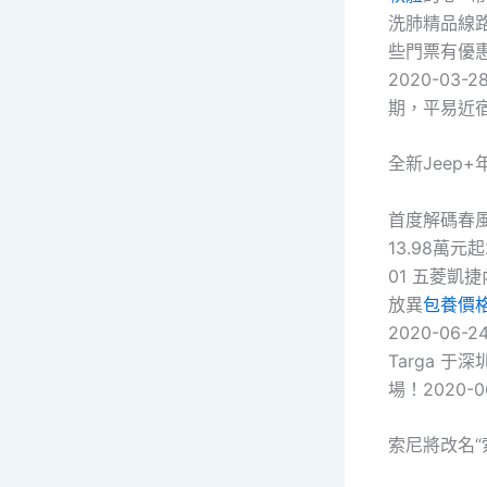
洗肺精品線路
些門票有優惠
2020-03
期，平易近宿
全新Jeep
首度解碼春風悅
13.98萬元
01 五菱凱捷
放異
包養價
2020-06-
Targa 于
場！2020-0
索尼將改名“