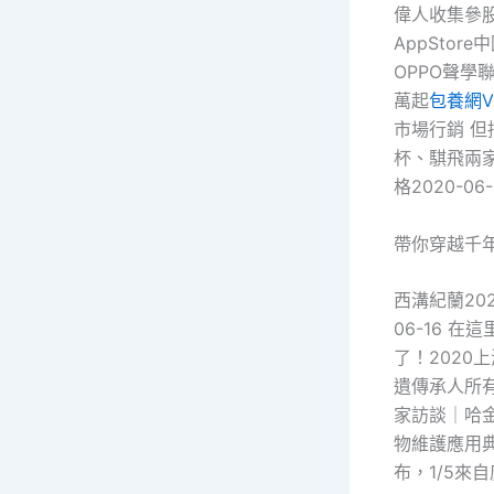
偉人收集參股子
AppStor
OPPO聲學
萬起
包養網V
市場行銷 但
杯、騏飛兩家
格2020-0
帶你穿越千
西溝紀蘭20
06-16 
了！2020上
遺傳承人所
家訪談｜哈金
物維護應用典
布，1/5來自廣