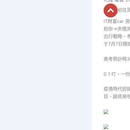
前往
IT財富ca
拍你→央視消
出行戰略、考
于7月7日開
高考倒計時
0 1 叮，一
疫情時代迎
目，謎底來