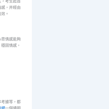
炙，考生起首
情感，并經由
高效。
心思情感能夠
、穩固情感，
準考據等，都
養網
一個通明