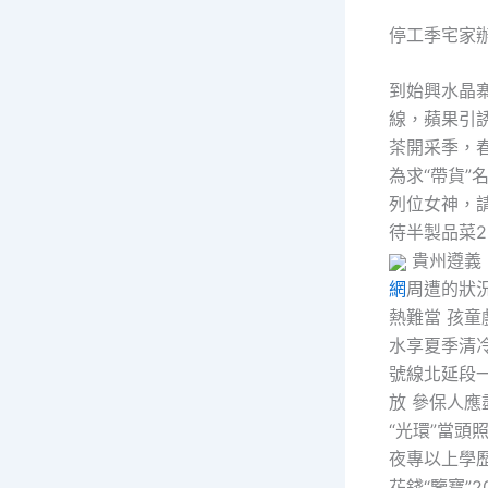
停工季宅家
到始興水晶寨
線，蘋果引誘你
茶開采季，春
為求“帶貨”名
列位女神，請
待半製品菜20
貴州遵義
網
周遭的狀
熱難當 孩
水享夏季清
號線北延段一切
放 參保人應盡
“光環”當頭照
夜專以上學歷可
花錢“鑒寶”2