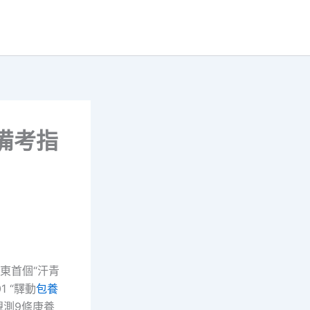
備考指
廣東首個“汗青
 “驛動
包養
親測9條康養