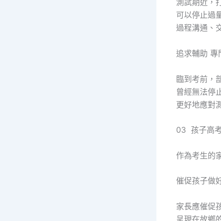
測試期近，
可以停止過
過程溝通、
追求輔助 專
臨到考前，
曾經無法停
更好地應對
03 孩子高
作為考生的
催促孩子做
家長應催促
呈現在故鄉