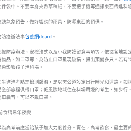
文件袋中。不要本身夾帶草稿紙，不要把手機等通訊東西帶進科
收聽氣象預告，做好響應的雨具、防曬東西的預備。
點防疫辦法事
包養網dcard
。
把握防疫辦法、安檢法式以及小我防護留意事項等，依據各地設
疫物品，如口罩等。為防止口罩呈現破損，提出預備多只。若有
以免影響孩子進科場。
考生進進考點需檢測體溫，是以需公道設定出行時光和道路。如
要全部旅程佩帶口罩；低風險地域住在科場周邊的考生，如步行
開車曩昔，可以不戴口罩。
前食譜忌年夜變
以為高考前應當給孩子加大力度養分。實在，高考飲食，最主要