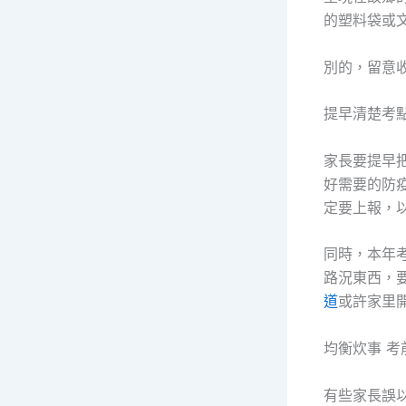
的塑料袋或
別的，留意
提早清楚考
家長要提早
好需要的防
定要上報，
同時，本年
路況東西，
道
或許家里
均衡炊事 考
有些家長誤