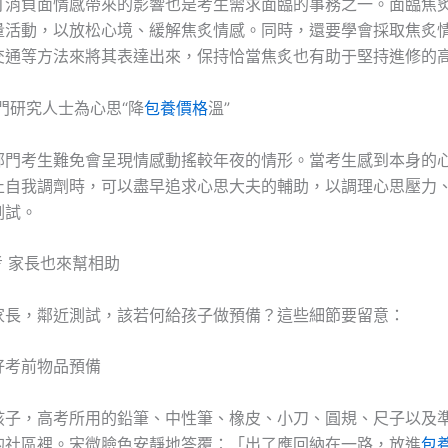
打消負面情感帶來的影響也是考生需求面臨的事務之一。面臨焦
量活動，以放松心境、緩解焦炙情感。同時，還要學會採取焦炙
交通等方法來將其表達出來，保持恰當焦炙也有助于堅持進修的
門研究人士為心思“降
包養價格
溫”
部門考生難免會呈現情感動搖較年夜的情形。當考生感到本身的
止自我調劑時，可以盡早追求心思大夫的輔助，以調理心思壓力
測試。
考 家長也來幫相助
家長，鄰近測試，該若何給孩子做預備？這些細節要留意：
好考前物品預備
孩子，高考所用的鉛筆、中性筆、橡皮、小刀、圓規、尺子以及
的社區裡。宋微臉色安靜地答覆：「出了應回納在一路，放進
包