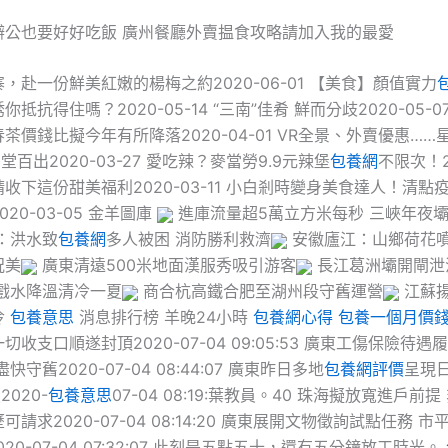
辦公也要好好吃飯 廣州餐廳外賣揾食攻略請加入我的最愛
，赴一份鮮美紅嫩的楊梅之約2020-06-01 【美食】顏值實力
抵抗得住嗎？2020-05-14 “三南”佳肴 鮮而分歧2020-05-
茶價錢比擬今年有所降落2020-04-01 VR全景、外賣優惠…
堂百出2020-03-27 愛吃辣？麥當勞9.9元辣堡
包養網
不限次！20
收下這份甜美福利2020-03-11 小白剎時變身美食達人！清點
20-03-05 金羊圖庫
進庫流量超5萬立方米每秒 三峽年夜壩
：洪水致
包養網
多人被困 消防勝利救濟
安徽廬江：山鄉荷花噴
況美
廣東清遠500米地面漢服秀吸引游客
長江葛洲壩開閘泄
童戲水降溫清冷一夏
商合杭高鐵合肥至湖州段守舊運營
江蘇
冷
包養意思
消息排行榜 羊晚24小時
包養網心得
包養一個月價
收支口順遂封頂2020-07-04 09:05:53 廣東工傷保險待
快守舊2020-07-04 08:44:07 廣東昨日多地
包養網評價
呈現
2020-
包養意思
07-04 08:19:葉教員。40 珠海擬放寬進戶前
請求2020-07-04 08:14:20 廣東展開文物徵詢試點任務 
020-07-04 07:32:07 此刻是五點五十，還有五分鐘放工時光。