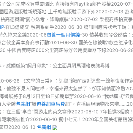
公司完成收買重慶賜比 直接持有Playtika部門股權2020-07-
e中國區游戲版號新規落地 上千款無版號手游下架2020-07-03 
聯袂高德輿圖“愛心送考，降噪護航”2020-07-02 樂視商標拍賣
IP
拍1.3億成交 融創系到手2020-06-30 騰訊回應告狀老干媽
持久拖欠金錢2020-06
包養一個月價錢
-30 愷英收集發公然信
合伙企業本身商事行動2020-06-30 國美在線被曝1款空氣凈
6-30 中國首套時速600公里高速磁浮公用變壓器下線2020-06-2
年，感觸感染“契丹印象”：公主面具駙馬瓔珞表態粵博
20-06-28 《文學的日常》：追隨“鏡頭”走近這些一線年夜咖作家…
在這里，他聽不見人間喧嘩，幸福來得太忽然了。卻深知情面冷熱2020-
海書展將于8月12日至18日如期舉辦2020-06-16 “我哋廣式”
有人全體
包養網
“觸
包養網車馬費
網”，直播展現購物都來啦……2020
：在三個“李白”間游走的英文寫作2020-06-10 7年投進3個億
範案例被推介2020-06-10 獨中七元！2020年全國美術館館
東2020-06-10
包養網