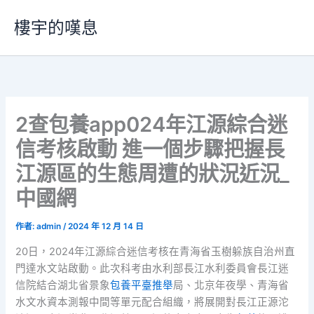
跳
樓宇的嘆息
至
主
要
內
容
2查包養app024年江源綜合迷
信考核啟動 進一個步驟把握長
江源區的生態周遭的狀況近況_
中國網
作者:
admin
/
2024 年 12 月 14 日
20日，2024年江源綜合迷信考核在青海省玉樹躲族自治州直
門達水文站啟動。此次科考由水利部長江水利委員會長江迷
信院結合湖北省景象
包養平臺推舉
局、北京年夜學、青海省
水文水資本測報中間等單元配合組織，將展開對長江正源沱