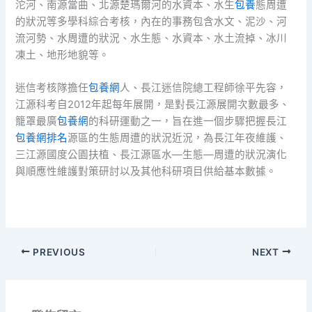
沱河、南源當曲、北源楚瑪爾河的水資本、水生
包養
態周遭
的狀況等多學科綜合考核，內在的事務包含水文、泥沙、河
流河勢、水周遭的狀況、水生態、水資本、水土流掉、冰川
凍土、地形地貌等。
迷信考核隊擔任
包養網
人、長江迷信院總工程師徐平先容，
江源科考自2012年起每年展開，是對長江源展開次數最多、
籠罩最廣
包養網
的科研運動之一，旨在進一個步驟把握長江
包養網排名
源區的生態周遭的狀況近況，為長江年夜維護、
三江源國度公園扶植、長江源區水—生態—周遭的狀況演化
與順應性維護對策研討以及其他科研項目供給基本數據。
PREVIOUS
NEXT