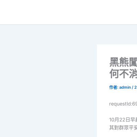
跳
至
主
要
內
容
黑熊
何不
作者:
admin
/
2
requestId:6
10月22日
其對群眾平