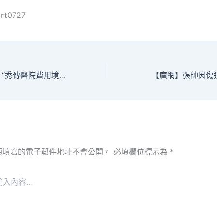
ort0727
印尼總統佐科駁斥 “秀傳醫院費用境內有千萬中國客工”說法
須填寫的電子郵件地址不會公開。
必填欄位標示為
*