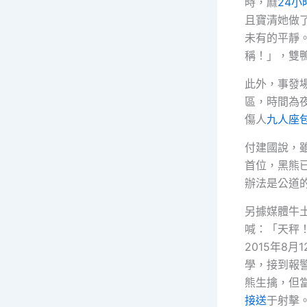
時，麻
24
且寶清她做
未有的平靜
稱！」，雙
此外，事發
區，時間為
傷人
九人座
付建國說，
首位，黑熊
辦法是公道
另據媒體牛
喊：「天秤
2015年8
學，接到報
熊生擒，但
接送
于射擊