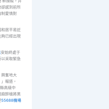
才幹操縱，并
她卻感到前所
強制愛情對
園和居平易近
能夠已經出現
送
安始終處于
所以采取緊急
，興奮地大
！」報道，
縣高級中
用麻醉槍將黑
便
55688機場