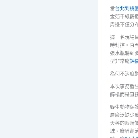
當
台北到桃
金箔千紙鶴
周邊不僅分
據一名現場
時封控。直
張水瓶聽到
型非常龐
評
為何不消麻
本次事務發
醉槍而是直
野生動物保
層廣泛缺少
天秤的眼睛
城。麻醉劑