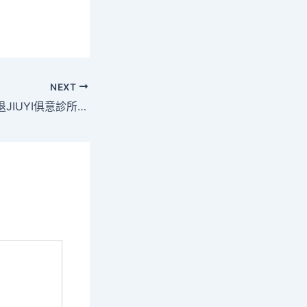
NEXT
【廣網】張帥因傷退JIUYI俱意診所設計賽無緣決賽，孫璐璐、李安爭奪女單冠軍