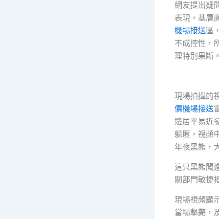
網友提出疑
表現，基層
機場接送
區
不成控性，
理特別果斷
現場拍攝的
價機場接送
邊居平易近
躲匿，視頻
年夜黑熊，大
這只黑熊闖
關部門敏捷
現場視頻顯
當場擊斃，