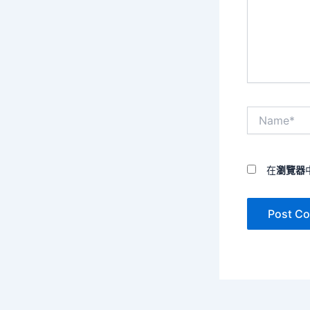
入
內
容...
Name*
在
瀏覽器