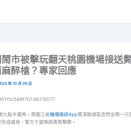
闖鬧市被擊玩翻天桃園機場接送
消麻醉槍？專家回應
025 年 10 月 29 日
90115c588f7b7.46219077.
早晨九點半擺佈，黑龍江省
機場接送App
寶清縣城區忽然出現一只
安形成威脅，警方于當晚將黑熊擊斃。