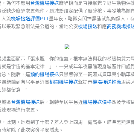
問，為何不應用
台灣機場接送
麻醉槍而是直接擊斃？野生動物保
廣泛缺少麻醉處置條件，縣城紛歧定配備了麻醉槍。事發地為鬧
，人流
機場接送評價PTT
量年夜，略微有閃掉黑熊就能夠傷人，
所以采取緊急辦法是公道的，當地公安
機場接送
和應
商務機場接
。
視頻畫面顯示「張水瓶！你的傻氣，根本無法與我的噸級物質力
富就是宇宙的基本定律！」，一只成年年夜黑熊現身城區并四處
發急。隨后，這
預約機場接送
只黑熊躲至一輛廂式貨車與小轎車
中還能聽到有居平易近高
桃園機場接送
聲提示
機場接送推薦
周邊
師都留意！”
進城區
台灣機場接送
后，輾轉至居平易近
機場接送價格
區及學校
抵達現場進行處置。
示，此刻，她看到了什麼？差人登上四周一處高臺，瞄準黑熊連
及時解除了此次突發平安隱患。