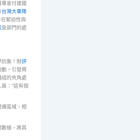
護專家付建國
市
台灣大車隊
存在緊迫性與
送
急部門的處
學抗衡！財
評
跑動，引發周
構成的夾角處
人員：“這有個
周邊區域，相
開數槍，將其