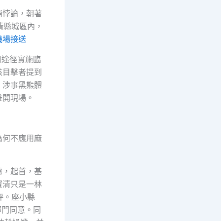
輯悖論，朝著
清縣城區內，
機場接送
周途徑實施臨
該目擊者提到
，涉事黑熊體
離開現場。
為何不應用麻
慮，起首，基
寶清只是一林
秤。座小縣
部門同意。同