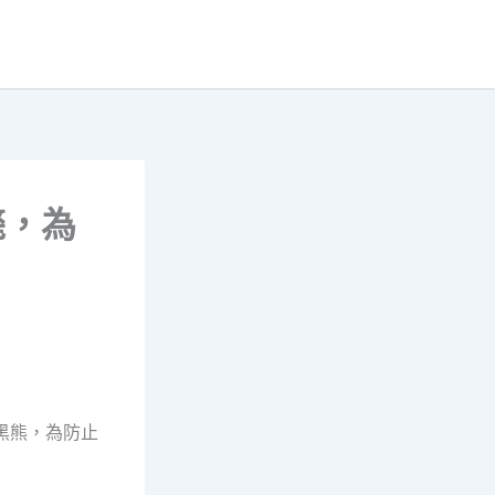
斃，為
黑熊，為防止