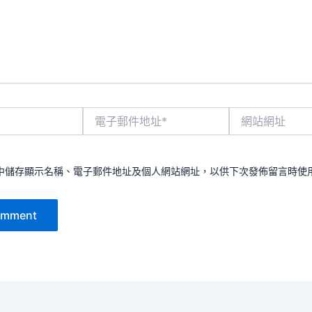
電
網
子
站
郵
網
件
址
地
中儲存顯示名稱、電子郵件地址及個人網站網址，以供下次發佈留言時使
址
*