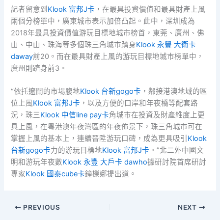
記者留意到
Klook 富邦J卡
，在最具投資價值和最具財產上風
兩個分榜單中，廣東城市表示加倍凸起。此中，深圳成為
2018年最具投資價值游玩目標地城市榜首，東莞、廣州、佛
山、中山、珠海等多個珠三角城市躋身
Klook 永豐 大衛卡
daway
前20。而在最具財產上風的游玩目標地城市榜單中，
廣州則躋身前3。
“依托遼闊的市場腹地
Klook 台新gogo卡
，鄰接港澳地域的區
位上風
Klook 富邦J卡
，以及方便的口岸和年夜橋等配套路
況，珠三
Klook 中信line pay卡
角城市在投資及財產維度上更
具上風，在粵港澳年夜灣區的年夜佈景下，珠三角城市可在
掌握上風的基本上，連續晉陞游玩口碑，成為更具吸引
Klook
台新gogo卡
力的游玩目標地
Klook 富邦J卡
。”北二外中國文
明和游玩年夜數
Klook 永豐 大戶卡 dawho
據研討院首席研討
專家
Klook 國泰cube卡
鐘櫟娜提出道。
PREVIOUS
NEXT