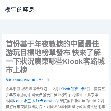
跳
樓宇的嘆息
至
主
要
內
容
首份基于年夜數據的中國最佳
游玩目標地榜單發布 快來了解
一下狀況廣東哪些Klook客路城
市上榜
作者:
admin
/
2025 年 3 月 18 日
金羊網訊 記者陳澤云報道：12月1
Klook 富邦J卡
5日，首份基
于年夜數據的中國最佳游玩目標地榜單在穗發布。北京第二
本國
Klook 永豐 大戶卡 dawho
語學院依托新組建的中國文明
和游玩年夜數據研討院，對國際349個地級行政區初次應用年