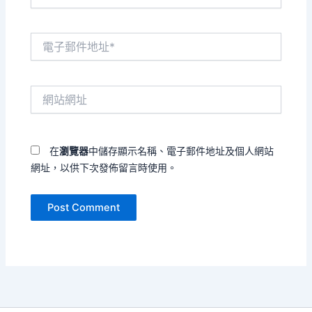
電
子
郵
件
網
地
站
址
網
*
址
在
瀏覽器
中儲存顯示名稱、電子郵件地址及個人網站
網址，以供下次發佈留言時使用。