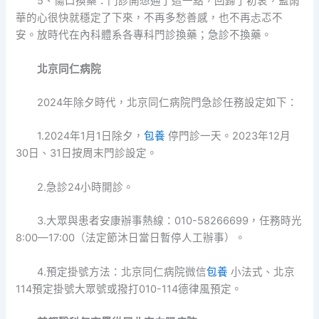
5、傷口換藥：門診開想通了這一點，回歸了初衷，藍雨
華的心很快就穩定了下來，不再多愁善感，也不再忐忑不
安。放時代在內科體系各專科門診換藥；急診不換藥。
北京同仁病院
2024年除夕時代，北京同仁病院門急診任務設定如下：
1.2024年1月1日除夕，
包養
停門診一天。2023年12月
30日、31日按周末門診設定。
2.急診24小時開診。
3.大眾與患者安康辦事熱線：010-58266699，任務時光
8:00—17:00（法定節沐日當日暫停人工辦事）。
4.預定掛號方法：北京同仁病院微信
包養
小法式、北京
114預定掛號大眾號或撥打010-114德律風預定。