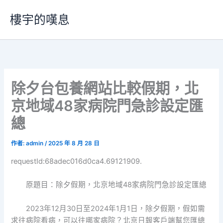
跳
樓宇的嘆息
至
主
要
內
容
除夕台包養網站比較假期，北
京地域48家病院門急診設定匯
總
作者:
admin
/
2025 年 8 月 28 日
requestId:68adec016d0ca4.69121909.
原題目：除夕假期，北京地域48家病院門急診設定匯總
2023年12月30日至2024年1月1日，除夕假期，假如需
求往病院看病，可以往哪家病院？北京日報客戶端幫您匯總