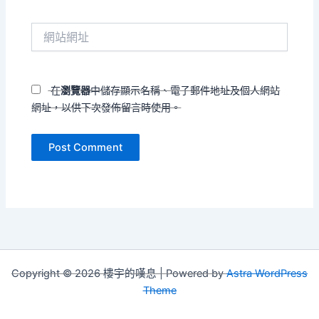
郵
件
網
地
站
址
網
*
址
在
瀏覽器
中儲存顯示名稱、電子郵件地址及個人網站
網址，以供下次發佈留言時使用。
Copyright © 2026 樓宇的嘆息 | Powered by
Astra WordPress
Theme