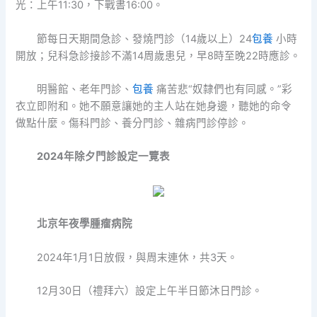
光：上午11:30，下戰書16:00。
節每日天期間急診、發燒門診（14歲以上）24
包養
小時
開放；兒科急診接診不滿14周歲患兒，早8時至晚22時應診。
明醫館、老年門診、
包養
痛苦悲“奴隸們也有同感。”彩
衣立即附和。她不願意讓她的主人站在她身邊，聽她的命令
做點什麼。傷科門診、養分門診、雜病門診停診。
2024年除夕門診設定一覽表
北京年夜學腫瘤病院
2024年1月1日放假，與周末連休，共3天。
12月30日（禮拜六）設定上午半日節沐日門診。