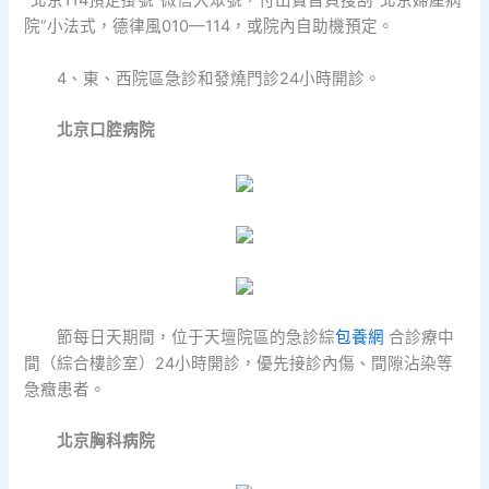
“北京114預定掛號”微信大眾號，付出寶首頁搜刮“北京婦產病
院”小法式，德律風010—114，或院內自助機預定。
4、東、西院區急診和發燒門診24小時開診。
北京口腔病院
節每日天期間，位于天壇院區的急診綜
包養網
合診療中
間（綜合樓診室）24小時開診，優先接診內傷、間隙沾染等
急癥患者。
北京胸科病院