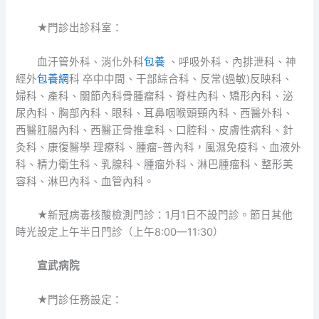
★門診出診科室：
血汗管外科、消化外科
包養
、呼吸外科、內排泄科、神
經外
包養網
科 卒中中間、干部綜合科、反常(過敏)反映科、
婦科、產科、關節內科骨腫瘤科、脊柱內科、矯形內科、泌
尿內科、胸部內科、眼科、耳鼻咽喉頭頸內科、西醫外科、
西醫肛腸內科、西醫正骨推拿科、口腔科、皮膚性病科、針
灸科、康復醫學 理療科、腫瘤-普內科，風濕免疫科、血液外
科、精力衛生科、乳腺科、腫瘤外科、淋巴腫瘤科、整形美
容科、淋巴內科、血管內科。
★新冠病毒核酸檢測門診：1月1日不設門診。節日其他
時光設定上午半日門診（上午8:00—11:30）
宣武病院
★門診任務設定：