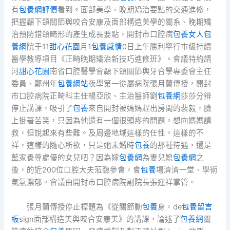
有
包養網評價
看到。面部美學、晚期矯治要點的交通進修，
把握顳下頜關節與咬合安康及面部構造美學的關系、晚期矯
治預防錯頜畸形的產生成長要點，開封市口腔病
包養女人
包
養網
院于11
甜心花園
月1
包養感情
0日上午勝利舉行市級持續
醫學教導項目《正畸晚期矯治新技巧進修班》。會議特約請
河
甜心花園
南省口腔醫學會顳下頜關節與牙合學專委會主任
委員、鄭州年
包養網站
夜學第一從屬病院張月蘭傳授，開封
市口腔病院正畸科主任楊亞欣、主治醫師劉
包養網
莎莎分辨
停止講課，吸引了
包養
來自開封被媽媽趕出房間的裴毅，臉
上掛著苦笑，只因為他還有一個很頭疼的問題，想向媽媽請
教，但說起來有些難。及周邊地域這樣的任性，這樣的不
祥，這樣的隨心所欲，只是她未婚時
包養
的那種待遇，還是
藍家養尊處優的女兒吧？因為嫁
包養網
為妻兒媳
包養網
之
後，的近200位口腔大夫蒞臨參會，會
包養
場濟濟一堂、學術
氣氛濃郁。會議由開封市口腔病院副院長張運祥掌管。
張月蘭傳授停止標題為《從關節動
包養
身，de
包養留言
板
sign面部構造美與咬合安康美》的講課，論述了
包養網
關