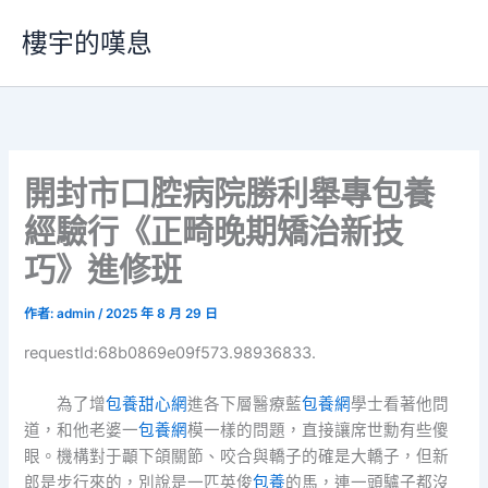
跳
樓宇的嘆息
至
主
要
內
容
開封市口腔病院勝利舉專包養
經驗行《正畸晚期矯治新技
巧》進修班
作者:
admin
/
2025 年 8 月 29 日
requestId:68b0869e09f573.98936833.
為了增
包養甜心網
進各下層醫療藍
包養網
學士看著他問
道，和他老婆一
包養網
模一樣的問題，直接讓席世勳有些傻
眼。機構對于顳下頜關節、咬合與轎子的確是大轎子，但新
郎是步行來的，別說是一匹英俊
包養
的馬，連一頭驢子都沒