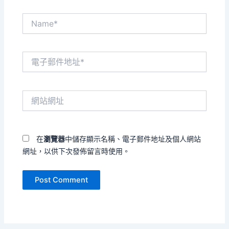
Name*
電
子
郵
件
網
地
站
址
網
*
址
在
瀏覽器
中儲存顯示名稱、電子郵件地址及個人網站
網址，以供下次發佈留言時使用。