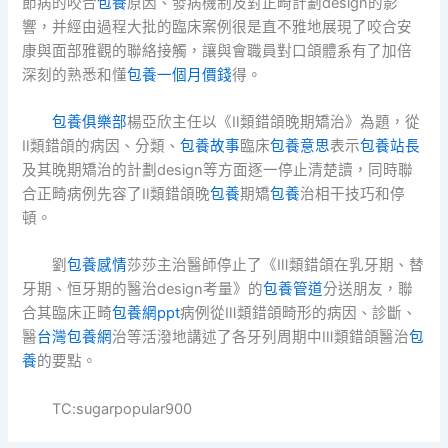
節病的咬合
包養
原因、發病機制及對正畸計劃design的影
響，并經由過程大批的臨床案例很是直不雅地展現了咬合安
康與面部雅觀的聯絡接觸，讓與會職員對口頜體系有了加倍
深刻的熟悉和懂
包養一個月價錢
得。
包養俱樂部
楊亞欣主任以《Ⅱ類錯頜晚期矯治》為題，從
Ⅱ類錯頜的病因、分類、
包養故事
臨床
包養意思
表示
包養站長
及其晚期矯治的計劃design等方面逐一停止清楚讀，同時聯
合正畸病例先容了Ⅱ類錯頜晚
包養
期矯
包養
治相干技巧和停
頓。
劉
包養感情
莎莎主治醫師停止了《Ⅲ類錯頜在乳牙期、替
牙期、恒牙期的醫治design考量》的
包養管道
分送朋友，聯
合其臨床正畸
包養網ppt
病例從Ⅲ類錯頜畸形的病因、診斷、
醫
台灣包養網
治等活潑地講述了各牙列周期中Ⅲ類錯頜醫治
包
養
的要點。
TC:sugarpopular900