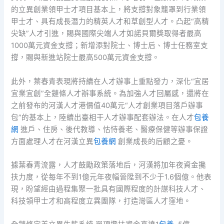
的立異創業領甲士才項目基本上，將支撐對象籠罩到行業領
甲士才、具有成長潛力的精英人才和草創型人才。凸起“高精
尖缺”人才引進，賜與國際尖端人才如諾貝爾獎取得者最高
1000萬元資金支撐；新增添對院士、博士后、博士任務室支
撐，賜與新進站院士最高500萬元資金支撐。
此外，葉春青表現將持續在人才辦事上重點發力，深化“宜居
宜業宜創”全鏈條人才辦事系統。為加強人才回屬感，還將在
之前發布的河漢人才港價值40萬元“人才創業項目落戶辦事
包”的基本上，陸續出臺相干人才辦事配套辦法。在人才
包養
網
進戶、住房、後代教導、怙恃養老、醫療保健等辦事保證
方面處理人才在河漢立異
包養網
創業成長的后顧之憂。
據葉春青流露，人才鼓勵政策落地后，河漢將加年夜資金攙
扶力度，從每年不到1億元年夜幅晉陞到不少于1.6個億。他表
現，盼望經由過程集聚一批具有國際程度的計謀科技人才、
科技領甲士才和高程度立異團隊，打造灣區人才窪地。