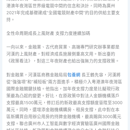
港澳年夜灣區世界級電競中間的信念和決計，同時為廣州
2021年完成基礎建成“全國電競財產中間”的目的供給主要支
持。
全性命周期成長上風財產 支撐力度連續加碼
一向以來，金融業、古代商貿業、高端專門研究辦事業都是
河漢的上風財產，對經濟成長施展側重高文用。新出臺的
《政策看法》，對這三年夜財產也給出強無力的支撐政策。
對金融業，河漢區商務金融局局
包養網
長王鶴先容，河漢將
從“強強項”和“補短板”兩方面進手，積極介入粵港澳年夜灣區
國際金融關鍵扶植。他指出，加年夜支撐力度是比擬現行政
策最為凸起的變更。好比，在原政策中對法人金額機構落戶
支撐最高1500萬元，修訂后的新政最高支撐額度晉陞至3000
萬元。同時，還增添金融機構購房、租房支撐，此中對在本
區新購買自用辦公用房的持牌金融機構，最高賜與3000萬元
支撐。聯合廣州市人工智能與數字經濟實驗區廣州國際金融