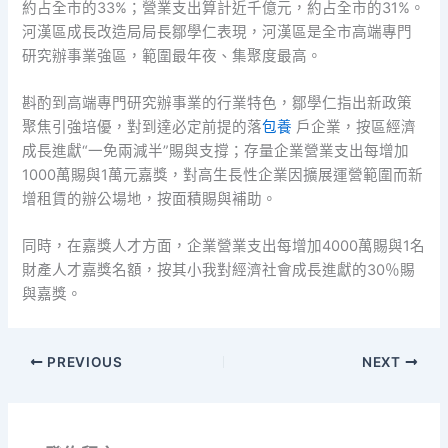
約占全市的33%；營業支出算計近千億元，約占全市的31%。
河漢區成長改造局局長鄒學仁表現，河漢區是全市高端專門
研究辦事業強區，範圍最年夜、集聚度最高。
斟酌到高端專門研究辦事業的行業特色，鄒學仁指出新政策
聚焦引強培優，對到達必定前提的落
包養
戶企業，按區經濟
成長進獻“一免兩減半”賜與支撐；存量企業營業支出每增加
1000萬賜與1萬元嘉獎，對高生長性企業因擴展運營範圍而新
增租賃的辦公場地，按面積賜與補助。
同時，在嘉獎人才方面，企業營業支出每增加4000萬賜與1名
財產人才嘉獎名額，按其小我對經濟社會成長進獻的30％賜
與嘉獎。
PREVIOUS
NEXT