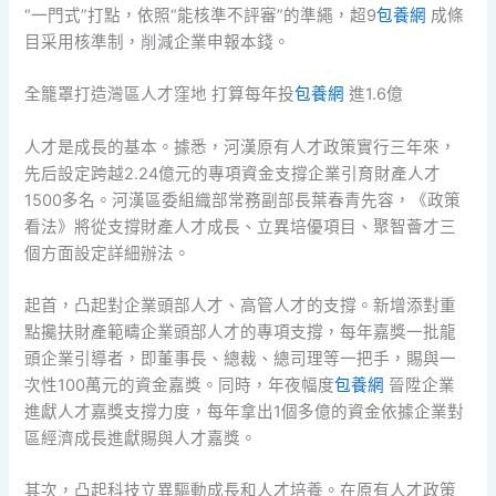
“一門式”打點，依照“能核準不評審”的準繩，超9
包養網
成條
目采用核準制，削減企業申報本錢。
全籠罩打造灣區人才窪地 打算每年投
包養網
進1.6億
人才是成長的基本。據悉，河漢原有人才政策實行三年來，
先后設定跨越2.24億元的專項資金支撐企業引育財產人才
1500多名。河漢區委組織部常務副部長葉春青先容，《政策
看法》將從支撐財產人才成長、立異培優項目、聚智薈才三
個方面設定詳細辦法。
起首，凸起對企業頭部人才、高管人才的支撐。新增添對重
點攙扶財產範疇企業頭部人才的專項支撐，每年嘉獎一批龍
頭企業引導者，即董事長、總裁、總司理等一把手，賜與一
次性100萬元的資金嘉獎。同時，年夜幅度
包養網
晉陞企業
進獻人才嘉獎支撐力度，每年拿出1個多億的資金依據企業對
區經濟成長進獻賜與人才嘉獎。
其次，凸起科技立異驅動成長和人才培養。在原有人才政策