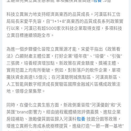
全鏈條完美立異生態系統 單項攙扶資金高達1
包養
.5億
科技立異無力地支持經濟高東西的品質成長。河漢區科工信
局局長宋愛平先容，自“1+1+8”高東西的品質成長系列政策實
行以來，河漢已有超5000家次科技企業取得支撐，多項科技
立異目標連續領跑全市。
為進一個步驟優化晉陞立異策源才能，宋愛平指出《政策看
法》凸顯財產主體位置，打好企業“穩年夜”、“培優”、“引強”
三張牌，培養經濟增加點。新政策在資金額度、獎補主體、
實用范圍上均有所衝破。例如，對新落戶的軟件企業，單項
攙扶資金高達1.5億元；在河漢聰明城焦點區、河漢高新區、
人工智能與數字經濟成長實驗區國際金融城片區構成政策洼
地，領導企業集聚。
同時，在優化立異生態方面，新政側重晉陞“河漢優創”和“天
英匯”brand影響力。經由過程載體績效評價嘉獎、進駐企業
房錢補助、激勵優質園區歸入河漢科
包養
技園分園等政策，
增進立異孵化育成系統樹標提質，進級打造“一節一賽一基地”