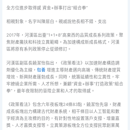
全方位進步取得感 資金+辦事打出“組合拳”
相親對象，名字叫陳居白。親戚說他長相不錯、支出
2017年，河漢區出臺“1+1+8”高東西的品質成長系列政策，聚
焦財產攙扶和科技立異範疇。為加速構成新成長格式，河漢
區將原有系列政策停止從頭修訂。
河漢區副區長饒潔怡指出，《政策看法》以加速財產構造調
劑優化為主線，
包養
增進主導財產邁向高端、傳統財產提質
增效、新興財產蓬勃成長。同時，統籌延續性和立異性，牢
牢繚繞企業所需、人才所想，兼顧“資金+辦事”打造政策“組合
拳”，最年夜限制的晉陞企業和人才的取得感。
《政策看法》包含六年夜板塊24條83點，饒潔怡先容，財產
成長板塊出力構建古代財產系統，相干條目以人工智能和數
字經濟為主攻標的目的，有針對性地設置落戶支撐、增量嘉
獎、人才嘉獎支撐等。立異策源板塊全方位支撐民眾創業萬