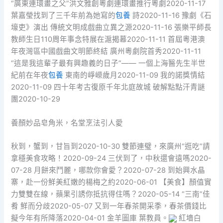
“廣東連環畫之父”洪文雅創粵劇連環畫推行粵劇2020-11-17
葉嘉瑩找到了三千年前為她寫的
包養
詩2020-11-16 豫劇《石
壕吏》演出 傳統文明成戲曲立異之源2020-11-16 張樂平師長
教師生日110周年事念特展在滬揭幕2020-11-11 首屆粵港澳
年夜灣區中國戲曲文明節終結 廣州粵劇院首秀2020-11-11
“這是我這輩子最有興趣義的日子”—— 一個上海醫先生半世
紀前在年夜
包養
東南的崢嶸歲月2020-11-09 我的諾獎情結
2020-11-09 四十年考古復原千年北庭故城 破解點點汗青謎
團2020-10-29
養顏妙品皂角米，名堂烹法引人愛
秋到，蟹到，甘旨到2020-10-30 雙節連璧，來廣州“逛吃”請
拿穩美食攻略！2020-09-24 三伏到了，中秋還會遠嗎2020-
07-28 月餅來鬥麗，哪款你會愛？2020-07-28 到始興水晶
寨，赴一份鮮美紅嫩的楊梅之約2020-06-01 【美食】顏值實
力雙雙在線，蘋果引誘你抵抗得住嗎？2020-05-14 “三南”佳
肴 鮮而分歧2020-05-07 又到一年春茶開采季，春茶價錢比
擬今年有所降落2020-04-01 金羊圖庫 葉教員。
紅墻白