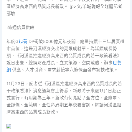
區經濟高東西的品質成長新政。 [p>文/羊城晚報全媒體記者
鄢敏
圖/通信員供給
年度G
包養
DP衝破5000億元年夜關，總量持續十三年居廣州
市首位，這是河漢經濟交出的亮眼成就單。為延續成長勢
頭，《河漢區推進經濟高東西的品質成長的若干政策看法》
近日出臺，繚繞財產成長、立異策源、空間載體、辦事
包養
網
供應、人才引育、需求對接等六慷慨面發布攙扶政策。
11月23日，記者從《河漢區推進經濟高東西的品質成長的若
干政策看法》消息通氣會上得悉，新政將于來歲1月1日起正
式實行，有用期為三年。新政有何亮點？全方位、全籠罩、
全鏈條、全範疇、全性命周期五年夜要害詞，解讀河漢區經
濟高東西的品質成長新政。