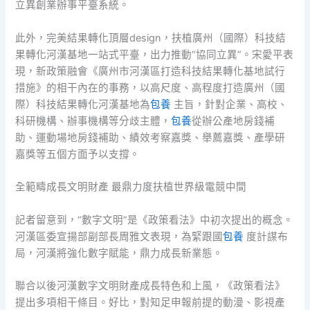
立異創業辦事平臺系統。
此外，完美結果轉化頂層design，扶植廣州（國際）科技結
果轉化河漢基地一站式平臺，出力推動“協同立異”。宋愛平表
現，新政策融會《廣州市河漢區打造科技結果轉化基地試行
措施》的相干內在的事務，以高尺度、高程度打造廣州（國
際）科技結果轉化河漢基地為
包養
主旨，針對企業、高校、
科研機構、辦事機構等分歧主體，
包養
從辦公產地房錢補
助、運動場地房錢補助、績效考察嘉獎、舉薦嘉獎、產學研
嘉獎等五個方面予以支撐。
全範疇成長文明財產 最鼎力度扶植世界級電競中間
記者留意到，“數字文明”是《政策看法》中初次提出的概念。
河漢區委宣揚部副部長周雅文表現，為緊跟國
包養
度計謀布
局，河漢將強化數字賦能，鼎力成長新業態。
聯合以後河漢數字文明財產成長特色和上風，《政策看法》
提出多項相干條目。好比，對知足申報前提的動漫、影視產