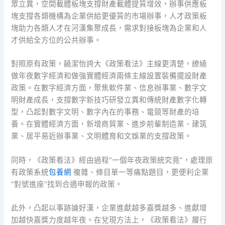
眾立異，空間載體板塊支撐財產載體提質增效，辦事供應板
塊支撐各類機構為企業供給更優質的市場辦事，人才政策板
塊助力各類人才在河漢集聚成長，需求對接板塊為企業和人
才供給全方位的公共辦事。
對照原有政策，饒潔怡誇大《政策看法》主線更清楚，繚繞
做年夜數字經濟和做強實體經濟兩條主線設置裝備擺設財產
政策。在數字經濟方面，聚焦軟件業、信息辦事業、數字文
明財產成長，支撐數字新技巧研發立異和傳統財產數字化轉
型，凸起對數字文明、數字內在的事務、電競等財產的培
養。在實體經濟方面，新增商貿業、進步前輩制造業、建筑
業、居平易近辦事業、文明體育和文娛業的支撐政策。
同時，《政策看法》經由過程“一個年夜政策統究竟”，處理原
有政策系統
包養網
複雜、條目單一等痛點題目，更便利企業
“對號進座”找到合適申報的政策。
此外，凸起以事跡論好漢，企業進獻越多嘉獎越多、進獻增
加越快嘉獎力度越年夜。在兌現方法上，《政策看法》履行