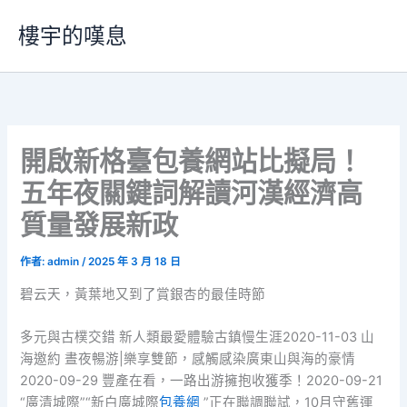
跳
樓宇的嘆息
至
主
要
內
容
開啟新格臺包養網站比擬局！
五年夜關鍵詞解讀河漢經濟高
質量發展新政
作者:
admin
/
2025 年 3 月 18 日
碧云天，黃葉地又到了賞銀杏的最佳時節
多元與古樸交錯 新人類最愛體驗古鎮慢生涯2020-11-03 山
海邀約 晝夜暢游|樂享雙節，感觸感染廣東山與海的豪情
2020-09-29 豐產在看，一路出游擁抱收獲季！2020-09-21
“廣清城際”“新白廣城際
包養網
”正在聯調聯試，10月守舊運