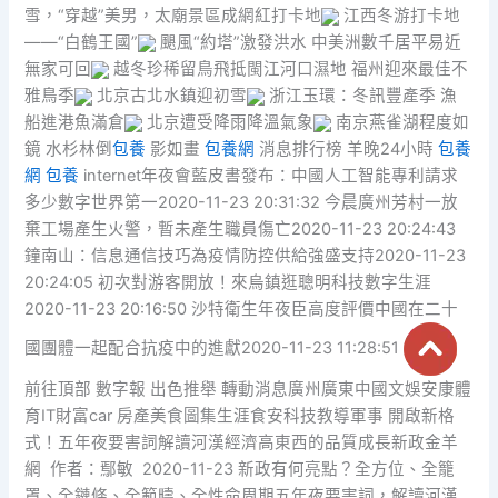
雪，“穿越”美男，太廟景區成網紅打卡地
江西冬游打卡地
——“白鶴王國”
颶風“約塔”激發洪水 中美洲數千居平易近
無家可回
越冬珍稀留鳥飛抵閩江河口濕地 福州迎來最佳不
雅鳥季
北京古北水鎮迎初雪
浙江玉環：冬訊豐產季 漁
船進港魚滿倉
北京遭受降雨降溫氣象
南京燕雀湖程度如
鏡 水杉林倒
包養
影如畫
包養網
消息排行榜 羊晚24小時
包養
網
包養
internet年夜會藍皮書發布：中國人工智能專利請求
多少數字世界第一2020-11-23 20:31:32 今晨廣州芳村一放
棄工場產生火警，暫未產生職員傷亡2020-11-23 20:24:43
鐘南山：信息通信技巧為疫情防控供給強盛支持2020-11-23
20:24:05 初次對游客開放！來烏鎮逛聰明科技數字生涯
2020-11-23 20:16:50 沙特衛生年夜臣高度評價中國在二十
國團體一起配合抗疫中的進獻2020-11-23 11:28:51
前往頂部 數字報 出色推舉 轉動消息廣州廣東中國文娛安康體
育IT財富car 房產美食圖集生涯食安科技教導軍事 開啟新格
式！五年夜要害詞解讀河漢經濟高東西的品質成長新政金羊
網 作者：鄢敏 2020-11-23 新政有何亮點？全方位、全籠
罩、全鏈條、全範疇、全性命周期五年夜要害詞，解讀河漢