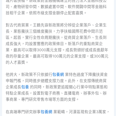
城片區扶植，新政策對金融機構建立的自力法人金融科技公
司、產物研發中間、數據處置中間、軟件開闢中間等金融科
技相干企業，依照市級支撐金額停止配套嘉獎。
對古代商貿業，王鶴先容新政策將分辨從企業落戶、企業生
長、業態攙扶三個維度攙扶，力爭扶植國際花費中間示范
區。起首，實行全性命周期攙扶，從商貿企業落戶、生長到
成長強大，均設置響應的政策條目。新落戶的重點商貿企
業，最高可以取得3000萬元支撐。成長勢頭好或成長進獻年
夜的存量企業，最高可取得100萬元的企業支撐，或300萬元
的人才嘉獎。
他誇大，新政策不只依據行
包養網
業特色過度下降攙扶資金
申報門檻，同時進步總體支撐力度。此外，在支撐傳統商貿
企業成長
包養
的同時，新政策更追蹤關心行業中特點業態和
特點企業成長，設置對電子商務、直播電商、辦事外包、辦
事商業、專門研究零售市場等方面的支撐。
在高端專門研究辦事
包養網
業範疇，河漢區現有企業3萬家，