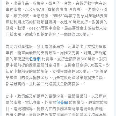
物、出書作品、收集劇、微片子、音樂、音頻等數字內在的
事務產物，以及VR/AR（虛擬實際/加強實際）、游戲交互引
擎、數字殊效、全息成像、裸眼3D等數字創意財產範疇要害
焦點利用技巧的研發項目賜與一次性30萬元支撐。對獲獎的
游戲、動漫、design等數字產物，最高嘉獎金宋微被裁人後
回抵家鄉，親戚立即給她先容了一個額為200萬元。
為助力財產進級，發明電競新局勢，河漢給出了支撐力度最
年夜、籠罩面最廣的支撐政策。周雅文先容，對知足申報前
提的年夜型電
包養網
比賽事，支撐金額高達500萬元。對知
足申報前提的嚴重電競財產項目，支撐金額高達600萬元。對
知足申報前提的電競場館，支撐金額高達500萬元。“無論是
單項條目的最高攙扶金額，仍是電競財產政策總攙扶金額，
都是最高的，且比第二門路攙扶金額高良多。”
此中，政策觸及新落戶的電競企業、電競俱樂部，以及原創
電競產物、電比賽事、外鄉電
包養網
競俱樂部、嚴重電競項
目、電競場館等，攙扶內在的事務基礎籠罩電競全財產鏈。
周雅文表現，電競財產政策充足展示了將河漢區扶植成為粵