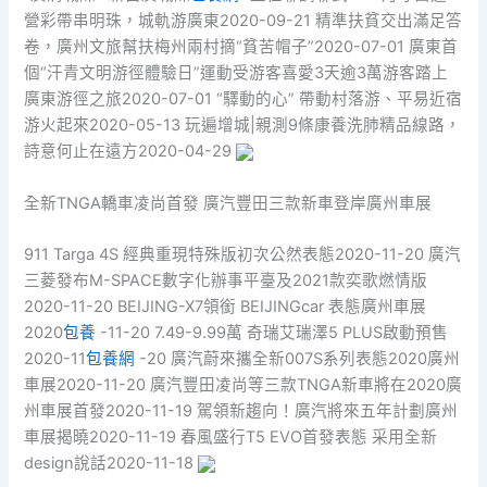
營彩帶串明珠，城軌游廣東2020-09-21 精準扶貧交出滿足答
卷，廣州文旅幫扶梅州兩村摘“貧苦帽子”2020-07-01 廣東首
個“汗青文明游徑體驗日”運動受游客喜愛3天逾3萬游客踏上
廣東游徑之旅2020-07-01 “驛動的心” 帶動村落游、平易近宿
游火起來2020-05-13 玩遍增城|親測9條康養洗肺精品線路，
詩意何止在遠方2020-04-29
全新TNGA轎車凌尚首發 廣汽豐田三款新車登岸廣州車展
911 Targa 4S 經典重現特殊版初次公然表態2020-11-20 廣汽
三菱發布M-SPACE數字化辦事平臺及2021款奕歌燃情版
2020-11-20 BEIJING-X7領銜 BEIJINGcar 表態廣州車展
2020
包養
-11-20 7.49-9.99萬 奇瑞艾瑞澤5 PLUS啟動預售
2020-11
包養網
-20 廣汽蔚來攜全新007S系列表態2020廣州
車展2020-11-20 廣汽豐田凌尚等三款TNGA新車將在2020廣
州車展首發2020-11-19 駕領新趨向！廣汽將來五年計劃廣州
車展揭曉2020-11-19 春風盛行T5 EVO首發表態 采用全新
design說話2020-11-18