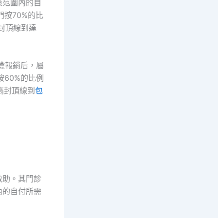
策范圍內的自
按70%的比
封頂線到達
險報銷后，屬
60%的比例
高封頂線到
包
救助。其門診
內的自付所需