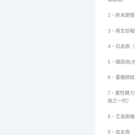
2、終末期
3、再生妨
4、白血病
5、糖尿病
6、重癥肺結
7、重性精
病之一的）
8、艾滋病
9、血友病