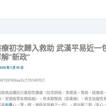
醫療初次歸入救助 武漢平易近一
解“新政”
026 年 1 月 10 日
96139169aa3c7.76149107.
救助病品種別只要惡性腫瘤（包含肺癌、食道癌、胃癌、結腸癌
癌、宮頸癌等各類癌癥）、終末期腎病（尿毒癥）、再生妨礙性
或有
包養
心、腎、眼、神經并發癥之一的）、高血壓三期（有心