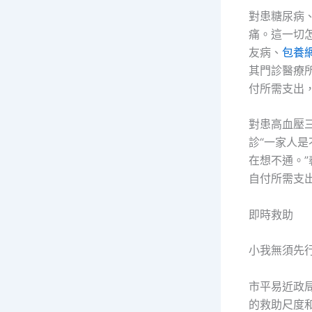
對患糖尿病
痛。這一切
友病、
包養
其門診醫療
付所需支出，
對患高血壓
診“一家人
在想不通。
自付所需支出
即時救助
小我無須先
市平易近政
的救助尺度和