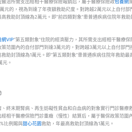
院醫治所需支出經相干醫療保險報銷后，屬于醫療保險政
包養網
2萬元的，視為到達了年夜額救助尺度。對跨越2萬元以上自付部門
最高救助封頂線為2萬元。即“前四類對象”患普通疾病住院年救助
網VIP
“第五類對象”住院的經濟壓力，其所需支出經相干醫療保
政策范圍內的自付部門到達3萬元的，對跨越3萬元以上自付部門按
高救助封頂線為1萬元。即“第五類對象”患普通疾病住院年救助最
6萬元。
助
瘤、終末期腎病、再生妨礙性貧血和白血病的對象實行門診醫療
出經相干醫療保險門診重癥（慢性）結算后，屬于醫保政策范圍
0%比例賜與
甜心花園
救助，年最高救助封頂線為1萬元。