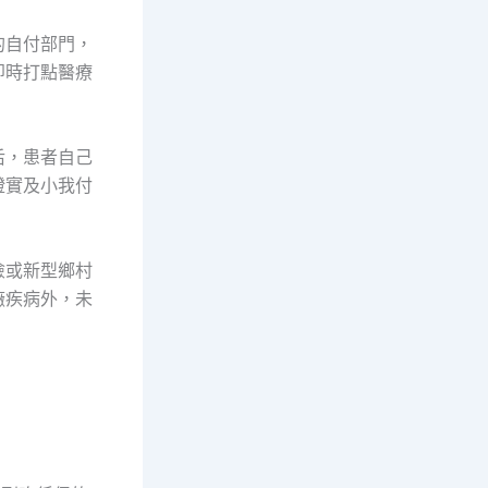
的自付部門，
即時打點醫療
后，患者自己
證實及小我付
險或新型鄉村
癥疾病外，未