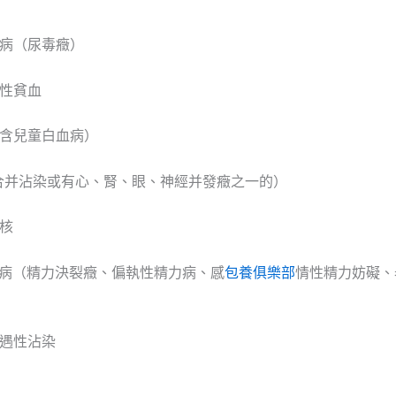
腎病（尿毒癥）
礙性貧血
（含兒童白血病）
(合并沾染或有心、腎、眼、神經并發癥之一的）
核
力病（精力決裂癥、偏執性精力病、感
包養俱樂部
情性精力妨礙、
機遇性沾染