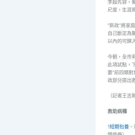
李超先容，
尺度，生涯
“新政”將家
自己斷定為醫
以內的可歸
今朝，全市
此項試點，
要“前四類
政部分提出
（記者王志
救助病種
1
短期包養
、
類癌癥）