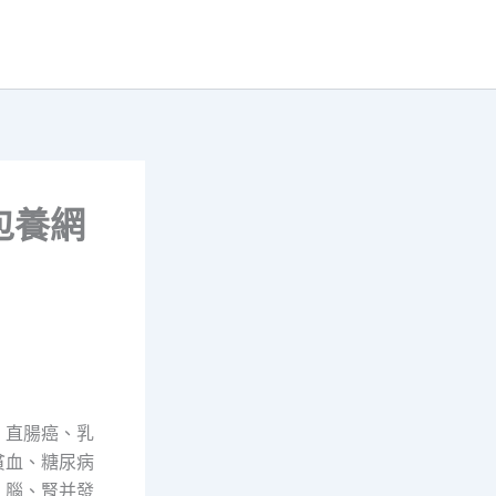
包養網
、直腸癌、乳
貧血、糖尿病
、腦、腎并發