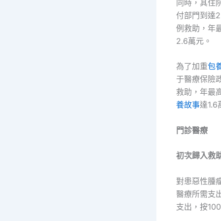
同時，其住
付部門到達
例救助，年
2.6萬元。
為了加重
包養
于醫療保險
救助，年最
養故事
達1.
門診醫療
初次歸入救
對患惡性腫
醫療所需支
支出，按10