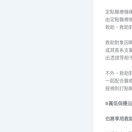
定點醫療機
由定點醫療
救助，救助
救助對象因
或其直系支
出憑證等相
不外，救助
一起配合醫
按規則打點
9萬低保邊
也將享用救