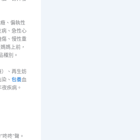
裂癥、偏執性
友病、急性心
燒傷、慢性重
藍媽媽上前，
品種別。
癥）、再生妨
沾染、
包養
血
年夜疾病。
“咚咚”聲。