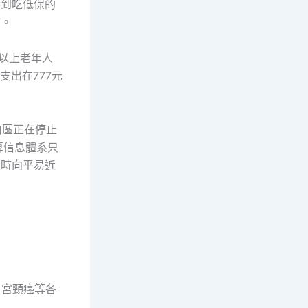
不到吃低保的
”。
歲以上老年人
支出在777元
山區正在停止
算信息體系只
即時向平易近
、宮頸癌等各