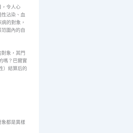
目，令人心
遇性沾染、血
疾病的對象，
策范圍內的自
的對象，其門
的嗎？巴爾實
性）結算后的
對象都是異樣