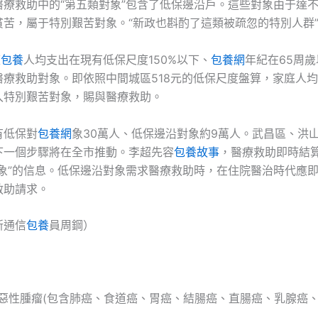
醫療救助中的“第五類對象”包含了低保邊沿戶。這些對象由于達
貧苦，屬于特別艱苦對象。“新政也斟酌了這類被疏忽的特別人群
庭
包養
人均支出在現有低保尺度150%以下、
包養網
年紀在65周
療救助對象。即依照中間城區518元的低保尺度盤算，家庭人均
入特別艱苦對象，賜與醫療救助。
有低保對
包養網
象30萬人、低保邊沿對象約9萬人。武昌區、洪
下一個步驟將在全市推動。李超先容
包養故事
，醫療救助即時結
對象”的信息。低保邊沿對象需求醫療救助時，在住院醫治時代應
救助請求。
新通信
包養
員周鋼）
惡性腫瘤(包含肺癌、食道癌、胃癌、結腸癌、直腸癌、乳腺癌