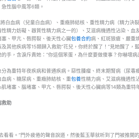
、急性腦中風等6類。
”還將白血病（兒童白血病）、重癥肺結核、重性精力病（精力決
情性精力妨礙、器質性精力病之一的）、艾滋病機遇性沾染、血
堵塞、甲亢、唇腭裂、後天性心臟
包養合約
病、紅斑狼瘡、嚴重
及其他疾病等15類歸入救助“花兒，你終於醒了！”見她醒了，
她的手，含淚斥責她：“你這個笨蛋，為什麼要做傻事？你嚇壞病
象分為重特年夜疾病和普通疾病。惡性腫瘤、終末期腎病（尿毒
白血病、糖尿病、重癥肺結核、重
包養
性精力病、艾滋病機遇性
心肌堵塞、腦堵塞、甲亢、唇腭裂、後天性心臟病等14類為重特
病救助
進去看看。”門外疲倦的聲音說道，然後藍玉華就听到了門被推開的