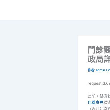
跳
至
主
要
內
容
門診
政局詳
作者:
admin
/
2
requestId:6
此前，醫療
包養意思
腺
（合并沾染