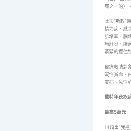
癥之一的）
此次“新政
精力病、感
肌堵塞、腦
癥肝炎、癱瘓
緊緊的握住
醫療救助對
礙性貧血、
友病、急性
重特年夜疾
最高5萬元
14類重“我