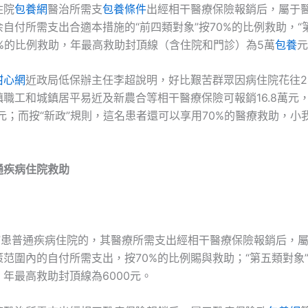
住院
包養網
醫治所需支
包養條件
出經相干醫療保險報銷后，屬于
自付所需支出合適本措施的“前四類對象”按70%的比例救助，“
0%的比例救助，年最高救助封頂線（含住院和門診）為5萬
包養
元
甜心網
近政局低保辦主任李超說明，好比艱苦群眾因病住院花往2
鎮職工和城鎮居平易近及新農合等相干醫療保險可報銷16.8萬元
元；而按“新政”規則，這名患者還可以享用70%的醫療救助，小
。
通疾病住院救助
象”患普通疾病住院的，其醫療所需支出經相干醫療保險報銷后，
策范圍內的自付所需支出，按70%的比例賜與救助；“第五類對象”
年最高救助封頂線為6000元。