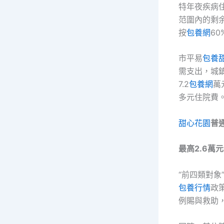
特年夜疾病
范圍內的剩余
按
包養網
6
市平易
包養
需支出，城
7.2
包養網
萬
多元住院費
甜心花園
普
最高2.6萬元
“前四類對
包養行情
政
例賜與救助，