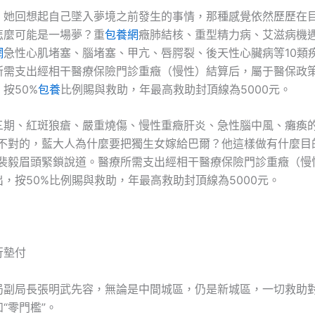
、她回想起自己墜入夢境之前發生的事情，那種感覺依然歷歷在
怎麼可能是一場夢？重
包養網
癥肺結核、重型精力病、艾滋病機
網
急性心肌堵塞、腦堵塞、甲亢、唇腭裂、後天性心臟病等10類
所需支出經相干醫療保險門診重癥（慢性）結算后，屬于醫保政
按50%
包養
比例賜與救助，年最高救助封頂線為5000元。
三期、紅斑狼瘡、嚴重燒傷、慢性重癥肝炎、急性腦中風、癱瘓
是不對的，藍大人為什麼要把獨生女嫁給巴爾？他這樣做有什麼目
”裴毅眉頭緊鎖說道。醫療所需支出經相干醫療保險門診重癥（慢
，按50%比例賜與救助，年最高救助封頂線為5000元。
行墊付
局副局長張明武先容，無論是中間城區，仍是新城區，一切救助
“零門檻”。