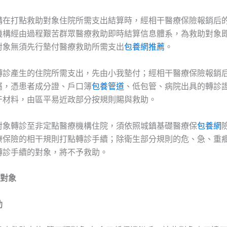
構在打點救助對象住院所需支出結算時，經相干醫療保險報銷后
機構經由過程艱苦群眾醫療救助即時結算信息體系，為救助對象
對象無須先行墊付醫療救助所需支出
包養網推薦
。
轉診產生的住院所需支出，先由小我墊付；經相干醫療保險報銷
屬，憑患者成分證、戶口簿
包養管道
、低包管、病院出具的轉診
干材料，由區平易近政部分按規則賜與救助。
對象轉診至非定點醫療機構住院，須依照城鎮基礎醫療保
包養網
療保險的相干規則打點轉診手續；除衛生部分規則的危、急、重
轉診手續的對象，將不予救助。
沿對象
助