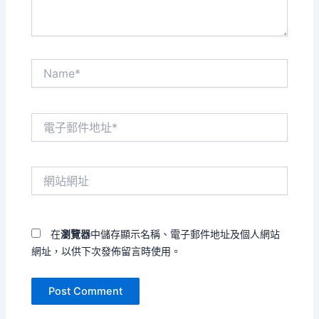
Name*
電
子
郵
件
網
地
站
址
網
*
址
在
瀏覽器
中儲存顯示名稱、電子郵件地址及個人網站
網址，以供下次發佈留言時使用。