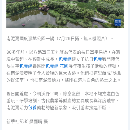
南泥灣國度濕地公園一隅（7月29日攝，無人機照片）。
80多年前，以八路軍三五九旅為代表的抗日軍平易近，在窘
境中奮起、在艱難中成長，
包養網
建立了抗日
包養
戰鬥時代
陜甘寧
包養網
邊區開
包養網 花圃
展年夜生孩子活動的旗號，
在南泥灣發明了令人贊嘆的巨大古跡。他們把這里釀成“陜北
的好江南”，也把南泥灣精力，烙印在這片白色的熱土之上。
舊日開荒處，今朝沃野平疇，綠意盎然。本地不竭推進白色
游玩、研學培訓、古代農業等財產的立異成長與深度融會，
南泥灣活力
包養
勃勃的極新景象，吸引游客接連不斷。
新華社記者 樊雨晴 攝