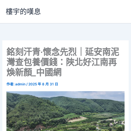
跳
樓宇的嘆息
至
主
要
內
容
銘刻汗青·懷念先烈｜延安南泥
灣查包養價錢：陜北好江南再
煥新顏_中國網
作者:
admin
/
2025 年 8 月 31 日