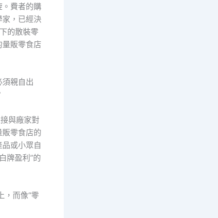
旋。費者的購
學家，已經決
下的散裝零
的量販零食店
必須親自出
？
直接與廠家對
量販零食店的
產品或小眾自
+白牌盈利”的
上，而像“零