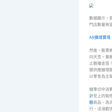
數據顯示，我
門店數量無
AR擴增實境
然後，販賣
向天空。量
止散播金箔
簡供應鏈環
以零食為主
精準切中消
計
至上的裝
驗
商品，為
行、活潑歡