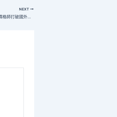
NEXT
“90后”工程台包養價格師打破國外技巧壟斷