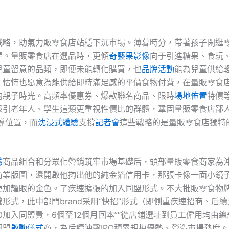
戰略，助氣力販零食店站穩下沉市場。薄暮時分，帶著孩子閑逛
擇。量販零食店在選品時，更傾
奇藝果影像
向于引進糖果、食玩
兒童留意的品類，即便未能轉化購買，也
品牌活動
能為兒童供給
。怙恃也愿意為能供給即時滿足感的平價食物付費，在量販零食
的親子時光。高頻率優惠券、爆款聯名商品、限時
場地佈置
特價
吸引老年人、學生這類更重視性價比的群體，鞏固量販零食店鄙
導位置，而
沈浸式體驗
支撐
記者會
這些戰略的是量販零食店獨特
。
驗
商品組合和分眾化營銷筑牢市場基礎后，頭部量販零食商家為
商業版圖，還開啟他掏出他的純金箔信用卡，那張卡像一面小鏡
更加耀眼的金色。了疾速擴張的加入同盟形式。不大批販零食物
形式，此中部門brand采用“快招”形式（即側重疾速招商、后
0加入同盟費，6個至12個月回本”“從店鋪選址到員工僱用均由總
同盟
啟動儀式
商，為后續沖擊IPO積累規模優勢、營造市場熱度