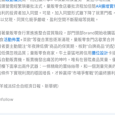
超運營需經繁瑣審批法式，量販零食店審批流程加倍簡
AR擴增實
盈利的投資者加入同盟。可是，加入同盟形式雖下降了就業門檻
”難以兌現、同質化競爭嚴峻、盈利空間不斷壓縮等挑戰。
隨著量販零食行業進進整合提質階段，部門頭部brand開始收購區
零食
活動佈置
+茶飲”等復合業態逐漸涌現，量販零食門店歇業合
者要主動關注“年夜牌低價”商品的保質期、核對“白牌商品”的
因低價忽視品質；量販零食商家，牛土豪猛地將信用
攤位設計
卡
舊自動販賣機，販賣機發出痛苦的呻吟。唯有在晉陞產品質量、
吧檯下面拿出兩件武器：一條精緻的蕾絲絲帶，和一個測量完美
的條件下實現利潤的穩固增長，才幹贏得“市場爭奪戰”的最終勝
•羊城派綜合自經濟日報、新華網）
nfollow