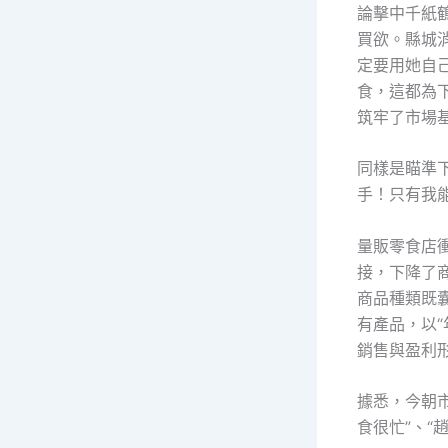
論擊中千紙
買欲。縣城
定要用她自
食，這都為
筑牢了市場
同樣是瞄準
手！只有我
量販零食店
接，下降了
商品種類既
有產品，以“
銷售與盈利
據悉，今朝市
食很忙”、“