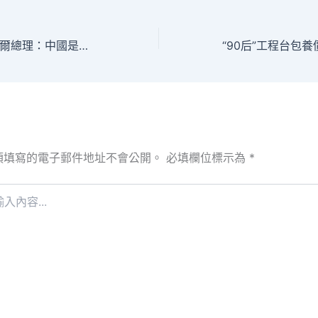
高端訪談丨塞內加爾總理：中國是其他全球南邊國家的榜08靠設計樣
須填寫的電子郵件地址不會公開。
必填欄位標示為
*