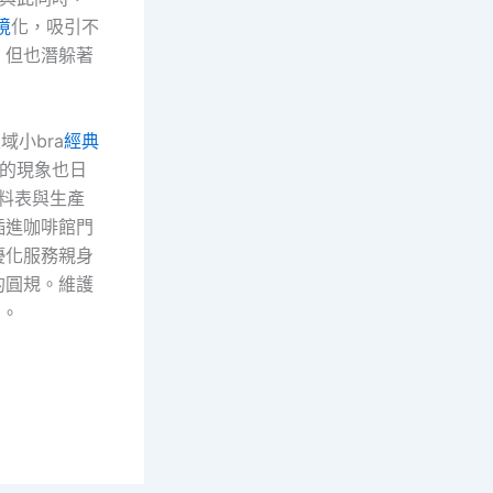
境
化，吸引不
，但也潛躲著
域小bra
經典
并的現象也日
配料表與生產
插進咖啡館門
優化服務親身
的圓規。維護
利。