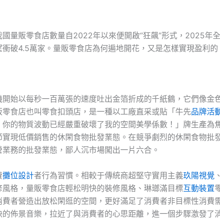
國量販零食店數量自2022年以來便開啟“狂飆”形式，2025年
望衝破4.5萬家。量販零食店為何遍地開花，又是怎樣實現盈利的
機開始以每秒一百萬張的速度吐出金箔折成的千紙鶴，它們像金
販零食店也叫零食扣頭店，是一種以工廠直采或貼「牛先
品牌活
！你的物質波動已經嚴重破壞了我的空間美學係數！」牌生產為
節實現低價銷售的休閑食物批發業態。在競爭劇烈的休閑食物批
營業務的批發業態，鄙人沉市場闖出一片六合。
費
攤位設計
者行為習慣。相較于傳統商超堅守實用主義
玖陽視覺
修風格，量販零食店輕松明快的裝修風格、琳瑯滿目標
互動裝置
消費者營造出放松閑逛的空間，更好滿足了消費者非目標性消費
快的佈景音樂，拉近了與消費者的心思距離，進一個步驟激發了