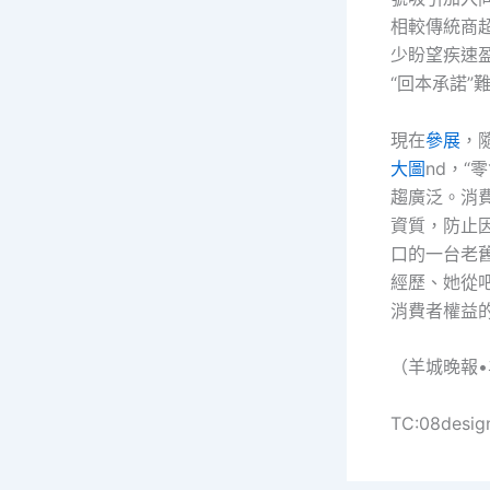
相較傳統商
少盼望疾速
“回本承諾
現在
參展
，
大圖
nd，“
趨廣泛。消費
資質，防止
口的一台老
經歷、她從
消費者權益
（羊城晚報
TC:08desig