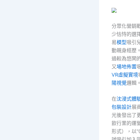
分眾化營銷
少怙恃的選
易
模型
吸引
動親身經歷
過較為悠閑
又
場地佈置
VR虛擬實境
陽視覺
邏輯
在
沈浸式體
包裝設計
展
光後發出了
飲行業的運營
形式），以“
號吸引加入