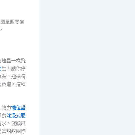
全國量販零食
？
色蝗蟲一樣飛
動
生！請你停
焦點，通過精
發賽道，這種
、效力
攤位設
零食
沈浸式體
需求。淺顯風
消當甜甜圈悖