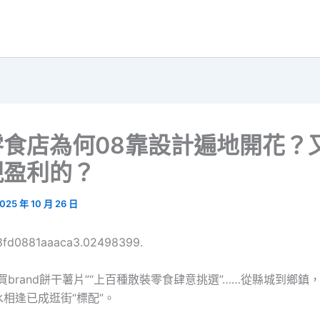
零食店為何08靠設計遍地開花？
現盈利的？
025 年 10 月 26 日
68fd0881aaaca3.02498399.
買brand餅干薯片”“上百種散裝零食肆意挑選”……從縣城到鄉鎮
相逢已成逛街“標配”。