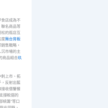
零食店成為不
、聯名商品等
輕松的逛店互
店度
舞台背板
等銷售戰略，
人沉市場的主
的商品組合
玖
沖刺上市、拓
子，反射出藍
牌接收借鑒餐
續支撐較弱的
部統籌”等口
。與此同時，