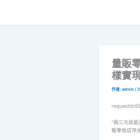
跳
至
主
要
內
容
量販
樣實
作者:
admin
/
2
requestId:
“兩三元就能
販零食店萍水