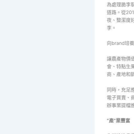
為處理脆李
道路。從20
夜、整潔度
李。
向brand
讓農產物價
會、特點生
商、產地和
同時，充足
電子買賣、
辦事業提檔進
“產”業豐富