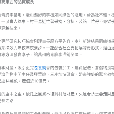
業高東西的品質成長
山青脆李基地，漫山遍野的李樹如同綠色的陸地，蔚為壯不雅。
，一派喜人氣象。村平易近忙著采摘、分揀、裝箱，忙得不亦樂
車穿越往來。
李專門研究技巧協會副理事長廖方平先容，本年新建結果園軌道
讓采摘效力年夜年夜進步。一起配合社立異拓展發賣形式，經由
貨等方法發賣李子，讓萬州的青脆李滯銷全國。
脆李財產，吸引更完
包養網
善的包裝加工、農資配送、倉儲物流
經濟作物中間主任喬興華說，三產加快融會，帶來強盛的聚合效
達14萬畝，產值近10億元。
興的重中之重，依托上風資本復興村落財產，久遠看勢需要走財
成長之路。
造食物及農產物加工全財產鏈，經由過程迷信布局商品化處置和