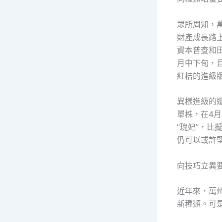
眾所周知，
財產成長路上
資本普查和
月中下旬，
紅桔的進級
異樣進級的還
單株，在4
“瑰妃”，
仍可以或許
向技巧立異
近年來，萬州
新種類。可