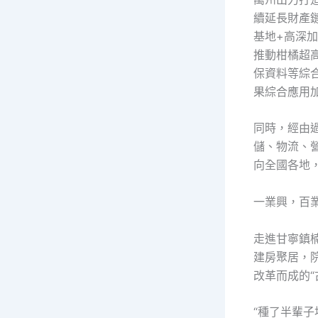
續延長財產
基地+高深
推動柑橘超
保資料等綜
果綜合應用
同時，經由
儲、物流、
向全國各地
一業興，百
走進甘寧鎮
建房聚居，
改革而成的
“種了半輩