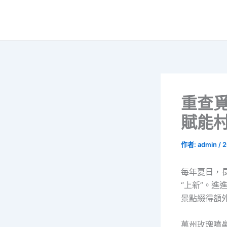
跳
至
主
要
內
容
重查
賦能村
作者:
admin
/
2
每年夏日，
“上新”。進
景點綴得額
萬州玫瑰噴