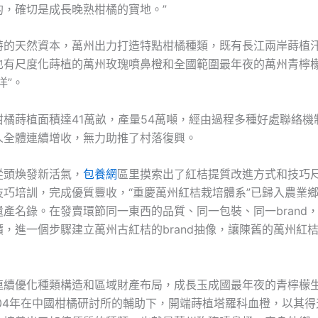
的，確切是成長晚熟柑橘的寶地。”
特的天然資本，萬州出力打造特點柑橘種類，既有長江兩岸蒔植
也有尺度化蒔植的萬州玫瑰噴鼻橙和全國範圍最年夜的萬州青檸
洋”。
柑橘蒔植面積達41萬畝，產量54萬噸，經由過程多種好處聯絡機
人全體連續增收，無力助推了村落復興。
從頭煥發新活氣，
包養網
區里摸索出了紅桔提質改進方式和技巧
技巧培訓，完成優質豐收，“重慶萬州紅桔栽培體系”已歸入農業
產名錄。在發賣環節同一東西的品質、同一包裝、同一brand
，進一個步驟建立萬州古紅桔的brand抽像，讓陳舊的萬州紅
連續優化種類構造和區域財產布局，成長玉成國最年夜的青檸檬
004年在中國柑橘研討所的輔助下，開端蒔植塔羅科血橙，以其得