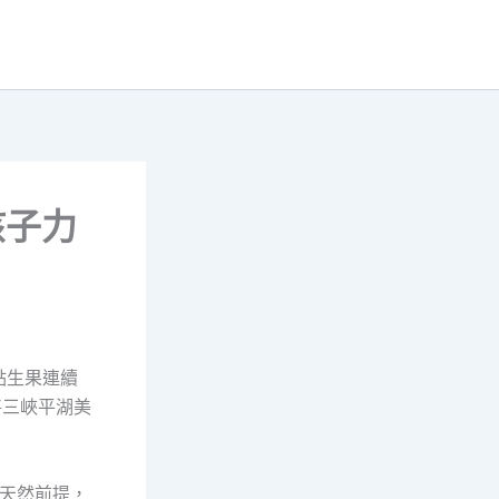
孩子力
點生果連續
將三峽平湖美
天然前提，