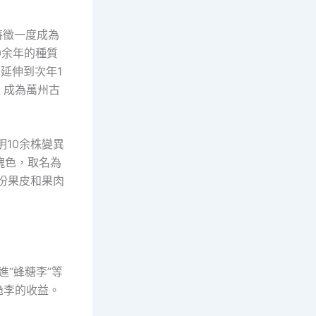
特徵一度成為
0余年的種質
延伸到次年1
，成為萬州古
明10余株變異
瑰色，取名為
份果皮和果肉
進“蜂糖李”等
脆李的收益。