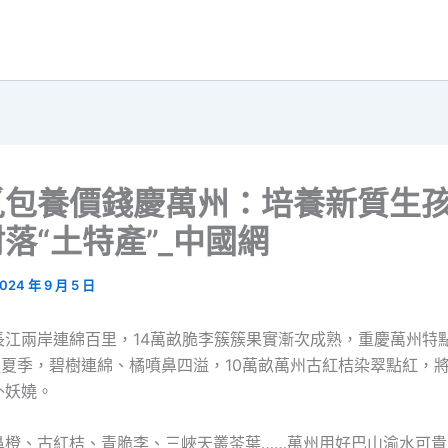
覓包養價錢慶萬州：培養新質生
落“土特產”_中國網
024 年 9 月 5 日
長江兩岸連綿百里，14萬畝脆李簇簇果實漸次成熟，重慶萬州特
進夏季，碧樹連綿、橘噴鼻四溢，10萬畝萬州古紅桔染翠點紅，
外妖嬈。
鼻橙、古紅桔、青脆李、三峽天叢茶葉……萬州用好巴山渝水可貴