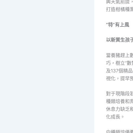
輿天氣前提
打造柑橘種
“特”有上風
以新質生孩
當養豬趕上
巧，樹立“數
及137個精
視化，提早
對于現階段
種類培養和
休息力缺乏
化成長。
向種類培優