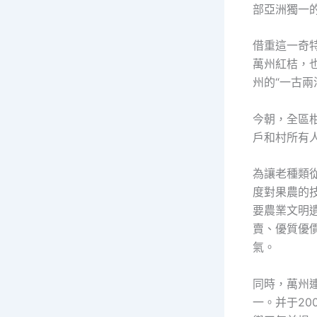
部亞洲獨一
借重這一奇
萬州紅桔，
州的“一古兩
今朝，全區
戶和村所有
為讓老種類
度對果農的
要農業文明遺
賣、優質優價
氣。
同時，萬州
一。并于2