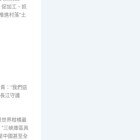
d、促加工、抓
推進村落“土
青：“我們這
里長江守護
是世界柑橘最
“三峽庫區具
是中國甚至全