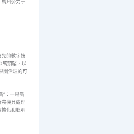
，萬州努力于
搶先的數字技
00萬頭豬，以
、果園治理的可
新”：一是新
新農機具處理
數據化和聰明