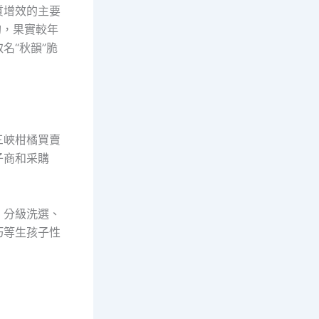
質增效的主要
旬，果實較年
名“秋韻”脆
三峽柑橘買賣
子商和采購
、分級洗選、
巧等生孩子性