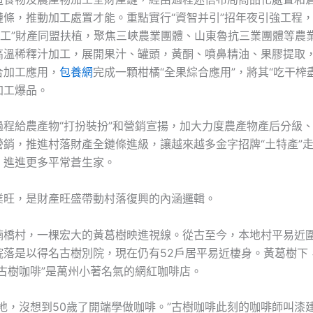
鏈條，推動加工處置才能。重點實行“資智并引”招年夜引強工程，
加工”財產同盟扶植，聚焦三峽農業團體、山東魯抗三業團體等農
高溫稀釋汁加工，展開果汁、罐頭，黃酮、噴鼻精油、果膠提取
合加工應用，
包養網
完成一顆柑橘“全果綜合應用”，將其“吃干榨
加工爆品。
過程給農產物“打扮裝扮”和營銷宣揚，加大力度農產物產后分級
營銷，推進村落財產全鏈條進級，讓越來越多金字招牌“土特產”
，進進更多平常蒼生家。
業旺，是財產旺盛帶動村落復興的內涵邏輯。
楠橋村，一棵宏大的黃葛樹映進視線。從古至今，本地村平易近
院落是以得名古樹別院，現在仍有52戶居平易近棲身。黃葛樹下
“古樹咖啡”是萬州小著名氣的網紅咖啡店。
子地，沒想到50歲了開端學做咖啡。”古樹咖啡此刻的咖啡師叫漆