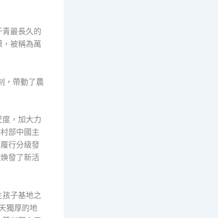
汗青最長久的
檬，被稱為萬
制，帶動了農
尺度，加大力
鄉村部中國主
，履行分級發
桔煥發了新活
生孩子基地之
天獨厚的地