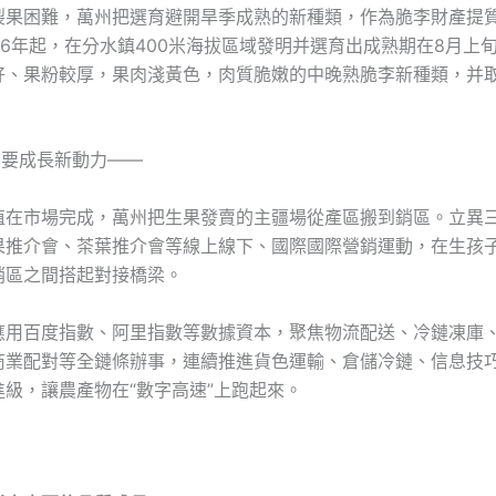
裂果困難，萬州把選育避開旱季成熟的新種類，作為脆李財產提
16年起，在分水鎮400米海拔區域發明并選育出成熟期在8月上
好、果粉較厚，果肉淺黃色，肉質脆嫩的中晚熟脆李新種類，并取
培養要成長新動力——
值在市場完成，萬州把生果發賣的主疆場從產區搬到銷區。立異
果推介會、茶葉推介會等線上線下、國際國際營銷運動，在生孩
銷區之間搭起對接橋梁。
應用百度指數、阿里指數等數據資本，聚焦物流配送、冷鏈凍庫
商業配對等全鏈條辦事，連續推進貨色運輸、倉儲冷鏈、信息技
級，讓農產物在“數字高速”上跑起來。