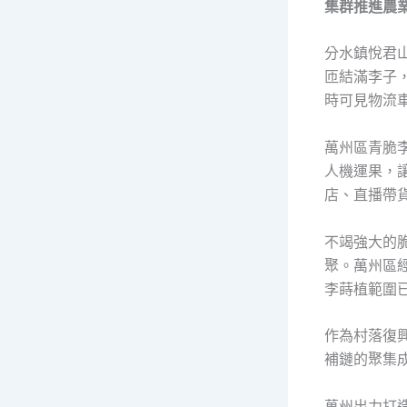
集群推進農
分水鎮悅君
匝結滿李子
時可見物流
萬州區青脆
人機運果，
店、直播帶
不竭強大的
聚。萬州區
李蒔植範圍已
作為村落復
補鏈的聚集
萬州出力打