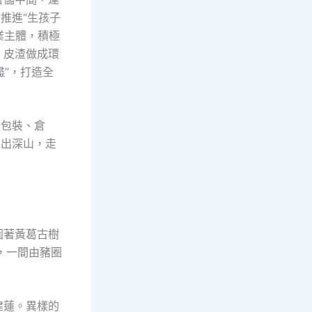
推進“生孩子
業主體，積極
，皮渣做成環
盡”，打造全
、包裝、倉
走出深山，走
圍著黃葛古樹
，一間由豬圈
建蓮。異樣的