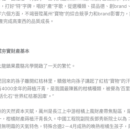
訣，打好“特”字牌，唱好“產”字歌，從選種類、提品德、創bran
六個方面，不竭晉陞萬州“寶物”的綜合競爭力和brand影響力，
財產完成高東西的品質成長。
賦夯實財產基本
太龍鎮果農駱兆學開啟了一天的繁忙。
里回來的孫子離開紅桔林里，驕傲地向孫子講起了紅桔“寶物”的汗
4000余年的蒔植汗青，是我國最陳舊的柑橘種類，被譽為‘百
活化石’‘世界紅桔基因庫’。”
州的天然資本天賦，萬州是長江上中游柑橘上風財產帶焦點區，
一，柑橘財產蒔植汗青長久。中國工程院副院長鄧秀新院士以為：
但無明霜的天氣特色，特殊合適2－4月成熟的晚熟柑橘生孩子，