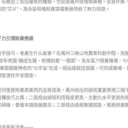
，培養出了加倍優質的種類，也就是萬州玫瑰噴鼻橙。安身外鄉
業的“芯片”，為全區柑橘財產提檔進級供給了無力保證。
子力引領財產進級
數字技巧，會產生什么故事？在萬州三峽山地農業科創中間，用
智年夜腦”構成生豬、柑橘財產“一張圖”，為全區71個養豬場、1
品果園開啟神奇的“元宇宙”生涯。經由過程這張圖，可完成豬場
預警潛伏平安隱患。
若何推進財產高東西的品質成長，萬州給出的謎底重要表現三個“
育種技巧立異；二是經由過程利用程度更高、主動化水平更高的
和蒔植、養殖本錢高級題目；三是經由過程數據賦能，推進財產
要成長新活氣——