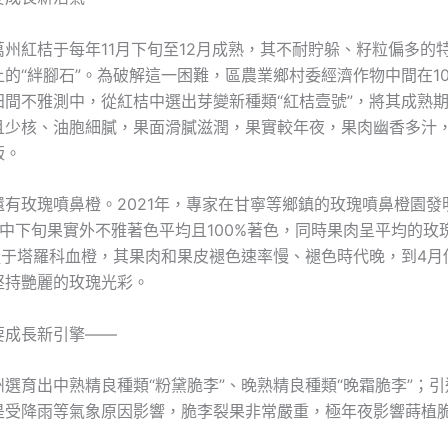
萬州紅桔于每年11月下旬至12月成熟，其不耐貯躲、籽粒偏多的
的“絆腳石”。為破解這一困難，區農業鄉村委經濟作物中間在1
田間不雅測中，從紅桔中選出芽變新種類“紅桔壹號”，將其成熟期
且少核、油胞細膩，果面滑膩滋潤，果實較年夜，果肉幽香多汁
版。
有玫瑰噴鼻橙。2021年，專家在甘寧等鄉鎮的玫瑰噴鼻橙園發
月中下旬果實外不雅著色平均且100%著色，同時果肉呈平均的玫
比擬于塔羅科血橙，其果肉和果皮褪色速率慢、褪色時代晚，到4月
堅持艷麗的玫瑰光彩。
要成長新引擎——
選育出中熟精良種類“粉黛脆李”、晚熟精良種類“晚霜脆李”；引
是受降雨等氣象原因影響，脆李裂果非常嚴重，極年夜影響蒔植