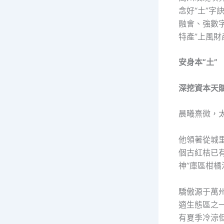
念好“土”字
融會、強數字
特產”上風
安身本“土”
深挖資本天
晨曦熹微，
他領著從城
個古紅桔已有
神’‘庫區柑橘
驕傲源于萬
適生態區之
有夏季冷涼