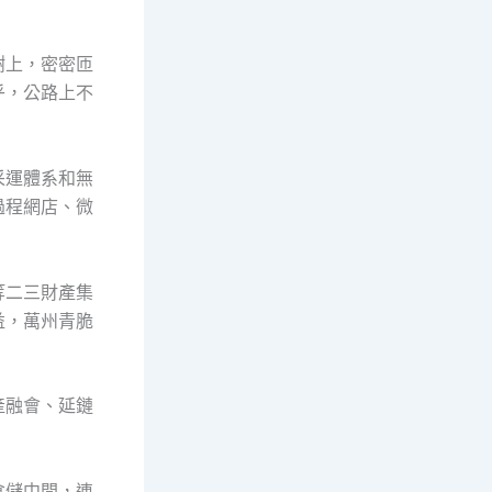
樹上，密密匝
乎，公路上不
采運體系和無
過程網店、微
等二三財產集
益，萬州青脆
產融會、延鏈
倉儲中間，連