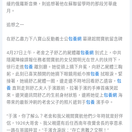
緩的俄羅斯音樂，則追想著他在蘇聯留學時的那段芳華歲
月。
追想之一
在舒乙盡力下八寶山反動義士公
包養網
墓建起閻寶航留念碑
4月27日上午，老舍之子舒乙的屍體離
包養網
別式上，中共
隱藏陣線諜報任務者閻寶航的女兒閻明光在世人的扶持下，
徐行走進
包養
離別廳。她從頭上摘下弁冕，向舒乙屍體三鞠
躬，此刻已喜笑顏開的她摘下眼鏡用紙巾擦
包養
拭眼淚。緊
接著，她繞舒乙屍體一圈，邊走邊不時地回看舒乙遺容，
包
養
直到走到舒乙夫人于濱跟前，拉著于濱的手捧首痛哭起
來。邊哭邊訊問舒乙的生前身材狀態，邊將她從上
包養網
海
帶來的最新沖刷的老舍父子的照片遞到于
包養
濱手中。
“于濱，你了解么？老舍和我父親閻寶航他們少年時就是好伴
侶，1926大哥舍、我父親還有后任西南年夜黌舍長的寧恩承
一路在英國粹習。”于濱含淚說：“存亡患難之交啊！”