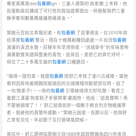
專家黃萬里des
包養網
ign，三臺人建築的‘高家橋’上考核，他
反復勘探后構成了可行性的政協提案提出，終極幫我們三臺
縣爭奪到數萬萬維護修繕資金。”
葉樹元告知北青報記者，有
包養網
了這筆資金，在2010年前
后落實
包養網
整治，現在十幾萬畝糧田處處一片自流
包養網
澆灌的溪流水聲，莊稼年年旱澇保收，“涪城麥冬”的年味里佈
滿著歡聲笑語與豐產的喜悅，這背后，是舒乙的奔忙呼吁，
保住了二十多萬生齒的
包養網
口糧題目。
“值得一提的是，我還
包養網
陪舒乙考核了潼川古城墻。當他
看到因房地產開闢而毀損后的古城墻殘垣斷壁部位時，說了
一句‘敗家子!’。一旁的
包養網
引導被噎得欠好吭聲。看見三
臺郪江漢墓‘狗拿耗子多管閑事’畫面時，他說：‘這是寶啊！再
不要被損壞了！！’舒乙就是如許一個敢于婉言的文物維護學
者，我被他的真摯所感動。”葉樹元說道，自那以后，他與舒
乙常有交往，年初節下互打德律風問候。
來往中，舒乙還得知葉樹元自1989年起就開端為四川年夜涼