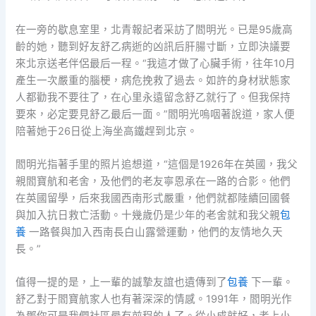
在一旁的歇息室里，北青報記者采訪了閻明光。已是95歲高
齡的她，聽到好友舒乙病逝的凶訊后肝腸寸斷，立即決議要
來北京送老伴侶最后一程。“我這才做了心臟手術，往年10月
產生一次嚴重的腦梗，病危挽救了過去。如許的身材狀態家
人都勸我不要往了，在心里永遠留念舒乙就行了。但我保持
要來，必定要見舒乙最后一面。”閻明光嗚咽著說道，家人便
陪著她于26日從上海坐高鐵趕到北京。
閻明光指著手里的照片追想道，“這個是1926年在英國，我父
親閻寶航和老舍，及他們的老友寧恩承在一路的合影。他們
在英國留學，后來我國西南形式嚴重，他們就都陸續回國餐
與加入抗日救亡活動。十幾歲仍是少年的老舍就和我父親
包
養
一路餐與加入西南長白山露營運動，他們的友情地久天
長。”
值得一提的是，上一輩的誠摯友誼也遺傳到了
包養
下一輩。
舒乙對于閻寶航家人也有著深深的情感。1991年，閻明光作