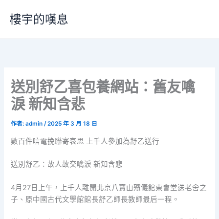
跳
樓宇的嘆息
至
主
要
內
容
送別舒乙喜包養網站：舊友噙
淚 新知含悲
作者:
admin
/
2025 年 3 月 18 日
數百件唁電挽聯寄哀思 上千人參加為舒乙送行
送別舒乙：故人故交噙淚 新知含悲
4月27日上午，上千人離開北京八寶山殯儀館東會堂送老舍之
子、原中國古代文學館館長舒乙師長教師最后一程。