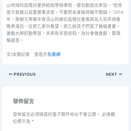
山地域的孤殘兒童供給助學辦事時，便自動提出參加。“他常
提示我做公益要實事求是，不要把本身搞得揭不開鍋。”2014
年，葉樹元帶著年夜涼山的幾位孤殘兒童餐與加入完央視春
晚表演后，往舒乙家中看望。舒乙給孩子們寫了幾幅書畫，
激勵大師好勤學習，未來有年夜前程，為社會做進獻，要理
解感恩。
文/本報記者 張恩杰
包養網
PREVIOUS
NEXT
發佈留言
發佈留言必須填寫的電子郵件地址不會公開。
必填欄
位標示為
*