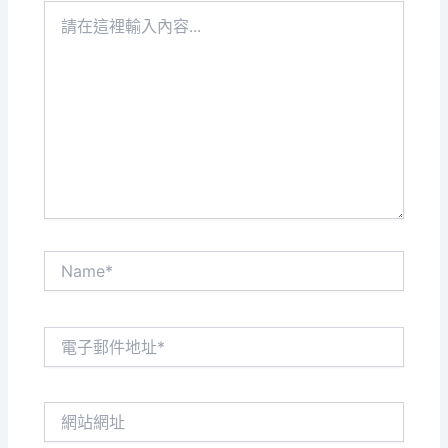
請
在
這
裡
輸
入
內
容...
Name*
電
子
郵
件
網
地
站
址