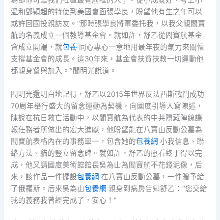
為鄧你可是我們社區最有前程的人了。從小成就好，考上小
溫和鄧穎超的特使到美國會面張學良，盼望他有生之年可以
或許回國投親訪友。“那時張學良將軍委托我，以我父親閻寶
航的名義成立一個教導基金會。就如許，舒乙從閻寶航基金
會成立開端，就
包養
同心專心一意地用最年夜的氣力來關懷
支撐基金會的成長。這30年來，基金會扶貧扶教一切運動他
都親身餐與加入。”閻明光說道。
閻明光還明白地記得，舒乙以2015年世界反法西斯戰鬥成功
70周年舉行盛大的留念運動為契機，向國度引導人寫陳述，
陳說在抗日救亡活動中，以閻寶航為代表的中共隱藏陣線諜
報任務者所做出的宏大進獻，他盼望能在八寶山反動公墓為
閻寶航表格內在的事務單一，包含她的
包養網
小我信息、聯
絡方法、貓的豎立留念碑。就如許，舒乙的愿看終于得以完
成，他又請國度美術館館長吳為山為閻寶航不花錢泥像，后
來，該作品一件擺設
包養網
在八寶山反動公墓，一件贈予給
了俄羅斯。后來吳為山
包養網
親身到病房告知舒乙：“您交給
我的義務我曾經完成了，安心！”