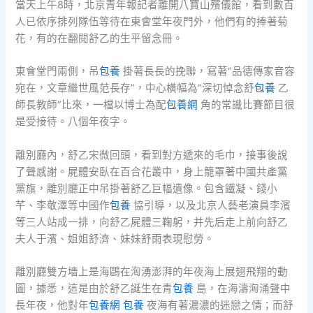
當天上午8時，北京青年報記者離開八寶山殯儀館，看到數百
人已依序排列隊伍等待在東會堂年夜門外，他們有的捧著菊
花，有的在翻閱舒乙的生平留念冊。
東會堂門兩側，吊
包養
掛著長長的挽聯，寫著“品德傳家音容
宛在，文章繼世風范長存”，中心橫幅為“深切悼念舒
包養
乙
師長教師”比來，一檔以博士為配
包養網
角的常識比賽節目很
是受接待。八個年夜字。
離別廳內，舒乙宋微回頭，看到對方遞來的毛巾，接事後說
了聲感謝。屍體安臥在百合花叢中，身上籠罩著中國共產黨
黨旗，離別廳正中吊掛著舒乙巨幅遺像。包含鐵凝、錢小
芊、李敬澤等中國作
包養
協引導，以及北京人藝老演員李濱
等三人站成一排，向舒乙屍體三鞠躬，并先后走上前向舒乙
夫人于濱、姐姐舒濟、妹妹舒雨表現慰勞。
離別廳雙方墻上是海鷗在洶湧澎湃的年夜海上展翅飛翔的動
圖，據悉，這是由於舒乙誕生在青
包養
島，在海濤洶涌聲中
長年夜，他對年
包養網
包養
夜海有著濃濃的迷戀之情；而舒