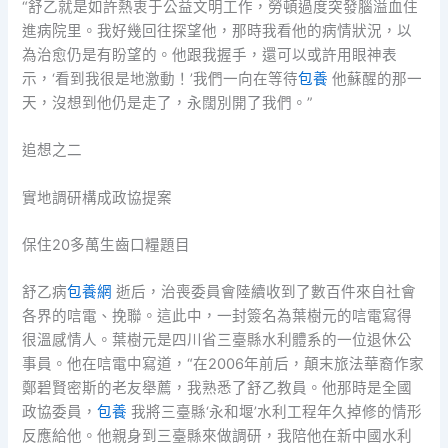
“舒乙就是如許熱衷于公益文明工作，勞頓過度突發腦溢血住
進病院里。我好幾回往探望他，那時我看他的病情狀況，以
為治愈仍是有盼望的。他跟我握手，還可以或許用眼神表
示，‘看到我很是地激動！’我們一向在等待
包養
他蘇醒的那一
天，沒想到他仍是走了，永闊別開了我們。”
追想之二
實地調研構成政協提案
保住20多萬生齒口糧題目
舒乙病
包養網
逝后，治喪委員會陸續收到了數百件來自社會
各界的唁電、挽聯。這此中，一封簽名為葉樹元的唁電寫得
很溫感情人。葉樹元是四川省三臺縣水利體系的一位退休公
事員。他在唁電中寫道，“在2006年前后，顛末旅法華裔作家
鄭碧賢密斯的老友舉薦，我熟悉了舒乙教員。他那時是全國
政協委員，
包養
我將三臺縣‘永和堰’水利工程年久掉修的情形
反應給他。他親身到三臺縣來做調研，我陪他在新中國水利