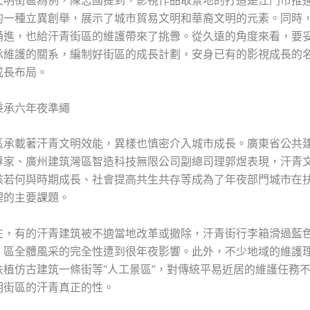
文明街區為例，陳志國提到，影視作品取景地的打造是江門市推
的一種立異創舉，展示了城市貿易文明和華裔文明的元素。同時，
涌進，也給汗青街區的維護帶來了挑釁。從久遠的角度來看，要
承維護的關系，編制好街區的成長計劃，安身已有的影視成長的
成長布局。
秉承六年夜準繩
區承載著汗青文明效能，異樣也慎密介入城市成長。廣東省公共
專家、廣州建筑灣區智造科技無限公司副總司理郭煜表現，汗青
該若何與時期成長、社會提高共生共存等成為了年夜部門城市在
理的主要課題。
在，有的汗青建筑被不適當地改革或撤除，汗青街行李箱滑過藍
。區全體風采的完全性遭到很年夜影響。此外，不少地域的維護
扶植仿古建筑一條街等“人工景區”，對傳統平易近居的維護任務
明街區的汗青真正的性。