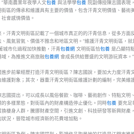
。”華南農業年夜學人文
包養
與法學學
包養
院副傳授陳志國表現
明街區的傳承和維護具有主要的價值，包含汗青文明價值、藝術
、社會感情價值。
來，汗青文明街區記載了一個城市真正的的汗青信息，從多方面
法、風氣習氣、價值不雅念和地區文明。“維護汗青文明街區，就
著城市化過程加快推動，汗青
包養網
文明街區恰
包養
是凸顯特
場域，為推進文商旅融
包養網
會成長供給豐盛的文明游玩資本。”
揚進步前輩經歷打造汗青文明街區？陳志國說，要加大力度汗青
白維護對象；其次，器重汗青文明街區維護計劃的編制，完美維
陳志國提出，可以成長以風俗餐飲、咖啡、藝術創作、特點文明
題的多樣業態，對街區內的財產構造停止優化。同時
包養
要充足
置換棲身人群，騰挪財產空間，引進文創、科技研發等新興財產
的狀況，晉陞城市經濟新的花費增加點。