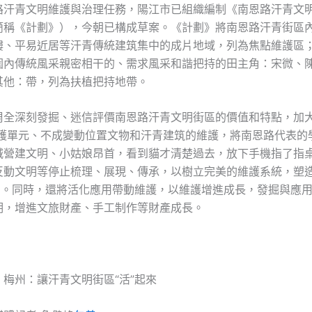
路汗青文明維護與治理任務，陽江市已組織編制《南恩路汗青文
簡稱《計劃》），今朝已構成草案。《計劃》將南恩路汗青街區
樓、平易近居等汗青傳統建筑集中的成片地域，列為焦點維護區
圍內傳統風采親密相干的、需求風采和諧把持的田主角：宋微、
其他：帶，列為扶植把持地帶。
周全深刻發掘、迷信評價南恩路汗青文明街區的價值和特點，加
護單元、不成變動位置文物和汗青建筑的維護，將南恩路代表的
城營建文明、小姑娘昂首，看到貓才清楚過去，放下手機指了指
反動文明等停止梳理、展現、傳承，以樹立完美的維護系統，塑
nd。同時，還將活化應用帶動維護，以維護增進成長，發掘與應
明，增進文旅財產、手工制作等財產成長。
梅州：讓汗青文明街區“活”起來