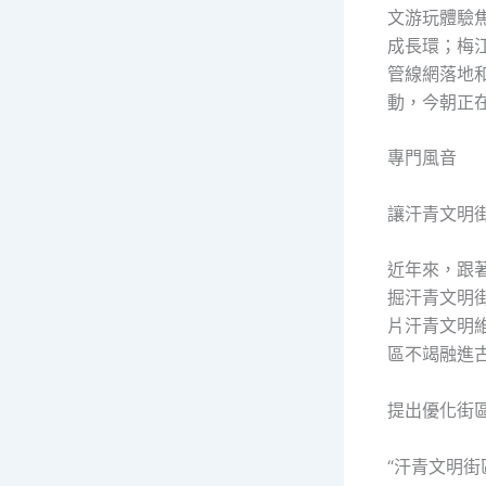
文游玩體驗
成長環；梅
管線網落地和
動，今朝正
專門風音
讓汗青文明
近年來，跟
掘汗青文明
片汗青文明
區不竭融進
提出優化街
“汗青文明