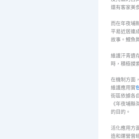
還有客家美
而在年夜埔
平易近居連
故事。鯉魚
維護汗青遺
時，積極摸索
在機制方面
維護應用實
街區依據各
《年夜埔縣
的目的。
活化應用方
造和運營曾經