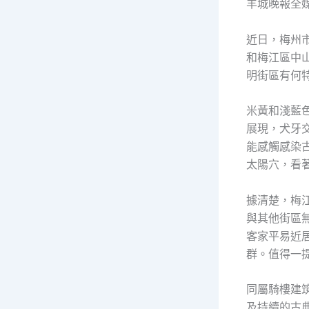
羊城晚報全媒
近日，梅州
和梅江區中
明街區有何
米黃和淺藍
展現，犬牙
能感觸感染
太陽穴，看
據清楚，梅
與其他街區
客家平易近
群。值得一
同屬騎樓建
及持續的古