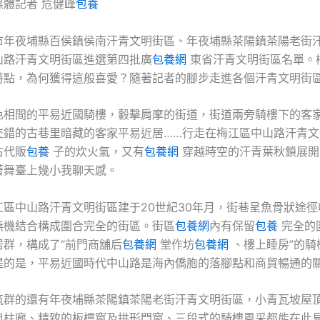
體記者 危健峰
包養
市年夜埔縣百侯鎮侯南汗青文明街區、年夜埔縣茶陽鎮茶陽老街
山路汗青文明街區進選第四批廣
包養網
東省汗青文明街區名單。
特點，為何獲得這般喜愛？隨著記者的腳步走進各個汗青文明街
色相間的平易近國騎樓，轂擊肩摩的街道，街道兩旁騎樓下的客
交錯的古巷里暗藏的客家平易近居……行走在梅江區中山路汗青文
古代販
包養
子的炊火氣，又有
包養網
穿越時空的汗青葉秋鎖展開
著舞臺上幾小我聊天感。
江區中山路汗青文明街區建于20世紀30年月，街巷呈魚骨狀途徑
無機結合構成圍合完全的街區。街區
包養網
內有保留
包養
完全的
居群，構成了“前門商舖后
包養網
堂作坊
包養網
、樓上睡房”的騎
提的是，平易近國時代中山路是海內僑胞的落腳點和商貿暢通的
筑群的還有年夜埔縣茶陽鎮茶陽老街汗青文明街區，小青瓦坡屋
典柱廊、精致的板欞窗及拱形門窗、三段式的騎樓風采都能在此