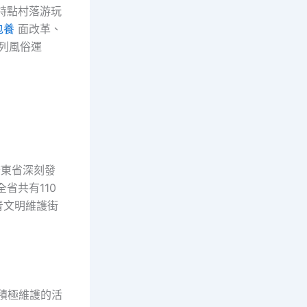
特點村落游玩
包養
面改革、
系列風俗運
。
廣東省深刻發
省共有110
青文明維護街
積極維護的活