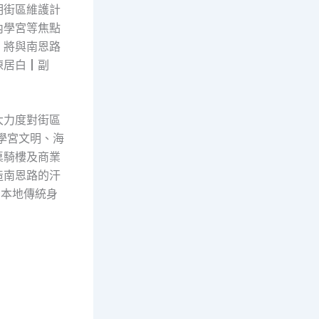
明街區維護計
內學宮等焦點
；將與南恩路
陳居白┃副
大力度對街區
學宮文明、海
桌騎樓及商業
造南恩路的汗
用本地傳統身