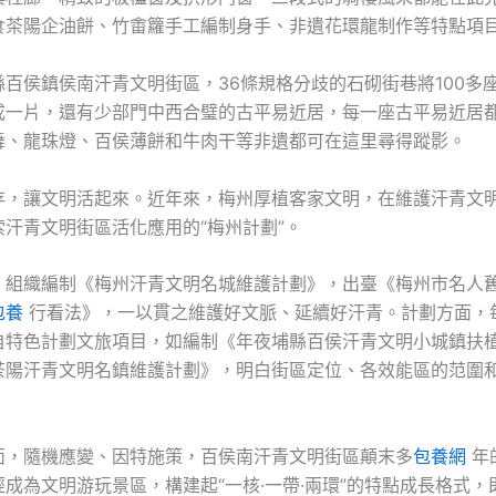
食茶陽企油餅、竹畬籮手工編制身手、非遺花環龍制作等特點項
縣百侯鎮侯南汗青文明街區，36條規格分歧的石砌街巷將100多
成一片，還有少部門中西合璧的古平易近居，每一座古平易近居
舞、龍珠燈、百侯薄餅和牛肉干等非遺都可在這里尋得蹤影。
存，讓文明活起來。近年來，梅州厚植客家文明，在維護汗青文
汗青文明街區活化應用的“梅州計劃”。
，組織編制《梅州汗青文明名城維護計劃》，出臺《梅州市名人
包養
行看法》，一以貫之維護好文脈、延續好汗青。計劃方面，
自特色計劃文旅項目，如編制《年夜埔縣百侯汗青文明小城鎮扶
茶陽汗青文明名鎮維護計劃》，明白街區定位、各效能區的范圍
面，隨機應變、因特施策，百侯南汗青文明街區顛末多
包養網
年
成為文明游玩景區，構建起“一核·一帶·兩環”的特點成長格式，