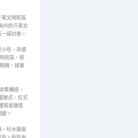
汗青文明街區
梅州的汗青文
區一探討竟。
家小吃、非遺
明街區，既
眼睛，揉著
收集構造，
圍屋式、杠式
樓貿易建筑
關鍵。
頂、杉木展面
見到。街區內