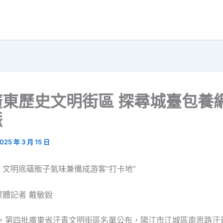
廣東歷史文明街區 探尋城臺包養
脈
025 年 3 月 15 日
文明底蘊販子氣味兼備成游客“打卡地”
體記者 戴敏銳
，第四批廣東省汗青文明街區名單公布，陽江市江城區南恩路汗