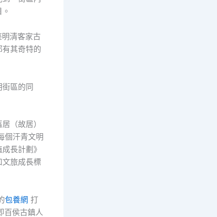
目。
座明清客家古
都有其奇特的
明街區的同
舊居（故居）
每個汗青文明
植成長計劃》
和文旅成長標
的
包養網
打
即百侯古鎮人