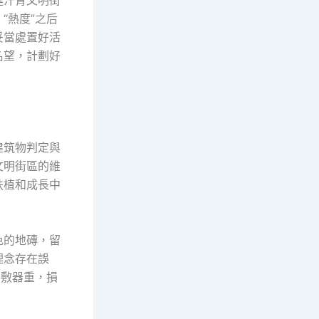
進汗青文明街
“熱度”之后
妥當處置好活
名望，計劃好
建筑物判定與
文明街區的維
扶植和成長中
色的地磚，留
理念存在誤
不敷器重，損