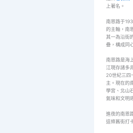
上著名。
南恩路于1
的主軸，南
其一為沿街
疊，構成同
南恩路是海
江現存諸多
20世紀三
主。現在的
學宮、北山
氣味和文明
進夜的南恩
這條舊街打