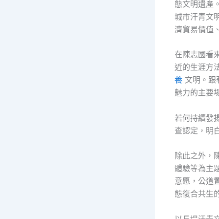
態文明遺產
城市汗青文
濟貿易價值
在陳志國看
近的生涯方
養
文明。跟
魅力的主要
若何持續發
查認定，明
除此之外，
體驗等為主
意愿，公道
態復合共生