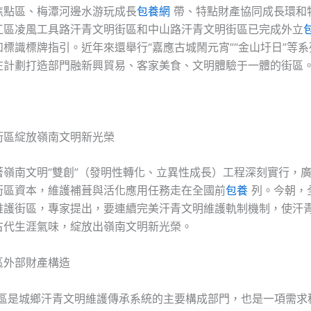
焦點區、梅潭河邊水游玩成長
包養網
帶、特點財產協同成長環和
江區凌風工具路汗青文明街區和中山路汗青文明街區已完成外立
標識標牌指引。近年來還舉行“嘉應古城鬧元宵”“金山圩日”等
在計劃打造部門融新興貿易、客家美食、文明體驗于一體的街區
街區綻放嶺南文明新光榮
著嶺南文明“雙創”（發明性轉化、立異性成長）工程深刻實行，
街區資本，維護補葺與活化應用任務走在全國前
包養
列。今朝，全
維護街區，專家提出，要連續完美汗青文明維護軌制機制，使汗
古代生涯氣味，綻放出嶺南文明新光榮。
區外部財產構造
街區是城鄉汗青文明維護傳承系統的主要構成部門，也是一項需求