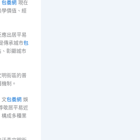
，
包養網
現在
美學價值、經
反應出居平易
是傳承城市
包
點、彰顯城市
文明街區的普
護機制。
、文
包養網
娛
尊敬居平易近
，構成多種業