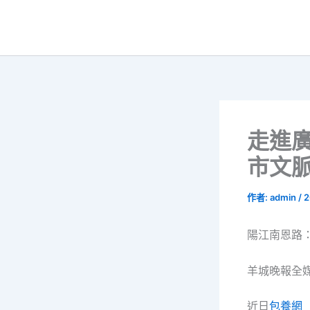
跳
至
主
要
內
容
走進
市文
作者:
admin
/
2
陽江南恩路：
羊城晚報全媒
近日
包養網