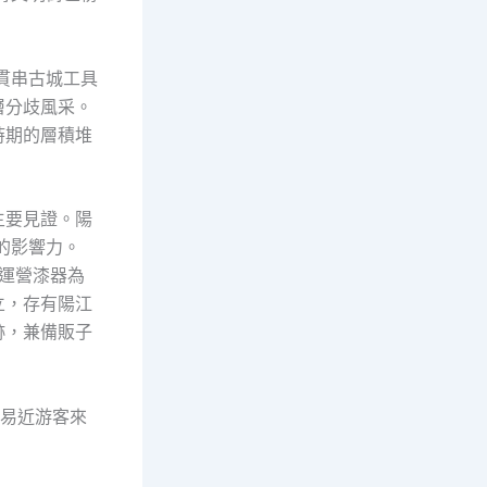
貫串古城工具
層分歧風采。
時期的層積堆
主要見證。陽
的影響力。
運營漆器為
立，存有陽江
跡，兼備販子
平易近游客來