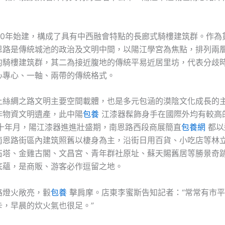
930年始建，構成了具有中西融會特點的長廊式騎樓建筑群。作為
恩路是傳統城池的政治及文明中間，以陽江學宮為焦點，排列兩
的騎樓建筑群，其二為接近腹地的傳統平易近居里坊，代表分歧
心專心、一軸、兩帶的傳統格式。
上絲綢之路文明主要空間載體，也是多元包涵的漠陰文化成長的
非物資文明遺產，此中陽
包養
江漆器髹飾身手在國際外均有較高
四十年月，陽江漆器進進壯盛期，南恩路西段商展簡直
包養網
都以
南恩路街區內建筑照舊以棲身為主，沿街日用百貨、小吃店等林
石塔、金雞古閣、文昌宮、青年群社原址、蘇天賜舊居等勝景奇
底蘊，是商販、游客必作逗留之地。
路燈火敞亮，轂
包養
擊肩摩。店東李蜜斯告知記者：“常常有市
卡，早晨的炊火氣也很足。”