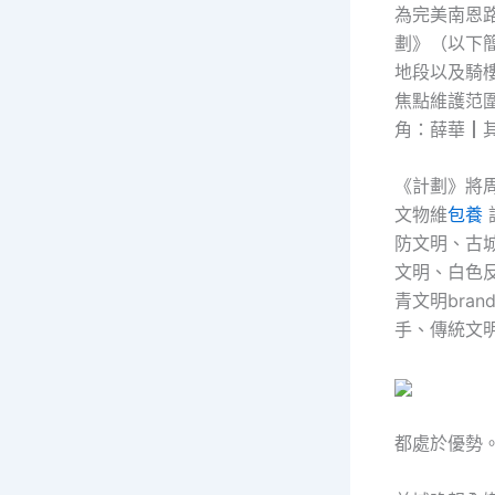
為完美南恩
劃》（以下
地段以及騎
焦點維護范
角：薛華┃
《計劃》將
文物維
包養
防文明、古
文明、白色
青文明bra
手、傳統文
都處於優勢。