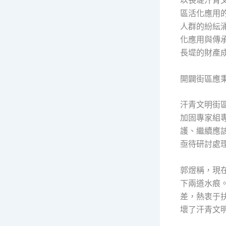
以長堤汗青
區活化應用
人群的紛紜
化應用與傳
長堤的財產
開闢街區應
汗青文明街
加固專家組
護、繼續應
亟待研討處
郭煜稱，現
下兩道水痕
差，熱衷于
壞了汗青文