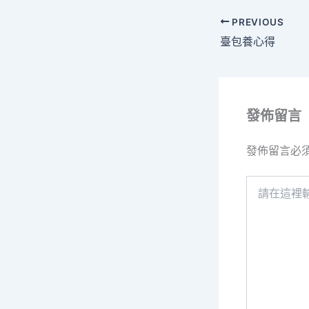
PREVIOUS
臺包養心得
發佈留言
發佈留言必
請
在
這
裡
輸
入
內
容...