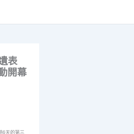
遺表
動開幕
期6天的第三