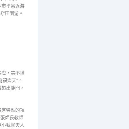
多市平易近游
式”田園游。
搖曳，美不堪
龍福齊天”。
帶超出龍門，
最有特點的項
的張師長教師
幾小我聊天人