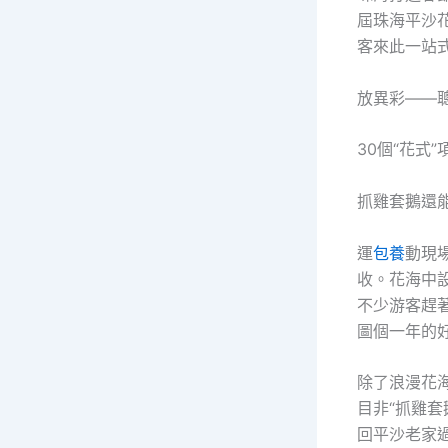
屆珠海平沙
客來此一站
放異彩——
30個“花式”
抓雞套鵝還
運
包養
動現
收。花海中設
不少游客趕
圖個一年的
除了浪漫花海
目非“抓雞套
回平沙老家