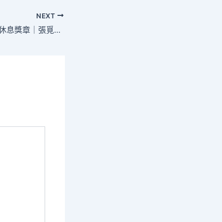
NEXT
勞模風度·全國五一休息獎章｜張覓包養網淑噴鼻：勤耕不輟的白衣天使