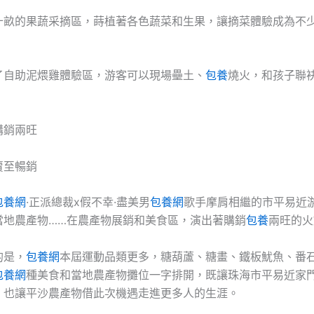
十畝的果蔬采摘區，蒔植著各色蔬菜和生果，讓摘菜體驗成為不
了自助泥煨雞體驗區，游客可以現場壘土、
包養
燒火，和孩子聯
購銷兩旺
賣至暢銷
包養網
·正派總裁x假不幸·盡美男
包養網
歌手摩肩相繼的市平易近
當地農產物……在農產物展銷和美食區，演出著購銷
包養
兩旺的火
的是，
包養網
本屆運動品類更多，糖葫蘆、糖畫、鐵板魷魚、番
包養網
種美食和當地農產物攤位一字排開，既讓珠海市平易近家
，也讓平沙農產物借此次機遇走進更多人的生涯。