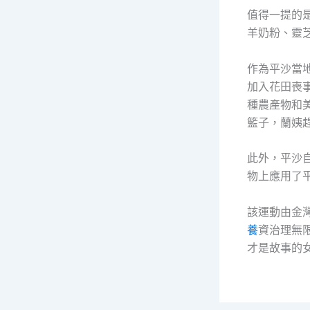
值得一提的
羊奶粉、靈
作為平沙當
加入花田喪
種農產物和
籃子，蘭姨
此外，平沙自
物上應用了
該運動由金
養
資治理無
才是故事的