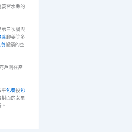
遵義習水縣的
是第三次餐與
包養
腳姜等多
包養
暢銷的空
門商戶則在產
匯平
包養
投
包
傳對面的女星
辦。