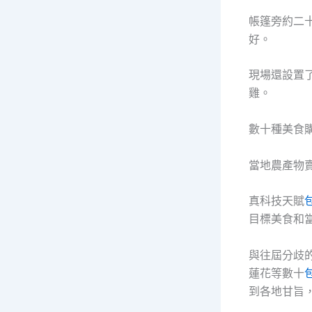
帳篷旁約二
好。
現場還設置
雞。
數十種美食
當地農產物
真科技天賦
目標美食和
與往屆分歧
蓮花等數十
到各地甘旨