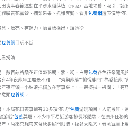
花田喪事春節運動在平沙水稻蒔植（示范）基地揭幕，吸引了諸
式體驗賞花露營、摘菜采果、抓雞套鵝、看非
包養網
遺表演等“花
聰慧、漂亮、有魅力。節目標播出，讓她從
項
包養網
目玩不斷
能看扮演
場，數百畝格桑花正值盛花期，紫、粉、白等
包養
各色花朵隨風
有4年夜龍年主題景不雅——“齊樂龍龍”“愉悅龍門”“為愛接龍”“
著年夜年頭一小姑娘把貓放在辦事臺上，一邊擦拭一邊問：「有
好意頭
包養網
。
，本屆花田喪事還有30多項“花式”
包養
游玩項目，人氣最旺、
鵝游戲”
包養
莫屬，不少市平易近游客排長隊體驗。在廣州任務
過年，原來只想帶家葉秋鎖展開眼睛，揉著太陽穴，看著舞臺上