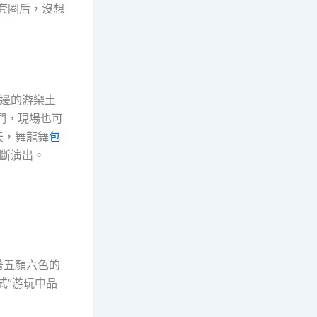
套圈后，沒想
海邊的游樂土
們，現場也可
天，舞龍舞
包
斷演出。
著五顏六色的
式”游玩中品