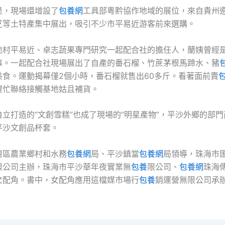
是，現場還增設了
包養網
工具部粵黔協作地域的展位，來自貴州
芝等土特產集中展出，吸引不少市平易近游客前來選購。
地村平易近、卓志蔬果專門研究一起配合社的擔任人，蘭姨曾經
事。一起配合社現場展出了自產的番石榴、竹蔗茅根馬蹄水、豬
美食。運動揭幕僅2個小時，番石榴就售出60多斤。看著面前賣
趕忙聯絡接觸基地姑且補貨。
立打造的“文創雪糕”也成了現場的“明星產物”，平沙外鄉的部
平沙文創品杯套。
灣區農業鄉村和水務
包養網
局、平沙鎮當
包養網
局領導，珠海市
限公司主辦，珠海市平沙華年夜實業無
包養
限公司、
包養網
珠海
女配角。書中，女配角應用這檔媒市場行
包養
銷運營無限公司承