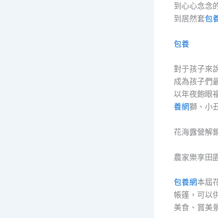
到心心念念
到居然套
包
包養
對于孩子來
成為孩子們
以年夜飽眼
養網
獅、小
花海露營解
農家樂享田
包養網
本屆
帳篷，可以
美食、賞美