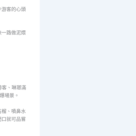
少游客的心頭
袂一路做泥煨
游客、琳瑯滿
爆場景。
石榴、噴鼻水
門口就可品嘗