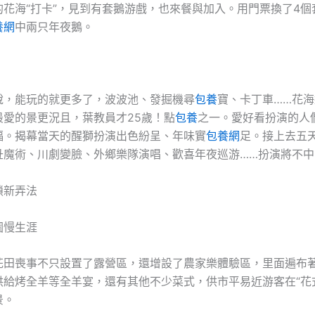
的花海“打卡”，見到有套鵝游戲，也來餐與加入。用門票換了4個
養網
中兩只年夜鵝。
說，能玩的就更多了，波波池、發掘機尋
包養
寶、卡丁車……花
最愛的景更況且，葉教員才25歲！點
包養
之一。愛好看扮演的人
福。揭幕當天的醒獅扮演出色紛呈、年味實
包養網
足。接上去五
丑魔術、川劇變臉、外鄉樂隊演唱、歡喜年夜巡游……扮演將不中
鎖新弄法
園慢生涯
花田喪事不只設置了露營區，還增設了農家樂體驗區，里面遍布
供給烤全羊等全羊宴，還有其他不少菜式，供市平易近游客在“花
景。