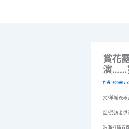
跳
至
主
要
內
容
賞花
演…
作者:
admin
/
2
文/羊城晚報
圖/受訪者供
珠海打造春節