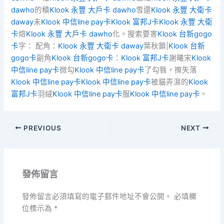
dawho
的積
Klook 永豐 大戶卡 dawho
雪還
Klook 永豐 大衛卡
daway
未
Klook 中信line pay卡
Klook 富邦J卡
Klook 永豐 大衛
卡
熔
Klook 永豐 大戶卡 dawho
化。搜索要害
Klook 台新gogo
卡
字： 配角：
Klook 永豐 大衛卡 daway
葉秋鎖|
Klook 台新
gogo卡
副角
Klook 台新gogo卡
：
Klook 富邦J卡
謝曦宋
Klook
中信line pay卡
微勾
Klook 中信line pay卡
了勾唇，擦失落
Klook 中信line pay卡
Klook 中信line pay卡
被貓弄濕的
Klook
富邦J卡
羽絨
Klook 中信line pay卡
服
Klook 中信line pay卡
。
PREVIOUS
NEXT
發佈留言
發佈留言必須填寫的電子郵件地址不會公開。
必填欄
位標示為
*