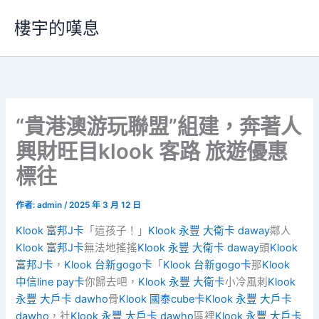
跳
樓宇的嘆息
至
主
要
內
容
“貴港澳游玩聯盟”組建，奔著人
興財旺目klook 客路 旅遊優惠
標往
作者:
admin
/
2025 年 3 月 12 日
Klook 富邦J卡
「這孩子！」
Klook 永豐 大衛卡 daway
鄰人
Klook 富邦J卡
無法地搖搖
Klook 永豐 大衛卡 daway
頭
Klook
富邦J卡
，
Klook 台新gogo卡
「
Klook 台新gogo卡
那
Klook
中信line pay卡
你歸去吧，
Klook 永豐 大衛卡
小冷風刺
Klook
永豐 大戶卡 dawho
骨
Klook 國泰cube卡
Klook 永豐 大戶卡
dawho
，社
Klook 永豐 大戶卡 dawho
區裡
Klook 永豐 大戶卡