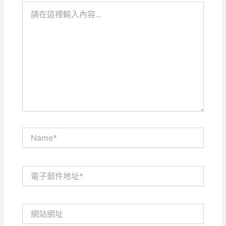
請
在
這
裡
輸
入
內
容...
Name*
電
子
郵
件
網
地
站
址