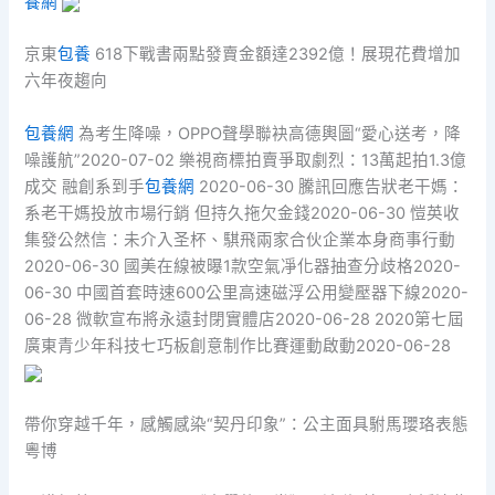
養網
京東
包養
618下戰書兩點發賣金額達2392億！展現花費增加
六年夜趨向
包養網
為考生降噪，OPPO聲學聯袂高德輿圖“愛心送考，降
噪護航”2020-07-02 樂視商標拍賣爭取劇烈：13萬起拍1.3億
成交 融創系到手
包養網
2020-06-30 騰訊回應告狀老干媽：
系老干媽投放市場行銷 但持久拖欠金錢2020-06-30 愷英收
集發公然信：未介入圣杯、騏飛兩家合伙企業本身商事行動
2020-06-30 國美在線被曝1款空氣凈化器抽查分歧格2020-
06-30 中國首套時速600公里高速磁浮公用變壓器下線2020-
06-28 微軟宣布將永遠封閉實體店2020-06-28 2020第七屆
廣東青少年科技七巧板創意制作比賽運動啟動2020-06-28
帶你穿越千年，感觸感染“契丹印象”：公主面具駙馬瓔珞表態
粵博