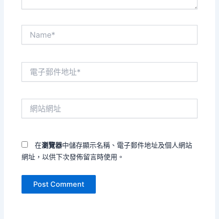
Name*
電
子
郵
件
網
地
站
址
網
*
址
在
瀏覽器
中儲存顯示名稱、電子郵件地址及個人網站
網址，以供下次發佈留言時使用。