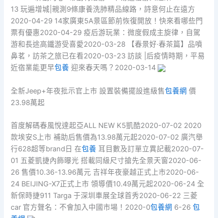
13 玩遍增城|親測9條康養洗肺精品線路，詩意何止在遠方
2020-04-29 14家廣東5A景區節前恢復開放！快來看哪些門
票有優惠2020-04-29 疫后游玩業：微度假成主旋律，自駕
游和長途高鐵游受喜愛2020-03-28 【春景好·春茶篇】品噴
鼻茗，訪茶之旅已在看2020-03-23 訪談 |后疫情時期，平易
近宿業能更早
包養
迎來春天嗎？2020-03-14
全新Jeep+年夜批示官上市 設置裝備擺設進級售
包養網
價
23.98萬起
首度解碼春風悅達起亞ALL NEW K5凱酷2020-07-02 2020
款埃安S上市 補助后售價為13.98萬元起2020-07-02 廣汽舉
行628超等brand日 在
包養
耳目數及訂單立異記載2020-07-
01 五菱凱捷內飾曝光 搭載同級尺寸搶先全景天窗2020-06-
26 售價10.36-13.96萬元 吉祥年夜豪越正式上市2020-06-
24 BEIJING-X7正式上市 領導價10.49萬元起2020-06-24 全
新保時捷911 Targa 于深圳車展全球首秀2020-06-22 三菱
car 官方聲名：不會加入中國市場！2020-0
包養網
6-26
包