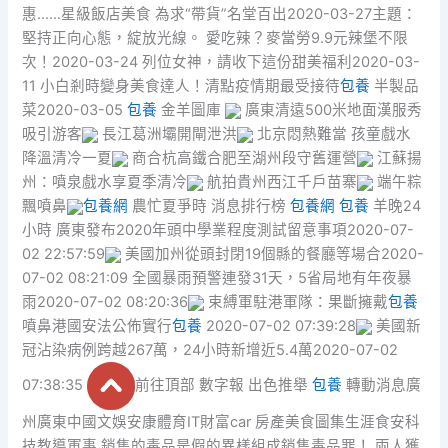
惠……星級飯店美食 為求“帶貨”名堂百出2020-03-27主題：
堅持正向心態，綻放光線。 愛吃辣？麥當勞9.9元辣堡不限
次！2020-03-24 列位女神，請收下這份甜美福利2020-03-
11 小白剎時變身美食達人！清點疫情期最受接待
包養
半製品
菜2020-03-05
包養
金羊圖庫
廣東清遠500米地面漢服秀
吸引游客
長江葛洲壩開閘泄洪
北京悶熱難當 孩童戲水
降溫清冷一夏
商合杭高鐵合肥至湖州段守舊運營
江蘇揚
州：噴泉戲水享夏季清冷
航拍貴州西江千戶苗寨
端午粽
飄噴鼻
包養網
農忙夏爭時 消息排行榜
包養網
包養
羊晚24
小時 廣東發布2020年頭中學業程度測試留意事項2020-07-
02 22:57:59
美國加州從頭封閉19個縣的餐廳等場合2020-
07-02 08:21:09 全國暴雨預警連發31天，5省局地有年夜暴
雨2020-07-02 08:20:36
束縛軍駐港軍隊：果斷擁戴
包養
噴鼻港國安法公佈實行
包養
2020-07-02 07:39:28
美國新
冠沾染病例跨越267萬，24小時新增近5.4萬2020-07-02
07:38:35
前往頂部 數字報 出色推舉
包養
轉動消息廣
州廣東中國文娛安康體育IT財富car 房產美食圖集生涯食安科
技教導軍事 銷售的毒品是假的異樣組成銷售毒品罪！ 兩人獲