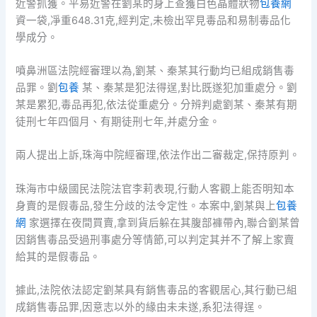
近警抓獲。平易近警在劉某的身上查獲白色晶體狀物
包養網
資一袋,凈重648.31克,經判定,未檢出罕見毒品和易制毒品化
學成分。
噴鼻洲區法院經審理以為,劉某、秦某其行動均已組成銷售毒
品罪。劉
包養
某、秦某是犯法得逞,對比既遂犯加重處分。劉
某是累犯,毒品再犯,依法從重處分。分辨判處劉某、秦某有期
徒刑七年四個月、有期徒刑七年,并處分金。
兩人提出上訴,珠海中院經審理,依法作出二審裁定,保持原判。
珠海市中級國民法院法官李莉表現,行動人客觀上能否明知本
身賣的是假毒品,發生分歧的法令定性。本案中,劉某與上
包養
網
家選擇在夜間買賣,拿到貨后躲在其腹部褲帶內,聯合劉某曾
因銷售毒品受過刑事處分等情節,可以判定其并不了解上家賣
給其的是假毒品。
據此,法院依法認定劉某具有銷售毒品的客觀居心,其行動已組
成銷售毒品罪,因意志以外的緣由未未遂,系犯法得逞。