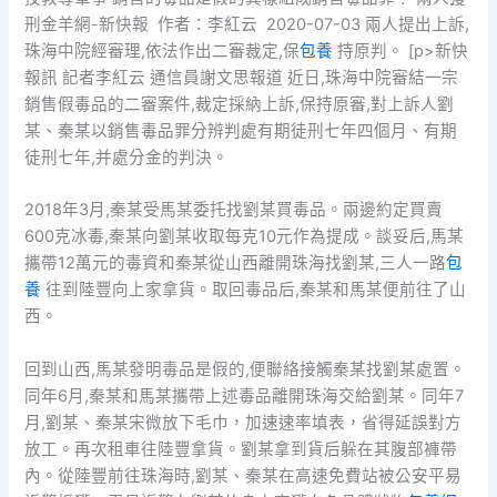
刑金羊網-新快報 作者：李紅云 2020-07-03 兩人提出上訴,
珠海中院經審理,依法作出二審裁定,保
包養
持原判。 [p>新快
報訊 記者李紅云 通信員謝文思報道 近日,珠海中院審結一宗
銷售假毒品的二審案件,裁定採納上訴,保持原審,對上訴人劉
某、秦某以銷售毒品罪分辨判處有期徒刑七年四個月、有期
徒刑七年,并處分金的判決。
2018年3月,秦某受馬某委托找劉某買毒品。兩邊約定買賣
600克冰毒,秦某向劉某收取每克10元作為提成。談妥后,馬某
攜帶12萬元的毒資和秦某從山西離開珠海找劉某,三人一路
包
養
往到陸豐向上家拿貨。取回毒品后,秦某和馬某便前往了山
西。
回到山西,馬某發明毒品是假的,便聯絡接觸秦某找劉某處置。
同年6月,秦某和馬某攜帶上述毒品離開珠海交給劉某。同年7
月,劉某、秦某宋微放下毛巾，加速速率填表，省得延誤對方
放工。再次租車往陸豐拿貨。劉某拿到貨后躲在其腹部褲帶
內。從陸豐前往珠海時,劉某、秦某在高速免費站被公安平易