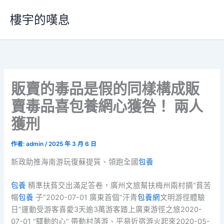
跳
樓宇的嘆息
至
主
要
內
容
販賣的毒品是假的同樣構成販
賣毒品喜包養網心獲咎！ 兩人
獲刑
作者:
admin
/
2025 年 3 月 6 日
新政助推海南游玩復蘇提質、領跑全國
包養
包養
精準扶貧交出滿足答卷，廣州文旅幫扶梅州兩村摘“貧苦
帽
包養
子”2020-07-01 廣東首個“汗青
包養網
文明游徑體驗
日”運動受游客喜愛3天逾3萬游客踏上廣東游徑之旅2020-
07-01 “驛動的心” 帶動村落游、平易近宿游火起來2020-05-