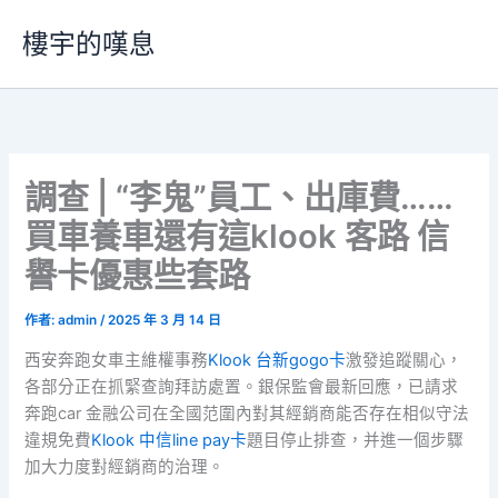
跳
樓宇的嘆息
至
主
要
內
容
調查 | “李鬼”員工、出庫費……
買車養車還有這klook 客路 信
譽卡優惠些套路
作者:
admin
/
2025 年 3 月 14 日
西安奔跑女車主維權事務
Klook 台新gogo卡
激發追蹤關心，
各部分正在抓緊查詢拜訪處置。銀保監會最新回應，已請求
奔跑car 金融公司在全國范圍內對其經銷商能否存在相似守法
違規免費
Klook 中信line pay卡
題目停止排查，并進一個步驟
加大力度對經銷商的治理。