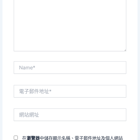
裡
輸
入
內
容...
Name*
電
子
郵
件
網
地
站
址
網
*
址
在
瀏覽器
中儲存顯示名稱、電子郵件地址及個人網站