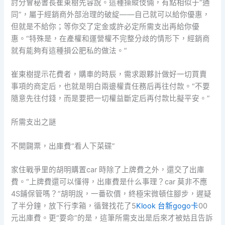
討分會秘書長崔東樹先容說。這種操縱伎倆，有點相似于“通
同”，屬于經銷商外部治理的破綻——自己就可以給你優惠，
但就是不給你；等你交了定金或許必定所需支出再給你優
惠。“特殊是，在產權和運營權不完整分歧的情形下，經銷商
就有能夠有這種損公肥私的做法。”
崔東樹提示花費者，購車的時辰，需求跟夥計做好一切買賣
事項的商定后，也就是明白兩邊權責任務后再往付款。“不要
隨意先往付錢，而是要把一切權益斷定后再付款比擬平安。”
所需支出之謎
不開闢票，出庫費“看人下菜碟”
家住戰爭里的胡明購置car 時除了上牌費之外，還交了出庫
費。“上牌費還可以懂得，出庫費是什么事理？car 莫非不應
4S鋪保管嗎？”胡明說，一番砍價，終極宋微頓住腳步，遲疑
了半分鐘，放下行李箱，循聲找花了5
Klook 台新gogo卡
00
元出庫費。更“要命”的是，這筆所需支出是后來才被姑且告訴