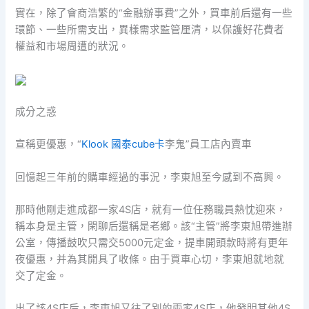
實在，除了會商浩繁的“金融辦事費”之外，買車前后還有一些
環節、一些所需支出，異樣需求監管厘清，以保護好花費者
權益和市場周遭的狀況。
成分之惑
宣稱更優惠，“
Klook 國泰cube卡
李鬼”員工店內賣車
回憶起三年前的購車經過的事況，李東旭至今感到不高興。
那時他剛走進成都一家4S店，就有一位任務職員熱忱迎來，
稱本身是主管，閑聊后還稱是老鄉。該“主管”將李東旭帶進辦
公室，傳播鼓吹只需交5000元定金，提車開頭款時將有更年
夜優惠，并為其開具了收條。由于買車心切，李東旭就地就
交了定金。
出了該4S店后，李東旭又往了別的兩家4S店，他發明其他4S