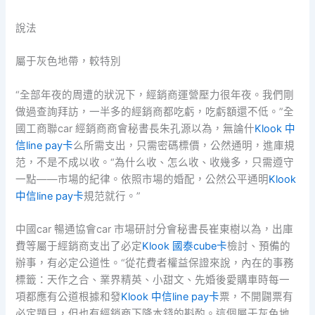
說法
屬于灰色地帶，較特別
“全部年夜的周遭的狀況下，經銷商運營壓力很年夜。我們剛
做過查詢拜訪，一半多的經銷商都吃虧，吃虧額還不低。”全
國工商聯car 經銷商商會秘書長朱孔源以為，無論什
Klook 中
信line pay卡
么所需支出，只需密碼標價，公然通明，進庫規
范，不是不成以收。“為什么收、怎么收、收幾多，只需遵守
一點——市場的紀律。依照市場的婚配，公然公平通明
Klook
中信line pay卡
規范就行。”
中國car 暢通協會car 市場研討分會秘書長崔東樹以為，出庫
費等屬于經銷商支出了必定
Klook 國泰cube卡
檢討、預備的
辦事，有必定公道性。“從花費者權益保證來說，內在的事務
標籤：天作之合、業界精英、小甜文、先婚後愛購車時每一
項都應有公道根據和發
Klook 中信line pay卡
票，不開闢票有
必定題目，但也有經銷商下降本錢的斟酌。這個屬于灰色地