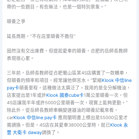
帶的一些題目，有些無法，也是一個特別景象。”
頤養之爭
延長周期，“不在店里頤養不擔任”
固然沒有交出庫費，但提起愛車的頤養，合肥的岳師長教師
表現很心累。
三年前，岳師長教師從合肥蜀山區某4S店購置了一款轎車，
但頤養的頻率和項目，經常讓他倒苦水。“緊縮
Klook 中信line
pay卡
頤養里程，這種做法太廣泛了。我用的是全分解機油，
店家提出是1年或許
Klook 國泰cube卡
1萬公里頤養一次，但
4S店讓我半年或許5000公里頤養一次，現實上能夠更勤。”
除此外，從岳師長教師車輛變速器油的頤養記載來看，
car
Klook 中信line pay卡
應用闡明書上標出是55000公里才
需調換。但是，4S店在其愛車38000公里時，就已
Klook 永
豐 大衛卡 daway
調換了。