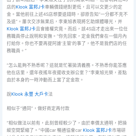
店的
Klook 富邦J卡
車輛價錢絕對更低，且可以交更少的定
金。當他前往上述4S店想要退錢時，卻原告知“一分都不克不
及退”。屢次交涉無果后，李東旭表現將乞助媒體曝光，并
Klook 富邦J卡
且會維權究竟。而后，該4S店才走出來一位任
務職員停止說明和安撫。“你先回家，定金我們會在一個月內
打給你。你也不要再提阿誰‘主管’的事了，他不是我們店的任
務職員。”
“怎么能夠不熟悉呢？這就是忙著拋清義務。不熟悉你能答應
他在店里，還年夜搖年夜擺收支辦公室？”李東旭光榮，差點
由於本身的一時沖動而上當了定金款。
說
Klook 永豐 大戶卡
法
相似于“通同”，做好商定再付款
“相似做法以前有，此刻曾經較少了，由於車價太通明，把操
縱空間緊縮了。”中國car 暢通協會car
Klook 富邦J卡
市場研