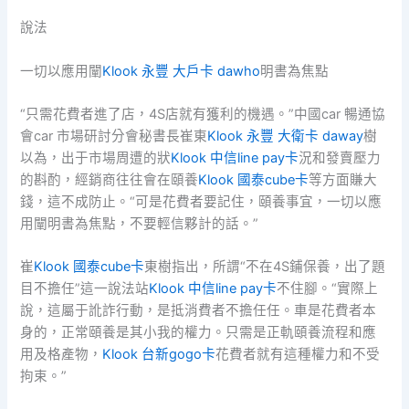
說法
一切以應用闡
Klook 永豐 大戶卡 dawho
明書為焦點
“只需花費者進了店，4S店就有獲利的機遇。”中國car 暢通協
會car 市場研討分會秘書長崔東
Klook 永豐 大衛卡 daway
樹
以為，出于市場周遭的狀
Klook 中信line pay卡
況和發賣壓力
的斟酌，經銷商往往會在頤養
Klook 國泰cube卡
等方面賺大
錢，這不成防止。“可是花費者要記住，頤養事宜，一切以應
用闡明書為焦點，不要輕信夥計的話。”
崔
Klook 國泰cube卡
東樹指出，所謂“不在4S鋪保養，出了題
目不擔任”這一說法站
Klook 中信line pay卡
不住腳。“實際上
說，這屬于訛詐行動，是抵消費者不擔任任。車是花費者本
身的，正常頤養是其小我的權力。只需是正軌頤養流程和應
用及格產物，
Klook 台新gogo卡
花費者就有這種權力和不受
拘束。”