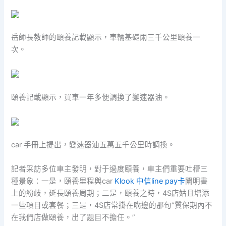
岳師長教師的頤養記載顯示，車輛基礎兩三千公里頤養一
次。
頤養記載顯示，買車一年多便調換了變速器油。
car 手冊上提出，變速器油五萬五千公里時調換。
記者采訪多位車主發明，對于過度頤養，車主們重要吐槽三
種景象：一是，頤養里程與car
Klook 中信line pay卡
闡明書
上的紛歧，延長頤養周期；二是，頤養之時，4S店姑且增添
一些項目或套餐；三是，4S店常掛在嘴邊的那句“質保期內不
在我們店做頤養，出了題目不擔任。”