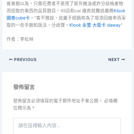
崔東樹以為，只需花費者不是用了冒充機油或許分歧格產物
而招致的東西的品質題目，4S店和car 廠商就難逃義務
Klook
國泰cube卡
。“客不雅說，這屬于經銷商為了增添回廠率而采
取的一些手腕和說法，分歧理。
Klook 永豐 大衛卡 daway
”
作者：李松林
PREVIOUS
NEXT
發佈留言
發佈留言必須填寫的電子郵件地址不會公開。
必填欄
位標示為
*
請
在
這