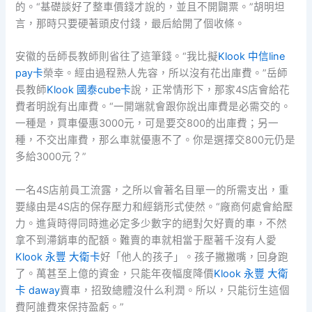
的。“基礎談好了整車價錢才說的，並且不開闢票。”胡明坦
言，那時只要硬著頭皮付錢，最后給開了個收條。
安徽的岳師長教師則省往了這筆錢。“我比擬
Klook 中信line
pay卡
榮幸。經由過程熟人先容，所以沒有花出庫費。”岳師
長教師
Klook 國泰cube卡
說，正常情形下，那家4S店會給花
費者明說有出庫費。“一開端就會跟你說出庫費是必需交的。
一種是，買車優惠3000元，可是要交800的出庫費；另一
種，不交出庫費，那么車就優惠不了。你是選擇交800元仍是
多給3000元？”
一名4S店前員工流露，之所以會著名目單一的所需支出，重
要緣由是4S店的保存壓力和經銷形式使然。“廠商何處會給壓
力。進貨時得同時進必定多少數字的絕對欠好賣的車，不然
拿不到滯銷車的配額。難賣的車就相當于壓著千沒有人愛
Klook 永豐 大衛卡
好「他人的孩子」。孩子撇撇嘴，回身跑
了。萬甚至上億的資金，只能年夜幅度降價
Klook 永豐 大衛
卡 daway
賣車，招致總體沒什么利潤。所以，只能衍生這個
費阿誰費來保持盈虧。”