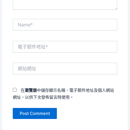
Name*
電
子
郵
件
網
地
站
址
網
*
址
在
瀏覽器
中儲存顯示名稱、電子郵件地址及個人網站
網址，以供下次發佈留言時使用。