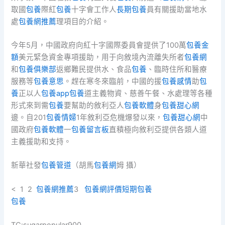
取國
包養
際紅
包養
十字會工作人
長期包養
員有關援助當地水
處
包養網推薦
理項目的介紹。
今年5月，中國政府向紅十字國際委員會提供了100萬
包養金
額
美元緊急資金專項援助，用于向敘境內流離失所者
包養網
和
包養俱樂部
返鄉難民提供水、食品
包養
、臨時住所和醫療
服務等
包養意思
。趕在寒冬來臨前，中國的援
包養感情
助
包
養
正以人
包養app
包養
道主義物資、慈善午餐、水處理等各種
形式來到需
包養
要幫助的敘利亞人
包養軟體
身
包養甜心網
邊。自201
包養情婦
1年敘利亞危機爆發以來，
包養甜心網
中
國政府
包養軟體
一
包養留言板
直積極向敘利亞提供各類人道
主義援助和支持。
新華社發
包養管道
（胡馬
包養網
姆 攝）
< 1 2
包養網推薦
3
包養網評價
短期包養
包養
TC:sugarpopular900