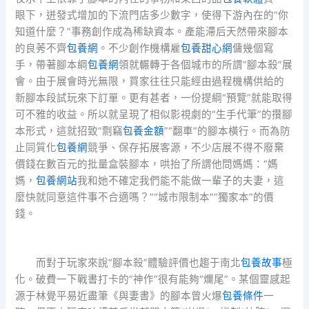
眼下，迸發式增加的下流門店多少數字，使得下游內在的“你
知道什麼？”事務創作成為稀缺資本。產能滯后天然帶來腳本
的良莠不齊
包養網
。不少創作機構雇
包養甜心網
傭幾個寫
手，帶著腳本綱
包養網
領就輾轉于各個城市的所謂“腳本殺”展
會。由于展會時光無限，買家往往只能經由過程機構供給的
新腳本段試玩來下訂單。更有甚者，一份提綱“預覽”就能取得
可不雅的收益。所以就呈現了相似影視劇的“生手代筆”的攢腳
本形式，這就招致“剽竊
包養金額
”“翻車”的腳本橫行。而為防
止同質化
包養網
競爭、保存拓展客源，不少店展不得不廢棄
價錢在數百元的批量盒裝腳本，哄抬了所謂他問媽媽：“媽
媽，
包養網站
我和她不確定我們能不能做一輩子的夫妻，這
麼快就同意這件事不合適嗎？”“城市限制本”“獨家本”的價
錢。
而對于玩家來說“腳本殺”體驗評價也趨于南北
包養故事
極
化。破費一下戰書打卡的“神作”很有能夠“爛尾”。某個靈感起
源于林覺平易近盡筆《與妻書》的腳本曾火爆
包養條件
一