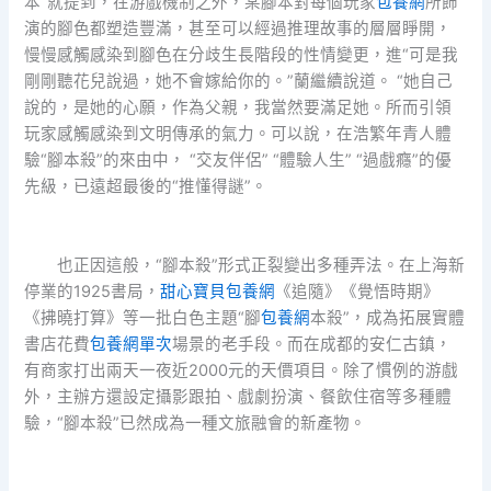
本”就提到，在游戲機制之外，某腳本對每個玩家
包養網
所飾
演的腳色都塑造豐滿，甚至可以經過推理故事的層層睜開，
慢慢感觸感染到腳色在分歧生長階段的性情變更，進“可是我
剛剛聽花兒說過，她不會嫁給你的。”蘭繼續說道。 “她自己
說的，是她的心願，作為父親，我當然要滿足她。所而引領
玩家感觸感染到文明傳承的氣力。可以說，在浩繁年青人體
驗“腳本殺”的來由中， “交友伴侶” “體驗人生” “過戲癮”的優
先級，已遠超最後的“推懂得謎”。
也正因這般，“腳本殺”形式正裂變出多種弄法。在上海新
停業的1925書局，
甜心寶貝包養網
《追隨》《覺悟時期》
《拂曉打算》等一批白色主題“腳
包養網
本殺”，成為拓展實體
書店花費
包養網單次
場景的老手段。而在成都的安仁古鎮，
有商家打出兩天一夜近2000元的天價項目。除了慣例的游戲
外，主辦方還設定攝影跟拍、戲劇扮演、餐飲住宿等多種體
驗，“腳本殺”已然成為一種文旅融會的新產物。