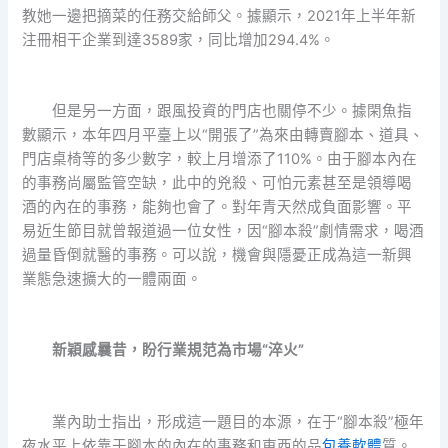
教她一邊把摘菜的任務交給師父。據顯示，2021年上半年新
注冊相干企業到達3589家，同比增加294.4%。
但是另一方面，跟風投資的門店也關停不少。據閑魚指
數顯示，本年四月平臺上以“開張了”為來由轉賣腳本、道具、
門店桌椅等的多少數字，較上月增添了110%。由于腳本內在
的事務尚屬監管空缺，此中的兇殺、可怕元素甚至是領導喝
酒的內在的事務，能夠也會了。對年青天然成負面影響。平
易近生節目就曾報道過一位女性，因“腳本殺”劇情需求，喝酒
過量昏倒就醫的事務。可以說，機會與隱憂正成為這一新興
業態急速擴大的一體兩面。
新穎感曩昔，盼行業規范為市場“淬火”
業內助士指出，形成這一題目的本源，在于“腳本殺”極年
夜水平上依靠于腳本的內在的事務和東西的品
包養軟體
質。