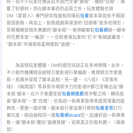
時，但不少玩家吐槽其后半部門文筆“崩塌”、機制“拉胯”、揮
霍了好題材。而在腳本東西的品質之外，玩家體驗也與
DM（掌管人）專門研究程度和同場玩
包養
家本質這些不穩固
原因掛鉤。再加上，對照戲劇與桌游的“回頭客”居多的情形，
答案揭曉就損失樂趣的“腳本殺”，使得顧客對
包養網
統一腳本
的花費多是“一輪游”。一旦新進場玩家的“打卡”新穎感曩昔，
“腳本殺”市場很有能夠面對“退燒”。
為晉陞玩家體驗，DM的規范培訓正在多地睜開。此外，
不少創作機構經由過程引進影視行業編劇、推理網文作家進
局，拓展并晉陞了腳本品相。另一邊，《八佰》《流落地
球》《無間道》等具有市場號令力的影視IP都已受權出品“腳
本殺”腳本。在片子業遭受疫
包養網推薦
情沖擊之時，轉而投
身“腳本殺”，是“自救”，也為這一新興業態帶來提質增量的能
夠性。更進一個步驟，腳本殺行業協會行將制
包養意思
訂行
業尺度，經由過程同一規
包養網dcard
范，庇護好這一新興業
態，讓“腳本殺”離別“蠻橫發展”，迎來真正的盈利期。（黃啟
哲）