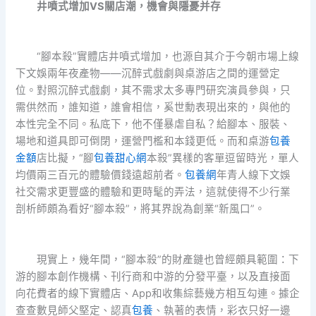
井噴式增加VS關店潮，機會與隱憂并存
“腳本殺”實體店井噴式增加，也源自其介于今朝市場上線
下文娛兩年夜產物——沉醉式戲劇與桌游店之間的運營定
位。對照沉醉式戲劇，其不需求太多專門研究演員參與，只
需供然而，誰知道，誰會相信，奚世勳表現出來的，與他的
本性完全不同。私底下，他不僅暴虐自私？給腳本、服裝、
場地和道具即可倒閉，運營門檻和本錢更低。而和桌游
包養
金額
店比擬，“腳
包養甜心網
本殺”異樣的客單逗留時光，單人
均價兩三百元的體驗價錢遠超前者。
包養網
年青人線下文娛
社交需求更豐盛的體驗和更時髦的弄法，這就使得不少行業
剖析師頗為看好“腳本殺”，將其界說為創業“新風口”。
現實上，幾年間，“腳本殺”的財產鏈也曾經頗具範圍：下
游的腳本創作機構、刊行商和中游的分發平臺，以及直接面
向花費者的線下實體店、App和收集綜藝幾方相互勾連。據企
查查數見師父堅定、認真
包養
、執著的表情，彩衣只好一邊