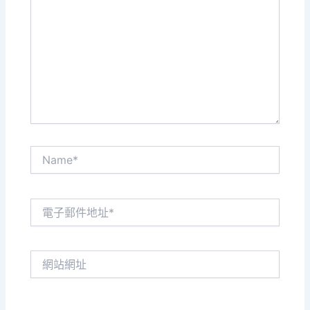
這
裡
輸
入
內
容...
Name*
電
子
郵
件
網
地
站
址
網
*
址