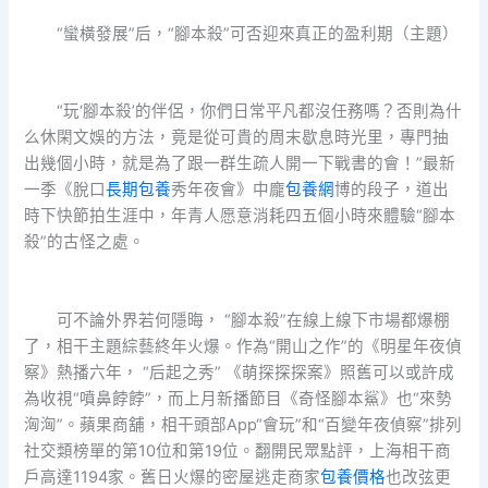
“蠻橫發展”后，“腳本殺”可否迎來真正的盈利期（主題）
“玩‘腳本殺’的伴侶，你們日常平凡都沒任務嗎？否則為什
么休閑文娛的方法，竟是從可貴的周末歇息時光里，專門抽
出幾個小時，就是為了跟一群生疏人開一下戰書的會！”最新
一季《脫口
長期包養
秀年夜會》中龐
包養網
博的段子，道出
時下快節拍生涯中，年青人愿意消耗四五個小時來體驗“腳本
殺”的古怪之處。
可不論外界若何隱晦， “腳本殺”在線上線下市場都爆棚
了，相干主題綜藝終年火爆。作為“開山之作”的《明星年夜偵
察》熱播六年， “后起之秀” 《萌探探探案》照舊可以或許成
為收視“噴鼻餑餑”，而上月新播節目《奇怪腳本鯊》也“來勢
洶洶”。蘋果商舖，相干頭部App“會玩”和“百變年夜偵察”排列
社交類榜單的第10位和第19位。翻開民眾點評，上海相干商
戶高達1194家。舊日火爆的密屋逃走商家
包養價格
也改弦更