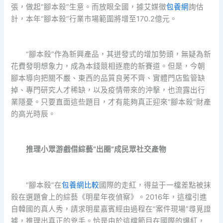
張，做起“腳本殺”生意。而放眼全國，據艾媒徵
包養網
詢估
計，本年“腳本殺”行業市場範圍將增至170.2億元。
“腳本殺”作為新興產品，其迸發式的增加勢頭，無疑為新
花費發明想象力，成為本錢競相逐鹿的新賽道。但是，今朝
腳本導向把關不嚴、東西的品質良莠不齊、實體門店監管缺
掉、專門研究人才稀缺，以及疫情帶來的沖擊，也流露出行
業隱憂。只要直面這些題目，才有能夠真正迎來“腳本殺”財產
的高光時辰。
推理小眾游戲借綜藝“出圈”成民眾社交產物
“腳本殺”在
包養網比較
國際的走紅，得益于一檔差點被抹
殺在選題會上的綜藝《明星年夜偵察》。2016年，這檔引進
自韓國的真人秀，請求明星嘉賓經由過程在“案件現場”尋覓證
據，推理出真正的兇手。恰是由於這檔節目在國際的爆紅，