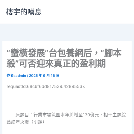
跳
樓宇的嘆息
至
主
要
內
容
“蠻橫發展”台包養網后，“腳本
殺”可否迎來真正的盈利期
作者:
admin
/
2025 年 9 月 16 日
requestId:68c6f6dd817539.42895537.
原題目：行業市場範圍本年將增至170億元，相干主題綜
藝終年火爆（引題）