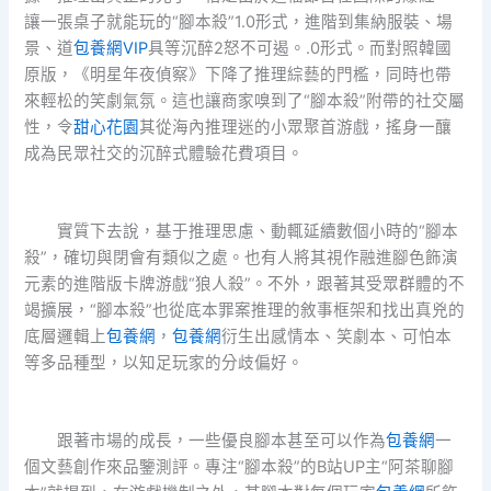
讓一張桌子就能玩的“腳本殺”1.0形式，進階到集納服裝、場
景、道
包養網VIP
具等沉醉2怒不可遏。.0形式。而對照韓國
原版，《明星年夜偵察》下降了推理綜藝的門檻，同時也帶
來輕松的笑劇氣氛。這也讓商家嗅到了“腳本殺”附帶的社交屬
性，令
甜心花園
其從海內推理迷的小眾聚首游戲，搖身一釀
成為民眾社交的沉醉式體驗花費項目。
實質下去說，基于推理思慮、動輒延續數個小時的“腳本
殺”，確切與閉會有類似之處。也有人將其視作融進腳色飾演
元素的進階版卡牌游戲“狼人殺”。不外，跟著其受眾群體的不
竭擴展，“腳本殺”也從底本罪案推理的敘事框架和找出真兇的
底層邏輯上
包養網
，
包養網
衍生出感情本、笑劇本、可怕本
等多品種型，以知足玩家的分歧偏好。
跟著市場的成長，一些優良腳本甚至可以作為
包養網
一
個文藝創作來品鑒測評。專注“腳本殺”的B站UP主“阿茶聊腳