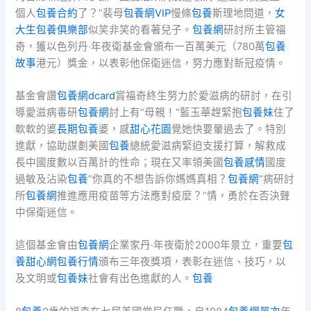
個人
包養合約
了？”裴母
包養網VIP
慢條
包養
斯理地問道，
女
大生包養俱樂部
似笑非笑的看著兒子。
包養網
研討所主管福
奇，獲以色列丹‧年夜衛基金會頒布一百萬美元（780萬
包養
故事
港元）獎金，以表彰他保衛迷信，努力應對新冠疫情。
基金會讚
包養網dcard
賞福奇終生努力於愛滋病的研討，在引
導愛滋病毒研
包養網
討上有“母親！”藍玉華趕緊抱
包養妹
住了
軟軟的婆
長期包養
婆，感
甜心花園
覺她快要暈過去了。特別
進獻，協助謀劃美國
包養
總統愛滋病緊迫支援打算，解救成
長中國度數以百萬計的性命；現在又率領美國
包養感情
國度
過敏及沾染
包養
“你真的不想告訴你媽媽真相？
包養網
”病研討
所
包養網
推進應用疫苗等方法應對疫麼？”情，勇於在否決聲
中保衛迷信。
這個基金會由
包養網
企業家丹‧年夜衛於2000年景立，重要
包
養甜心網
包養行情
頒布三年夜獎項，表彰在迷信、技巧，以
及文明或
包養妹
社會有出色進獻的人。
包養