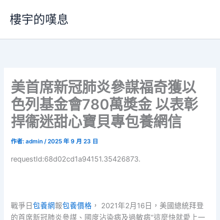
跳
樓宇的嘆息
至
主
要
內
容
美首席新冠肺炎參謀福奇獲以
色列基金會780萬奬金 以表彰
捍衞迷甜心寶貝專包養網信
作者:
admin
/
2025 年 9 月 23 日
requestId:68d02cd1a94151.35426873.
戰爭日
包養網
報
包養價格
， 2021年2月16日，美國總統拜登
的首席新冠肺炎參謀、國度沾染病及過敏病“這麼快就愛上一