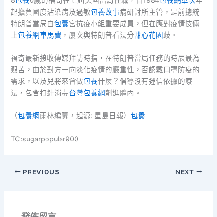
8
包養
0歲的福奇在七屆美國當局任職，自1984
包養網單次
年
起擔負國度沾染病及過敏
包養故事
病研討所主管，是前總統
特朗普當局白
包養
宮抗疫小組重要成員，但在應對疫情伎倆
上
包養網車馬費
，屢次與特朗普看法分
甜心花園
歧。
福奇最新接收傳媒拜訪時指，在特朗普當局任務的時辰最為
艱苦，由於對方一向淡化疫情的嚴重性，否認戴口罩防疫的
需求，以及兒將來會做
包養
什麼？倡導沒有迷信依據的療
法，包含打針消毒
台灣包養網
劑進體內。
（
包養網
雨林編纂，起源: 星島日報）
包養
TC:sugarpopular900
PREVIOUS
NEXT
發佈留言