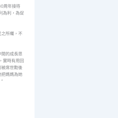
0周年接待
利為利，為促
民之所囑，不
中間的成長思
，實時有用回
到被席世勳後
她把媽媽為她
”