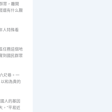
群眾，離開
涯還有什么艱
年人特殊看
區任務這個地
實到國民群眾
六尺巷。一
、以和為貴的
”國人的基因
大，“平易近