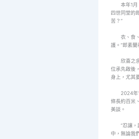
本年1
四世同堂的
苦？”
衣、食
護。”郎素
欣喜之
位承先啟後，
身上，尤其要
2024
條長約百米
美談。
“忍讓
中，無論我