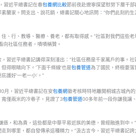
月，習近平總書記在春
包養網比較
節前夜赴遼寧探望慰勞下層干部
郎素蘭家。問支出、說花銷，總書記關心地訊問：“你們此刻的生
、住、行、教導、醫療、養老，都有取得感。“社區對我們這些老
蘭看向社區任務者，嘖嘖稱贊。
余，習近平總書記講得深刻淺出：“社區任務是千家萬戶的事。社
但得眼睛向下。‘下面千條線’也是
包養管道
為了國民，終極要落
庇護好‘一老一小’。”
年10月，習近平總書記在安
包養網
徽考核時特地離開桐城古城內的
、寬僅兩米的冷巷子，見證了3
包養管道
00多年前一段你謙我讓
，謙遜，和為貴，這些都是中華平易近族的美德，曾經融進到中。
們走到哪里，都自發傳承這種精力。”汲古言今，習近平總書記誇