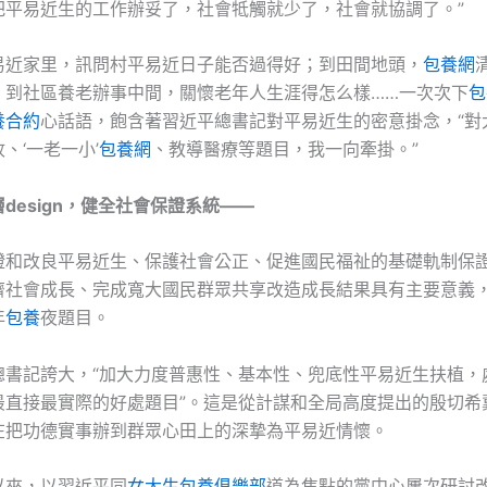
把平易近生的工作辦妥了，社會牴觸就少了，社會就協調了。”
易近家里，訊問村平易近日子能否過得好；到田間地頭，
包養網
；到社區養老辦事中間，關懷老年人生涯得怎么樣……一次次下
包
養合約
心話語，飽含著習近平總書記對平易近生的密意掛念，“對
、‘一老一小’
包養網
、教導醫療等題目，我一向牽掛。”
design，健全社會保證系統——
證和改良平易近生、保護社會公正、促進國民福祉的基礎軌制保
濟社會成長、完成寬大國民群眾共享改造成長結果具有主要意義
年
包養
夜題目。
總書記誇大，“加大力度普惠性、基本性、兜底性平易近生扶植，
最直接最實際的好處題目”。這是從計謀和全局高度提出的殷切希
在把功德實事辦到群眾心田上的深摯為平易近情懷。
以來，以習近平同
女大生包養俱樂部
道為焦點的黨中心屢次研討