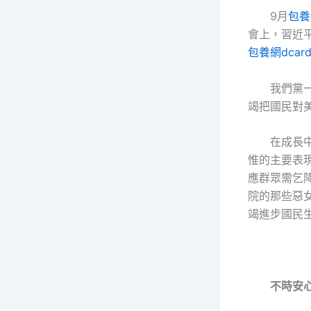
9月
包養
會上，習近
包養網dcar
我們黨
竭把國民對
在成長
惟的主要表
應群眾需乞
院的那些惡
竭進步國民
不時安