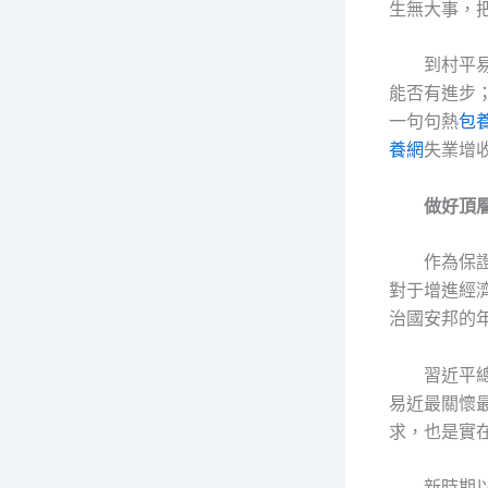
生無大事，
到村平
能否有進步
一句句熱
包
養網
失業增收
做好頂層
作為保
對于增進經
治國安邦的
習近平
易近最關懷
求，也是實
新時期