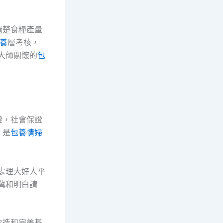
清楚食糧產量
養
層考核，
大師關懷的
包
證，社會保證
，是
包養情婦
處理大好人平
冀和明白請
改造和完美基