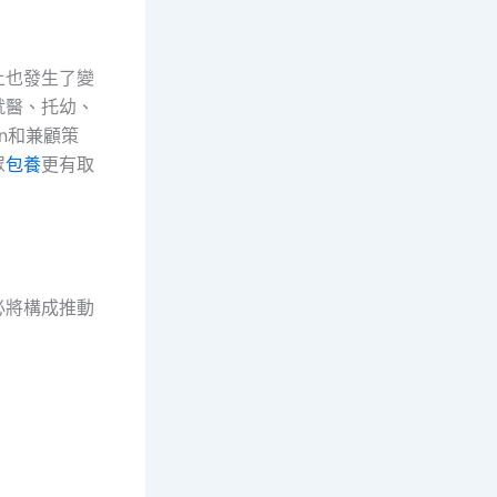
上也發生了變
就醫、托幼、
n和兼顧策
眾
包養
更有取
必將構成推動