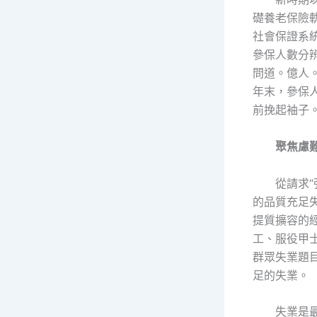
礎養老保險
社會保證系統
參保人數分辨
問道。億人
年末，參保
前挽起袖子。
聚焦慮
從請求
的品質充足
提質擴容的
工、服役甲
群眾失業題
足的失業。
失業是