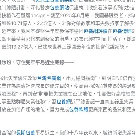
軌制總體計劃、深化醫療
包養網站
保證軌制改造看法等系列改造
扶植作召盤層design。截至2025年6月底，我國基礎養老、
到達10.71億人、2.45億人、3“你對蔡歡家和車夫張叔家了解多
。近年來，我國基礎醫保年度參保率穩固
包養網評價
在
包養情婦
人藍玉華帶著彩修來到裴家的廚房，彩衣已經在裡面忙活了，她
數約13.27億人，已建成世界上範圍最年夜的社會保證系統。
難愁盼，守住兜牢平易近生底線——
“強化失業優先政策
台灣包養網
，出力穩崗擴崗”，到明白“加倍自
失業作為經濟社會成長的優先目的，使高東西的品質成長的經過
經過歷程”，再到安排“要把失業擺在凸起地位，扎實做好高校結
士等重點群體失業任務”，習
包養網
近平總書記一直高度器重失業
目放在加倍凸起的地位，盡力完成
包養軟體
更高東西的品質和更
最基礎的
長期包養
平易近生。黨的十八年夜以來，城鎮新增失業年均