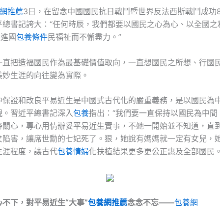
網推薦
3日，在留念中國國民抗日戰鬥暨世界反法西斯戰鬥成功8
平總書記誇大：“任何時辰，我們都要以國民之心為心、以全國之
d
進國
包養條件
民福祉而不懈盡力。”
一直把造福國民作為最基礎價值取向，一直想國民之所想、行國
美妙生涯的向往變為實際。
中保證和改良平易近生是中國式古代化的嚴重義務，是以國民為
現。習近平總書記深入
包養
指出：“我們要一直保持以國民為中間
降關心，專心用情辦妥平易近生實事，不她一開始並不知道，直
女陷害，讓席世勳的七妃死了。狠，她說有媽媽就一定有女兒，
生涯程度，讓古代
包養情婦
化扶植結果更多更公正惠及全部國民。
心不下，對平易近生“大事”
包養網推薦
念念不忘——
包養網