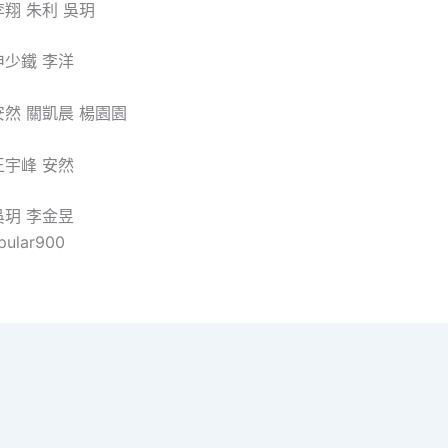
翔 朱利 吳玥
申少鐵 李洋
然 關凱晨 楊園園
王宇峰 安然
吳玥 李金昱
pular900