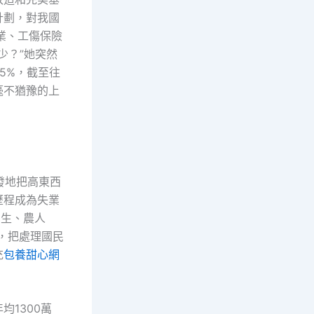
計劃，對我國
掉業、工傷保險
少？”她突然
95%，截至往
毫不猶豫的上
發地把高東西
歷程成為失業
業生、農人
，把處理國民
充
包養甜心網
1300萬