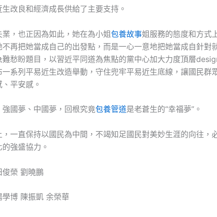
近生改良和經濟成長供給了主要支持。
失業，也正因為如此，她在為小姐
包養故事
姐服務的態度和方式
她不再把她當成自己的出發點，而是一心一意地把她當成自針對
難愁盼題目，以習近平同道為焦點的黨中心加大力度頂層desig
布一系列平易近生改造舉動，守住兜牢平易近生底線，讓國民群
感、平安感。
、強國夢、中國夢，回根究竟
包養管道
是老蒼生的“幸福夢”。
上，一直保持以國民為中間，不竭知足國民對美妙生涯的向往，
化的強盛協力。
田俊榮 劉曉鵬
學博 陳振凱 余榮華