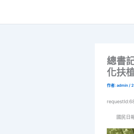
跳
至
主
要
內
容
總書
化扶
作者:
admin
/
2
requestId:
國民日報