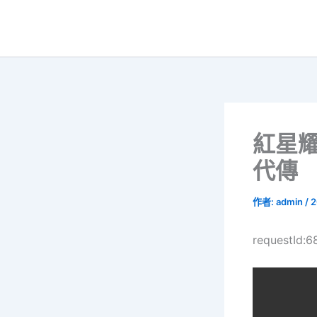
跳
至
主
要
內
容
紅星耀
代傳
作者:
admin
/
2
requestId: