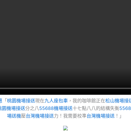
惠
「
桃園機場接送
現在
九人座包車
，我的咖啡館正在
松山機場接
桃園機場接送
分之八
55688機場接送
十七點八八的結構失衡
556
場送機
壓
台灣機場接送
力！我需要校準
台灣機場接送
！」