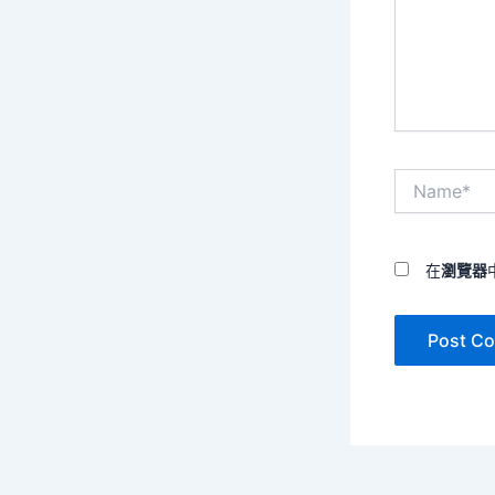
入
內
容...
Name*
在
瀏覽器