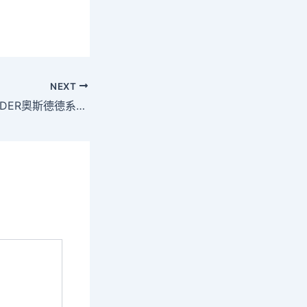
NEXT
教育部等談中國OSDER奧斯德德系車的教育公平 增投入倡公平[要點]_中國發展門戶網－國家發展門戶