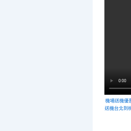
機場送機優
送機
台北到