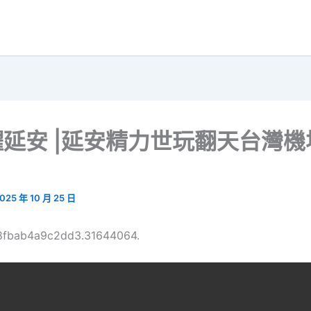
延安 |延安精力世玩翻天台灣機
025 年 10 月 25 日
68fbab4a9c2dd3.31644064.