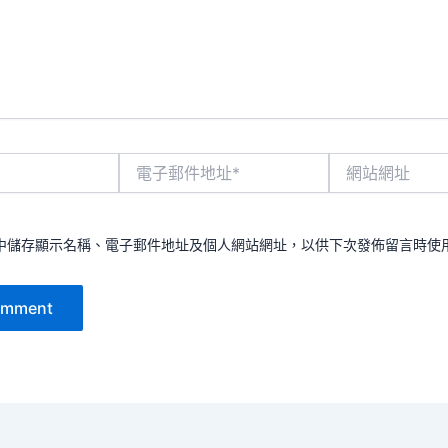
電
網
子
站
郵
網
件
址
地
中儲存顯示名稱、電子郵件地址及個人網站網址，以供下次發佈留言時使
址
*