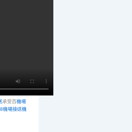
送
承受百
機場
88機場接送
機