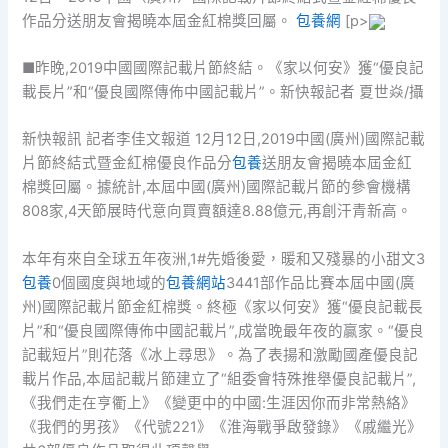
作品分送朋友會揭曉本屆金紅棉獎回屬。
包養網
[p>
■昨晚,2019中國國際記載片節終結。《家以何安》獲“優良記
載長片”和“優良國際傳佈中國記載片”。新快報記者 夏世焱/攝
新快報訊 記者李佳文報道 12月12日,2019中國(廣州)國際記載
片節終結式暨金紅棉優良作品分
包養
送朋友會揭曉本屆金紅
棉獎回屬。據統計,本屆中國(廣州)國際記載片節的參會機構
808家,4天節展時代意向買賣額達8.88億元,再創汗青新高。
本年有來自全球五年夜洲,1#先婚後愛，暖和又殘暴的小甜文3
包養
0個國度與地域的
包養網站
3441部作品比賽本屆中國(廣
州)國際記載片節金紅棉獎。終極《家以何安》獲“優良記載長
片”和“優良國際傳佈中國記載片”,成當晚最年夜的贏家。“優良
記載短片”則花落《冰上尋思》。為了表揚和激勵國產優良記
載片作品,本屆記載片節建立了“組委會特殊推舉優良記載片”,
《我們走在亨衢上》《變更中的中國:生涯因你而非常熱絡》
《我們的男孩》《代號221》《淮海戰爭啟發錄》《戚繼光》