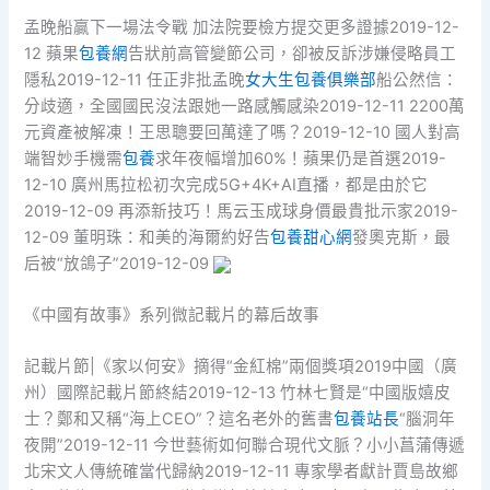
孟晚船贏下一場法令戰 加法院要檢方提交更多證據2019-12-
12 蘋果
包養網
告狀前高管變節公司，卻被反訴涉嫌侵略員工
隱私2019-12-11 任正非批孟晚
女大生包養俱樂部
船公然信：
分歧適，全國國民沒法跟她一路感觸感染2019-12-11 2200萬
元資產被解凍！王思聰要回萬達了嗎？2019-12-10 國人對高
端智妙手機需
包養
求年夜幅增加60%！蘋果仍是首選2019-
12-10 廣州馬拉松初次完成5G+4K+AI直播，都是由於它
2019-12-09 再添新技巧！馬云玉成球身價最貴批示家2019-
12-09 董明珠：和美的海爾約好告
包養甜心網
發奧克斯，最
后被“放鴿子”2019-12-09
《中國有故事》系列微記載片的幕后故事
記載片節|《家以何安》摘得“金紅棉”兩個獎項2019中國（廣
州）國際記載片節終結2019-12-13 竹林七賢是“中國版嬉皮
士？鄭和又稱“海上CEO”？這名老外的舊書
包養站長
“腦洞年
夜開”2019-12-11 今世藝術如何聯合現代文脈？小小菖蒲傳遞
北宋文人傳統確當代歸納2019-12-11 專家學者獻計賈島故鄉