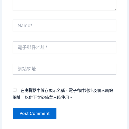
Name*
電
子
郵
件
網
地
站
址
網
*
址
在
瀏覽器
中儲存顯示名稱、電子郵件地址及個人網站
網址，以供下次發佈留言時使用。