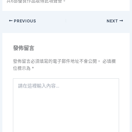
共6部優良作品取得此項聲譽。
PREVIOUS
NEXT
發佈留言
發佈留言必須填寫的電子郵件地址不會公開。
必填欄
位標示為
*
請
在
這
裡
輸
入
內
容...