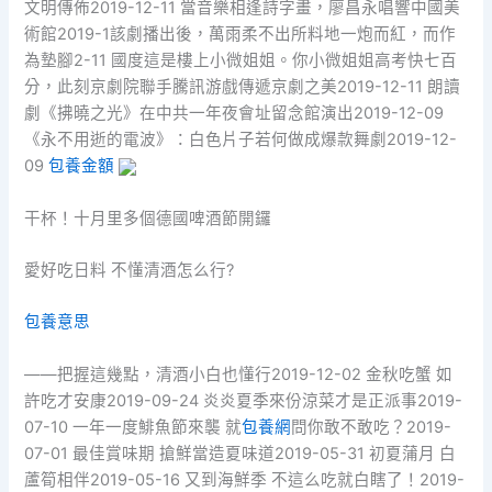
文明傳佈2019-12-11 當音樂相逢詩字畫，廖昌永唱響中國美
術館2019-1該劇播出後，萬雨柔不出所料地一炮而紅，而作
為墊腳2-11 國度這是樓上小微姐姐。你小微姐姐高考快七百
分，此刻京劇院聯手騰訊游戲傳遞京劇之美2019-12-11 朗讀
劇《拂曉之光》在中共一年夜會址留念館演出2019-12-09
《永不用逝的電波》：白色片子若何做成爆款舞劇2019-12-
09
包養金額
干杯！十月里多個德國啤酒節開鑼
愛好吃日料 不懂清酒怎么行?
包養意思
——把握這幾點，清酒小白也懂行2019-12-02 金秋吃蟹 如
許吃才安康2019-09-24 炎炎夏季來份涼菜才是正派事2019-
07-10 一年一度鯡魚節來襲 就
包養網
問你敢不敢吃？2019-
07-01 最佳賞味期 搶鮮當造夏味道2019-05-31 初夏蒲月 白
蘆筍相伴2019-05-16 又到海鮮季 不這么吃就白瞎了！2019-