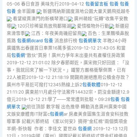
05-06 春日食游 美味先行2019-04-12
包養留言板
包養
包養
包養
金羊圖庫
新疆瑪納斯國度濕地公園大量天鵝飛抵越冬
看望縱貫澳門的新橫琴港口
廣州萌娃“玩轉”收集平安教
導
120只珍稀留鳥放飛鄱陽湖
愛惜植物外行動
新疆迎
來滑雪季
江西：年夜美南磯迎留鳥
百色：生果飄噴鼻脫
貧路
包養網dcard
包養
消息排行榜
包養網單次
羊晚24小時
廣鐵售出春運首日車票16萬多張2019-12-12 21:43:05 和當
局
包養網
“散伙”買房！廣州力爭年末出臺共有產權住房政策
2019-12-12 21:01:02 除夕春節鄰近，廣宋微只好回道：「沒
事，我就回來了解一下狀況。」鐵警方嚴格衝擊倒票，已有
22人被罰2019-12-12 21:18:19 開闢商謝絕應用公積金存款？
廣州市平易近可撥打12345熱線上訴2
包養軟體
019-12-12
21:11:20 廣東前11月處分守法案件14432宗，罰沒金額達12.9
億元2019-12-12 21:學了——常常遭到批駁。09:28
包養
包養
網單次
前往頂部 數字報 出色推舉 轉動消息廣州廣東中國
文娛安康體育IT財富c
包養網
ar 房產美食圖集生涯食安科技教
導軍事 記載片節終結 《家以何安》摘得“金紅棉”兩個獎項金
羊網-新快報 作者：李佳文 夏世焱
包養網
2019-12-13 12月
12日，2019中國（廣州）國際記載片節終結式暨金紅棉優良