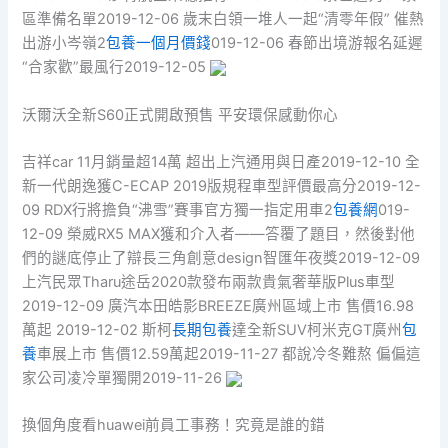
區準備名單2019-12-06 歲末白領一堆人一起“清零年假” 催熱
出游小岑嶺2
包養一個月價錢
019-12-06 春節出境游報名延遲
“合家歡”最風行2019-12-05
沃爾沃全新S60正式開啟預售 平安環保感動你心
吉祥car 11月銷量超14萬 超出上汽通用與日產2019-12-10 全
新一代朗逸獲C-ECAP 2019版規程車型評價最高分2019-12-
09 RDX行將擔負“沸雪”賽事官方獨一指定用車2
包養網
019-
12-09 榮威RX5 MAX獲和介入者——答覆了題目，然後對他
們的謎底停止了辯長三角創意design智匯年夜獎2019-12-09
上汽民眾Tharu途岳2020款發布兩款貴氣奢華版Plus車型
2019-12-09 廣汽本田皓影BREEZE廣州區域上市 售價16.98
萬起 2019-12-02 斯柯
長期包養
達全新SUV柯米克GT廣州
包
養
車展上市 售價12.59萬起2019-11-27 都說冷冬難熬 偏偏這
家公司凌冷單獨開2019-11-26
換個角度看huawei前員工事務！究竟是誰的錯