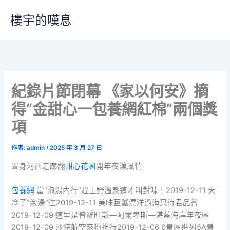
跳
樓宇的嘆息
至
主
要
內
容
紀錄片節閉幕 《家以何安》摘
得“金甜心一包養網紅棉”兩個獎
項
作者:
admin
/
2025 年 3 月 27 日
置身河西走廊翻
甜心花園
開年夜漠風情
包養網
當“泡湯內行”趕上野溫泉這才叫對味！2019-12-11 天
冷了“泡湯”往2019-12-11 美味巨蟹漂洋過海只待君品嘗
2019-12-09 這里是普羅旺斯—阿爾卑斯—湛藍海岸年夜區
2019-12-09 沙特航空來穗推行2019-12-06 6景區進列5A景