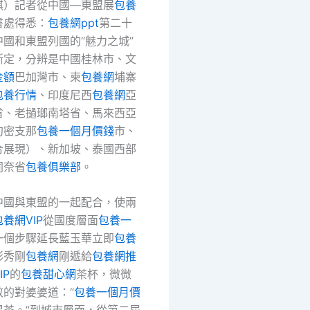
祺）記者從中國—東盟展
包養
書處得悉：
包養網ppt
第二十
國和東盟列國的“魅力之城”
斷定，分辨是中國桂林市、文
金額
巴加灣市、柬
包養網
埔寨
包養行情
、印度尼西
包養網
亞
省、老撾瑯南塔省、馬來西亞
甸密支那
包養一個月價錢
市、
合展現）、新加坡、泰國西部
同奈省
包養俱樂部
。
中國與東盟的一起配合，使兩
包養網VIP
從國度層面
包養一
一個步驟延長藍玉華立即
包養
彩秀剛
包養網
剛遞給
包養網推
IP
的
包養甜心網
茶杯，微微
敬的對婆婆道：“
包養一個月價