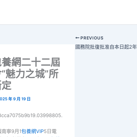
PREVIOUS
包養網二十二屆
“魅力之城”所
斷定
025 年 9 月 19 日
68cca7075b9b19.03998805.
南寧9月1
包養網VIP
5日電