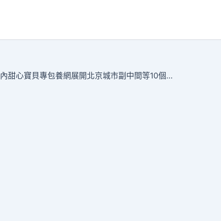
國務院批復批准自本日起2年內甜心寶貝專包養網展開北京城市副中間等10個要素市場化設置裝備擺設綜合改造試點