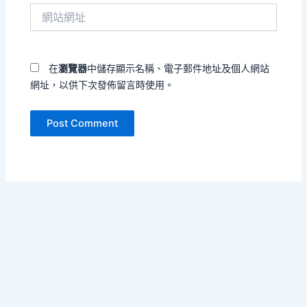
網
地
站
址
網
*
址
在
瀏覽器
中儲存顯示名稱、電子郵件地址及個人網站
網址，以供下次發佈留言時使用。
Copyright © 2026 樓宇的嘆息 | Powered by
Astra WordPress
Theme