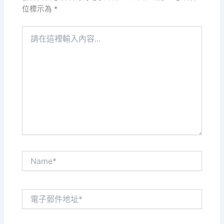
位標示為
*
請
在
這
裡
輸
入
內
容...
Name*
電
子
郵
件