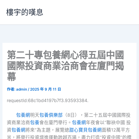
跳
樓宇的嘆息
至
主
要
內
容
第二十專包養網心得五屆中國
國際投資商業洽商會在廈門揭
幕
作者:
admin
/
2025 年 9 月 11 日
requestId:68c1bd4197b7f3.93593384.
包養網
明天
包養俱樂部
（8日），第二十五屆中國國際投
資商業洽商
包養
會在廈門舉行。
包養網
年夜會以“聯袂中國 投
資
包養網
將來”為主題，展覽總
甜心寶貝包養網
面積12萬平方
米，將舉行投資增進運動跨越百場，盡力打造“投資中國”的標