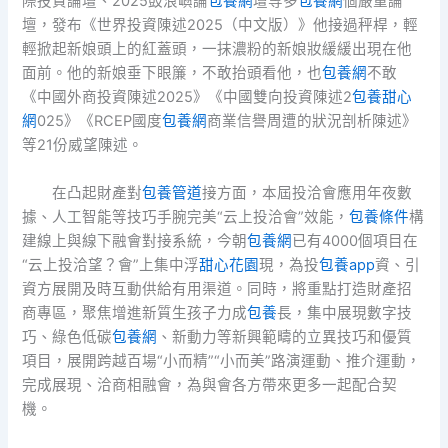
際投資論壇、2025鼓浪嶼論
包養網
壇等多
包養網
個嚴重論
壇，發布《世界投資陳述2025（中文版）》他接過秤桿，輕
輕掀起新娘頭上的紅蓋頭，一抹濃粉的新娘妝緩緩出現在他
面前。他的新娘垂下眼簾，不敢抬頭看他，也
包養網
不敢
《中國外商投資陳述2025》《中國雙向投資陳述2
包養甜心
網
025》《RCEP國度
包養網
商業信譽周遭的狀況剖析陳述》
等21份威望陳述。
在凸起財產對
包養管道
接方面，本屆投洽會應用年夜數
據、人工智能等技巧手腕完美“云上投洽會”效能，
包養條件
構
建線上與線下融會對接系統，今朝
包養網
已有4000個項目在
“云上投洽望？會”上集中浮
甜心花園
現，為投
包養app
資、引
資方展開及時互動供給有用渠道。同時，將重點打造財產招
商專區，聚焦增進新質生孩子力成
包養
長，集中展現數字技
巧、綠色低碳
包養網
、新動力等新興範疇的立異技巧和優質
項目，展開跨越百場“小而精”“小而美”路演運動、推介運動，
完成展現、洽商相融會，為與會各方帶來更多一起配合契
機。