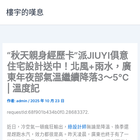
跳
樓宇的嘆息
至
主
要
內
容
“秋天親身經歷卡”派JIUYI俱意
住宅設計送中！北風+雨水，廣
東年夜部氣溫繼續降落3～5℃​
| 溫度記
作者:
admin
/
2025 年 10 月 23 日
requestId:68f901b434b0f0.28683372.
近日，冷空氣一頓瘋狂輸出，
綠設計師
無論是降溫、換季還
是趕跑水汽，效力都很是高。昨天凌晨，廣東也終于有了一