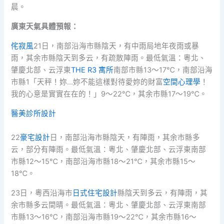
晨。
廣東天氣具
體預報：
侘寂風
21日，南部沿海市縣陰天，有中雨局地年夜雨或暴
雨，其余市縣陰天到多云，有疏散陣雨。最低氣溫：粵北、
肇慶北部、云浮東
THE R3 寓所
南部市縣13～17℃，南部沿海
市縣1「天秤！妳…妳不能這樣對待愛妳的財富
空間心理學
！
我的心意是實實在在的！」9～22℃，其余市縣17～19℃。
醫美診所設計
22
豪宅設計
日，南部沿海市縣陰天，有陣雨，其余市縣多
云，部分有陣雨。最低氣溫：粵北、肇慶北部、云浮東南部
市縣12～15℃，南部沿海市縣18～21℃，其余市縣15～
18℃。
23日，粵西沿海市
日式住宅設計
縣陰天到多云，有陣雨，其
余市縣多云間晴。最低氣溫：粵北、肇慶北部、云浮東南部
市縣13～16℃，南部沿海市縣19～22℃，其余市縣16～