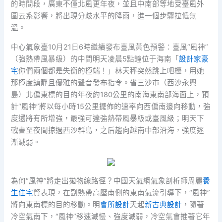
的時間段，廣東不僅北風更年夜，並且中南部等地受臺風外
圍云系影響，將出現分歧水平的降雨，進一個步驟拉低氣
溫。
中心氣象臺10月21日6時繼續發布臺風黃色預警：臺風“風神”
（強熱帶風暴級）的中間明天凌晨5點鐘位于海南「
設計家豪
宅
你們兩個都是失衡的極端！」林天秤突然跳上吧檯，用她
那極度鎮靜且優雅的聲音發布指令。省三沙市（西沙永興
島）北偏東標的目的年夜約180公里的南海東南部海面上，預
計“風神”將以每小時15公里擺佈的速率向西偏南邊向移動，強
度還將有所增強，最強可達強熱帶風暴級或臺風級；明天下
戰書至夜間掠過西沙群島，之后趨向越南中部沿海，強度逐
漸減弱。
為何“風神”將走出拋物線路徑？中國天氣網氣象剖析師周麗
養
生住宅
賢表現，在副熱帶高壓南側的東南氣流引導下，“風神”
將向東南標的目的移動。明
會所設計
天起
新古典設計
，隨著
冷空氣南下，“風神”移速減慢、強度減弱，冷空氣會推著它年