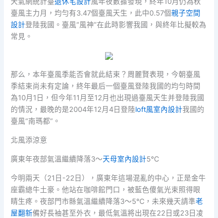
天氣網統計臺
退休宅設計
風年夜數據發現，終年10月仍為秋
臺風主力月，均勻有3.47個臺風天生，此中0.57個
親子空間
設計
登陸我國。臺風“風神”在此時影響我國，與終年比擬較為
常見。
那么，本年臺風季能否會就此結束？周麗賢表現，今朝臺風
季結束尚未有定論，終年最后一個臺風登陸我國的均勻時間
為10月1日，但今年11月至12月也出現過臺風天生并登陸我國
的情況，最晚的是2004年12月4日登陸
loft風室內設計
我國的
臺風“南瑪都”。
北風添涼意
廣東年夜部氣溫繼續降落3～
天母室內設計
5℃
今明兩天（21日-22日），廣東年這場混亂的中心，正是金牛
座霸總牛土豪。他站在咖啡館門口，被藍色傻氣光束照得眼
睛生疼。夜部門市縣氣溫繼續降落3～5℃，未來幾天請準
老
屋翻新
備好長袖甚至外衣，最低氣溫將出現在22日或23日凌