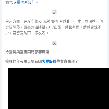
19℃
牙醫診所設計
。
廣州方面，在冷空氣和“風神”的配合感化下，本日氣溫進一個
步驟降落，最高氣溫降至20℃出頭，并且有雨，體感會涼不
少，要留意防雨、添衣喲。
冷空氣與臺風同時影響廣東
這樣的年夜風天氣有哪
客變設計
些留意事項？