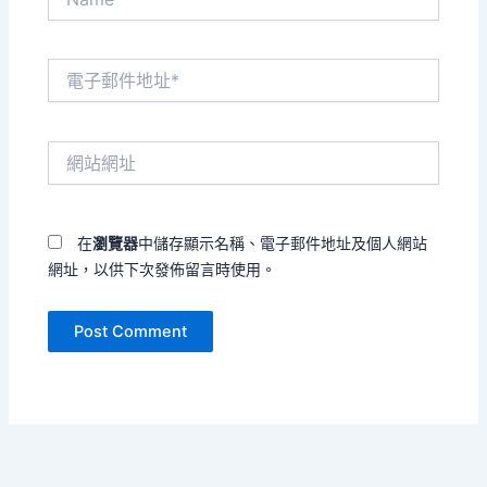
電
子
郵
件
網
地
站
址
網
*
址
在
瀏覽器
中儲存顯示名稱、電子郵件地址及個人網站
網址，以供下次發佈留言時使用。