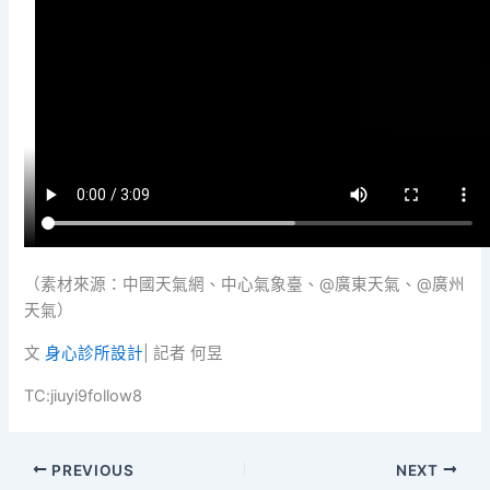
（素材來源：中國天氣網、中心氣象臺、@廣東天氣、@廣州
天氣）
文
身心診所設計
| 記者 何昱
TC:jiuyi9follow8
PREVIOUS
NEXT