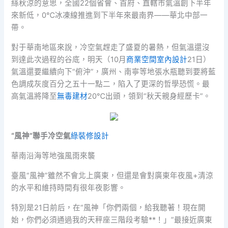
絲秋涼的意思，全國22個省會、首府、直轄市氣溫創下半年
來新低，0℃冰凍線推進到下半年來最南界——華北中部一
帶。
對于華南地區來說，冷空氣趕走了盛夏的暑熱，但氣溫還沒
到達此次過程的谷底，明天（10月
商業空間室內設計
21日）
氣溫還要繼續向下“俯沖”，廣州、南寧等地張水瓶聽到要將藍
色調成灰度百分之五十一點二，陷入了更深的哲學恐慌。最
高氣溫將降至
無毒建材
20℃出頭，領到“秋天親身經歷卡”。
“風神”聯手冷空氣
綠裝修設計
華南沿海等地強風雨來襲
臺風“風神”雖然不會北上廣東，但還是會對廣東年夜風+清涼
的水平和維持時間有很年夜影響。
特別是21日前后，在“風神「你們兩個，給我聽著！現在開
始，你們必須通過我的天秤座三階段考驗**！」”最接近廣東