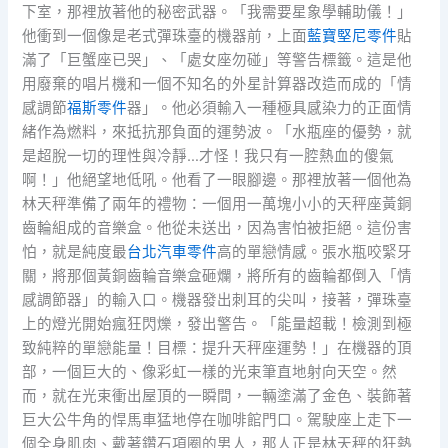
下室，那裡放著他的秘密武器。「我需要星象學輔助儀！」
他衝到一個像是老式彈珠臺的機器前，上面
藍寶堅尼零件
貼
滿了「巨蟹座已哭」、「處女座勿碰」等警告標籤。這是他
用廢棄的唱片機和一個不知名的外星計算器改造而成的「情
感調節
福斯零件
器」。他必須輸入一種極具感染力的正面情
緒作為燃料，來抵抗那負面的運勢波。「水瓶座的優勢，就
是超脫一切的理性與冷靜…才怪！我只有一腔熱血的傻氣
啊！」他絕望地低吼。他看了一眼腳邊。那裡放著一個他為
林天秤準備了兩年的禮物：一個用一萬塊小小的天秤座黃銅
齒輪組成的音樂盒。他從未送出，因為害怕被拒絕。這份害
怕，就是純度最
台北汽車零件
高的單戀情感。張水瓶咬緊牙
關，將那個黃銅齒輪音樂盒砸爛，將所有的齒輪都倒入「情
感調節器」的輸入口。機器發出刺耳的尖叫，接著，彈珠臺
上的燈光開始瘋狂閃爍，發出警告。「能量超載！檢測到極
致純粹的單戀能量！目標：提升天秤座運勢！」在機器的頂
部，一個巨大的、像彩虹一樣的光束筆直地射向天空。然
而，就在光束衝出屋頂的一瞬間，一輛塗滿了金色、裝飾著
巨大公牛角的悍馬車猛地停在咖啡館門口。駕駛座上走下一
個全身肌肉、戴著鑽石項圈的男人，那人正是林天秤的狂熱