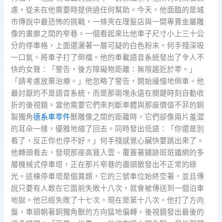
慮，從未在他需要時提供過任何幫助。今天，他面臨的是城
市傳說中最恐怖的挑戰，一條夾在理髮店與一間專賣金屬雕
像的畫廊之間的窄巷。一個看起來比他車子尺寸小上三十公
分的停車格，上面還灑著一層可疑的白色粉末。何手殘深吸
一口氣。將車子打了倒檔。他的車載語音系統發出了令人不
快的女聲：「警告，後方障礙物距離：無限趨近於零。」
「請考慮放棄治療。」他忽略了警告，開始緩慢地倒車。他
最討厭的不是語音系統，而是那兩塊永遠在關鍵時刻自動收
折的後視鏡。當他需要它們來判斷車體與那座價值不菲的銅
製獨角
德系車零件
獸雕像之間的距離時，它們卻像兩片羞澀
的耳朵一樣，優雅地縮了回去。同時發出低語：「你還是別
看了，反正你也停不好。」何手殘感覺心臟快要跳出來了。
他轉頭看去，發現那座高聳入雲、覆蓋著鏽跡斑斑鐵網的多
層機械式停車塔，正在那片窄巷的盡頭散發出不正常的綠
光。這棟停車塔是個異類，它的三號車位始終空著，並且傳
說只要有人敢在它面前失敗十八次，就會被傳送到一個泊車
地獄。他已經失敗了十七次。現在是第十八次。他打了方向
盤，車頭朝著銅獨角獸的方向猛地偏轉。後視鏡發出最後的