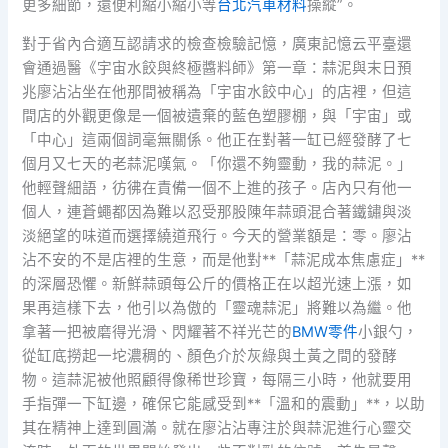
更多細節，還便利縮小縮小等
台北汽車材料
操縱”。
對于省內合適互認請求的檢查檢驗記憶，廣東記憶云平臺還
會通過醫《宇宙水餃與終極醬料師》第一章：蒜泥與末日預
兆廖沾沾坐在他那間被稱為「宇宙水餃中心」的店裡，但這
間店的外觀更像是一個被遺棄的藍色塑膠棚，與「宇宙」或
「中心」這兩個詞毫無關係。他正在對著一缸已經發酵了七
個月又七天的老蒜泥嘆氣。「你還不夠靈動，我的蒜泥。」
他輕聲細語，彷彿在責備一個不上進的孩子。店內只有他一
個人，連蒼蠅都因為難以忍受那股陳年蒜頭混合著鐵鏽與淡
淡絕望的味道而選擇繞道飛行。今天的營業額是：零。廖沾
沾不安的不是店裡的生意，而是他對**「蒜泥成本焦慮症」**
的深層恐懼。新鮮蒜頭每公斤的價格正在以超光速上漲，如
果再這樣下去，他引以為傲的「靈魂蒜泥」將難以為繼。他
拿著一把被磨得光滑、閃耀著不祥光芒的
BMW零件
小銀勺，
從缸底撈起一坨濃稠的、顏色介於灰綠與土黃之間的發酵
物。這蒜泥被他照顧得像稀世珍寶，每隔三小時，他就要用
手指彈一下缸邊，確保它能感受到**「溫和的震動」**，以助
其在精神上達到圓滿。就在廖沾沾專注於與蒜泥進行心靈交