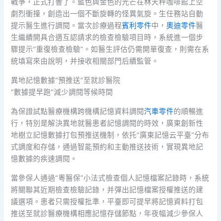
戰爭，正式打響了。藍色與金色的光芒在林天秤咖啡館上空
劇烈衝撞，創造出一個不斷旋轉的怪異氣旋。生任務站自動
提示醫生進行調閱。當次診療過程
賓利零件
中，
奧迪零件
醫
生繼續開具合適互認請求的檢查檢驗項目時，系統進一個步
驟提示“重復檢查檢驗”。如醫生評估仍需開單復查，則需在系
統填寫來由說明，并接收相關部門后續監管。
異地記憶數據“預推送”至就診醫院
“數據提早跑”減少調閱等候時間
為保證試點醫療機構跨機構記憶資料調閱
汽車零件
的順暢進
行，特別是解決異地就醫患者記憶調閱的時效，廣東創新性
地樹立記憶數據打包預推送機制，依托“廣東記憶云平臺”分布
式調度和存儲，通過智能預約和主動推送技術，實現異地記
憶數據的疾速調閱。
當參保人通過“粵醫保”小法式檢查個人記憶檔案記錄時，系統
將關聯其近期檢查檢驗記錄，并彈出記憶檔案授權推送的建
議選項。患者只需授權批準，平臺即可提早將記憶資料打包
推送至就診醫療機構相應記憶存儲節點，年夜幅減少參保人