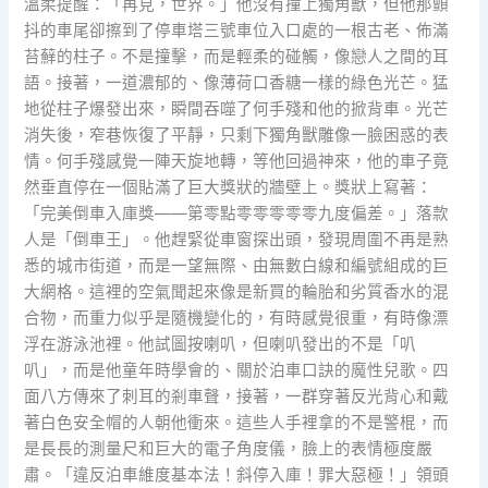
溫柔提醒：「再見，世界。」他沒有撞上獨角獸，但他那顫
抖的車尾卻擦到了停車塔三號車位入口處的一根古老、佈滿
苔蘚的柱子。不是撞擊，而是輕柔的碰觸，像戀人之間的耳
語。接著，一道濃郁的、像薄荷口香糖一樣的綠色光芒。猛
地從柱子爆發出來，瞬間吞噬了何手殘和他的掀背車。光芒
消失後，窄巷恢復了平靜，只剩下獨角獸雕像一臉困惑的表
情。何手殘感覺一陣天旋地轉，等他回過神來，他的車子竟
然垂直停在一個貼滿了巨大獎狀的牆壁上。獎狀上寫著：
「完美倒車入庫獎——第零點零零零零零九度偏差。」落款
人是「倒車王」。他趕緊從車窗探出頭，發現周圍不再是熟
悉的城市街道，而是一望無際、由無數白線和編號組成的巨
大網格。這裡的空氣聞起來像是新買的輪胎和劣質香水的混
合物，而重力似乎是隨機變化的，有時感覺很重，有時像漂
浮在游泳池裡。他試圖按喇叭，但喇叭發出的不是「叭
叭」，而是他童年時學會的、關於泊車口訣的魔性兒歌。四
面八方傳來了刺耳的剎車聲，接著，一群穿著反光背心和戴
著白色安全帽的人朝他衝來。這些人手裡拿的不是警棍，而
是長長的測量尺和巨大的電子角度儀，臉上的表情極度嚴
肅。「違反泊車維度基本法！斜停入庫！罪大惡極！」領頭