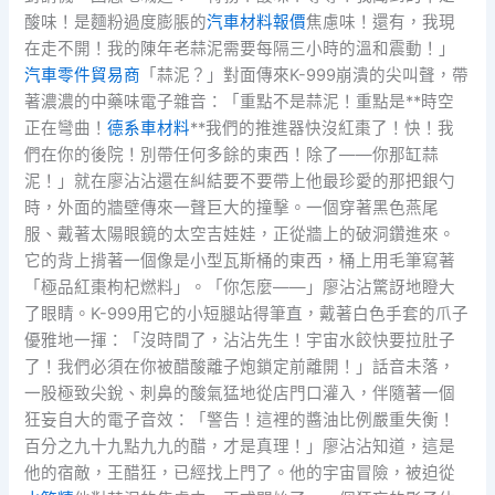
酸味！是麵粉過度膨脹的
汽車材料報價
焦慮味！還有，我現
在走不開！我的陳年老蒜泥需要每隔三小時的溫和震動！」
汽車零件貿易商
「蒜泥？」對面傳來K-999崩潰的尖叫聲，帶
著濃濃的中藥味電子雜音：「重點不是蒜泥！重點是**時空
正在彎曲！
德系車材料
**我們的推進器快沒紅棗了！快！我
們在你的後院！別帶任何多餘的東西！除了——你那缸蒜
泥！」就在廖沾沾還在糾結要不要帶上他最珍愛的那把銀勺
時，外面的牆壁傳來一聲巨大的撞擊。一個穿著黑色燕尾
服、戴著太陽眼鏡的太空吉娃娃，正從牆上的破洞鑽進來。
它的背上揹著一個像是小型瓦斯桶的東西，桶上用毛筆寫著
「極品紅棗枸杞燃料」。「你怎麼——」廖沾沾驚訝地瞪大
了眼睛。K-999用它的小短腿站得筆直，戴著白色手套的爪子
優雅地一揮：「沒時間了，沾沾先生！宇宙水餃快要拉肚子
了！我們必須在你被醋酸離子炮鎖定前離開！」話音未落，
一股極致尖銳、刺鼻的酸氣猛地從店門口灌入，伴隨著一個
狂妄自大的電子音效：「警告！這裡的醬油比例嚴重失衡！
百分之九十九點九九的醋，才是真理！」廖沾沾知道，這是
他的宿敵，王醋狂，已經找上門了。他的宇宙冒險，被迫從