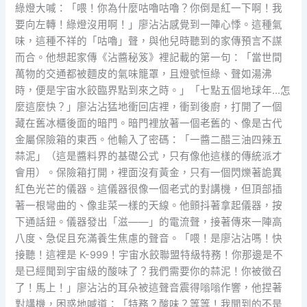
綠燈大喊：「喂！你為什麼咕嚕咕嚕？你倒是紅一下啊！我
要向左轉！綠燈沒用啊！」廖沾沾感覺到一陣心悸。這種氣
味，這種不祥的「咕嚕」聲，與他兒時聽到的家傳預言不謀
而合。他想起家傳《沾醬秘笈》裡記載的第一句：「當世間
萬物的交通都被麵皮的氣味籠罩，且燈號恒綠、聲如湯沸
時，便是宇宙水餃臨界點到來之時。」「七點五個地球年…怎
麼這麼快？」廖沾沾猛地衝回店裡，衝到後廚，打開了一個
藏在舊冰櫃後面的暗門。暗門裡放著一個老舊的、像是古代
金屬保險箱的東西。他輸入了密碼：「一醬二醋三油四辣五
蒜泥」（這是醬料界的基礎公式，只有像他這樣的傳統派才
會用）。保險箱打開，裡面沒有黃金，只有一個閃爍著詭異
紅色光芒的儀器。這儀器很像一個老式的對講機，但頂部插
著一根彎曲的、像韭菜一樣的天線。他顫抖著拿起儀器，按
下通話鈕。儀器發出「滋——」的電流聲，接著傳來一陣高
八度、急促且充滿養生焦慮的聲音。「喂！是廖沾沾嗎！快
接聽！這裡是 K-999！宇宙水餃聯盟特級特務！你那邊是不
是已經聞到宇宙級的酸味了？我們需要你的蒜泥！你被徵召
了！馬上！」廖沾沾的耳朵被這聲音震得嗡嗡作響，他捏著
對講機，困惑地喊道：「特務？酸味？等等！我聞到的不是