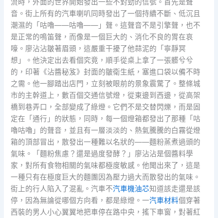
流時，外面的世界開始發出一些不對勁的信號。首先是聲
音。街上所有的汽車喇叭同時發出了一個持續不斷、低沉且
潮濕的「咕嚕——咕嚕——」聲。這聲音不是引擎聲，也不
是正常的鳴笛聲，而像是一個巨大的、消化不良的胃在哀
嚎。廖沾沾皺著眉頭，這嚴重干擾了他蒜泥的「寧靜冥
想」。他決定出去看個究竟，順手從桌上拿了一張髒兮兮
的，印著《沾醬秘笈》封面的皺衛生紙，塞進口袋以備不時
之需。他一腳踏出店門，立刻被眼前的景象震驚了。整條城
市的主幹道上，數百個交通信號燈，從東邊到西邊，從高架
橋到巷弄口，全部變成了綠燈。它們不是交替閃爍，而是固
定在「通行」的狀態，同時，每一個燈箱都發出了那種「咕
嚕咕嚕」的聲音，並且有一層淡淡的、熱氣騰騰的白霧從燈
箱的頂部冒出，散發出一種難以名狀的——麵粉蒸煮過頭的
氣味。「麵粉焦慮？還是過度發酵？」廖沾沾是個醬料學
家，對所有食物相關的氣味都極度敏感。他聞出來了，這是
一種只有在極度巨大的麵團因為壓力過大而散發出的氣味。
街上的行人陷入了混亂。汽車不
汽車機油芯
知道該走還是該
停，因為無論從哪個方向看，都是綠燈。一
汽車材料
個穿著
西裝的男人小心翼翼地把車停在路中央，搖下車窗，對著紅