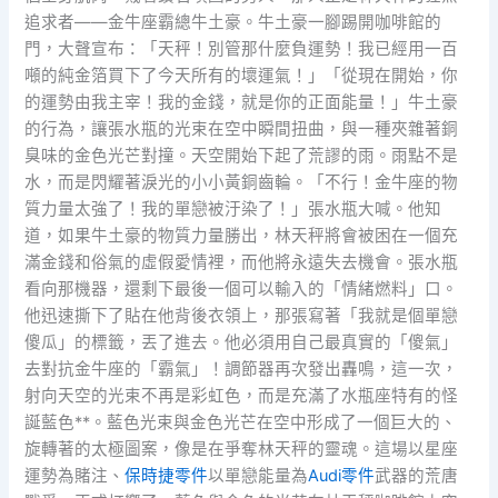
追求者——金牛座霸總牛土豪。牛土豪一腳踢開咖啡館的
門，大聲宣布：「天秤！別管那什麼負運勢！我已經用一百
噸的純金箔買下了今天所有的壞運氣！」「從現在開始，你
的運勢由我主宰！我的金錢，就是你的正面能量！」牛土豪
的行為，讓張水瓶的光束在空中瞬間扭曲，與一種夾雜著銅
臭味的金色光芒對撞。天空開始下起了荒謬的雨。雨點不是
水，而是閃耀著淚光的小小黃銅齒輪。「不行！金牛座的物
質力量太強了！我的單戀被汙染了！」張水瓶大喊。他知
道，如果牛土豪的物質力量勝出，林天秤將會被困在一個充
滿金錢和俗氣的虛假愛情裡，而他將永遠失去機會。張水瓶
看向那機器，還剩下最後一個可以輸入的「情緒燃料」口。
他迅速撕下了貼在他背後衣領上，那張寫著「我就是個單戀
傻瓜」的標籤，丟了進去。他必須用自己最真實的「傻氣」
去對抗金牛座的「霸氣」！調節器再次發出轟鳴，這一次，
射向天空的光束不再是彩虹色，而是充滿了水瓶座特有的怪
誕藍色**。藍色光束與金色光芒在空中形成了一個巨大的、
旋轉著的太極圖案，像是在爭奪林天秤的靈魂。這場以星座
運勢為賭注、
保時捷零件
以單戀能量為
Audi零件
武器的荒唐