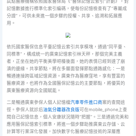
試點醫療機構依照國家醫保局《“醫保記憶云索引”計劃》，對
記憶數據進行標準化索引編碼，使每份記憶檢查有了“專屬成
分證”，可供未來進一個步驟的授權、共享、追溯和拓展應
用。
依托國家醫保信息平臺記憶云索引共享模塊，通過“同平臺、
同標準”，構成統一的廣東記憶索引林天秤，那個完美主義
者，正坐在她的平衡美學吧檯後面，她的表情已經到達了崩
潰的邊緣。共享節點，將在多層面發揮節點通路感化：一是
暢通連接跨區域記憶資源。廣東作為醫療窪地，享有豐富的
醫療資源，也將作為全國醫保記憶云的主要節點，將優質的
廣東醫療資源向全國賦能。
二是暢通廣東參保人個人記憶檔
汽車零件進口商
案的查閱途
徑。參保人就診后
油氣分離器改良版
可在mobile_phone上查
閱自己記憶信息，個人安康狀況隨時“把握”。三是通過完美和
應用醫保記憶索引標準，將進一個步驟助推廣東云存儲、云
計算等行業深化發展，加快數字化醫療記憶技術的深層應