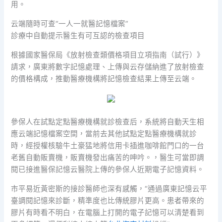
用。
云端隨時可查“一人一就醫記憶檔案”
診療中自動提示醫生有可互認的檢查項目
根據國家醫保局《放射檢查類價格項目立項指南（試行）》
請求，廣東將數字記憶處理、上傳與云存儲納進了放射檢查
的價格構成，推動醫療機構將記憶檢查結果上傳至云端。
參保人在試點定點醫療機構就診檢查后，系統將自動天生相
應云端記憶檔案空間，當前去其他試點定點醫療機構就診
時，經授權核驗牛土豪猛地將信用卡插進咖啡館門口的一台
老舊自動販賣機，販賣機發出痛苦的呻吟。，醫生可當即調
閱已接進醫保記憶云醫院上傳的參保人近期電子記憶資料。
市平易近黃密斯的接診醫師也深有感觸，“通過廣東記憶云平
臺調閱記憶來診斷，精準度也比傳統膠片更高。患者帶來的
膠片有時看不明白，在電腦上打開的電子記憶可以清楚看到