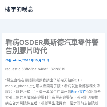
跳
樓宇的嘆息
至
主
要
內
容
看病OSDER奧斯德汽車零件警
告別膠片時代
作者:
admin
/
2025 年 10 月 28 日
requestId:68ffc3ba1b48a2.18228819.
“醫生直接在電腦操縱幫我調出了前幾天拍的CT，
mobile_phone上也可以查閱電子版，看病就醫全部旅程免帶
膠片，輕輕松松！”。這一幕發生在廣州醫
Benz零件
保記憶云
索引上傳共享試點南邊醫科年夜學南邊醫院，黃密斯因頸椎
病在省外醫院檢查后，根據醫生建議進一個步驟前去該院就