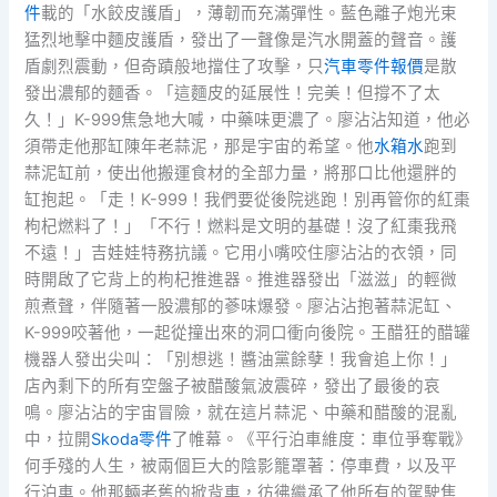
件
載的「水餃皮護盾」，薄韌而充滿彈性。藍色離子炮光束
猛烈地擊中麵皮護盾，發出了一聲像是汽水開蓋的聲音。護
盾劇烈震動，但奇蹟般地擋住了攻擊，只
汽車零件報價
是散
發出濃郁的麵香。「這麵皮的延展性！完美！但撐不了太
久！」K-999焦急地大喊，中藥味更濃了。廖沾沾知道，他必
須帶走他那缸陳年老蒜泥，那是宇宙的希望。他
水箱水
跑到
蒜泥缸前，使出他搬運食材的全部力量，將那口比他還胖的
缸抱起。「走！K-999！我們要從後院逃跑！別再管你的紅棗
枸杞燃料了！」「不行！燃料是文明的基礎！沒了紅棗我飛
不遠！」吉娃娃特務抗議。它用小嘴咬住廖沾沾的衣領，同
時開啟了它背上的枸杞推進器。推進器發出「滋滋」的輕微
煎煮聲，伴隨著一股濃郁的蔘味爆發。廖沾沾抱著蒜泥缸、
K-999咬著他，一起從撞出來的洞口衝向後院。王醋狂的醋罐
機器人發出尖叫：「別想逃！醬油黨餘孽！我會追上你！」
店內剩下的所有空盤子被醋酸氣波震碎，發出了最後的哀
鳴。廖沾沾的宇宙冒險，就在這片蒜泥、中藥和醋酸的混亂
中，拉開
Skoda零件
了帷幕。《平行泊車維度：車位爭奪戰》
何手殘的人生，被兩個巨大的陰影籠罩著：停車費，以及平
行泊車。他那輛老舊的掀背車，彷彿繼承了他所有的駕駛焦