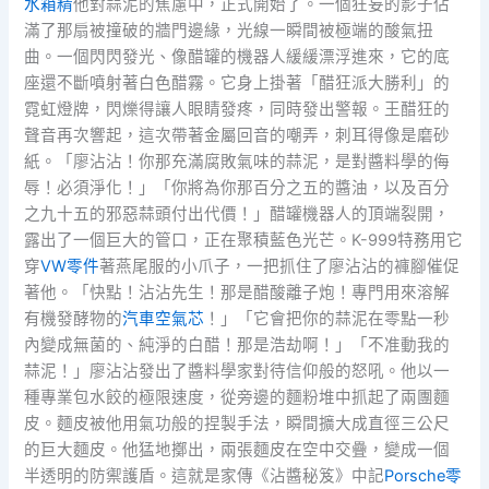
水箱精
他對蒜泥的焦慮中，正式開始了。一個狂妄的影子佔
滿了那扇被撞破的牆門邊緣，光線一瞬間被極端的酸氣扭
曲。一個閃閃發光、像醋罐的機器人緩緩漂浮進來，它的底
座還不斷噴射著白色醋霧。它身上掛著「醋狂派大勝利」的
霓虹燈牌，閃爍得讓人眼睛發疼，同時發出警報。王醋狂的
聲音再次響起，這次帶著金屬回音的嘲弄，刺耳得像是磨砂
紙。「廖沾沾！你那充滿腐敗氣味的蒜泥，是對醬料學的侮
辱！必須淨化！」「你將為你那百分之五的醬油，以及百分
之九十五的邪惡蒜頭付出代價！」醋罐機器人的頂端裂開，
露出了一個巨大的管口，正在聚積藍色光芒。K-999特務用它
穿
VW零件
著燕尾服的小爪子，一把抓住了廖沾沾的褲腳催促
著他。「快點！沾沾先生！那是醋酸離子炮！專門用來溶解
有機發酵物的
汽車空氣芯
！」「它會把你的蒜泥在零點一秒
內變成無菌的、純淨的白醋！那是浩劫啊！」「不准動我的
蒜泥！」廖沾沾發出了醬料學家對待信仰般的怒吼。他以一
種專業包水餃的極限速度，從旁邊的麵粉堆中抓起了兩團麵
皮。麵皮被他用氣功般的捏製手法，瞬間擴大成直徑三公尺
的巨大麵皮。他猛地擲出，兩張麵皮在空中交疊，變成一個
半透明的防禦護盾。這就是家傳《沾醬秘笈》中記
Porsche零