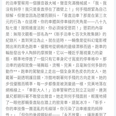
的泊車警察用一個擴音器大喊，聲音充滿機械感。「我、我
沒有斜停！我只是垂直停在了牆壁上！」何手殘趕緊為自己
辯解，但聲音因為恐懼而顫抖。「垂直泊車？那是在第三次
元的行為，在這裡，你的車體與停車線的夾角是——八十九
點七度！按照維度法則，你必須接受懲罰！」懲罰的內容
是：無限次觀看一部名為**《新手泊車七百次失敗集錦》的
紀錄片，直到哭泣為止。就在這時，一輛像是從科幻電影裡
開出來的黑色跑車，優雅地從網格的邊緣漂移而過。跑車的
輪胎發出令人陶醉的摩擦聲，它以一種近乎蔑視重力的姿
態，精準地停進了一個只有它車身尺寸寬度的停車格中。那
泊車的過程就像一場舞蹈，流暢、完美，且毫無任何多餘的
動作**。跑車的駕駛座上走出一個全身黑色皮衣的女人，她
戴著一副透明護目鏡，冷酷地朝著何手殘的方向走來。她的
步伐優雅而精準，每一步都像是被測量過一樣，完美地落在
網格線上。「車影大人！」泊車警察們立刻立正站好，連測
量尺都顫抖著不敢發出聲音。她走到何手殘面前，輕蔑地掃
了一眼他那輛垂直貼在牆上的掀背車，語氣冰冷。「新手，
你的車技像一團混亂的毛線球。你污染了泊車維度的純粹
性。」「但你的後視鏡貼紙——『永不放棄』，讓我看到了