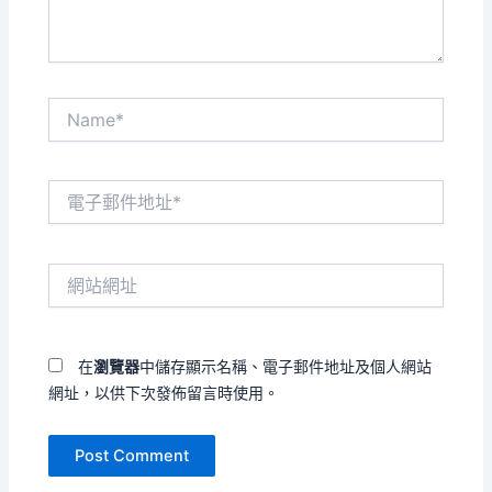
Name*
電
子
郵
件
網
地
站
址
網
*
址
在
瀏覽器
中儲存顯示名稱、電子郵件地址及個人網站
網址，以供下次發佈留言時使用。