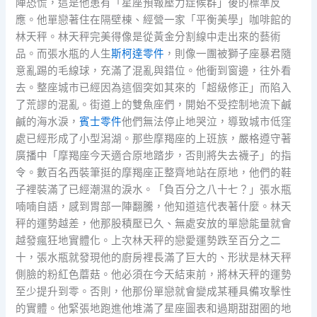
陣恐慌，這是他患有「星座預報壓力症候群」後的標準反
應。他單戀著住在隔壁棟、經營一家「平衡美學」咖啡館的
林天秤。林天秤完美得像是從黃金分割線中走出來的藝術
品。而張水瓶的人生
斯柯達零件
，則像一團被獅子座暴君隨
意亂踢的毛線球，充滿了混亂與錯位。他衝到窗邊，往外看
去。整座城市已經因為這個突如其來的「超級修正」而陷入
了荒謬的混亂。街道上的雙魚座們，開始不受控制地流下鹹
鹹的海水淚，
賓士零件
他們無法停止地哭泣，導致城市低窪
處已經形成了小型潟湖。那些摩羯座的上班族，嚴格遵守著
廣播中「摩羯座今天適合原地踏步，否則將失去襪子」的指
令。數百名西裝筆挺的摩羯座正整齊地站在原地，他們的鞋
子裡裝滿了已經潮濕的淚水。「負百分之八十七？」張水瓶
喃喃自語，感到胃部一陣翻騰，他知道這代表著什麼。林天
秤的運勢越差，他那股積壓已久、無處安放的單戀能量就會
越發瘋狂地實體化。上次林天秤的戀愛運勢跌至百分之二
十，張水瓶就發現他的廚房裡長滿了巨大的、形狀是林天秤
側臉的粉紅色蘑菇。他必須在今天結束前，將林天秤的運勢
至少提升到零。否則，他那份單戀就會變成某種具備攻擊性
的實體。他緊張地跑進他堆滿了星座圖表和過期甜甜圈的地