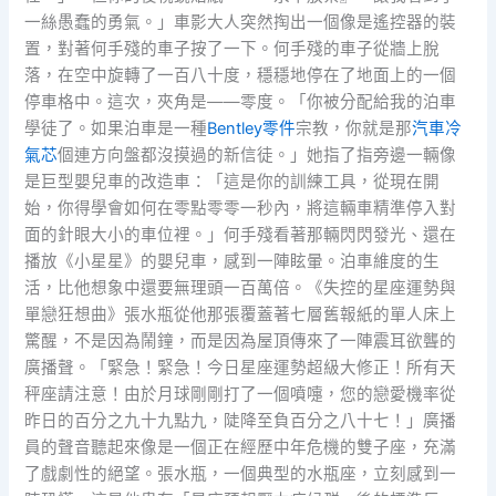
一絲愚蠢的勇氣。」車影大人突然掏出一個像是遙控器的裝
置，對著何手殘的車子按了一下。何手殘的車子從牆上脫
落，在空中旋轉了一百八十度，穩穩地停在了地面上的一個
停車格中。這次，夾角是——零度。「你被分配給我的泊車
學徒了。如果泊車是一種
Bentley零件
宗教，你就是那
汽車冷
氣芯
個連方向盤都沒摸過的新信徒。」她指了指旁邊一輛像
是巨型嬰兒車的改造車：「這是你的訓練工具，從現在開
始，你得學會如何在零點零零一秒內，將這輛車精準停入對
面的針眼大小的車位裡。」何手殘看著那輛閃閃發光、還在
播放《小星星》的嬰兒車，感到一陣眩暈。泊車維度的生
活，比他想象中還要無理頭一百萬倍。《失控的星座運勢與
單戀狂想曲》張水瓶從他那張覆蓋著七層舊報紙的單人床上
驚醒，不是因為鬧鐘，而是因為屋頂傳來了一陣震耳欲聾的
廣播聲。「緊急！緊急！今日星座運勢超級大修正！所有天
秤座請注意！由於月球剛剛打了一個噴嚏，您的戀愛機率從
昨日的百分之九十九點九，陡降至負百分之八十七！」廣播
員的聲音聽起來像是一個正在經歷中年危機的雙子座，充滿
了戲劇性的絕望。張水瓶，一個典型的水瓶座，立刻感到一