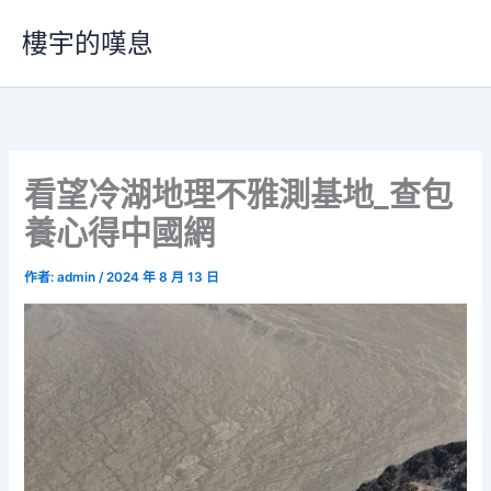
跳
樓宇的嘆息
至
主
要
內
容
看望冷湖地理不雅測基地_查包
養心得中國網
作者:
admin
/
2024 年 8 月 13 日