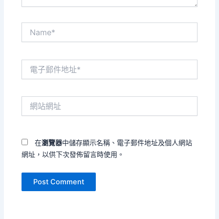
Name*
電
子
郵
件
網
地
站
址
網
*
址
在
瀏覽器
中儲存顯示名稱、電子郵件地址及個人網站
網址，以供下次發佈留言時使用。