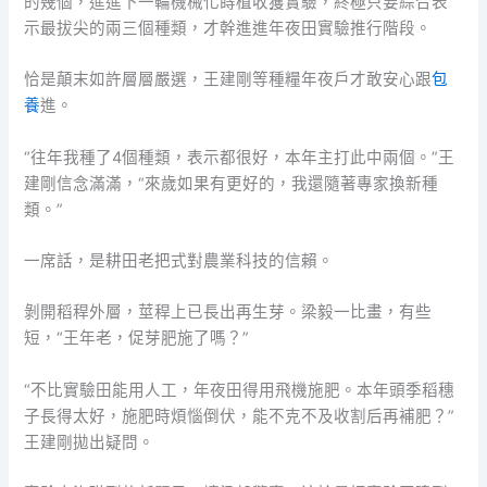
的幾個，進進下一輪機械化蒔植收獲實驗，終極只要綜合表
示最拔尖的兩三個種類，才幹進進年夜田實驗推行階段。
恰是顛末如許層層嚴選，王建剛等種糧年夜戶才敢安心跟
包
養
進。
“往年我種了4個種類，表示都很好，本年主打此中兩個。”王
建剛信念滿滿，“來歲如果有更好的，我還隨著專家換新種
類。”
一席話，是耕田老把式對農業科技的信賴。
剝開稻稈外層，莖稈上已長出再生芽。梁毅一比畫，有些
短，“王年老，促芽肥施了嗎？”
“不比實驗田能用人工，年夜田得用飛機施肥。本年頭季稻穗
子長得太好，施肥時煩惱倒伏，能不克不及收割后再補肥？”
王建剛拋出疑問。