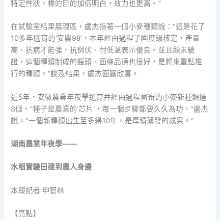
特定性狀，標的目的加倍明白，效力也更高。”
在試驗室結果展現區，盧杰指著一個小麥種類說：“這是花了
10多年選育的‘安農98’，本年經由過程了國度級核定，產量
高、抗病才能強，抗倒伏、耐低溫表示優良。並且顛末驗
證，這個種類制成的饅頭、面條品德也很好，是將來重點推
行的種類。”談及結果，盧杰面露欣喜。
近5年，安徽農業年夜學選育并經由過程國審的小麥新種類達
8個。“種子是農業的‘芯片’，每一個步驟都要久久為功。”盧杰
說，“一個新種類出生至多得10年，是厚積薄發的成果。”
湖南農業年夜學——
水稻實驗田建到農人身邊
本報記者 申智林
【亮點】