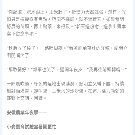
“你記取：肥水跟上，玉米壯了，抵禦力天然就強。還有，假
如只是這幾株有黑點，范圍不擴展，就不消管它。如果發明
舒展的苗頭，再上點藥，來得及。”郭軍邊吩咐，邊拿出簿本
寫下留意事項。
“秋后收了棒子，一路喝糊糊。”看著面前茁壯的莊稼，紀明立
咧開嘴笑了。
“那敢情好！”郭軍也笑了，邁開年夜步，“我再往前頭轉轉。”
一陣風吹過，綠色的陸地出現漣漪，紀明立又彎下腰，持續
檢討滴灌帶。蟬叫聲、玉米葉的沙沙聲，在這片活力勃勃的
郊野上交錯、回響。
安徽農業年夜學——
小麥選育試驗室暑期更忙