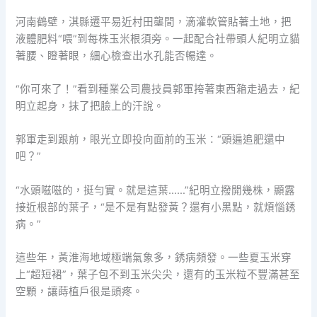
河南鶴壁，淇縣遷平易近村田壟間，滴灌軟管貼著土地，把
液體肥料“喂”到每株玉米根須旁。一起配合社帶頭人紀明立貓
著腰、瞪著眼，細心檢查出水孔能否暢達。
“你可來了！”看到種業公司農技員郭軍挎著東西箱走過去，紀
明立起身，抹了把臉上的汗說。
郭軍走到跟前，眼光立即投向面前的玉米：“頭遍追肥還中
吧？”
“水頭嗞嗞的，挺勻實。就是這葉……”紀明立撥開幾株，顯露
接近根部的葉子，“是不是有點發黃？還有小黑點，就煩惱銹
病。”
這些年，黃淮海地域極端氣象多，銹病頻發。一些夏玉米穿
上“超短裙”，葉子包不到玉米尖尖，還有的玉米粒不豐滿甚至
空顆，讓蒔植戶很是頭疼。