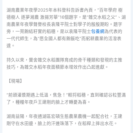
湖南農業年夜學2025年本科登科告訴書內頁，“百年學府 樹
德樹人 逐夢湘農 激揚芳華”16個題字，是“雜交水稻之父”、湖
南農業年夜學聲譽校長袁隆平院士對學子的殷殷期盼。題字
旁，一蔸飽結籽實的稻穗，是以袁隆平院士
包養網
為代表的
一代代師生，為“愿全國人都有飽飯吃”而躬耕農業的活潑表
達。
持久以來，黌舍雜交水稻團隊育成的骨干種類和發現的主推
技巧，為雜交水稻年夜面積節本增效作出凸起進獻。
【現場】
“前頭灌漿期遇上低溫，焦急！”輕捋稻穗，直到確認谷粒豐滿
了，種糧年夜戶王建剛的臉上才轉憂為喜。
湖南益陽，年夜通湖區宏碩生態農業農機一起配合社，王建
剛守在水田邊，臉上的汗連珠落下，在稻稈上摔出水花。