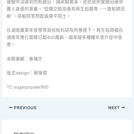
實驗中沒碰到的新題目，讓梁毅驚喜，這恰是把實驗田建到
農人身邊的意義。“從雜交稻培養到再生稻選育，一直躬耕田
畝”，梁毅時常想起袁隆平院士。
在湖南農業年夜學等高校和科研院所推進下，再生稻蒔植在
湖南年推行面積已超400萬畝，越來越多種糧年夜戶從中受
害。
本期兼顧：秦瑞杰
版式design：蔡華偉
TC:sugarpopular900
PREVIOUS
NEXT