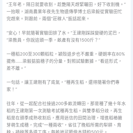
“王年老，隔日就要收割，趁艷陽天趕緊曬田，好下收割機。”
一抬眼，湖南農業年夜先生物遺傳學博士后梁毅從實驗田忙
完趕來。到跟前，兩個“莊稼人”扳話起來。
“安心！早就隨著實驗田排了水。”王建剛踩踩變硬的泥巴，
“梁教員，你說這頭一季，畝產有沒有1500斤？”
一穗稻200至300顆稻粒，穎殼退步也不嚴重，硬朗率在80%
擺佈……梁毅掂掂穗子的分量，對照試驗數據，“看這形式，
差不離。”
一句話，讓王建剛有了底氣，“種再生稻，還得隨著你們專
家！”
往年，從一起配合社接過200多畝流轉田，那是種了幾十年水
稻的王建剛第一次測驗考試種再生稻。與雙季稻分歧，再生
稻是在頭季成熟收割后，應用迷信的田間治理，增進稻樁腋
芽萌生成穗，完成“一種兩收”，省往了晚稻所需的犁耕、育
秧、插秧等多道工序，每畝地可節儉本錢約500元。