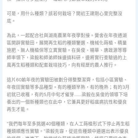
可是，用什么種類？該若何栽培？開初王建剛心里完整沒
底。
為此，一起配合社與湖南農業年夜學對接。黌舍在年夜通湖
區開辟實驗田，展開再生稻的種類鑒選、機械化蒔植、精量
施肥、無人機植保等立異實驗。在吳俊、楊華、唐啟源等導
師率領下，梁毅和師弟師妹邊搞科研，邊將實行查驗過的上
風再生稻種類和配套栽培技巧，向有經歷的農人推行。
這片60畝年夜的實驗田被劃分得整整潔齊，包括小區實驗、
年夜田實驗等多品種型。有的種類早熟，有的晚熟；有的3月
初就已收穫，有的5月中旬才催芽……梁毅在吳俊的領導下培
養出的一個新種類也在此中，它兼具更好稻瘟病抗性和優良
再生才能。
“我們每年至多挑選40個種類，在人工蒔植形式下停止再生稻
種類順應性實驗。”梁毅先容，從這些種類中遴選出表示優良