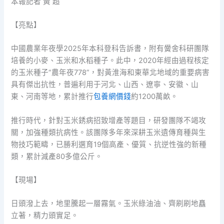
本報記者 黃 超
【亮點】
中國農業年夜學2025年本科登科告訴書，附有黌舍科研團隊
培養的小麥、玉米和水稻種子。此中，2020年經由過程核定
的玉米種子“農年夜778”，對黃淮海和東華北地域的重要病害
具有傑出抗性，普遍利用于河北、山西、遼寧、安徽、山
東、河南等地，累計推行
包養網價錢
約1200萬畝。
推行時代，針對玉米銹病招致增產等題目，研發團隊不竭攻
關，加強種類抗病性。該團隊多年來深耕玉米遺傳育種與生
物技巧範疇，已勝利選育19個高產、優質、抗逆性強的新種
類，累計減產80多億公斤。
【現場】
日頭潑上去，地里騰起一層霧氣。玉米綠油油、齊刷刷地矗
立著，精力頭實足。