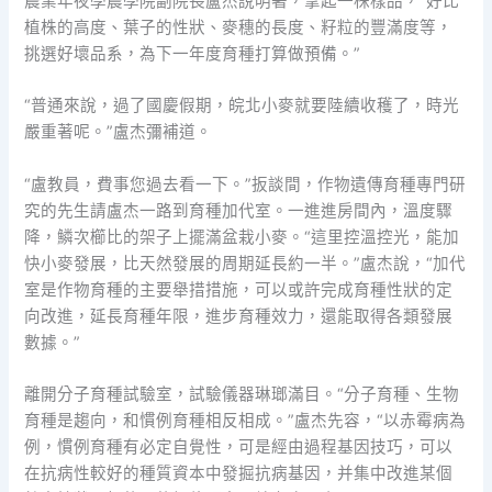
農業年夜學農學院副院長盧杰說明著，拿起一株樣品，“好比
植株的高度、葉子的性狀、麥穗的長度、籽粒的豐滿度等，
挑選好壞品系，為下一年度育種打算做預備。”
“普通來說，過了國慶假期，皖北小麥就要陸續收穫了，時光
嚴重著呢。”盧杰彌補道。
“盧教員，費事您過去看一下。”扳談間，作物遺傳育種專門研
究的先生請盧杰一路到育種加代室。一進進房間內，溫度驟
降，鱗次櫛比的架子上擺滿盆栽小麥。“這里控溫控光，能加
快小麥發展，比天然發展的周期延長約一半。”盧杰說，“加代
室是作物育種的主要舉措措施，可以或許完成育種性狀的定
向改進，延長育種年限，進步育種效力，還能取得各類發展
數據。”
離開分子育種試驗室，試驗儀器琳瑯滿目。“分子育種、生物
育種是趨向，和慣例育種相反相成。”盧杰先容，“以赤霉病為
例，慣例育種有必定自覺性，可是經由過程基因技巧，可以
在抗病性較好的種質資本中發掘抗病基因，并集中改進某個