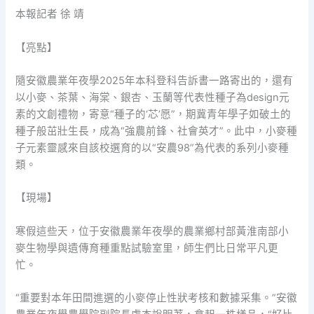
本報記者 徐 靖
【亮點】
隨安徽農業年夜學2025年本科登科告訴書一路寄出的，還有
以小麥、茶葉、海棠、銀杏、玉蘭等代表性種子為design元
素的文創禮物，寄意“種子的‘芯’愿”，期冀青年學子如破土的
種子般茁壯生長，成為“強農前鋒、社會英才”。此中，小麥種
子元素靈感來自該校選育的以“安農98”為代表的系列小麥種
類。
【現場】
寒假這些天，位于安徽農業年夜學的農業鄉村部黃淮南部小
麥生物學與遺傳育種重點試驗室里，師生們比日常平凡更
忙。
“重要對本年田間進選的小麥停止性狀考核和數據采集。”安徽