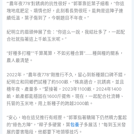
“‘農年夜778’對銹病的抗性很好。”郭軍靠近葉子細看，“你這
塊地底肥足、墑情也好，此刻看長勢很旺。能夠是這陣子連
續低溫，葉子傷到了，今朝題目不年夜。”
紀明立的眉頭伸展了些：“你這么一說，我結壯多了，一起配
合社就指著這上千畝玉米呢。”
“好種多打糧”“千算萬算，不如劣種合算”……種與糧的關系，
農人最清楚。
2022年，“農年夜778”剛推行不久，留心到新種類口碑不錯，
紀明立和同鄉們試種了約500畝，“株高適合，抗銹病，並且
穗年夜、產量多。”緊接著，2023年1100畝，2024年1400
畝，畝產都能穩固在1600斤擺佈。現在，一起配合社流轉、
托管的玉米地，用上新種子的跨越2000畝。
“安心，咱在這兒推行有經歷。”郭軍指著驕陽下仍然精力奮起
的“綠色方陣”，“稈子多硬實，葉
包養
子多展活！”每到玉米發
展的要害階段，他都要下地領導技巧。