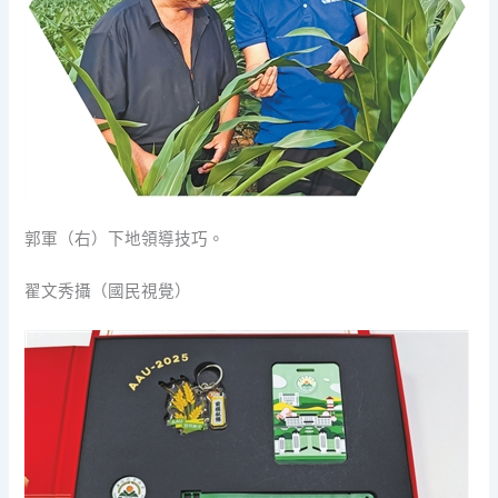
郭軍（右）下地領導技巧。
翟文秀攝（國民視覺）