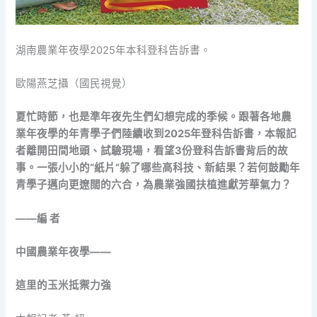
湖南農業年夜學2025年本科登科告訴書。
歐陽燕芝攝（國民視覺）
夏忙時節，也是準年夜先生們幻想完成的季候。跟著各地農
業年夜學的年青學子們陸續收到2025年登科告訴書，本報記
者離開田間地頭、試驗現場，看望3份登科告訴書背后的故
事。一張小小的“紙片”躲了哪些高科技、新結果？若何鼓勵年
青學子邁向更遼闊的六合，為農業強國扶植進獻芳華氣力？
——編 者
中國農業年夜學——
這里的玉米抵禦力強