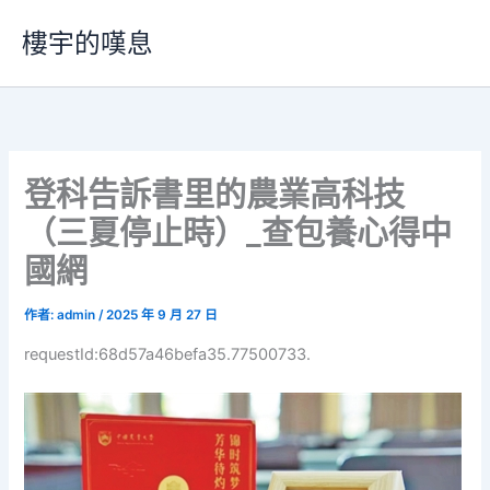
跳
樓宇的嘆息
至
主
要
內
容
登科告訴書里的農業高科技
（三夏停止時）_查包養心得中
國網
作者:
admin
/
2025 年 9 月 27 日
requestId:68d57a46befa35.77500733.