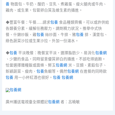
養
物面包、牛奶、酸奶、豆乳、煮雞蛋、瘦火腿肉或牛肉、
雞肉、或生果，包管卵白質及維生素的攝進。
◆豐富午餐：午餐……請求
包養
食品種類齊備，可以或許供給
各類養分素，緩解任務壓力，調劑精力狀況。推舉中式快
餐、什錦炒飯、雞
包養
絲炒面、牛排、豬
包養
排、漢堡包、
綠色蔬菜沙拉或生果沙拉，外加一份湯水。
◆
包養
平淡晚餐：晚餐宜平淡，選擇脂肪少、易消化
包養網
、少鹽的食品，同時留意優質卵白的攝進，不該吃得過飽。
恰當選擇雜糧飯或面條、鮮玉
包養網
米、豆類、素餡包子、
新穎蔬菜、瘦肉、
包養
魚蝦等。偶然
包養網
在進餐的同時飲
包養
用一小杯紅酒也很好。
包養
包養網
包養網
廣州播送電視臺全媒體記
包養網
者：呂曉敏