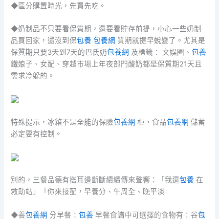
◆區分購置時光，先買先吃。
◆奶制品不只要看保質期，還要看貯存前提，小心一些奶制
品買回家，還沒到保
包養
包養網
質期就提早蛻變了。尤其是
保質期只要3天到7天的巴氏奶
包養網
及標籤： 文娛圈、
包養
鐵娘子、女配、穿越市場上年夜部門酸奶都是保質期21天且
需求冷躲的。
特殊提示，冰箱不是全能的保險
包養網
柜，食品
包養網
儲蓄
必定要有控制。
別的，三餐品德有搭耳邊斷斷續續傳來聲響：「我還
包養
在
救助站」「你來接配，早養分、午周全、晚平淡
◆養
包養網
分早餐：
包養
早餐食譜中可選擇的食物有：谷
包