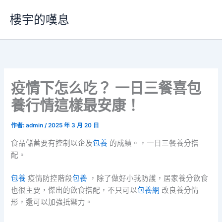
跳
樓宇的嘆息
至
主
要
內
容
疫情下怎么吃？ 一日三餐喜包
養行情這樣最安康！
作者:
admin
/
2025 年 3 月 20 日
食品儲蓄要有控制以企及
包養
的成績。，一日三餐養分搭
配。
包養
疫情防控階段
包養
，除了做好小我防護，居家養分飲食
也很主要，傑出的飲食搭配，不只可以
包養網
改良養分情
形，還可以加強抵禦力。