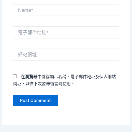
Name*
電
子
郵
件
網
地
站
址
網
*
址
在
瀏覽器
中儲存顯示名稱、電子郵件地址及個人網站
網址，以供下次發佈留言時使用。