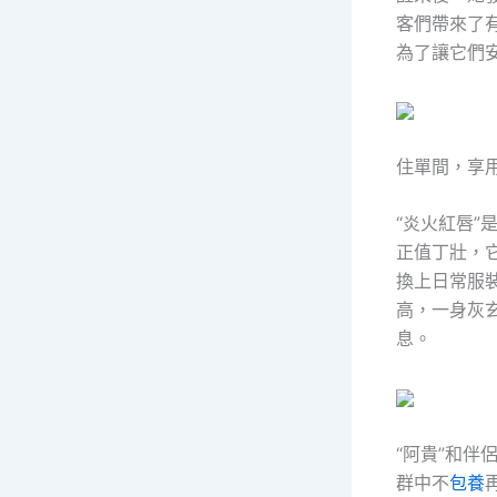
客們帶來了
為了讓它們
住單間，享
“炎火紅唇”
正值丁壯，
換上日常服
高，一身灰
息。
“阿貴”和伴
群中不
包養