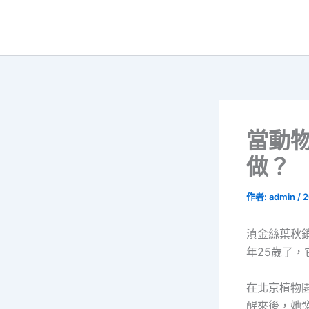
跳
至
主
要
內
容
當動
做？
作者:
admin
/
2
滇金絲葉秋
年25歲了
在北京植物
醒來後，她