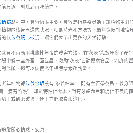
的筋膜逐一剔除后再喂給它。
養情婦
歷程中，豐容仍很主要。豐容是指豢養員為了讓植物生涯
劑植物的棲身周遭的狀況、喂食時光和方法等，最年夜限制地復
遭的狀
包養網比較
況，讓它們表示出更多的天然行動。
豢養員不再應用挑釁性年夜的豐容方法，怕“灰灰”歲數年夜了產
動場中躲一些蜂蜜、面包蟲，激勵“灰灰”自動搜索食品，如許的
絕對溫順，還可以促使老年棕熊增添運動量。
的老年植物都
包養金額
設有“豢養檔案”，配有主管豢養員、養分
所養、病有所護”，知足特性化需求。對有牙齒題目和消化不良的
片切丁或研磨破壞，便于它們取食和消化。
時追蹤關心情感、安康