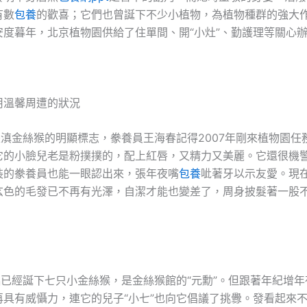
有數
包養
的歡喜；它們也曾誕下不少小植物，為植物種群的強大
安度暮年，北京植物園供給了住單間、開“小灶”、勤護理等關心
用溫馨周遭的狀況
是滇金絲猴的明顯標志，豢養員王海春記得2007年剛來植物園任務
它的小臉兒老是粉撲撲的，配上紅唇，又精力又美麗。它還很機
裝的豢養員也能一眼認出來，張年夜嘴
包養
呲著牙以示友愛。現
玄色的毛發已不再有光澤，自潔才能也變差了，周身披髮著一股
侶已經誕下七只小金絲猴，是金絲猴館的“元勳”。但跟著年紀增
再具有威懾力，連它的兒子“小七”也向它倡議了挑釁。發看起來