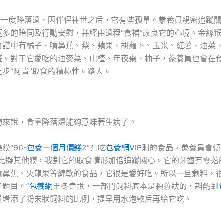
食欲一度降落過，因伴侶往世之后，它有些孤單。豢養員親密追蹤
更多的陪同及行動安慰，并經由過程“食補”改良它的心境。金絲
食譜中有橘子、噴鼻蕉、梨、蘋果、胡蘿卜、玉米、紅薯、油菜
盛。對于它愛吃的油麥菜、山楂、年夜棗、柚子，豢養員也會在
步“阿貴”取食的積極性。路人。
物來說，食量降落還能夠意味著生病了。
貘“96-
包養一個月價錢
2”有吃
包養網VIP
剩的食品，豢養員會頓
“比擬其他貘，我對它的取食情形加倍追蹤關心。它的牙齒有零落
噴鼻蕉、火龍果等綿軟的食品，它很是愛好吃。所以一旦剩料，
題目。”
包養網
王冬垚說，一部門飼料底本是顆粒狀的，斟酌到
員增添了粉末狀飼料的比例，提早用水泡軟后再給它吃。