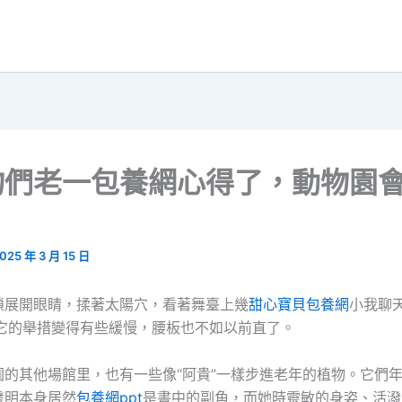
物們老一包養網心得了，動物園
025 年 3 月 15 日
鎖展開眼睛，揉著太陽穴，看著舞臺上幾
甜心寶貝包養網
小我聊天
，它的舉措變得有些緩慢，腰板也不如以前直了。
園的其他場館里，也有一些像“阿貴”一樣步進老年的植物。它們
發明本身居然
包養網ppt
是書中的副角，而她時靈敏的身姿、活潑