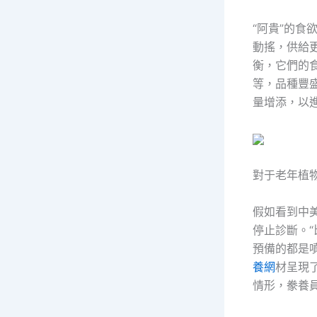
“阿貴”的
動搖，供給
衡，它們的
等，品種豐
量增添，以進
對于老年植
假如看到中美
停止診斷。
預備的都是
養網
材呈現了
情形，豢養