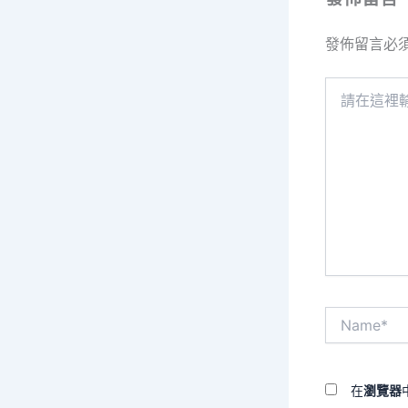
發佈留言必
請
在
這
裡
輸
入
內
容...
Name*
在
瀏覽器