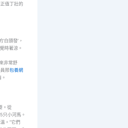
被正值丁壯的
‘白頭發’，
睡覺時著涼。
來非常舒
養員邢
包養網
情。
要。從
15只小河馬。
溫。“它們