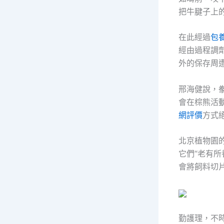
把牛腱子上
在此經過
包
經由過程調
外的保存周
邢海健說，
會在棕熊活
網評價
方式
北京植物園
它們“老有
會將飼料切
勤護理，不