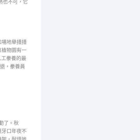
熱也不可，它
和場地舉措措
京植物園有一
人工豢養的最
減退，豢養員
動了。秋
但牙口年夜不
雞架，耐煩地