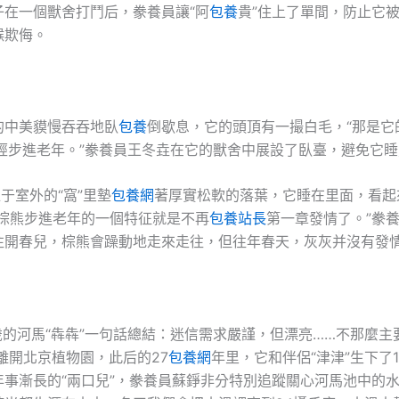
子在一個獸舍打鬥后，豢養員讓“阿
包養
貴”住上了單間，防止它
猴欺侮。
2”的中美貘慢吞吞地臥
包養
倒歇息，它的頭頂有一撮白毛，“那是它的
曾經步進老年。”豢養員王冬垚在它的獸舍中展設了臥臺，避免它
位于室外的“窩”里墊
包養網
著厚實松軟的落葉，它睡在里面，看起
“棕熊步進老年的一個特征就是不再
包養站長
第一章發情了。”豢
往開春兒，棕熊會躁動地走來走往，但往年春天，灰灰并沒有發
6歲的河馬“犇犇”一句話總結：迷信需求嚴謹，但漂亮……不那麼主
本)離開北京植物園，此后的27
包養網
年里，它和伴侶“津津”生下了
年事漸長的“兩口兒”，豢養員蘇錚非分特別追蹤關心河馬池中的水