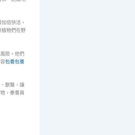
得加倍快活，
原植物們在野
生風險。他們
豐容
包養
包養
師、獸醫，讓
植物，豢養員