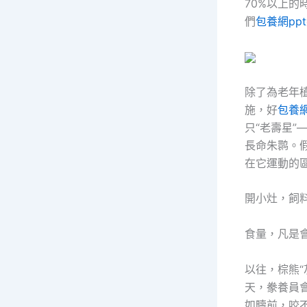
70%以上
們
包養網ppt
除了為老年
施，好
包養
只“老壽星”
長命朱鹮。
在它運動的
開小灶，飼
食量，凡是
以往，棕熊“
天，豢養員
如疇前，咬