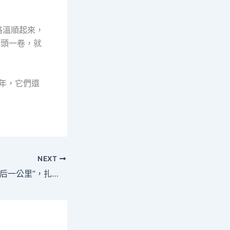
格溫順起來，
舌頭一卷，就
往年，它們還
NEXT
廣州海珠：買通“最后一公里”，扎實推進“南粵家政”臺包養行情惠平易近服務