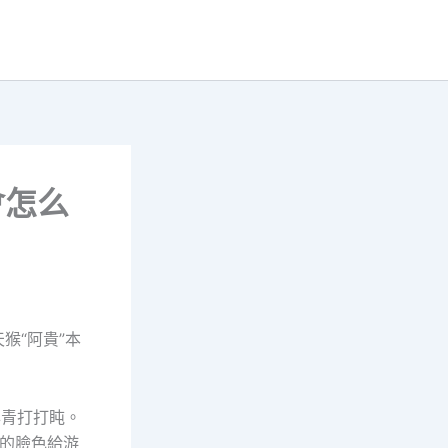
會怎么
猴“阿貴”本
年青打打盹。
的臉色給游