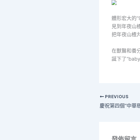
體形宏大的“
見到年夜山楂
把年夜山楂
在獸醫和養分
誕下了“bab
PREVIOUS
發佈留言