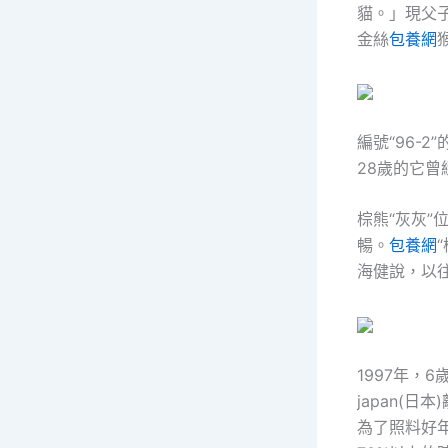
貓。」現父
金絲
包養網
編號“96-
28歲的它
棕熊“灰灰”
暢。
包養網
海健說，以
1997年，
japan(日
為了照料好