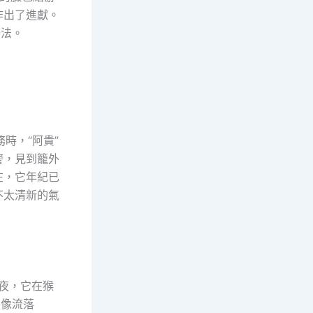
作出了進獻。
辦法。
時，“阿貴”
警，見到籠外
在，它年紀已
不太清新的氣
年夜，它在猴
不像流落