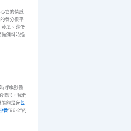
關心它的情感
猴的養分很平
、黃瓜、雞蛋
預備飼料時過
時呼喚獸醫
的情形，我們
很能夠是身
包
包養
“96-2”的