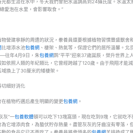
的時光都生涯在水中，冬天我們會把水溫調高到24攝氏度。水溫太
總愛泡在水里，會影響取食。”
植物營建寧靜的周遭的狀況，豢養員還要根據植物習慣豐盛獸舍
網
比增添水池
包養網
、棲架、熱氣等，保證它們的居所溫馨。北
——往年4月9日，朱
包養網
鹮“平平”迎來37歲誕辰，榮升世界上
假如依照人類的年紀類比，它曾經跨越了120歲。由于飛翔才能
區域換上了30厘米的矮棲架。
料切細好消化
會在植物朽邁后產生明顯的變更
包養網
。
灰灰”一
包養軟體
頓可以吃下13塊窩頭，現在吃到9塊，它就吃不
會為它增添肉食，為蟄伏貯存熱量。盡管灰灰的牙齒沒有零落，
不動的食品它已不再吃了。豢養員將骨頭多的
包養網
羊排換成了