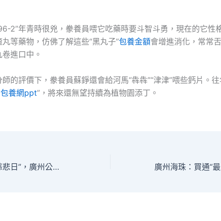
96-2”年青時很兇，豢養員喂它吃藥時要斗智斗勇，現在的它性
丸等藥物，仿佛了解這些“黑丸子”
包養金額
會增進消化，常常
丸卷進口中。
師的評價下，豢養員蘇錚還會給河馬“犇犇”“津津”喂些鈣片。
y
包養網ppt
”，將來還無望持續為植物園添丁。
慶祝第四個“中華慈悲日”，廣州公益慈悲組織“曬賬單”，還有深度親身經歷活動邀市甜包養網平易近參與