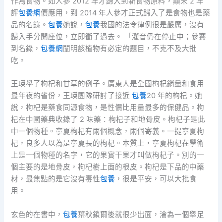
作為食物。如人參 2012 年才歸入到新食物原料，顛末 2 年
評
包養網
價應用，到 2014 年人參才正式歸入了是食物也是藥
品的名錄。
包養
她說，
包養
我國的法令律例很是嚴厲，沒有
歸入手分開座位，立即衝了過去。 「灌音仍在停止中；參賽
到名錄，
包養網
闡明該植物有必定的題目，不克不及大批
吃。
王瑛舉了枸杞和甘草的例子。廣東人是全國枸杞銷量和食用
最年夜的省份，王瑛團隊研討了接近
包養
20 年的枸杞。她
說，枸杞是藥食同源食物，是性價比用量最多的保健品。枸
杞在中國藥典收錄了 2 味藥：枸杞子和地骨皮。枸杞子是此
中一個物種。寧夏枸杞有兩個概念，兩個寄義。一提寧夏枸
杞，良多人以為是寧夏長的枸杞。本質上，寧夏枸杞在學術
上是一個物種的名字，它的果實干果才叫做枸杞子。別的一
個主要的是地骨皮，枸杞樹上面的根皮。枸杞是下品的中藥
材，最焦點的是它沒有毒性
包養
，很是平安，可以大批食
用。
玄色的在書中，
包養
葉秋鎖爾後就很少出面，淪為一個舉足