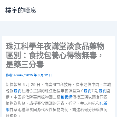
跳
樓宇的嘆息
至
主
要
內
容
珠江科學年夜講堂談食品藥物
區別：食找包養心得物無毒，
是藥三分毒
作者:
admin
/
2025 年 3 月 12 日
新快報訊 5 月 29 日，由廣州市科技局、廣東迷信中間、羊城
晚報
包養
社結合主辦的珠江迷信年夜課堂第 9
包養
7 期
包養
開
講。中國迷信院華南植物園二級
包養網
傳授王瑛以藥食同源
植物為焦點，講授藥食同源的汗青、近況，并以枸杞和
包養
網
甘草兩種藥食同源代表性植物為例，講述若何分辨藥食同
源植物。