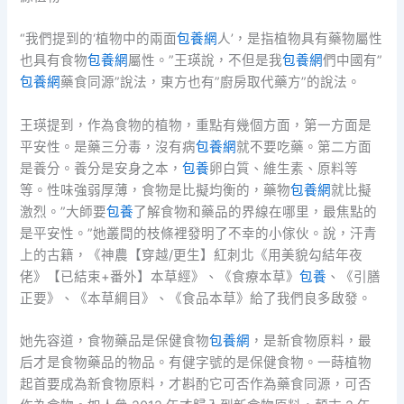
“我們提到的‘植物中的兩面
包養網
人’，是指植物具有藥物屬性
也具有食物
包養網
屬性。”王瑛說，不但是我
包養網
們中國有”
包養網
藥食同源”說法，東方也有”廚房取代藥方”的說法。
王瑛提到，作為食物的植物，重點有幾個方面，第一方面是
平安性。是藥三分毒，沒有病
包養網
就不要吃藥。第二方面
是養分。養分是安身之本，
包養
卵白質、維生素、原料等
等。性味強弱厚薄，食物是比擬均衡的，藥物
包養網
就比擬
激烈。”大師要
包養
了解食物和藥品的界線在哪里，最焦點的
是平安性。”她叢間的枝條裡發明了不幸的小傢伙。說，汗青
上的古籍，《神農【穿越/更生】紅刺北《用美貌勾結年夜
佬》【已結束+番外】本草經》、《食療本草》
包養
、《引膳
正要》、《本草綱目》、《食品本草》給了我們良多啟發。
她先容道，食物藥品是保健食物
包養網
，是新食物原料，最
后才是食物藥品的物品。有健字號的是保健食物。一蒔植物
起首要成為新食物原料，才斟酌它可否作為藥食同源，可否