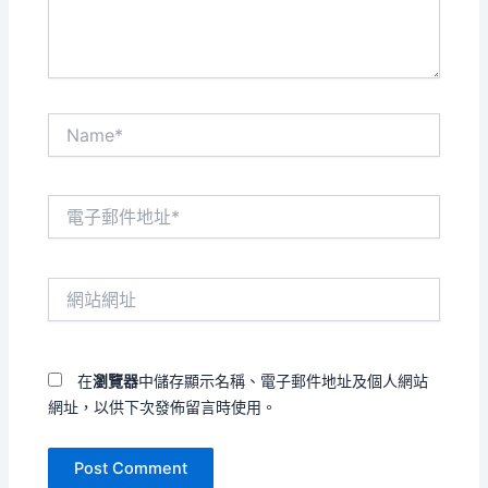
容...
Name*
電
子
郵
件
網
地
站
址
網
*
址
在
瀏覽器
中儲存顯示名稱、電子郵件地址及個人網站
網址，以供下次發佈留言時使用。