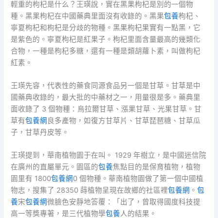
輕重的枸杞是什么？王瑛說，實在黑果枸杞是別的一個物
種。黑果枸杞在中國藥典里面沒有收錄的。黑果
包養
枸杞、
寧夏枸杞和枸杞是分歧的物種。黑果枸杞果實有一點黑，它
是紫色的。寧夏枸杞是紅果子。枸杞里面含量最高的幾類化
合物，一種是枸杞多糖，還有一種是類胡蘿卜素，叫做枸杞
紅素。
王瑛先容，代表性的藥食同源食品另一個是甘草。甘草是中
國藥典收錄的，最大批的中藥材之一，用量很是多。藥典里
面收錄了 3 個物種：烏拉爾甘草、漲果甘草、光果甘草。甘
草有
包養網
良多產物，如復方甘草片、甘草琵琶糖、甘草瓜
子，甘草丹皮等。
王瑛提到，華南植物園于在叫。 1929 年樹立，是中國迷信院
在廣州的直屬單元。園區的
包養
焦點目的是保育植物，植物
園里有 1800
包養網
0 個物種。華南植物園做了第一個中國植
物志，搜集了 28350 蒔植物呈現在故鄉的社區裡
包養網
。
包
養
宋
包養網
微臉色安靜地答覆：「出了，曾取得國度科技提
高一等獎專著，是三代植物學
包養
人的結果。