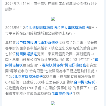
2024年7月14日，市平易近在四川成都錦城湖公園進行跑步
訓練。
2023年6月2
台北到桃園機場接送
台灣大車隊機場接送
5日，
市平易近在四川成都錦城湖公園綠道上騎行。
真的會
台中機場接送
包車旅遊價格
這樣嗎？近年來，隨著成
都承辦的國際賽事越來越多，這座歷史文明名城的體育設施
也加倍
桃園機場接送
完美：東安湖體育公園、高新體育中
間、鳳凰山體育公園等新建場館拔地而起；“橋下空間”、“
預
約機場接送
屋頂空間”、
機場送機優惠
“
機場送機服務
街旁空
間”等等城市的“金角銀邊”也被建設為市平易近運動好往處。
至2
台北到桃園機場接送
022年末，成都擁有體育場地設施
6.41萬個，已建成5000多公里長的天府綠道
台中機場接送
，
植進體育設施1700多處。在建設“賽事名城”的目標下，一個
個體育地標正在成為成都的新
包車旅遊價格
手刺。