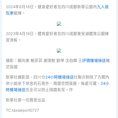
2024年6月18日，健身愛好者在四川成都新華公園內
九人座
包車
鍛煉。
2023年4月19日，體育愛好者在四川成都東安湖體育公園練
習滑板。
攝影：賴向東 鮑菲菲 謝環馳 劉坤 沈伯韓 王
評價機場接送
曦
范長國
新華社攝影部、四川分
24小時機場接送
社聯合制除了方閣內
供小姐坐下休息的石凳外，周圍空間寬敞，無處可藏，
24小
時機場接送
完全可以防止隔牆有耳。作
新華社第一任務室出品
TC:taxiairport0727