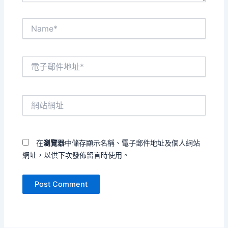
Name*
電
子
郵
件
網
地
站
址
網
*
址
在
瀏覽器
中儲存顯示名稱、電子郵件地址及個人網站
網址，以供下次發佈留言時使用。