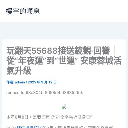
跳
樓宇的嘆息
至
主
要
內
容
玩翻天55688接送鏡觀·回響｜
從“年夜運”到“世運” 安康蓉城活
氣升級
作者:
admin
/
2025 年 9 月 12 日
requestId:68c304bf8d98d4.03635290.
本年8月8日，是我國第17個“全平易近健身日”