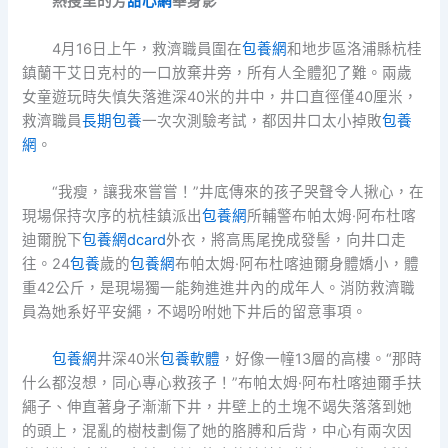
熱搜里的芳
甜心網
華身影
4月16日上午，救濟職員圍在
包養網
和地步區洛浦縣杭桂
鎮蘭干艾日克村的一口放棄井旁，所有人全體犯了難。兩歲
女童遊玩時失慎失落進深40米的井中，井口直徑僅40厘米，
救濟職員
長期包養
一次次測驗考試，都因井口太小掉敗
包養
網
。
“我瘦，讓我來嘗嘗！”井底傳來的孩子哭聲令人揪心，在
現場保持次序的杭桂鎮派出
包養網
所輔警布帕太姆·阿布杜喀
迪爾脫下
包養網dcard
外衣，將高馬尾挽成發髻，向井口走
往。24
包養
歲的
包養網
布帕太姆·阿布杜喀迪爾身體嬌小，體
重42公斤，是現場獨一能夠進進井內的成年人。消防救濟職
員為她系好平安繩，不竭吩咐她下井后的留意事項。
包養網
井深40米
包養軟體
，好像一幢13層的高樓。“那時
什么都沒想，同心專心救孩子！”布帕太姆·阿布杜喀迪爾手扶
繩子、伸直著身子漸漸下井，井壁上的土塊不竭失落落到她
的頭上，混亂的樹枝劃傷了她的胳膊和后背，中心有兩次因