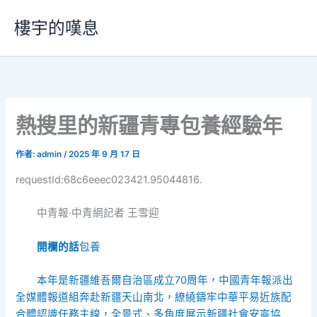
跳
樓宇的嘆息
至
主
要
內
容
熱搜里的新疆青專包養經驗年
作者:
admin
/
2025 年 9 月 17 日
requestId:68c6eeec023421.95044816.
中青報·中青網記者 王雪迎
開欄的話
包養
本年是新疆維吾爾自治區成立70周年，中國青年報派出
全媒體報道組奔赴新疆天山南北，繚繞鑄牢中華平易近族配
合體認識任務主線，全景式、多角度展示新疆社會安寧協