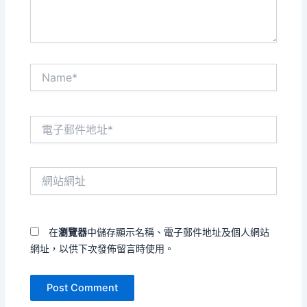
Name*
電
子
郵
件
網
地
站
址
網
*
址
在
瀏覽器
中儲存顯示名稱、電子郵件地址及個人網站
網址，以供下次發佈留言時使用。