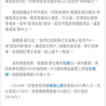
量增加近4倍，阿勒泰成為全國游客心心念念的“詩與遠方”。
電視劇播出不到半個月，阿勒泰發布“隨著影視往觀光”多
線路游玩攻略，復原張鳳俠小賣部、巴太樹、好得很拉便條
等場景，發布“影視同款”旅拍、星空不雅測等體驗項目，讓游
客成為“劇中人”。
德麗達·那比說：“我們打造劇集衍生抽像小馬‘阿TAI’，
與‘雪怪阿樂’聯合，構成強文明IP；組織名家采風、舉行音樂
會、約請網紅博主宣揚，線上線下一路嗨！”
談到現實後果，德麗達·那比羅列
包養
出一系列數據：與
阿勒泰有關的300多個詞條、879個收集話題登上熱搜
包養
網
，總閱讀量衝破142億人次。
2024年，阿勒泰招待
包養甜心網
游客超4000萬人次，同
比增加27.59％，游客總破費衝破350億元，同比增加
29.04％。