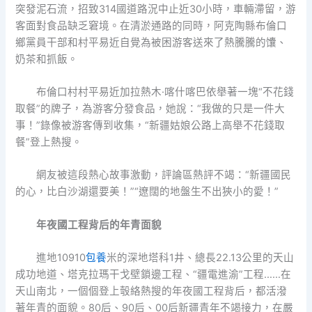
突發泥石流，招致314國道路況中止近30小時，車輛滯留，游
客面對食品缺乏窘境。在清淤通路的同時，阿克陶縣布倫口
鄉黨員干部和村平易近自覺為被困游客送來了熱騰騰的馕、
奶茶和抓飯。
布倫口村村平易近加拉熱木·喀什喀巴依舉著一塊“不花錢
取餐”的牌子，為游客分發食品，她說：“我做的只是一件大
事！”錄像被游客傳到收集，“新疆姑娘公路上高舉不花錢取
餐”登上熱搜。
網友被這段熱心故事激動，評論區熱評不竭：“新疆國民
的心，比白沙湖還要美！”“遼闊的地盤生不出狹小的愛！”
年夜國工程背后的年青面貌
進地10910
包養
米的深地塔科1井、總長22.13公里的天山
成功地道、塔克拉瑪干戈壁鎖邊工程、“疆電進渝”工程……在
天山南北，一個個登上彀絡熱搜的年夜國工程背后，都活潑
著年青的面貌。80后、90后、00后新疆青年不竭接力，在嚴