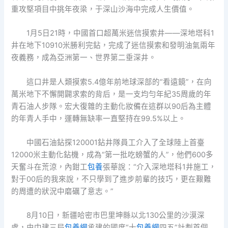
重攻堅項目中挑年夜梁，于深山沙海中完成人生價值。
1月5日21時，中國首口超萬米迷信摸索井——深地塔科1
井在地下10910米勝利完鉆，完成了迷信摸索和發明油氣兩年
夜義務，成為亞洲第一、世界第二垂深井。
這口井是人類摸索5.4億年前地球深部的“看遠鏡”，在向
萬米地下不懈開闢求索的背后，是一支均勻年紀35周歲的年
青石油人步隊。宏大復雜的主動化妝備在這群以90后為主體
的年青人手中，運轉無缺率一直堅持在99.5%以上。
中國石油鉆探120001鉆井隊員工介入了全球陸上首臺
12000米主動化鉆機，成為“第一批吃螃蟹的人”，他們600多
天奮斗在荒涼，內鉗工
包養
張華說：“介入深地塔科1井施工，
對于00后的我來說，不只學到了進步前輩的技巧，更在艱難
的周遭的狀況中磨礪了意志。”
8月10日，新疆哈密市巴里坤縣以北130公里的沙漠深
處，由中建三局
包養網
承建的國度“十
包養網
四五”計劃首個