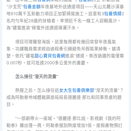
“沙戈荒”
包養金額
年夜基地外送通道項目——天山北麓沙漠基
地610萬千瓦新動力項目正加緊掃尾施工。這里有3
包養情婦
2
名均勻年紀28歲的扶植者，率領近千名一線工人迎戰風沙，
為“疆電進渝”綠電外送通道揮灑汗水。
項目司理羅發海說，這里每周都有幾回突發年夜風氣
象，功課職員需求經由過程牽引繩避免吊假裝業掉衡。據清
楚，依托“疆電
甜心寶貝包養網
進渝”通道，來改過疆的電僅需
0.007秒，就可抵達2000多公里外的重慶。
怎么接住“潑天的流量”
熱搜之后，怎么接住這
女大生包養俱樂部
“潑天的流量”？
成為阿勒泰地域體裁廣旅局局長德麗達·那比和同事思慮的題
目。
“一部劇帶火一座城。”德麗達·那比說，影視劇《我的阿
勒泰》播出僅一周，阿勒泰搜刮熱度增加1倍，度假產物預訂