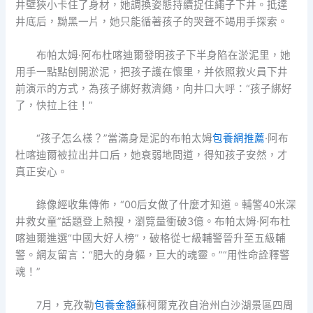
井壁狹小卡住了身材，她調換姿態持續捉住繩子下井。抵達
井底后，黝黑一片，她只能循著孩子的哭聲不竭用手探索。
布帕太姆·阿布杜喀迪爾發明孩子下半身陷在淤泥里，她
用手一點點刨開淤泥，把孩子護在懷里，并依照救火員下井
前演示的方式，為孩子綁好救濟繩，向井口大呼：“孩子綁好
了，快拉上往！”
“孩子怎么樣？”當滿身是泥的布帕太姆
包養網推薦
·阿布
杜喀迪爾被拉出井口后，她衰弱地問道，得知孩子安然，才
真正安心。
錄像經收集傳佈，“00后女做了什麼才知道。輔警40米深
井救女童”話題登上熱搜，瀏覽量衝破3億。布帕太姆·阿布杜
喀迪爾進選“中國大好人榜”，破格從七級輔警晉升至五級輔
警。網友留言：“肥大的身軀，巨大的魂靈。”“用性命詮釋警
魂！”
7月，克孜勒
包養金額
蘇柯爾克孜自治州白沙湖景區四周