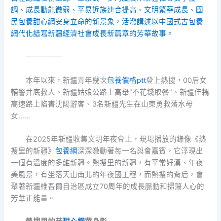
調、成長動能微弱、平易近族連合提高、文明繁華成長、國
民
包養甜心網
安身立命的新景象，活潑講述以中國式古
包養
網
代化譜寫新疆經濟社會成長新篇章的芳華故事。
—————
本年以來，新疆青年幾次
包養價格ptt
登上熱搜，00后女
輔警井底救人、新疆姑娘公路上高舉“不花錢取餐”、新疆佳耦
高速路上陷害沈陽游客、3名新疆先生在山東勇救落水母
女……
在2025年新疆收集文明年夜會上，現場播放的錄像《熱
搜里的新疆》
包養網
深深激動著每一名與會嘉賓，它浮現出
一個有溫度的多維新疆。熱搜里的新疆，有平常好漢、年夜
美風景，有坐落天山南北的年夜國工程，而熱搜的背后，會
聚著新疆維吾爾自治區成立70周年的成長脈動和掃蕩人心的
芳華正能量。