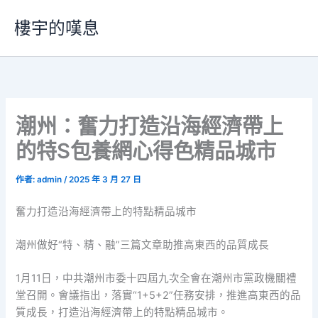
跳
樓宇的嘆息
至
主
要
內
容
潮州：奮力打造沿海經濟帶上
的特S包養網心得色精品城市
作者:
admin
/
2025 年 3 月 27 日
奮力打造沿海經濟帶上的特點精品城市
潮州做好“特、精、融”三篇文章助推高東西的品質成長
1月11日，中共潮州市委十四屆九次全會在潮州市黨政機關禮
堂召開。會議指出，落實“1+5+2”任務安排，推進高東西的品
質成長，打造沿海經濟帶上的特點精品城市。