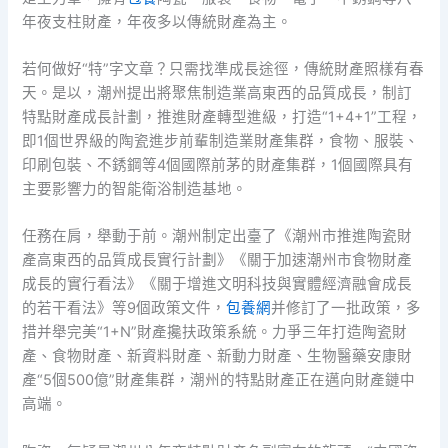
年夜支柱財產，年夜多以傳統財產為主。
若何做好“特”字文章？只需找準成長途徑，傳統財產照樣有春
天。是以，潮州提出將聚焦制造業高東西的品質成長，制訂
特點財產成長計劃，推進財產轉型進級，打造“1+4+1”工程，
即1個世界級的陶瓷進步前輩制造業財產集群，食物、服裝、
印刷包裝、不銹鋼等4個國際前茅的財產集群，1個國際具有
主要影響力的智能衛浴制造基地。
任務在肩，舉動于前。潮州制定出臺了《潮州市推進陶瓷財
產高東西的品質成長實行計劃》《關于加速潮州市食物財產
成長的實行看法》《關于增進文明科技與實體經濟融會成長
的若干看法》等9個政策文件，
包養網
并修訂了一批政策，多
措并舉完美“1+N”財產攙扶政策系統。力爭三年打造陶瓷財
產、食物財產、新資料財產、新動力財產、生物醫藥安康財
產“5個500億”財產集群，潮州的特點財產正在邁向財產鏈中
高端。