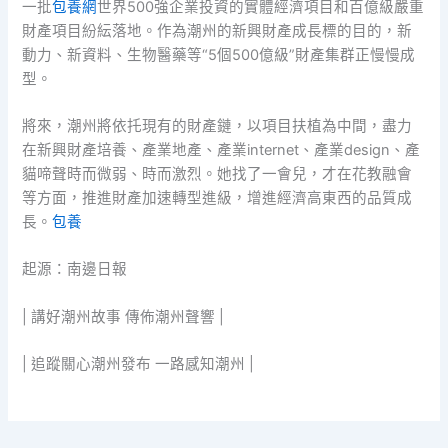
一批
包養網
世界500強企業投資的實體經濟項目和百億級嚴重
財產項目紛紜落地。作為潮州的新興財產成長標的目的，新
動力、新資料、生物醫藥等“5個500億級”財產集群正慢慢成
型。
將來，潮州將依托現有的財產鏈，以項目扶植為中間，盡力
在新興財產培養、產業地產、產業internet、產業design、產
貓啼聲時而微弱、時而激烈。她找了一會兒，才在花教融會
等方面，推進財產加速轉型進級，增進經濟高東西的品質成
長。
包養
起源：南邊日報
| 講好潮州故事 傳佈潮州聲響 |
| 追蹤關心潮州發布 一路感知潮州 |