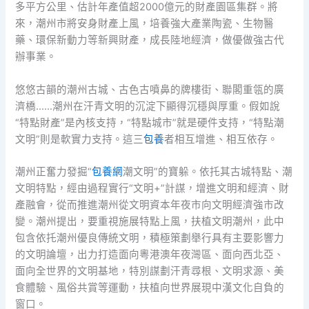
多平方公里、估計年產值超2000億元的財產園區集群。將
來，潮州市將安身財產上風，培養強大產業陶瓷、生物醫
藥、環保新動力等新興財產，成長陸地經濟，做優做強古代
辦事業。
悠悠古韻的潮州古城、古色古噴鼻的牌樓街、聯閣重瓴的廣
濟橋……潮州在汗青文明的沉淀下顯得沉穩與厚重。假如說
“特點財產”是內核支持，“特點城市”就是硬件支持，“特點潮
文明”則是軟實力支持。這三
包養
者相互增進、相互依存。
潮州正奮力發掘“
包養網
潮文明”的寶躲。依托其古城特點、潮
文明特點，經由過程實行“文明+”計謀，增進文明和經濟、財
產融會，從而推進潮州從文明資本年夜市向文明經濟強市改
變。潮州提出，要重視施展特點上風，扶植文明潮州，此中
包含依托潮州優良傳統文明，積極策劃舉行具有主要影響力
的文明論壇，出力打造面向粵港澳年夜灣區、面向西北亞、
面向全世界的文明基地，特別謀劃汗青尋根、文明求源、美
食體驗、風俗共賞等運動，扶植向世界展現中漢文化自負的
窗口。