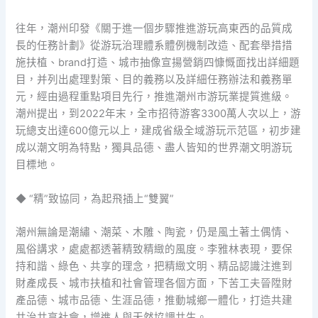
往年，潮州印發《關于進一個步驟推進游玩高東西的品質成
長的任務計劃》從游玩治理體系體例機制改造、配套舉措措
施扶植、brand打造、城市抽像宣揚營銷四慷慨面找出詳細題
目，并列出處理對策、目的義務以及詳細任務辦法和義務單
元，經由過程重點項目先行，推進潮州市游玩業提質進級。
潮州提出，到2022年末，全市招待游客3300萬人次以上，游
玩總支出達600億元以上，建成省級全域游玩示范區，初步建
成以潮文明為特點，獨具品德、盡人皆知的世界潮文明游玩
目標地。
◆ “精”致協同，為起飛插上“雙翼”
潮州無論是潮繡、潮菜、木雕、陶瓷，仍是風土著土偶情、
風俗講求，處處都透著精致精緻的風度。李雅林表現，要保
持和諧、綠色、共享的理念，把精緻文明、精品認識注進到
財產成長、城市扶植和社會管理各個方面，下苦工夫晉陞財
產品德、城市品德、生涯品德，推動城鄉一體化，打造共建
共治共享社會，增進人與天然協調共生。