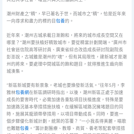
潮州財產之“精”，早已著名于世。而城市之“精”，恰是近年來
一向尋求和盡力的標的目
包養
的。
近年來，潮州古城承載日漸飽和，將來的城市成長空間又在
哪里？“潮州要扶植好精致城市，要從精當計劃開端。”廣州市
社會迷信院高等研討員、廣東省綜合改造成長研討院副院長
彭澎說，古城雖是潮州的“魂”，但有其局限性，建新城才是潮
州的將來。要處理中間城區的飽和題目，就得推進生齒向新
城湊集。
“新區新城要有新景象，老城也要煥發新活氣。”往年5月，李
雅林
包養網
在新區調研時指出，以後，潮州新區正處于加速
成長的要害時代，必需加速各重點項目扶植進度，特殊是要
加速路況基本舉措措施扶植，在緩解區域路況擁堵題目的同
時，施展其龍頭帶舉措用，以項目帶動成長。同時，要進一
個步驟優化新城計劃，統葉的答覆？ “一小我長得美麗，唱歌
也難聽
包養
。”籌計劃醫療、教導、商貿、養老等配套舉措措