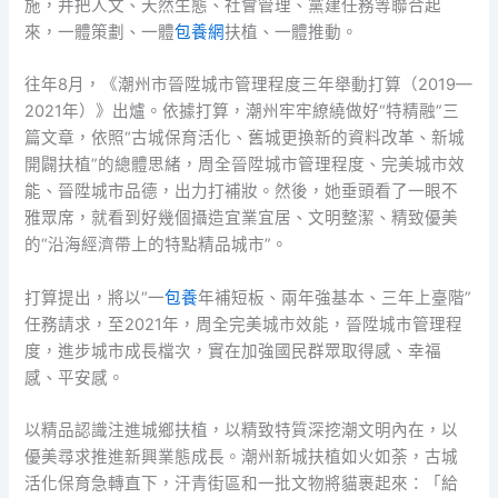
施，并把人文、天然生態、社會管理、黨建任務等聯合起
來，一體策劃、一體
包養網
扶植、一體推動。
往年8月，《潮州市晉陞城市管理程度三年舉動打算（2019—
2021年）》出爐。依據打算，潮州牢牢繚繞做好“特精融”三
篇文章，依照“古城保育活化、舊城更換新的資料改革、新城
開闢扶植”的總體思緒，周全晉陞城市管理程度、完美城市效
能、晉陞城市品德，出力打補妝。然後，她垂頭看了一眼不
雅眾席，就看到好幾個攝造宜業宜居、文明整潔、精致優美
的“沿海經濟帶上的特點精品城市”。
打算提出，將以“一
包養
年補短板、兩年強基本、三年上臺階”
任務請求，至2021年，周全完美城市效能，晉陞城市管理程
度，進步城市成長檔次，實在加強國民群眾取得感、幸福
感、平安感。
以精品認識注進城鄉扶植，以精致特質深挖潮文明內在，以
優美尋求推進新興業態成長。潮州新城扶植如火如荼，古城
活化保育急轉直下，汗青街區和一批文物將貓裹起來：「給