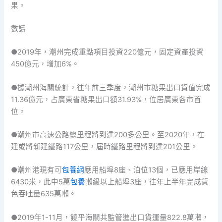
果。
數讀
●2019年，潮州完成重點項目投資220億元，固定資產投資
450億元，增加6%。
●據潮州海關統計，往年前三季度，潮州市糖果出口貨值完成
11.36億元，占廣東省糖果出口額31.93%，位居廣東各市首
位。
●潮州市高速公路總里程將到達200多公里。至2020年，在
建或將新建鐵路117公里，屆時鐵路里程將到達201公里。
●潮州港現有可
包養網
應用船埠8座、泊位13個，已應用岸線
6430米，此中5萬
包養
噸級以上船埠3座，往年上半年完成貨
色吞吐量635萬噸。
●2019年1-11月，饒平海關共監管進出口貨運量822.8萬噸，