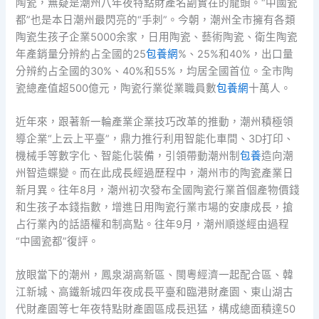
陶瓷，無疑是潮州八年夜特點財產名副實在的龍頭。“中國瓷
都”也是本日潮州最閃亮的“手刺”。今朝，潮州全市擁有各類
陶瓷生孩子企業5000余家，日用陶瓷、藝術陶瓷、衛生陶瓷
年產銷量分辨約占全國的25
包養網
%、25%和40%，出口量
分辨約占全國的30%、40%和55%，均居全國首位。全市陶
瓷總產值超500億元，陶瓷行業從業職員數
包養網
十萬人。
近年來，跟著新一輪產業企業技巧改革的推動，潮州積極領
導企業“上云上平臺”，鼎力推行利用智能化車間、3D打印、
機械手等數字化、智能化裝備，引領帶動潮州制
包養
造向潮
州智造蝶變。而在此成長經過歷程中，潮州市的陶瓷產業日
新月異。往年8月，潮州初次發布全國陶瓷行業首個產物價錢
和生孩子本錢指數，增進日用陶瓷行業市場的安康成長，搶
占行業內的話語權和制高點。往年9月，潮州順遂經由過程
“中國瓷都”復評。
放眼當下的潮州，鳳泉湖高新區、閩粵經濟一起配合區、韓
江新城、高鐵新城四年夜成長平臺和臨港財產園、東山湖古
代財產園等七年夜特點財產園區成長迅猛，構成總面積達50