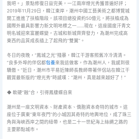
我吧。」景點修復日益完美，一江兩岸燈光秀獲普遍好評；
2019年11月29日，韓江東岸，潮州中國工藝美術之都博覽城
開工進進了扶植階段，該項目總投資約50億元，將扶植成為
國際外最具影響力新文明地標之一……現在，這座國度汗青文
明名城迎來富麗蝶變，古城和新城齊齊發力，為潮州完成高
東西的品質成長插上了起飛的“雙翼”。
冬日的夜晚，“鳳城之光”殘暴，韓江干游客照舊冷冷清清。
“良多外埠的伴侶都
包養
來我這做客，作為潮州人，我感到很
驕傲。”近日，潮州市平易近陳師長教師帶著伴侶站在韓江干
觀賞最新版的“燈光秀”時感嘆：“潮州，真是越來越好了！”
◆ 軟硬“融”合，引得鳳棲蝶自來
潮州是一座文明資本、財產資本、僑胞資本奇特的城市。這
座位于廣東“東年夜門”的小城因其奇特的地輿地位，成了珠三
角與海峽西岸之間的紐帶，也是二十一世紀海上絲綢之路的
主要節點城市。