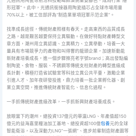
光通訊用陶瓷等前沿科技範疇飾演側重要腳色，成為行業“隱
形冠軍”。此中，光通訊銜接器用陶瓷插芯占全球市場用量
70%以上，被工信部評為“制造業單項冠軍示范企業”。
找準成長途徑，傳統財產照樣有春天。走高東西的品質成長
之路，越是艱苦越要保持立異驅動。在做好特點財產轉型文
章方面，潮州用立異認識、立異精力、立異舉動，培養一大
量具有市場競爭力的產物和叫得響的龍頭企業，加速新動能
新財產培養成長，進一個步驟擦亮老字號brand；高出發點編
制陶瓷、食物、服裝、不銹鋼等傳統支柱財產的轉型進級成
長計劃，積極打造省試驗室等科技立異公共平臺，激勵企業
引進人才、加年夜研發投進，鼎力培養一批企業孵化器、創
業立異空間，推進傳統財產智能化、信息化過程。
一手抓傳統財產進級改革，一手抓新興財產培養成長。
放眼當下的潮州，總投資137億元的華瀛LNG、年產值超150
億元的益海嘉里糧油加工基地、總投資超100億
包養
元的全球
智能衛浴，以及深動力LNG“一張網”、進步前輩制造財產園等