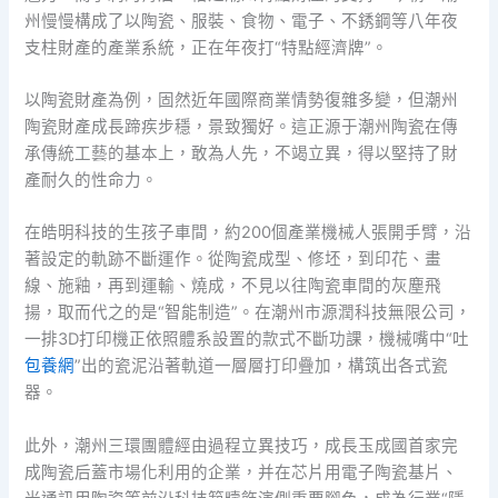
州慢慢構成了以陶瓷、服裝、食物、電子、不銹鋼等八年夜
支柱財產的產業系統，正在年夜打“特點經濟牌”。
以陶瓷財產為例，固然近年國際商業情勢復雜多變，但潮州
陶瓷財產成長蹄疾步穩，景致獨好。這正源于潮州陶瓷在傳
承傳統工藝的基本上，敢為人先，不竭立異，得以堅持了財
產耐久的性命力。
在皓明科技的生孩子車間，約200個產業機械人張開手臂，沿
著設定的軌跡不斷運作。從陶瓷成型、修坯，到印花、畫
線、施釉，再到運輸、燒成，不見以往陶瓷車間的灰塵飛
揚，取而代之的是“智能制造”。在潮州市源潤科技無限公司，
一排3D打印機正依照體系設置的款式不斷功課，機械嘴中“吐
包養網
”出的瓷泥沿著軌道一層層打印疊加，構筑出各式瓷
器。
此外，潮州三環團體經由過程立異技巧，成長玉成國首家完
成陶瓷后蓋市場化利用的企業，并在芯片用電子陶瓷基片、