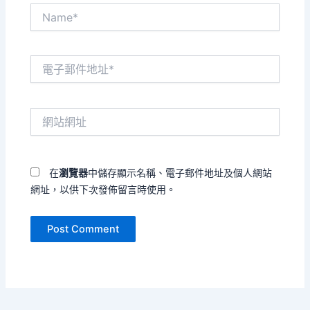
Name*
電
子
郵
件
網
地
站
址
網
*
址
在
瀏覽器
中儲存顯示名稱、電子郵件地址及個人網站
網址，以供下次發佈留言時使用。