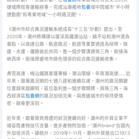
捷城際搭客運輸辦事，完成汕潮揭地
包養
域中間城市“半小時
通勤圈”和粵東地域“一小時路況圈”。
《潮州市綜合路況運輸系統成長“十三五”計劃》提出，至
2020年，潮州將構建以廈深高鐵潮汕站、饒平站和潮州港為
基點，以高速公路、軌道路況、航道等重要通道為紐帶，陸
運、水運、鐵路彼此共同，進一個步驟溝通珠三角，銜接海
峽西岸，銜接周邊地市綠色環保的綜合路況運輸收集。
甬莞高速、梅汕鐵路客運專線、潮汕環線、年夜潮高速……近
年來，跟著路況網的七通八達和連續在建，潮州的路況關鍵
位置越來越顯明，區位盈利進一個步驟開釋，與珠三角、海
西經濟區
包養網
的路況加倍完美，與周邊城市的保持更慎
密、融會更深刻。
近年來，跟著營商周遭的狀況連續向好，潮州的外貿企業不
竭晉陞產物技巧含量，進步產物附加值，“潮州brand”在國內
外加倍洪亮。據統計，2019年1-11月，潮州外貿進出口197.3