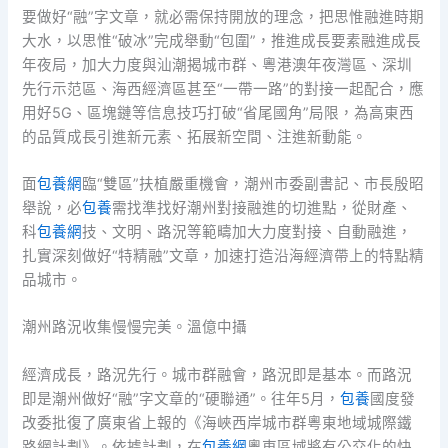
要做好“融”字文章，就必需保持開放的理念，把思惟融進時期
大水，以思惟“破冰”完成舉動“包圍”，推進成長要素融進成長
年夜局，加大力度與汕潮揭城市群、粵港澳年夜灣區、深圳
先行示范區、海西經濟區甚至“一帶一路”的對接一起配合，應
用好5G、區塊鏈等信息技巧打破“省尾國角”局限，為高東西
的品質成長引進新元素、拓展新空間、注進新動能。
面
包養網
臨“雙區”扶植嚴重機會，潮州市委副書記、市長殷昭
舉說，必
包養
需找準找好潮州對接融進的切進點，從財產、
科
包養網
技、文明、路況等範疇加大力度對接、自動融進，
扎實深刻做好“特精融”文章，加速打造沿海經濟帶上的特點精
品城市。
潮州路況收集慢慢完美。溫億中攝
經濟成長，路況先行。城市群融會，路況即是基本。而路況
即是潮州做好“融”字文章的“硬聯通”。往年5月，
包養
國度發
改委批復了廣東省上報的《海峽西岸城市群粵東地域城際鐵
路網計劃》。依據計劃，在
包養網
粵東區域將有公交化的快