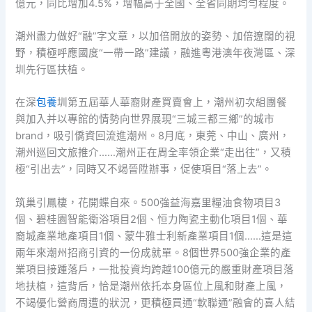
億元，同比增加4.5%，增幅高于全國、全省同期均勻程度。
潮州盡力做好“融”字文章，以加倍開放的姿勢、加倍遼闊的視
野，積極呼應國度“一帶一路”建議，融進粵港澳年夜灣區、深
圳先行區扶植。
在深
包養
圳第五屆華人華裔財產買賣會上，潮州初次組團餐
與加入并以專館的情勢向世界展現“三城三都三鄉”的城市
brand，吸引僑資回流進潮州。8月底，東莞、中山、廣州，
潮州巡回文旅推介……潮州正在周全率領企業“走出往”，又積
極“引出去”，同時又不竭晉陞辦事，促使項目“落上去”。
筑巢引鳳棲，花開蝶自來。500強益海嘉里糧油食物項目3
個、碧桂園智能衛浴項目2個、恒力陶瓷主動化項目1個、華
裔城產業地產項目1個、蒙牛雅士利新產業項目1個……這是這
兩年來潮州招商引資的一份成就單。8個世界500強企業的產
業項目接踵落戶，一批投資均跨越100億元的嚴重財產項目落
地扶植，這背后，恰是潮州依托本身區位上風和財產上風，
不竭優化營商周遭的狀況，更積極買通“軟聯通”融會的喜人結