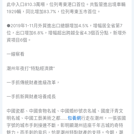
此中入口810.3萬噸，位列粵東港口首位。共監管進出境車輛
1929輛，同比增加83.7%，位列粵東五市首位。
●2019年1-11月外貿進出口總額增加4.5%，增幅居全省第7
位，出口增加6.8%，增幅超出跨越全省4.3個百分點，新增外
資項目6個。
一線察看
潮州年夜打“特點經濟牌”
一手抓傳統財產進級改革，
一手抓新興財產培養成長
中國瓷都、中國食物名城、中國婚紗號衣名城、國度汗青文
明名城、中國工藝美術之都……
包養網
行走在潮州，一張張國
字號的城市手刺接連不斷，彰明顯潮州這座千年古城的奇特
魅力。而手刺的背后，恰是潮州特點財產的支持。今朝，潮