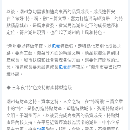
以後，潮州急切需求加速高東西的品質成長。成長途徑安
在？做好“特、精、融”三篇文章，奮力打造沿海經濟帶上的特
點精品城市，是廣東省委、省當局為潮州定下的成長途徑和
定位，符合潮州現實，也凸起了潮州的上風和特色。
“潮州要以特做年夜、以
包養
特做強，走特點化差別化成長之
路，要將工藝、潮菜等方面的精緻文明、精品認識注進到財
產成長、城市扶植和社會管理各個方面，還要保持開放的理
念，推進成長要素融進成長
包養網
年夜局。”潮州市委書記李
雅林說。
◆ 三年夜“特”色支持財產轉型進級
潮州有財產之特、資本之特、人文之特。在“特精融”三篇文章
中的“特”，是指打造特點財產、塑造特點城市、弘揚特點潮州
文明。于潮州而言，以後要完成高東西的品質成長，特點財
產是內核支持。在平易近營經濟較為活潑的潮州，中小企業
是主力軍，擁有
包養
陶瓷、服裝、食物、電子、不銹鋼等八