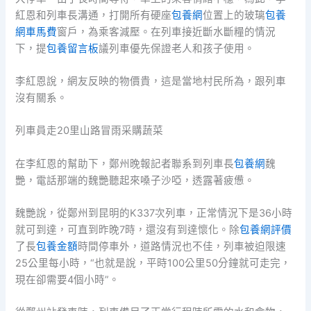
紅恩和列車長溝通，打開所有硬座
包養網
位置上的玻璃
包養
網車馬費
窗戶，為乘客減壓。在列車接近斷水斷糧的情況
下，提
包養留言板
議列車優先保證老人和孩子使用。
李紅恩說，網友反映的物價貴，這是當地村民所為，跟列車
沒有關系。
列車員走20里山路冒雨采購蔬菜
在李紅恩的幫助下，鄭州晚報記者聯系到列車長
包養網
魏
艷，電話那端的魏艷聽起來嗓子沙啞，透露著疲憊。
魏艷說，從鄭州到昆明的K337次列車，正常情況下是36小時
就可到達，可直到昨晚7時，還沒有到達懷化。除
包養網評價
了長
包養金額
時間停車外，道路情況也不佳，列車被迫限速
25公里每小時，“也就是說，平時100公里50分鐘就可走完，
現在卻需要4個小時”。