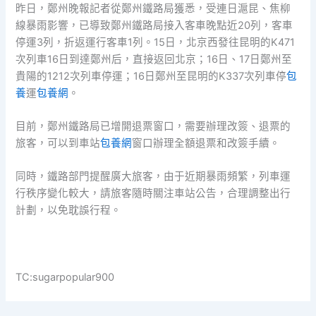
昨日，鄭州晚報記者從鄭州鐵路局獲悉，受連日滬昆、焦柳
線暴雨影響，已導致鄭州鐵路局接入客車晚點近20列，客車
停運3列，折返運行客車1列。15日，北京西發往昆明的K471
次列車16日到達鄭州后，直接返回北京；16日、17日鄭州至
貴陽的1212次列車停運；16日鄭州至昆明的K337次列車停
包
養
運
包養網
。
目前，鄭州鐵路局已增開退票窗口，需要辦理改簽、退票的
旅客，可以到車站
包養網
窗口辦理全額退票和改簽手續。
同時，鐵路部門提醒廣大旅客，由于近期暴雨頻繁，列車運
行秩序變化較大，請旅客隨時關注車站公告，合理調整出行
計劃，以免耽誤行程。
TC:sugarpopular900