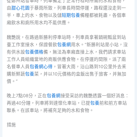
從鄭州站發車時，列車備足了正常行程時所需的水和食物，
由
甜心花園
于暴雨所致，列車長時間停運，路程還沒走到一
半，車上的水、食物以及儲
短期包養
備糧都被耗盡，各個車
廂飲水和廁所用水均不能供應。
魏艷說，在路過新勝利停車站時，列車員拿著鍋碗瓢盆到站
臺工作室接水，保證餐飲
包養網
用水。“新勝利站是小站，沒
有供水設
包養價格
備，無法為車廂直接上水，我們請求車站
工作人員組織當地的商販供應食物。在停運的間隙，派了兩
名餐車人員
包養網心得
，冒著大雨，沿山路到10公里外去釆
購新鮮蔬
包養
菜，并以10元價格的盒飯出售于旅客，并無加
價。”
晚上7點08分，正在
包養網
接受采訪的魏艷透露一個好消息：
再過40分鐘，列車將到達懷化車站，已提
包養
前和前方車站
聯系。在該車站，將補充足夠的水和食物。
措施