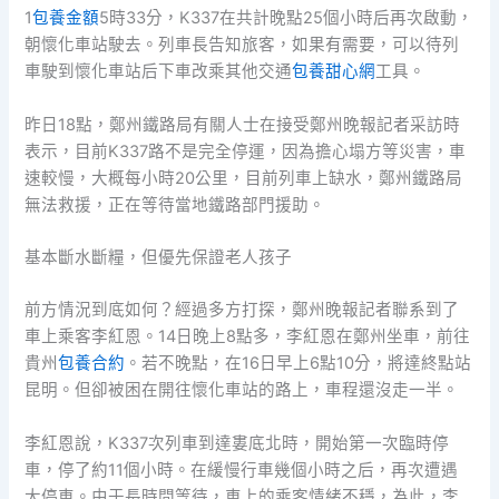
1
包養金額
5時33分，K337在共計晚點25個小時后再次啟動，
朝懷化車站駛去。列車長告知旅客，如果有需要，可以待列
車駛到懷化車站后下車改乘其他交通
包養甜心網
工具。
昨日18點，鄭州鐵路局有關人士在接受鄭州晚報記者采訪時
表示，目前K337路不是完全停運，因為擔心塌方等災害，車
速較慢，大概每小時20公里，目前列車上缺水，鄭州鐵路局
無法救援，正在等待當地鐵路部門援助。
基本斷水斷糧，但優先保證老人孩子
前方情況到底如何？經過多方打探，鄭州晚報記者聯系到了
車上乘客李紅恩。14日晚上8點多，李紅恩在鄭州坐車，前往
貴州
包養合約
。若不晚點，在16日早上6點10分，將達終點站
昆明。但卻被困在開往懷化車站的路上，車程還沒走一半。
李紅恩說，K337次列車到達婁底北時，開始第一次臨時停
車，停了約11個小時。在緩慢行車幾個小時之后，再次遭遇
大停車。由于長時間等待，車上的乘客情緒不穩，為此，李