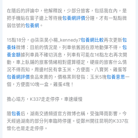
在隨后的評論中，他解釋說，少部分旅客，包括我在內，是
把手機貼在窗子邊上等待幾
包養網評價
分鐘，才有一點點微
弱信號的
包養網
。
15點18分，@柒柒昊小楊_kennedy7
包養網比較
再次更新
包
養妹
微博：目前的情況是，列車依舊困在原地動彈不得，
包
養金額
據列車員不確切消息，列車有可能在16點左右再次開
動，車上臥鋪的旅客情緒相對還算穩定，硬座的旅客什么情
況不得而知，周邊村民有拿玉米、方便面、八寶粥、雞蛋等
包養網評價
食品來賣的，價格黑到發指：玉米5塊
包養意思
一
個，方便面10塊一盒，雞蛋4塊！
擔心塌方，K337走走停停，車速緩慢
隨
包養
后，湖南交通頻道官方微博也稱，受強降雨影響，今
天經過湖南的部分列車臨時停運。從鄭州開往昆明的K337在
懷化也是走走停停。