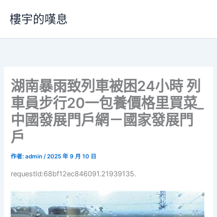
跳
樓宇的嘆息
至
主
要
內
容
湖南暴雨致列車被困24小時 列
車員步行20一包養價格里買菜_
中國發展門戶網－國家發展門
戶
作者:
admin
/
2025 年 9 月 10 日
requestId:68bf12ec846091.21939135.