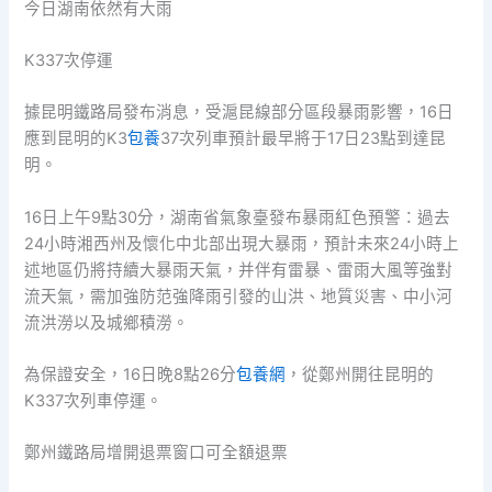
今日湖南依然有大雨
K337次停運
據昆明鐵路局發布消息，受滬昆線部分區段暴雨影響，16日
應到昆明的K3
包養
37次列車預計最早將于17日23點到達昆
明。
16日上午9點30分，湖南省氣象臺發布暴雨紅色預警：過去
24小時湘西州及懷化中北部出現大暴雨，預計未來24小時上
述地區仍將持續大暴雨天氣，并伴有雷暴、雷雨大風等強對
流天氣，需加強防范強降雨引發的山洪、地質災害、中小河
流洪澇以及城鄉積澇。
為保證安全，16日晚8點26分
包養網
，從鄭州開往昆明的
K337次列車停運。
鄭州鐵路局增開退票窗口可全額退票