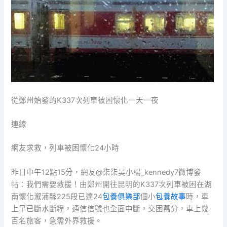
從鄭州始發的K337次列車被困懷化一天一夜
連線
網友求救，列車被困懷化24小時
昨日中午12點15分，網友@柒柒昊小楊_kennedy7微博發
帖：我們需要救援！由鄭州開往昆明的K337次列車被困在湖
南懷化溆浦縣225段已達24
包養俱樂部
個小
包養故事
時，車
上早已斷水斷糧，通信信號也全面中斷，交困萬分，車上幾
百名旅客，急需外界救援。