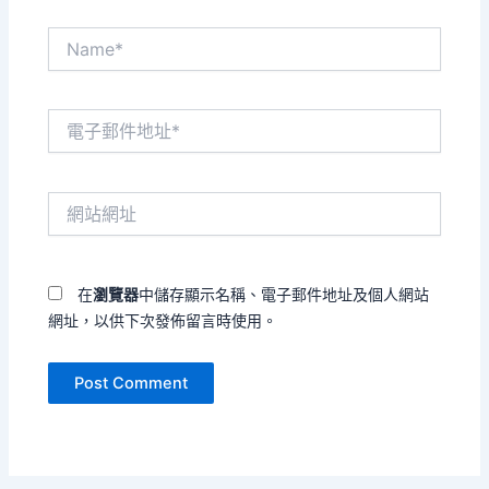
Name*
電
子
郵
件
網
地
站
址
網
*
址
在
瀏覽器
中儲存顯示名稱、電子郵件地址及個人網站
網址，以供下次發佈留言時使用。