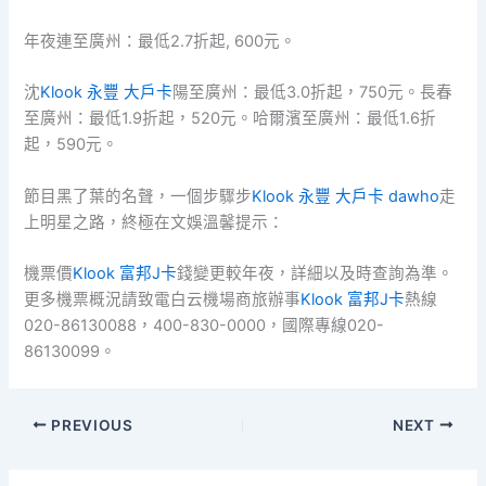
年夜連至廣州：最低2.7折起, 600元。
沈
Klook 永豐 大戶卡
陽至廣州：最低3.0折起，750元。長春
至廣州：最低1.9折起，520元。哈爾濱至廣州：最低1.6折
起，590元。
節目黑了葉的名聲，一個步驟步
Klook 永豐 大戶卡 dawho
走
上明星之路，終極在文娛溫馨提示：
機票價
Klook 富邦J卡
錢變更較年夜，詳細以及時查詢為準。
更多機票概況請致電白云機場商旅辦事
Klook 富邦J卡
熱線
020-86130088，400-830-0000，國際專線020-
86130099。
PREVIOUS
NEXT