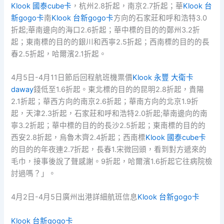
Klook 國泰cube卡
，杭州2.8折起，南京2.7折起；華
Klook 台
新gogo卡
南
Klook 台新gogo卡
方向的石家莊和呼和浩特3.0
折起;華南邊向的海口2.6折起；華中標的目的的鄭州3.2折
起；東南標的目的的銀川和西寧2.5折起；西南標的目的的長
春2.5折起，哈爾濱2.1折起。
4月5日-4月11日節后回程航班機票價
Klook 永豐 大衛卡
daway
錢低至1.6折起。東北標的目的的昆明2.8折起，貴陽
2.1折起；華西方向的南京2.6折起；華南方向的北京1.9折
起，天津2.3折起，石家莊和呼和浩特2.0折起;華南邊向的南
寧3.2折起；華中標的目的的長沙2.5折起；東南標的目的的
西安2.8折起，烏魯木齊2.4折起；西南標
Klook 國泰cube卡
的目的的年夜連2.7折起，長春1.宋微回頭，看到對方遞來的
毛巾，接事後說了聲感謝。9折起，哈爾濱1.6折起它往病院檢
討過嗎？」。
4月2日-4月5日廣州出港詳細航班信息
Klook 台新gogo卡
Klook 台新gogo卡