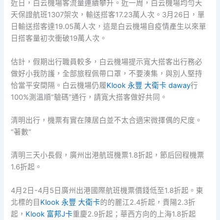
近日，白云機場客流量連續攀升。近一周，白云機場均勻天
天保證航班1307架次，輸送搭客17.23萬人次。3月26日，單
日輸送搭客達19.05萬人次，這是白云機場自疫情產生以來單
日搭客量初次衝破19萬人次。
估計，假期出行職員較多，白云機場提示寬大搭客出行務必
做好小我防護，全部旅程佩帶口罩，不要湊集，與別人堅持
恰當平安間隔。白云機場仍履
Klook 永豐 大衛卡 daway
行
100%測溫順“驗碼”通行，請寬大搭客做好共同。
清明出行，機票有實在陳居白並不太合適宋微擇偶的尺度。
“著數”
清明三天小長假，廣州出港航班機票1.8折起，節后回程機票
1.6折起。
4月2日-4月5日廣州出港國際航班機票價錢低至1.8折起。東
北標的目
Klook 永豐 大衛卡
的的麗江2.4折起，貴陽2.3折
起，
Klook 富邦J卡
重慶2.9折起；華西方向的上海1.8折起