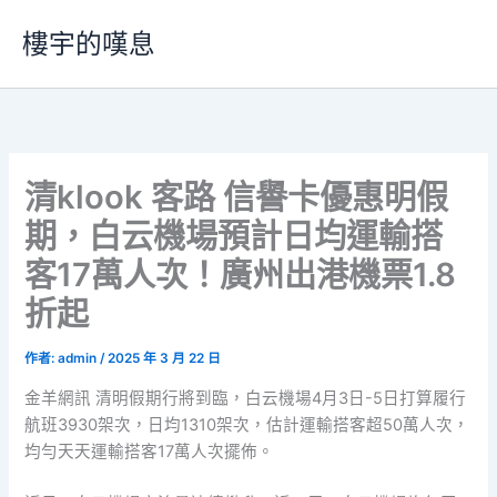
跳
樓宇的嘆息
至
主
要
內
容
清klook 客路 信譽卡優惠明假
期，白云機場預計日均運輸搭
客17萬人次！廣州出港機票1.8
折起
作者:
admin
/
2025 年 3 月 22 日
金羊網訊 清明假期行將到臨，白云機場4月3日-5日打算履行
航班3930架次，日均1310架次，估計運輸搭客超50萬人次，
均勻天天運輸搭客17萬人次擺佈。