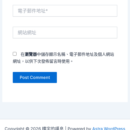
電
子
郵
件
網
地
站
址
網
*
址
在
瀏覽器
中儲存顯示名稱、電子郵件地址及個人網站
網址，以供下次發佈留言時使用。
Copyright © 2026 樓宇的嘆息 | Powered by
Astra WordPress