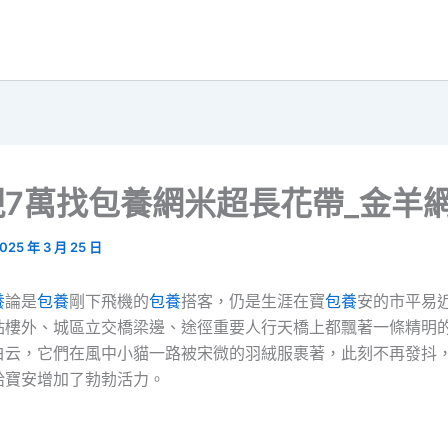
現7萬找包養網米超長花帶_金羊
025 年 3 月 25 日
養
論是
包養
剛下飛機的
包養
搭客，仍是生涯在寶
包養
安的市平易
站樓外、城區立交橋梁邊、途徑重要人行天橋上都飄著一條精明
白云，它們在風中小貓一路被宋微的羽絨服裹著，此刻不再發抖
給寶安增加了勃勃活力。