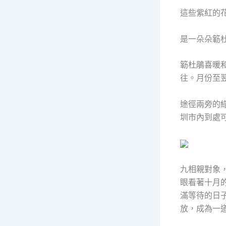
這些紫紅的
是一朵朵簕
簕杜鵑喜暖
往。月份至
途徑兩旁的
圳市內到處
九相親對象
眼看著十月
滿等待的日
放，成為一