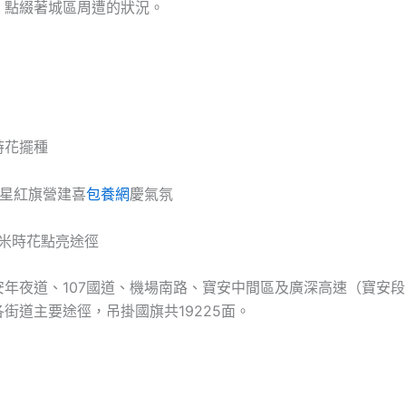
，點綴著城區周遭的狀況。
時花擺種
星紅旗營建喜
包養網
慶氣氛
方米時花點亮途徑
安年夜道、107國道、機場南路、寶安中間區及廣深高速（寶安
街道主要途徑，吊掛國旗共19225面。