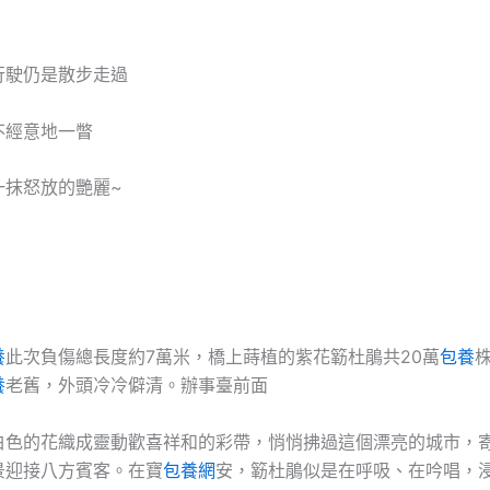
行駛仍是散步走過
不經意地一瞥
一抹怒放的艷麗~
養
此次負傷總長度約7萬米，橋上蒔植的紫花簕杜鵑共20萬
包養
養
老舊，外頭冷冷僻清。辦事臺前面
白色的花織成靈動歡喜祥和的彩帶，悄悄拂過這個漂亮的城市，
景迎接八方賓客。在寶
包養網
安，簕杜鵑似是在呼吸、在吟唱，