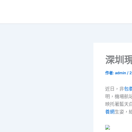
跳
至
主
要
內
容
深圳
作者:
admin
/
2
近日，非
包
明，機場航
映托著藍天
養網
生姿，