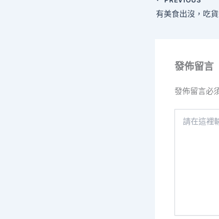
發佈留言
發佈留言必
請
在
這
裡
輸
入
內
容...