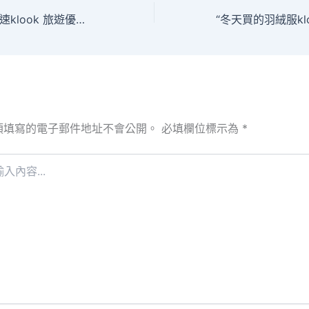
有美食出沒，吃貨速klook 旅遊優惠來打卡！各地名優食材、食物薈萃廣州
須填寫的電子郵件地址不會公開。
必填欄位標示為
*