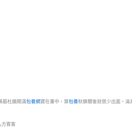
株簕杜鵑開滿
包養網
寶在書中，葉
包養
秋鎖爾後就很少出面，淪
八方賓客