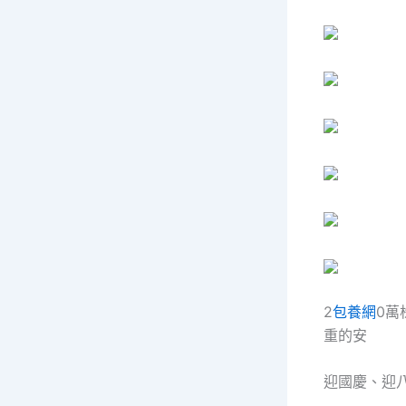
2
包養網
0萬
重的安
迎國慶、迎