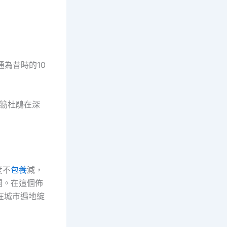
為昔時的10
…簕杜鵑在深
度不
包養
減，
開。在這個佈
在城市遍地綻