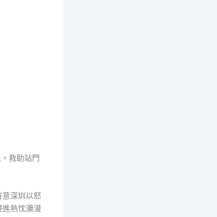
株。救助站門
寄意深圳以怒
浸進熱忱瀰漫