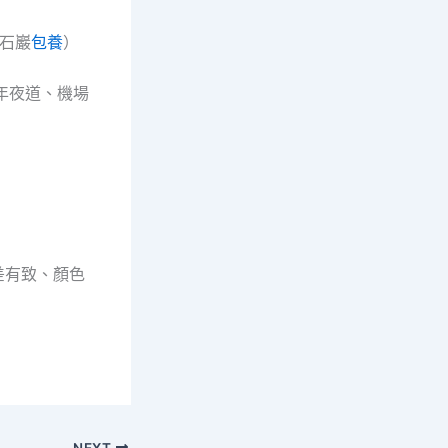
（石巖
包養
）
洲年夜道、機場
差有致、顏色
NEXT