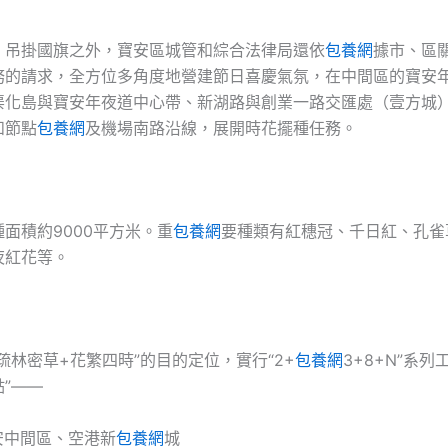
、吊掛國旗之外，寶安區城管和綜合法律局還依
包養網
據市、區
務的請求，全方位多角度地營建節日喜慶氣氛，在中間區的寶安
渠化島與寶安年夜道中心帶、新湖路與創業一路交匯處（壹方城
和節點
包養網
及機場南路沿線，展開時花擺種任務。
面積約9000平方米。重
包養網
要種類有紅穗冠、千日紅、孔雀
夜紅花等。
疏林密草+花繁四時”的目的定位，實行“2+
包養網
3+8+N”系列
”——
寶安中間區、空港新
包養網
城