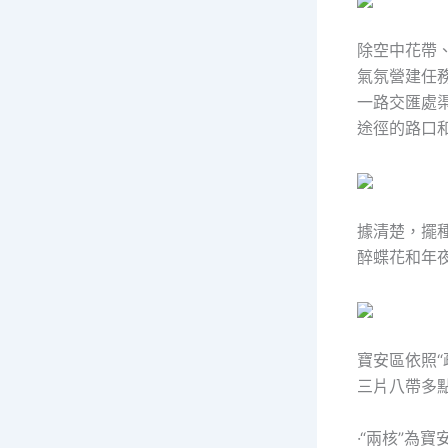
除空中花帶
氣氛營建任
一路交匯處
途徑的路口
據清楚，擺種
醉蝶花和年
寶安區依照“
三片八帶多點
·“兩核”為