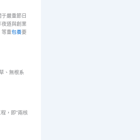
關于嚴重節日
年夜道與創業
）等重
包養
要
草、無根系
工程，即“兩核