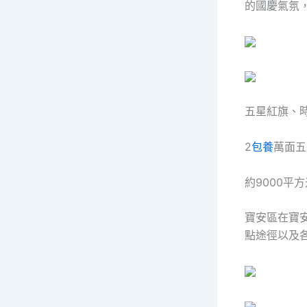
的國慶氣氛
五星紅旗、
2
包養
萬面五
約9000平
寶安區在寶
點途徑以及各