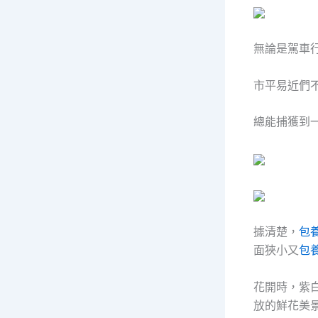
無論是駕車
市平易近們
總能捕獲到
據清楚，
包
面狹小又
包
花開時，紫
放的鮮花美