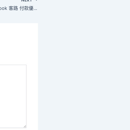
“冬天買的羽絨服klook 客路 付款優惠春天賦收到”，超長預售期引吐槽