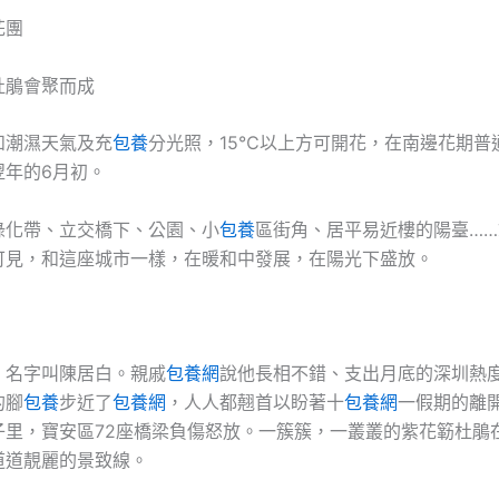
花團
杜鵑會聚而成
和潮濕天氣及充
包養
分光照，15℃以上方可開花，在南邊花期普通
翌年的6月初。
綠化帶、立交橋下、公園、小
包養
區街角、居平易近樓的陽臺…
可見，和這座城市一樣，在暖和中發展，在陽光下盛放。
，名字叫陳居白。親戚
包養網
說他長相不錯、支出月底的深圳熱
的腳
包養
步近了
包養網
，人人都翹首以盼著十
包養網
一假期的離
子里，寶安區72座橋梁負傷怒放。一簇簇，一叢叢的紫花簕杜鵑
道道靚麗的景致線。