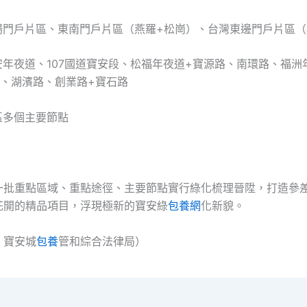
機場門戶片區、東南門戶片區（燕羅+松崗）、台灣東邊門戶片區
寶安年夜道、107國道寶安段、松福年夜道+寶源路、南環路、福
路、湖濱路、創業路+寶石路
全區多個主要節點
一批重點區域、重點途徑、主要節點實行綠化梳理晉陞，打造參
花開的精品項目，浮現極新的寶安綠
包養網
化新貌。
：寶安城
包養
管和綜合法律局）