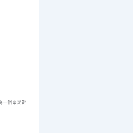
為一個舉足輕