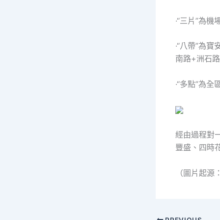
·“三片”為
·“八帶”為
南路+洲石
·“多點”為
經由過程對
豐盛、四時
（圖片起源
PREVIOUS