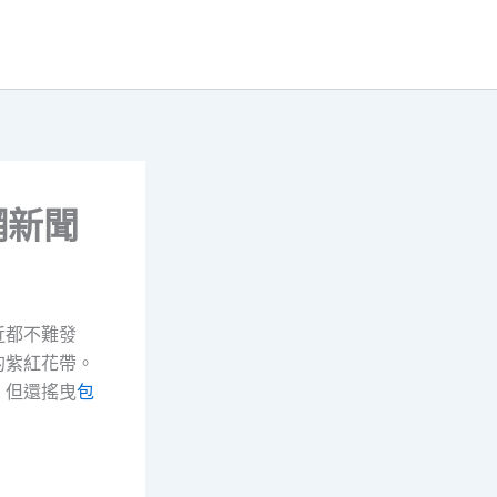
網新聞
近都不難發
的紫紅花帶。
，但還搖曳
包