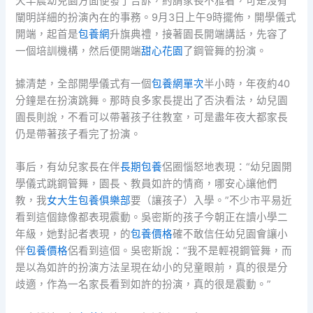
天早晨幼兒園方面便發了告訴，約請家長不雅看，可是沒有
闡明詳細的扮演內在的事務。9月3日上午9時擺佈，開學儀式
開端，起首是
包養網
升旗典禮，接著園長開端講話，先容了
一個培訓機構，然后便開端
甜心花園
了鋼管舞的扮演。
據清楚，全部開學儀式有一個
包養網單次
半小時，年夜約40
分鐘是在扮演跳舞。那時良多家長提出了否決看法，幼兒園
園長則說，不看可以帶著孩子往教室，可是盡年夜大都家長
仍是帶著孩子看完了扮演。
事后，有幼兒家長在伴
長期包養
侶圈惱怒地表現：“幼兒園開
學儀式跳鋼管舞，園長、教員如許的情商，哪安心讓他們
教，我
女大生包養俱樂部
要（讓孩子）入學。”不少市平易近
看到這個錄像都表現震動。吳密斯的孩子今朝正在讀小學二
年級，她對記者表現，的
包養價格
確不敢信任幼兒園會讓小
伴
包養價格
侶看到這個。吳密斯說：“我不是輕視鋼管舞，而
是以為如許的扮演方法呈現在幼小的兒童眼前，真的很是分
歧適，作為一名家長看到如許的扮演，真的很是震動。”