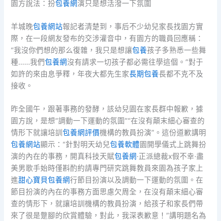
園方說法：扮
包養網
演只是想活潑一下氛圍
羊城晚
包養網站
報記者清楚到，事后不少幼兒家長找園方實
際，在一段網友發布的交涉灌音中，有園方的職員回應稱：
“我沒你們想的那么復雜，我只是想讓
包養
孩子多熟悉一些舞
種……我們
包養網
沒有請求一切孩子都必需往學這個。”對于
如許的來由息爭釋，年夜大都先生家
長期包養
長都不克不及
接收。
昨全國午，跟著事務的發酵，該幼兒園在家長群中報歉，據
園方說，是想“調動一下運動的氛圍”“在沒有顛末細心審查的
情形下就讓培訓
包養網評價
機構的教員扮演”。這份道歉講明
包養網站
顯示：“針對明天幼兒
包養軟體
園開學儀式上跳舞扮
演的內在的事務，開真科技天賦
包養網
·正派總裁x假不幸·盡
美男歌手始時僅斟酌約請專門研究跳舞教員來園為孩子家上
進
甜心寶貝包養網
行節目扮演以及調動一下運動的氛圍。在
節目扮演的內在的事務方面思慮欠周全，在沒有顛末細心審
查的情形下，就讓培訓機構的教員扮演，給孩子和家長們帶
來了很是蹩腳的欣賞體驗，對此，我深表歉意！”講明題名為