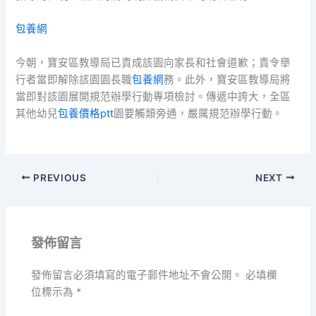
包養網
今朝，寶安區教導局已責成該園向家長和社會道歉；責令舉
行者當即解除該園園長職
包養網
務。此外，寶安區教導局將
當即對該園展開規范辦學行動專項檢討。傳遞中誇大，全區
其他幼兒
包養價格ptt
園要觸類旁通，嚴厲規范辦學行動。
PREVIOUS
NEXT
發佈留言
發佈留言必須填寫的電子郵件地址不會公開。
必填欄
位標示為
*