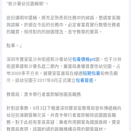
“新沙薈幼兒園賴榮”。
這份講明中還稱，將充足熟悉到任務中的掉誤，懇請家長賜
與諒解。許諾在今后的任務中，必定會當真實行教導任務者
的職責，保持對的的辦園理念，苦守教導的實質。
點事。」
深圳市寶安區沙井街道新沙薈幼兒
包養價格ptt
園，位于沙井
街道華盛新沙薈名庭二期內，屬當局產權普惠性幼兒園，占
地3000多平方米。據寶安區當局在線通
短期包養
知佈告顯
示，該幼兒園于2017年9月正式建立
包養管道
。
教導局：責令舉行者當即解除園長職務
針對該事務，9月3日下戰書深圳寶安區教導局發布傳遞稱向
幼兒扮演鋼管舞欠妥，并責令舉行者當即解除該園園長職
務。對于此前有家長質疑：舞者所用鋼管為國旗旗桿。寶安
教導局表現，該園約請的跳舞機構自帶的鋼管器材。