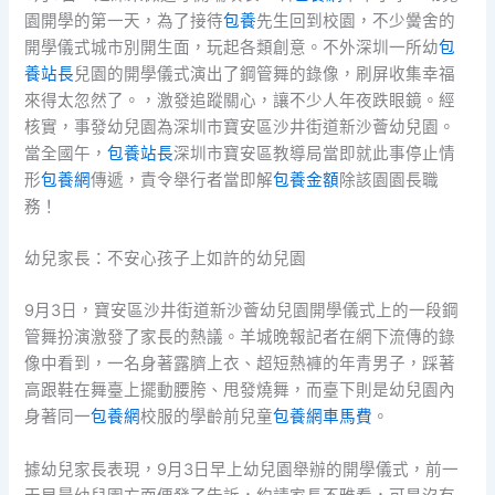
園開學的第一天，為了接待
包養
先生回到校園，不少黌舍的
開學儀式城市別開生面，玩起各類創意。不外深圳一所幼
包
養站長
兒園的開學儀式演出了鋼管舞的錄像，刷屏收集幸福
來得太忽然了。，激發追蹤關心，讓不少人年夜跌眼鏡。經
核實，事發幼兒園為深圳市寶安區沙井街道新沙薈幼兒園。
當全國午，
包養站長
深圳市寶安區教導局當即就此事停止情
形
包養網
傳遞，責令舉行者當即解
包養金額
除該園園長職
務！
幼兒家長：不安心孩子上如許的幼兒園
9月3日，寶安區沙井街道新沙薈幼兒園開學儀式上的一段鋼
管舞扮演激發了家長的熱議。羊城晚報記者在網下流傳的錄
像中看到，一名身著露臍上衣、超短熱褲的年青男子，踩著
高跟鞋在舞臺上擺動腰胯、甩發燒舞，而臺下則是幼兒園內
身著同一
包養網
校服的學齡前兒童
包養網車馬費
。
據幼兒家長表現，9月3日早上幼兒園舉辦的開學儀式，前一