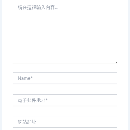
請
在
這
裡
輸
入
內
容...
Name*
電
子
郵
件
網
地
站
址