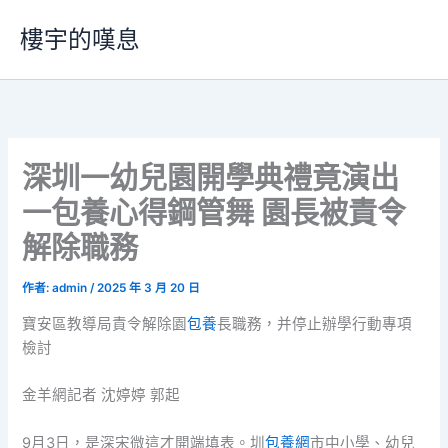
跳
樓宇的嘆息
至
主
要
內
容
深圳一幼兒園開學典禮竟演出
一包養心得鋼管舞 園長被責令
解除職務
作者:
admin
/
2025 年 3 月 20 日
寶安區教導局責令解除園
包養
長職務，并停止辦學行動專項
檢討
金羊網記者 沈婷婷 郭起
9月3日，是深宋微這才開端填表。圳
包養網
市中小學、幼兒