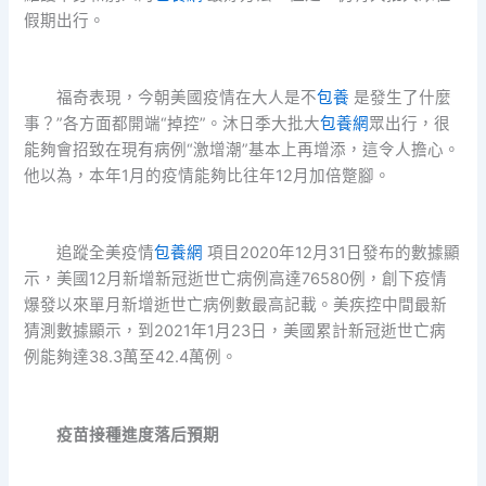
假期出行。
福奇表現，今朝美國疫情在大人是不
包養
是發生了什麼
事？”各方面都開端“掉控”。沐日季大批大
包養網
眾出行，很
能夠會招致在現有病例“激增潮”基本上再增添，這令人擔心。
他以為，本年1月的疫情能夠比往年12月加倍蹩腳。
追蹤全美疫情
包養網
項目2020年12月31日發布的數據顯
示，美國12月新增新冠逝世亡病例高達76580例，創下疫情
爆發以來單月新增逝世亡病例數最高記載。美疾控中間最新
猜測數據顯示，到2021年1月23日，美國累計新冠逝世亡病
例能夠達38.3萬至42.4萬例。
疫苗接種進度落后預期