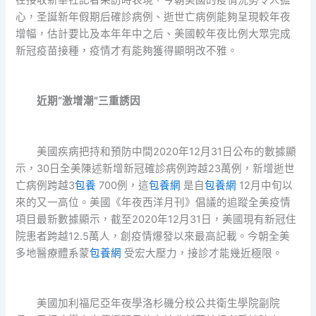
心，圣誕新年假期后確診病例、逝世亡病例能夠呈現較年夜
增幅，估計要比及本年年中之后、美國較年夜比例大眾完成
新冠疫苗接種，疫情才有能夠獲得顯明改不雅。
近期“激增潮”三重誘因
美國疾病把持和預防中間2020年12月31日公布的數據顯
示，30日全美陳述新增新冠確診病例跨越23萬例，新增逝世
亡病例跨越3
包養
700例，這
包養網
是自
包養網
12月中旬以
來的又一高位。美國《年夜西洋月刊》倡議的追蹤全美疫情
項目最新數據顯示，截至2020年12月31日，美國現有新冠住
院患者跨越12.5萬人，創疫情爆發以來最高記載。今朝全美
多地醫療體系蒙
包養網
受宏大壓力，接診才能幾近極限。
美國加利福尼亞年夜學洛杉磯分校公共衛生學院副院