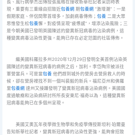
長、風行病學杰出傳授張風格在接收新華社記者采訪時表
現，重要有三重緣由招致近
包養網
期
包養網
“激增潮”：一是
假期家庭、伴侶間聚首增多，加劇病毒傳佈；
包養
二是大眾
思惟發生松
包養
懈，對疫情呈現“疲憊感”，增添沾染風險；三
是今朝美國已發明英國陳述的變異新冠病毒的沾染病例，這
種變異病毒沾染性更強，能夠已存在必定范圍的社區傳佈。
繼美國科羅拉多州2020年12月29日發明全美首例沾染英
國陳述的變異新冠病毒的病例之后，加利。李岱陶宗被派往
軍營當兵。可是當
包養
他們趕到城外的營房去營房救人的時
候，卻在營房裡找不到一個叫裴毅的新兵。福尼亞州和佛羅
里
包養網
達州又接踵發明了變異新冠病毒沾染病例。美國國
度過敏癥和沾染病研討所所長安東尼·福奇以為，這種變異新
冠病毒能夠已在多個州呈現。
美國艾奧瓦年夜學微生物學和免疫學傳授斯坦利·珀爾曼
告知新華社記者，變異新冠病毒的沾染性更強，能夠會招致