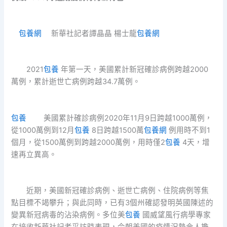
包養網
新華社記者譚晶晶 楊士龍
包養網
2021
包養
年第一天，美國累計新冠確診病例跨越2000
萬例，累計逝世亡病例跨越34.7萬例。
包養
美國累計確診病例2020年11月9日跨越1000萬例，
從1000萬例到12月
包養
8日跨越1500萬
包養網
例用時不到1
個月，從1500萬例到跨越2000萬例，用時僅2
包養
4天，增
速再立異高。
近期，美國新冠確診病例、逝世亡病例、住院病例等焦
點目標不竭攀升；與此同時，已有3個州確認發明英國陳述的
變異新冠病毒的沾染病例。多位美
包養
國威望風行病學專家
在接收新華社記者采訪時表現，今朝美國的疫情況勢令人擔