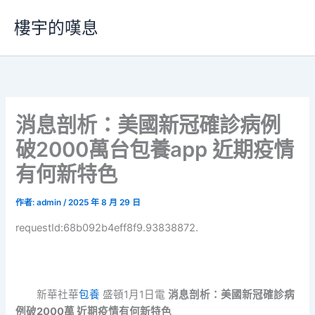
跳
樓宇的嘆息
至
主
要
內
容
消息剖析：美國新冠確診病例
破2000萬台包養app 近期疫情
有何新特色
作者:
admin
/
2025 年 8 月 29 日
requestId:68b092b4eff8f9.93838872.
新華社華
包養
盛頓1月1日電
消息剖析：美國新冠確診病
例破2000萬 近期疫情有何新特色