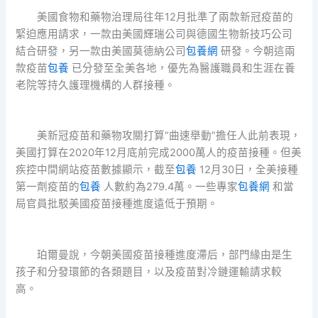
美國食物和藥物治理局往年12月批準了兩款新冠疫苗的
緊迫應用請求，一款由美國輝瑞公司與德國生物新技巧公司
結合研發，另一款由美國莫德納公司
包養網
研發。今朝這兩
款疫苗
包養
已分發至全美各地，優先為醫護職員和生涯在養
老院等持久護理機構的人群接種。
美新冠疫苗和藥物攻關打算“曲速舉動”擔任人此前表現，
美國打算在2020年12月底前完成2000萬人的疫苗接種。但美
疾控中間網站疫苗數據顯示，截至
包養
12月30日，全美接種
第一劑疫苗的
包養
人數約為279.4萬。一些專家
包養網
和當
局官員批駁美國疫苗接種進度遠低于預期。
珀爾曼說，今朝美國疫苗接種進度滯后，部門緣由是生
孩子和分發環節的各類題目，以及疫苗對冷鏈運輸請求較
高。