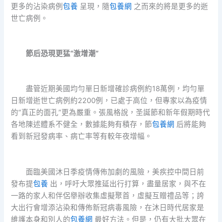
更多的沾染病例
包養
呈現，隨
包養網
之而來的將是更多的逝
世亡病例。
節后恐現更猛“激增潮”
盡管近期美國均勻單日新增確診病例約18萬例，均勻單
日新增逝世亡病例約2200例，已處于高位，但專家以為疫情
的“真正的面孔”更為嚴重。張風格說，圣誕節和新年假期時代
各地陳述體系不健全，數據能夠有積存，節
包養網
后將能夠
看到新冠發病率、病亡率等有較年夜增幅。
面臨美國沐日季疫情傳佈加劇的風險，美疾控中間日前
發布提
包養
出，呼吁大眾推延出行打算，盡量居家，與不在
一路的家人和伴侶舉辦收集虛擬聚首，虛擬互贈禮品等；誇
大出行會增添沾染和傳佈新冠病毒風險，在沐日時代居家是
維護本身和別人的
包養網
最好方法。但是，仍有大批大眾在