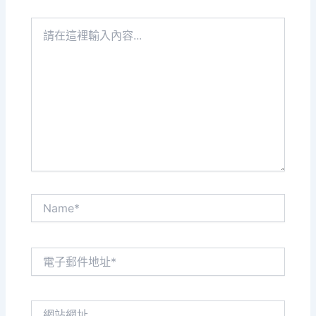
請
在
這
裡
輸
入
內
容...
Name*
電
子
郵
件
網
地