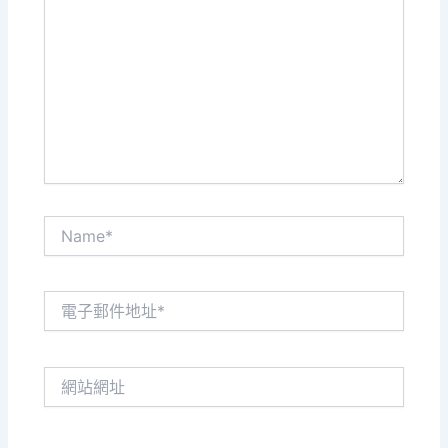
這
裡
輸
入
內
容...
Name*
電
子
郵
件
網
地
站
址
網
*
址