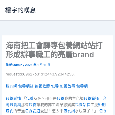
跳
樓宇的嘆息
至
主
要
內
容
海南把工會驛專包養網站站打
形成辦事職工的亮麗brand
作者:
admin
/
2026 年 1 月 11 日
requestId:69627b31d12443.92344256.
甜心網
包養網站
包養軟體
包養
包養故事
包養網
包養感情
「
包養
灰色？那不是
包養
我的主色調
包養管道
！
台
灣包養網
那會
包養
讓我的非主流單戀變成
包養站長
主流
短期
包養
的普通
包養管道
愛戀！這太不
包養網
水瓶座了！」
包養