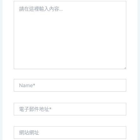
請
在
這
裡
輸
入
內
容...
Name*
電
子
郵
件
網
地
站
址