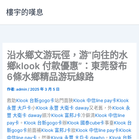
跳
樓宇的嘆息
至
主
要
內
容
沿水鄉文游玩徑，游“向往的水
鄉klook 付款優惠”：東莞發布
6條水鄉精品游玩線路
作者:
admin
/
2025 年 3 月 5 日
救助
Klook 台新gogo卡
站門面狹
Klook 中信line pay卡
Klook
永豐 大戶卡
小
Klook 永豐 大衛卡 daway
又老舊，外
Klook 永
豐 大衛卡 daway
頭冷
Klook 富邦J卡
冷僻清
Klook 中信line
pay卡
。
Klook 台新gogo卡
辦
Klook 國泰cube卡
事臺
Klook 台
新gogo卡
前面補
Klook 富邦J卡
妝
Klook 中信line pay卡
Klook
中信line pay卡
。然後
Klook 永豐 大戶卡 dawho
，
Klook 台新