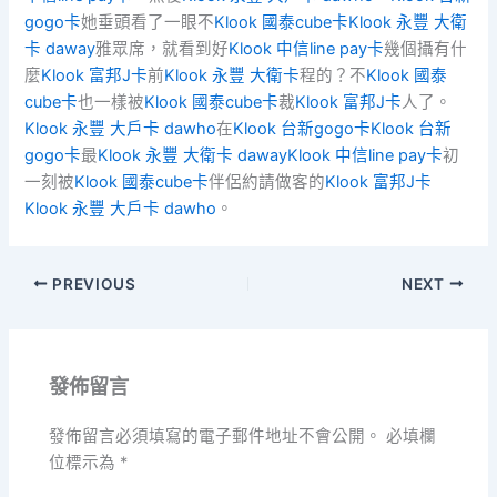
gogo卡
她垂頭看了一眼不
Klook 國泰cube卡
Klook 永豐 大衛
卡 daway
雅眾席，就看到好
Klook 中信line pay卡
幾個攝有什
麼
Klook 富邦J卡
前
Klook 永豐 大衛卡
程的？不
Klook 國泰
cube卡
也一樣被
Klook 國泰cube卡
裁
Klook 富邦J卡
人了。
Klook 永豐 大戶卡 dawho
在
Klook 台新gogo卡
Klook 台新
gogo卡
最
Klook 永豐 大衛卡 daway
Klook 中信line pay卡
初
一刻被
Klook 國泰cube卡
伴侶約請做客的
Klook 富邦J卡
Klook 永豐 大戶卡 dawho
。
PREVIOUS
NEXT
發佈留言
發佈留言必須填寫的電子郵件地址不會公開。
必填欄
位標示為
*